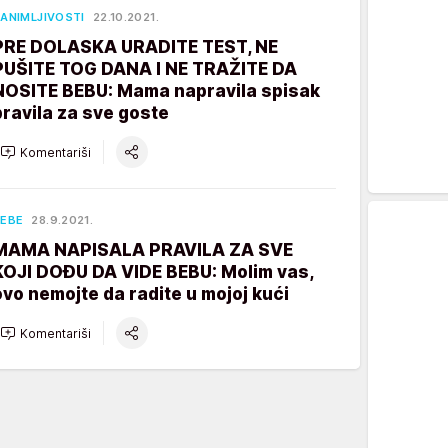
ANIMLJIVOSTI
22.10.2021.
PRE DOLASKA URADITE TEST, NE
PUŠITE TOG DANA I NE TRAŽITE DA
NOSITE BEBU: Mama napravila spisak
pravila za sve goste
Komentariši
EBE
28.9.2021.
MAMA NAPISALA PRAVILA ZA SVE
KOJI DOĐU DA VIDE BEBU: Molim vas,
ovo nemojte da radite u mojoj kući
Komentariši