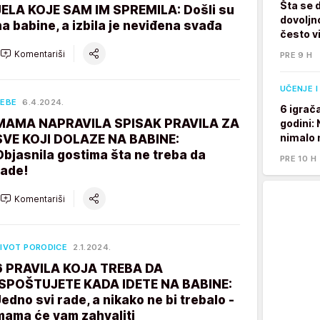
Šta se 
JELA KOJE SAM IM SPREMILA: Došli su
dovoljno
na babine, a izbila je neviđena svađa
često v
Komentariši
PRE 9 H
UČENJE I
EBE
6.4.2024.
6 igrač
MAMA NAPRAVILA SPISAK PRAVILA ZA
godini:
nimalo 
SVE KOJI DOLAZE NA BABINE:
Objasnila gostima šta ne treba da
PRE 10 H
rade!
Komentariši
IVOT PORODICE
2.1.2024.
6 PRAVILA KOJA TREBA DA
ISPOŠTUJETE KADA IDETE NA BABINE:
Jedno svi rade, a nikako ne bi trebalo -
mama će vam zahvaliti