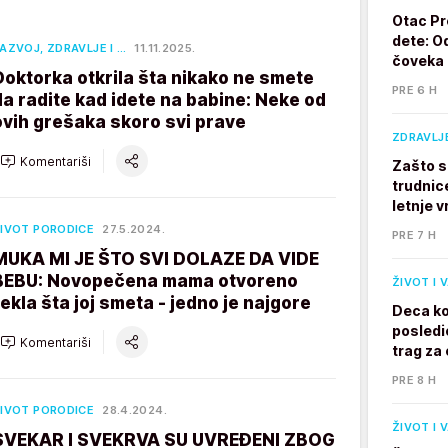
Otac Pr
dete: Od
AZVOJ, ZDRAVLJE I …
11.11.2025.
čoveka
Doktorka otkrila šta nikako ne smete
PRE 6 H
da radite kad idete na babine: Neke od
ovih grešaka skoro svi prave
ZDRAVLJ
Komentariši
Zašto s
trudnic
letnje v
IVOT PORODICE
27.5.2024.
PRE 7 H
MUKA MI JE ŠTO SVI DOLAZE DA VIDE
BEBU: Novopečena mama otvoreno
ŽIVOT I 
rekla šta joj smeta - jedno je najgore
Deca ko
posledi
Komentariši
trag za 
PRE 8 H
IVOT PORODICE
28.4.2024.
ŽIVOT I 
SVEKAR I SVEKRVA SU UVREĐENI ZBOG