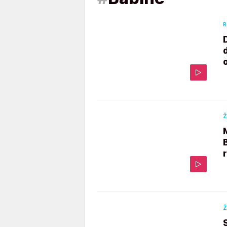
R
Ž
Ž