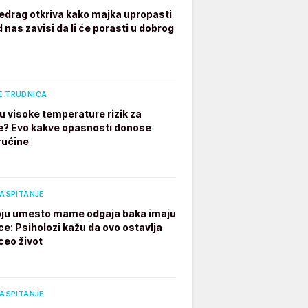
edrag otkriva kako majka upropasti
 nas zavisi da li će porasti u dobrog
E TRUDNICA
u visoke temperature rizik za
e? Evo kakve opasnosti donose
rućine
VASPITANJE
ju umesto mame odgaja baka imaju
ce: Psiholozi kažu da ovo ostavlja
ceo život
VASPITANJE