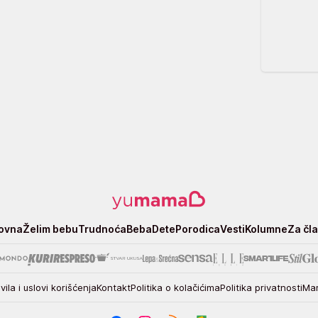
ovna
Želim bebu
Trudnoća
Beba
Dete
Porodica
Vesti
Kolumne
Za čl
vila i uslovi korišćenja
Kontakt
Politika o kolačićima
Politika privatnosti
Mar