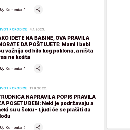
Komentariši
IVOT PORODICE
4.1.2023.
AKO IDETE NA BABINE, OVA PRAVILA
MORATE DA POŠTUJETE: Mami i bebi
su važnija od bilo kog poklona, a ništa
vas ne košta
Komentariši
IVOT PORODICE
11.6.2022.
TRUDNICA NAPRAVILA POPIS PRAVILA
ZA POSETU BEBI: Neki je podržavaju a
neki su u šoku - Ljudi će se plašiti da
dođu
Komentariši