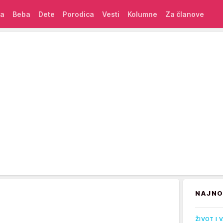
ća
Beba
Dete
Porodica
Vesti
Kolumne
Za članove
NAJNO
ŽIVOT I 