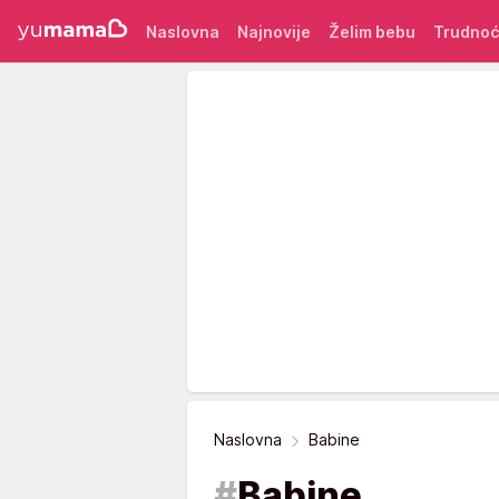
Naslovna
Najnovije
Želim bebu
Trudno
Naslovna
Babine
#
Babine