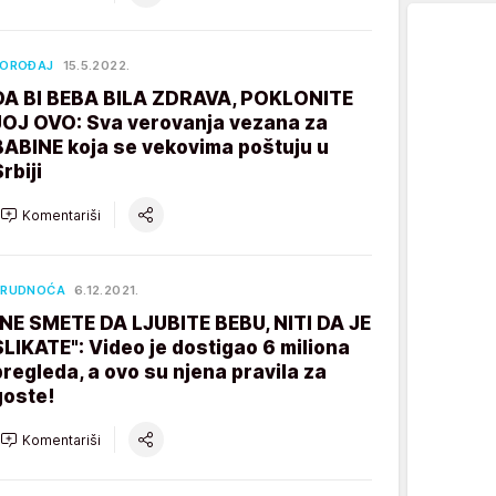
POROĐAJ
15.5.2022.
DA BI BEBA BILA ZDRAVA, POKLONITE
JOJ OVO: Sva verovanja vezana za
BABINE koja se vekovima poštuju u
rbiji
Komentariši
TRUDNOĆA
6.12.2021.
"NE SMETE DA LJUBITE BEBU, NITI DA JE
SLIKATE": Video je dostigao 6 miliona
pregleda, a ovo su njena pravila za
goste!
Komentariši