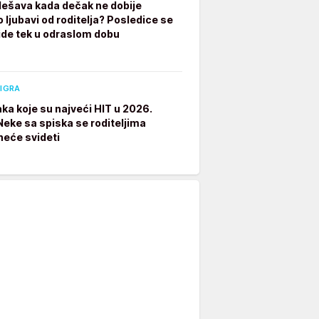
dešava kada dečak ne dobije
 ljubavi od roditelja? Posledice se
ide tek u odraslom dobu
 IGRA
aka koje su najveći HIT u 2026.
 Neke sa spiska se roditeljima
neće svideti