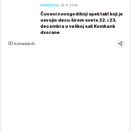
PORODICA
15.11.2018.
Čuveni novogodišnji spektakl koji je
osvojio decu širom sveta 22. i 23.
decembra u velikoj sali Kombank
dvorane
Komentariši