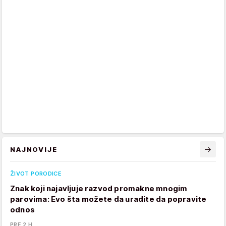
NAJNOVIJE
ŽIVOT PORODICE
Znak koji najavljuje razvod promakne mnogim
parovima: Evo šta možete da uradite da popravite
odnos
PRE 2 H