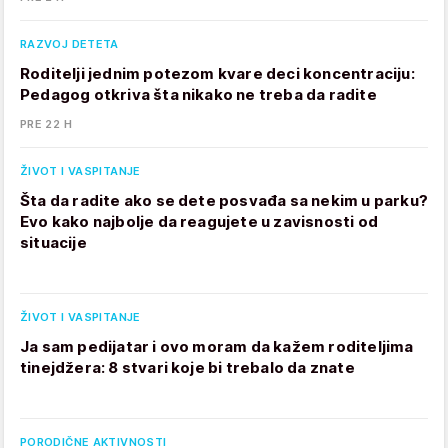
RAZVOJ DETETA
Roditelji jednim potezom kvare deci koncentraciju:
Pedagog otkriva šta nikako ne treba da radite
PRE 22 H
ŽIVOT I VASPITANJE
Šta da radite ako se dete posvađa sa nekim u parku?
Evo kako najbolje da reagujete u zavisnosti od
situacije
ŽIVOT I VASPITANJE
Ja sam pedijatar i ovo moram da kažem roditeljima
tinejdžera: 8 stvari koje bi trebalo da znate
PORODIČNE AKTIVNOSTI