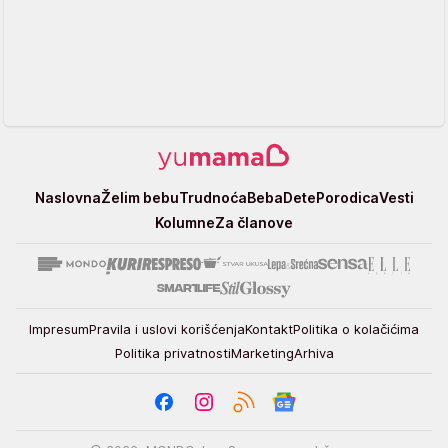
Yumama
Naslovna
Želim bebu
Trudnoća
Beba
Dete
Porodica
Vesti
Kolumne
Za članove
Impresum
Pravila i uslovi korišćenja
Kontakt
Politika o kolačićima
Politika privatnosti
Marketing
Arhiva