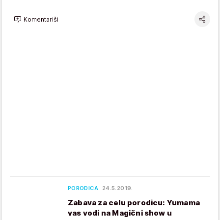
Komentariši
PORODICA
24.5.2019.
Zabava za celu porodicu: Yumama
vas vodi na Magični show u