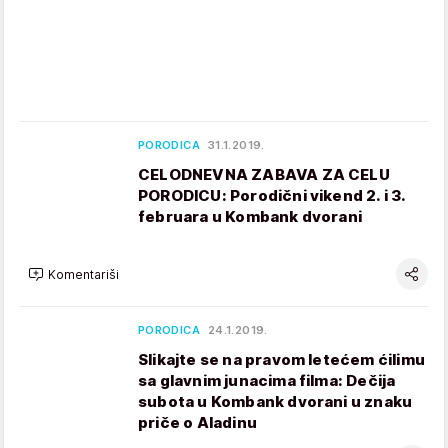
PORODICA
31.1.2019.
CELODNEVNA ZABAVA ZA CELU
PORODICU: Porodični vikend 2. i 3.
februara u Kombank dvorani
Komentariši
PORODICA
24.1.2019.
Slikajte se na pravom letećem ćilimu
sa glavnim junacima filma: Dečija
subota u Kombank dvorani u znaku
priče o Aladinu