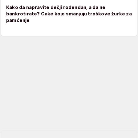
Kako da napravite dečji rođendan, a da ne
bankrotirate? Cake koje smanjuju troškove žurke za
pamćenje