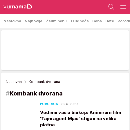
Naslovna
Najnovije
Želim bebu
Trudnoća
Beba
Dete
Porod
Naslovna
Kombank dvorana
#
Kombank dvorana
PORODICA
26.6.2019.
Vodimo vas u biokop: Animirani film
'Tajni agent Mjau' stigao na velika
platna