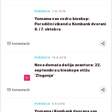
PORODICA
7.10.2018.
Yumama vas vodi u bioskop:
Porodični vikend u Kombank dvorani
6. i 7. oktobra
Komentariši
PORODICA
14.9.2018.
Nova domaća dečija avantura: 22.
septembra u bioskope stižu
'Zlogonje'
Komentariši
PORODICA
8.9.2018.
Yumama i Kombank dvorana vas