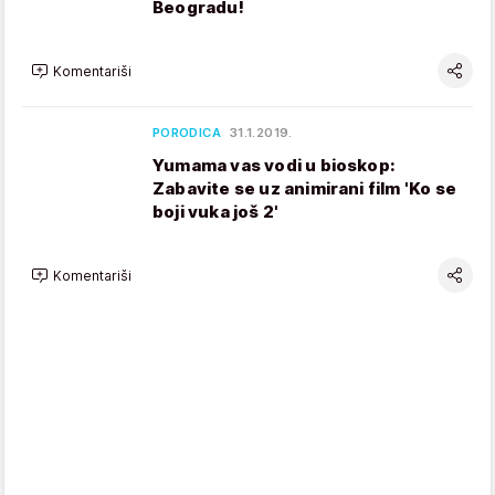
Beogradu!
Komentariši
PORODICA
31.1.2019.
Yumama vas vodi u bioskop:
Zabavite se uz animirani film 'Ko se
boji vuka još 2'
Komentariši