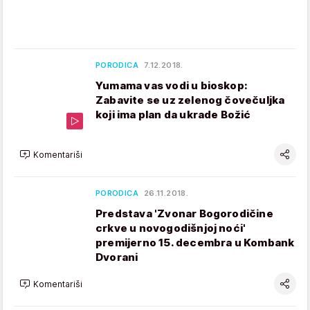
PORODICA
7.12.2018.
Yumama vas vodi u bioskop:
Zabavite se uz zelenog čovečuljka
koji ima plan da ukrade Božić
Komentariši
PORODICA
26.11.2018.
Predstava 'Zvonar Bogorodičine
crkve u novogodišnjoj noći'
premijerno 15. decembra u Kombank
Dvorani
Komentariši