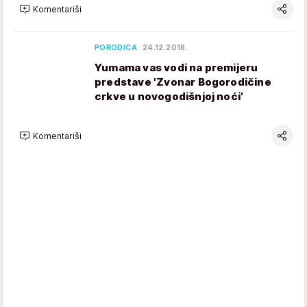
Komentariši
PORODICA
24.12.2018.
Yumama vas vodi na premijeru
predstave 'Zvonar Bogorodičine
crkve u novogodišnjoj noći'
Komentariši