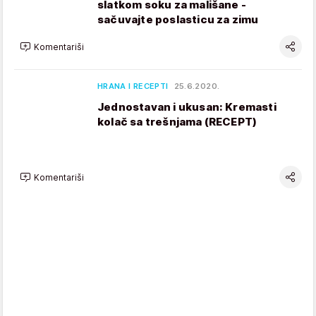
slatkom soku za mališane -
sačuvajte poslasticu za zimu
Komentariši
HRANA I RECEPTI
25.6.2020.
Jednostavan i ukusan: Kremasti
kolač sa trešnjama (RECEPT)
Komentariši