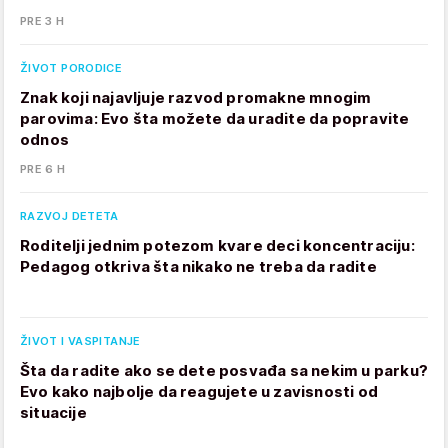
PRE 3 H
ŽIVOT PORODICE
Znak koji najavljuje razvod promakne mnogim
parovima: Evo šta možete da uradite da popravite
odnos
PRE 6 H
RAZVOJ DETETA
Roditelji jednim potezom kvare deci koncentraciju:
Pedagog otkriva šta nikako ne treba da radite
ŽIVOT I VASPITANJE
Šta da radite ako se dete posvađa sa nekim u parku?
Evo kako najbolje da reagujete u zavisnosti od
situacije