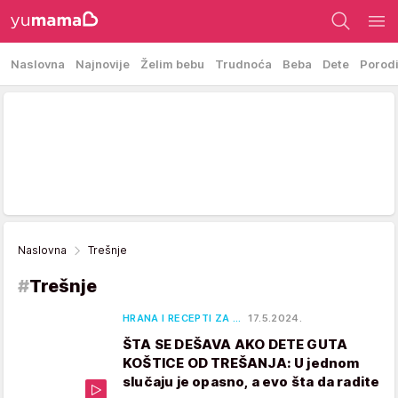
Naslovna
Najnovije
Želim bebu
Trudnoća
Beba
Dete
Porod
Naslovna
Trešnje
#
Trešnje
HRANA I RECEPTI ZA …
17.5.2024.
ŠTA SE DEŠAVA AKO DETE GUTA
KOŠTICE OD TREŠANJA: U jednom
slučaju je opasno, a evo šta da radite