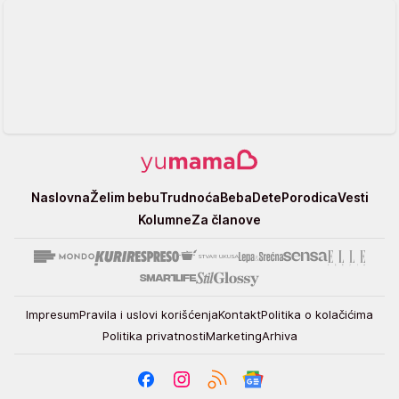
Yumama
Naslovna
Želim bebu
Trudnoća
Beba
Dete
Porodica
Vesti
Kolumne
Za članove
Impresum
Pravila i uslovi korišćenja
Kontakt
Politika o kolačićima
Politika privatnosti
Marketing
Arhiva