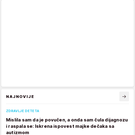
NAJNOVIJE
ZDRAVLJE DETETA
Mislila sam da je povučen, a onda sam čula dijagnozu
i raspala se: Iskrena ispovest majke dečaka sa
autizmom