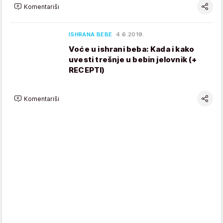
Komentariši
ISHRANA BEBE
4.6.2019.
Voće u ishrani beba: Kada i kako
uvesti trešnje u bebin jelovnik (+
RECEPTI)
Komentariši