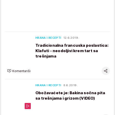
HRANA I RECEPTI
12.6.2019.
Tradicionalna francuska poslastica:
Klafuti - neodoljivi krem tart sa
trešnjama
Komentariši
HRANA I RECEPTI
8.6.2019.
Obožavaćete je: Bakina sočna pita
sa trešnjama i grizom (VIDEO)