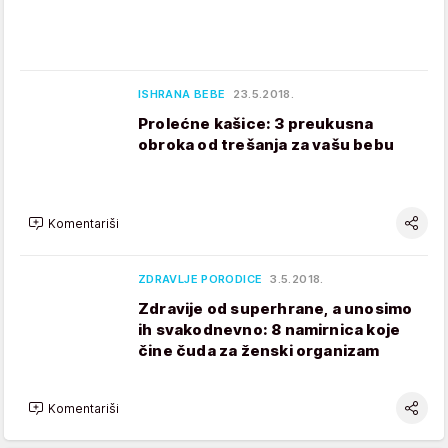
ISHRANA BEBE
23.5.2018.
Prolećne kašice: 3 preukusna
obroka od trešanja za vašu bebu
Komentariši
ZDRAVLJE PORODICE
3.5.2018.
Zdravije od superhrane, a unosimo
ih svakodnevno: 8 namirnica koje
čine čuda za ženski organizam
Komentariši