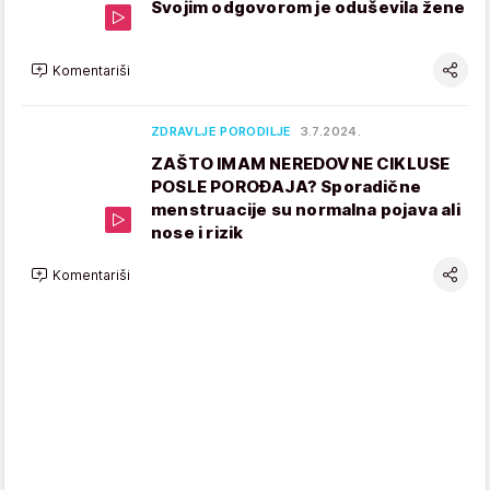
Svojim odgovorom je oduševila žene
Komentariši
ZDRAVLJE PORODILJE
3.7.2024.
ZAŠTO IMAM NEREDOVNE CIKLUSE
POSLE POROĐAJA? Sporadične
menstruacije su normalna pojava ali
nose i rizik
Komentariši