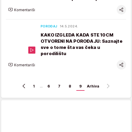
Komentariši
POROĐAJ
14.5.2024.
KAKO IZGLEDA KADA STE 10CM
OTVORENI NA POROĐAJU: Saznajte
sve o tome šta vas čeka u
porodilištu
Komentariši
1
…
6
7
8
9
Arhiva