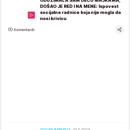
ODUZIMALA SAM DECU MAJKAMA,
DOŠAO JE RED I NA MENE: Ispovest
socijalne radnice koja nije mogla da
nosi krivicu
Komentariši
TVOJIH 9 MESECI
23.5.2024.