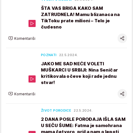
ŠTA VAS BRIGA KAKO SAM
ZATRUDNELA! Mamu blizanaca na
TikToku prate milioni – Telo je
čudesno
Komentariši
POZNATI
22.5.2024.
JAKO ME SAD NEĆE VOLETI
MUŠKARCI U SRBIJI: Nina Seničar
kritikovala očeve koji rade jednu
stvar!
Komentariši
ŽIVOT PORODICE
22.5.2024.
2 DANA POSLE POROĐAJA IŠLA SAM
U SEČU ŠUME: Fatma je samohrana
mama četvoro, priča nam o lepoti