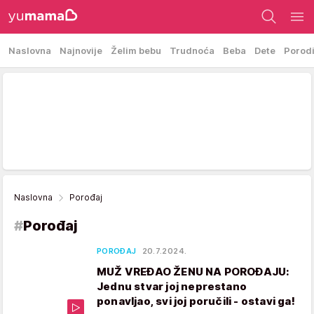
Naslovna
Najnovije
Želim bebu
Trudnoća
Beba
Dete
Porod
Naslovna
Porođaj
#
Porođaj
POROĐAJ
20.7.2024.
MUŽ VREĐAO ŽENU NA POROĐAJU:
Jednu stvar joj neprestano
ponavljao, svi joj poručili - ostavi ga!