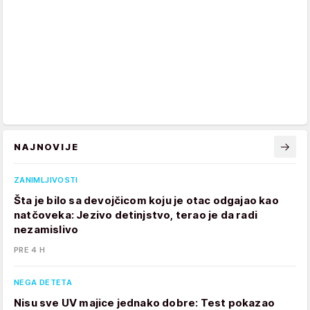
NAJNOVIJE
ZANIMLJIVOSTI
Šta je bilo sa devojčicom koju je otac odgajao kao
natčoveka: Jezivo detinjstvo, terao je da radi
nezamislivo
PRE 4 H
NEGA DETETA
Nisu sve UV majice jednako dobre: Test pokazao