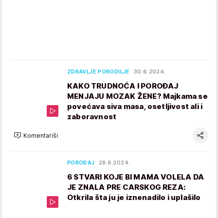
ZDRAVLJE PORODILJE
30.6.2024.
KAKO TRUDNOĆA I POROĐAJ
MENJAJU MOZAK ŽENE? Majkama se
povećava siva masa, osetljivost ali i
zaboravnost
Komentariši
POROĐAJ
28.6.2024.
6 STVARI KOJE BI MAMA VOLELA DA
JE ZNALA PRE CARSKOG REZA:
Otkrila šta ju je iznenadilo i uplašilo