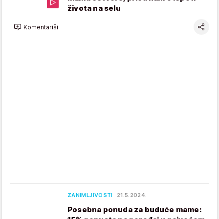
života na selu
Komentariši
ZANIMLJIVOSTI
21.5.2024.
Posebna ponuda za buduće mame: