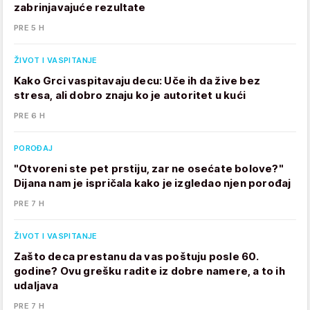
zabrinjavajuće rezultate
PRE 5 H
ŽIVOT I VASPITANJE
Kako Grci vaspitavaju decu: Uče ih da žive bez
stresa, ali dobro znaju ko je autoritet u kući
PRE 6 H
POROĐAJ
"Otvoreni ste pet prstiju, zar ne osećate bolove?"
Dijana nam je ispričala kako je izgledao njen porođaj
PRE 7 H
ŽIVOT I VASPITANJE
Zašto deca prestanu da vas poštuju posle 60.
godine? Ovu grešku radite iz dobre namere, a to ih
udaljava
PRE 7 H