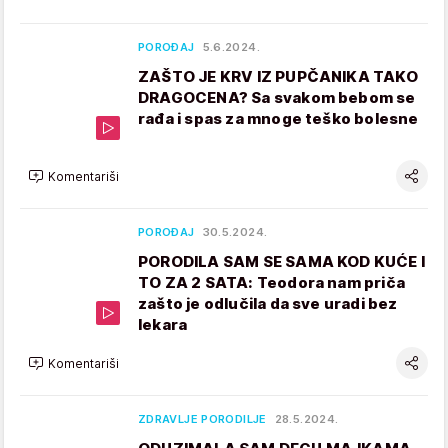
POROĐAJ
5.6.2024.
ZAŠTO JE KRV IZ PUPČANIKA TAKO
DRAGOCENA? Sa svakom bebom se
rađa i spas za mnoge teško bolesne
Komentariši
POROĐAJ
30.5.2024.
PORODILA SAM SE SAMA KOD KUĆE I
TO ZA 2 SATA: Teodora nam priča
zašto je odlučila da sve uradi bez
lekara
Komentariši
ZDRAVLJE PORODILJE
28.5.2024.