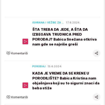
ISHRANA I VEŽBE ZA …
17.6.2024.
ŠTA TREBA DA JEDE, A ŠTA DA
IZBEGAVA TRUDNICA PRED
POROĐAJ? Babica Snežana otkriva
nam gde se najviše greši
Komentariši
POROĐAJ
13.6.2024.
KADA JE VREME DA SE KRENE U
PORODILIŠTE? Babica Kristina nam
objašnjava koji su to sigurni znaci da
beba stiže
Komentariši