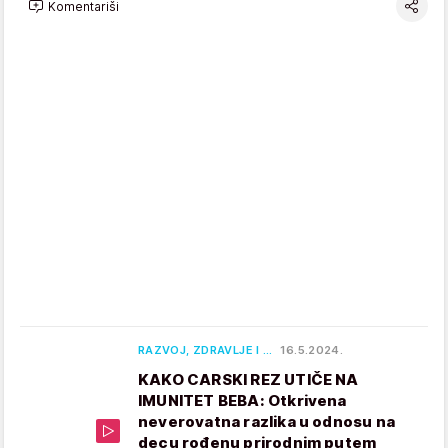
Komentariši
RAZVOJ, ZDRAVLJE I …
16.5.2024.
KAKO CARSKI REZ UTIČE NA
IMUNITET BEBA: Otkrivena
neverovatna razlika u odnosu na
decu rođenu prirodnim putem