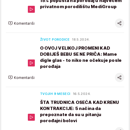
15% popusta na porođaj u najvećem
privatnom porodilištu MediGroup
Komentariši
ŽIVOT PORODICE
18.5.2024.
O OVOJ VELIKOJ PROMENI KAD
DOBIJEŠ BEBU SE NE PRIČA: Mame
digle glas - to niko ne očekuje posle
porođaja
Komentariši
TVOJIH 9 MESECI
16.5.2024.
ŠTA TRUDNICA OSEĆA KAD KRENU
KONTRAKCIJE: 5 načina da
prepoznate da su u pitanju
porođajni bolovi