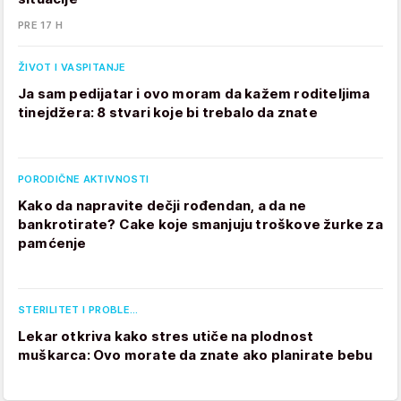
PRE 17 H
ŽIVOT I VASPITANJE
Ja sam pedijatar i ovo moram da kažem roditeljima
tinejdžera: 8 stvari koje bi trebalo da znate
PORODIČNE AKTIVNOSTI
Kako da napravite dečji rođendan, a da ne
bankrotirate? Cake koje smanjuju troškove žurke za
pamćenje
STERILITET I PROBLE…
Lekar otkriva kako stres utiče na plodnost
muškarca: Ovo morate da znate ako planirate bebu