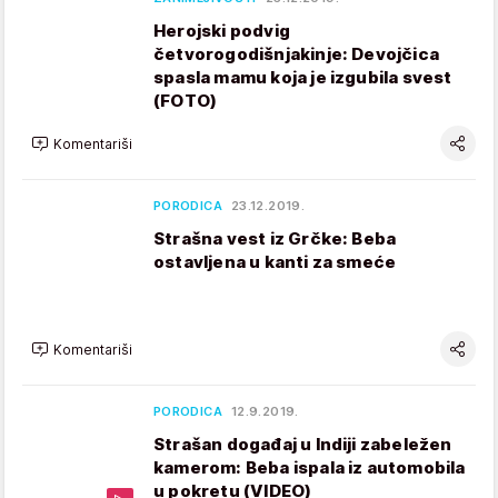
Herojski podvig
četvorogodišnjakinje: Devojčica
spasla mamu koja je izgubila svest
(FOTO)
Komentariši
PORODICA
23.12.2019.
Strašna vest iz Grčke: Beba
ostavljena u kanti za smeće
Komentariši
PORODICA
12.9.2019.
Strašan događaj u Indiji zabeležen
kamerom: Beba ispala iz automobila
u pokretu (VIDEO)