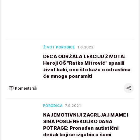
ŽIVOT PORODICE
1.6.2022.
DECA ODRŽALA LEKCIJU ŽIVOTA:
Heroji OŠ "Ratko Mitrović" spasili
život baki, ono što kažu o odraslima
će mnoge posramiti
Komentariši
PORODICA
7.9.2021.
NAJEMOTIVNIJI ZAGRLJAJ MAME I
SINA POSLE NEKOLIKO DANA
POTRAGE: Pronađen autistični
dečak koji se izgubio u šumi