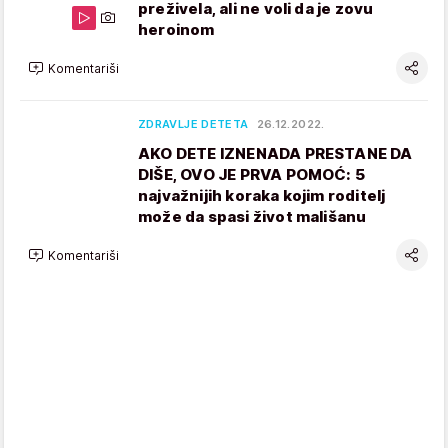
preživela, ali ne voli da je zovu
heroinom
Komentariši
ZDRAVLJE DETETA
26.12.2022.
AKO DETE IZNENADA PRESTANE DA
DIŠE, OVO JE PRVA POMOĆ: 5
najvažnijih koraka kojim roditelj
može da spasi život mališanu
Komentariši