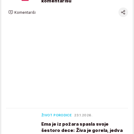
komentarišu
Komentariši
ŽIVOT PORODICE
23.1.2026.
Ema je iz požara spasla svoje
šestoro dece: Živa je gorela, jedva