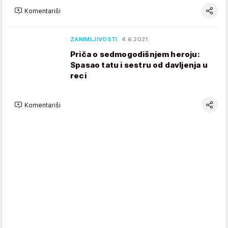
Komentariši
ZANIMLJIVOSTI
4.6.2021.
Priča o sedmogodišnjem heroju:
Spasao tatu i sestru od davljenja u
reci
Komentariši