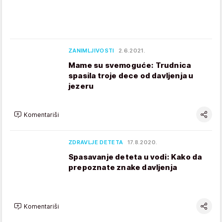
ZANIMLJIVOSTI
2.6.2021.
Mame su svemoguće: Trudnica
spasila troje dece od davljenja u
jezeru
Komentariši
ZDRAVLJE DETETA
17.8.2020.
Spasavanje deteta u vodi: Kako da
prepoznate znake davljenja
Komentariši