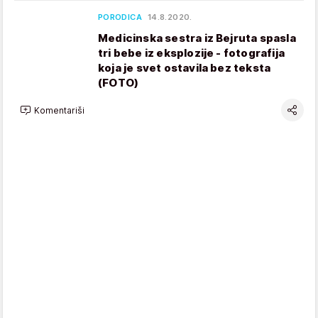
PORODICA
14.8.2020.
Medicinska sestra iz Bejruta spasla
tri bebe iz eksplozije - fotografija
koja je svet ostavila bez teksta
(FOTO)
Komentariši