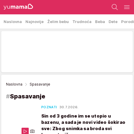
Naslovna
Najnovije
Želim bebu
Trudnoća
Beba
Dete
Porod
Naslovna
Spasavanje
#
Spasavanje
POZNATI
30.7.2026.
Sin od 3 godine im se utopio u
bazenu, a sada je novi video šokirao
sve: Zbog snimka sa broda svi