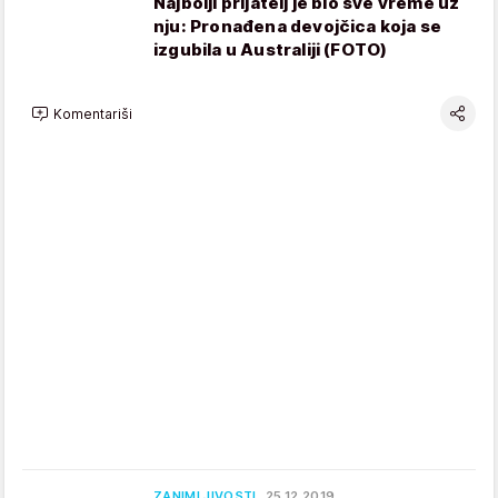
Najbolji prijatelj je bio sve vreme uz
nju: Pronađena devojčica koja se
izgubila u Australiji (FOTO)
Komentariši
ZANIMLJIVOSTI
25.12.2019.