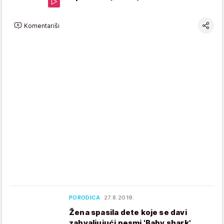
Komentariši
PORODICA
27.8.2019.
Žena spasila dete koje se davi
zahvaljujući pesmi 'Baby shark'