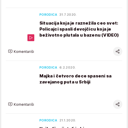
PORODICA
31.7.2020.
Situacija koja je raznežila ceo svet:
Policajci spasli devojčicu koja je
beživotno plutala u bazenu (VIDEO)
Komentariši
PORODICA
6.2.2020.
Majka i četvoro dece spaseni sa
zavejanog puta u Srbiji
Komentariši
PORODICA
21.1.2020.