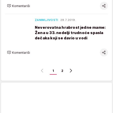
Komentariši
ZANIMLJIVOSTI
29.7.2019.
Neverovatna hrabrost jedne mame:
Žena u 33. nedelji trudnoće spasla
dečaka koji se davio u vodi
Komentariši
1
2