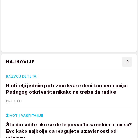
NAJNOVIJE
RAZVOJ DETETA
Roditelji jednim potezom kvare deci koncentraciju:
Pedagog otkriva šta nikako ne treba da radite
PRE 13 H
ŽIVOT I VASPITANJE
Šta da radite ako se dete posvađa sa nekim u parku?
Evo kako najbolje da reagujete u zavisnosti od
situacije