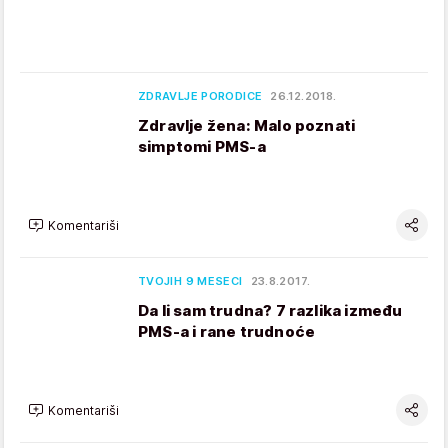
ZDRAVLJE PORODICE
26.12.2018.
Zdravlje žena: Malo poznati
simptomi PMS-a
Komentariši
TVOJIH 9 MESECI
23.8.2017.
Da li sam trudna? 7 razlika između
PMS-a i rane trudnoće
Komentariši