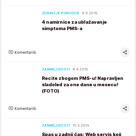
ZDRAVLJE PORODICE
9.8.2015.
4 namirnice za ublažavanje
simptoma PMS-a
Komentariši
ZANIMLJIVOSTI
9.4.2015.
Recite zbogom PMS-u! Napravljen
sladoled za one dane u mesecu!
(FOTO)
Komentariši
ZANIMLJIVOSTI
15.3.2015.
Spas u zadnji čas: Web servis koji