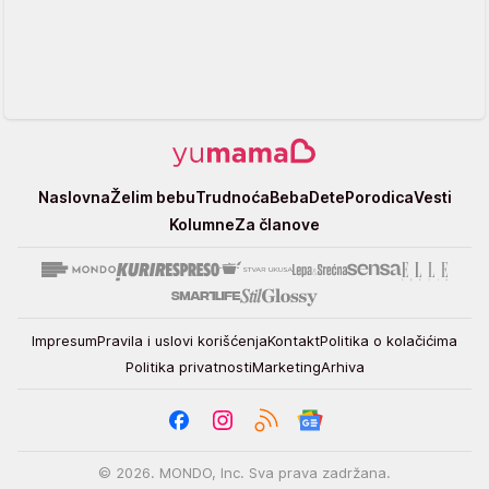
Yumama
Naslovna
Želim bebu
Trudnoća
Beba
Dete
Porodica
Vesti
Kolumne
Za članove
Impresum
Pravila i uslovi korišćenja
Kontakt
Politika o kolačićima
Politika privatnosti
Marketing
Arhiva
© 2026. MONDO, Inc. Sva prava zadržana.