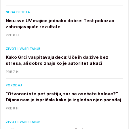
NEGA DETETA
Nisu sve UV majice jednako dobre: Test pokazao
zabrinjavajuće rezultate
PRE 6 H
ŽIVOT I VASPITANJE
Kako Grci vaspitavaju decu: Uče ih da žive bez
stresa, ali dobro znaju ko je autoritet u kući
PRE 7 H
POROĐAJ
"Otvoreni ste pet prstiju, zar ne osećate bolove?"
Dijana nam je ispričala kako je izgledao njen porođaj
PRE 8 H
ŽIVOT I VASPITANJE