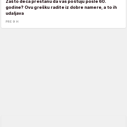
Zašto deca prestanu da vas poštuju posle 60.
godine? Ovu grešku radite iz dobre namere, a to ih
udaljava
PRE 9 H