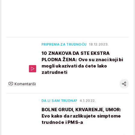
PRIPREMA ZA TRUDNOĆU
18.12.2023.
10 ZNAKOVA DA STE EKSTRA
PLODNA ŽENA: Ovo su znaci koji bi
mogli ukazivati da ćete lako
zatrudneti
Komentariši
DA LI SAM TRUDNA?
4.1.2022.
BOLNE GRUDI, KRVARENJE, UMOR:
Evo kako da razlikujete simptome
trudnoće i PMS-a