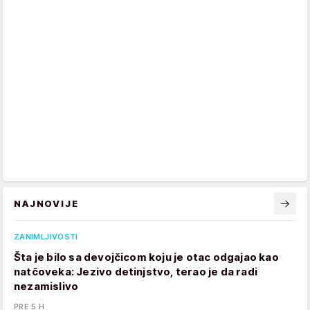
NAJNOVIJE
ZANIMLJIVOSTI
Šta je bilo sa devojčicom koju je otac odgajao kao
natčoveka: Jezivo detinjstvo, terao je da radi
nezamislivo
PRE 5 H