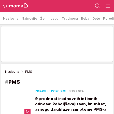
Naslovna
Najnovije
Želim bebu
Trudnoća
Beba
Dete
Porod
Naslovna
PMS
#
PMS
ZDRAVLJE PORODICE
9.10.2024.
9 prednosti rednovnih intimnih
odnosa: Poboljšavaju san, imunitet,
a mogu da ublaže i simptome PMS-a