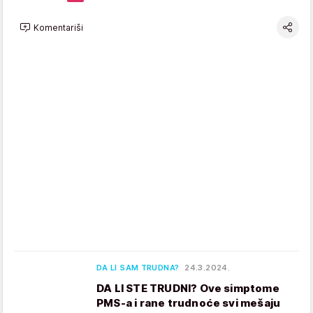
Komentariši
DA LI SAM TRUDNA?
24.3.2024.
DA LI STE TRUDNI? Ove simptome
PMS-a i rane trudnoće svi mešaju