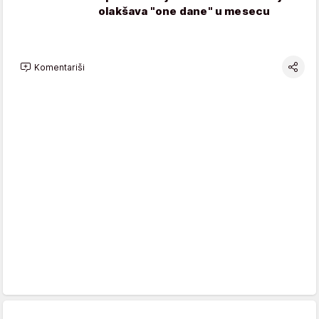
olakšava "one dane" u mesecu
Komentariši