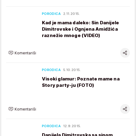
PORODICA
2.11.2015.
Kad je mama daleko: Sin Danijele
Dimitrovske i Ognjena Amidžića
raznežio mnoge (VIDEO)
Komentariši
PORODICA
5.10.2015.
Visoki glamur: Poznate mame na
Story party-ju (FOTO)
Komentariši
PORODICA
12.9.2015.
Danijela Dimitrovska sa sinom