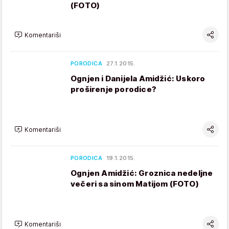
(FOTO)
Komentariši
PORODICA
27.1.2015.
Ognjen i Danijela Amidžić: Uskoro
proširenje porodice?
Komentariši
PORODICA
19.1.2015.
Ognjen Amidžić: Groznica nedeljne
večeri sa sinom Matijom (FOTO)
Komentariši