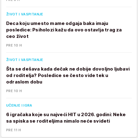
ŽIVOT I VASPITANJE
Deca koju umesto mame odgaja baka imaju
posledice: Psiholozi kažu da ovo ostavlja trag za
ceo život
PRE 10 H
ŽIVOT I VASPITANJE
Šta se dešava kada dečak ne dobije dovoljno ljubavi
od roditelja? Posledice se često vide tek u
odraslom dobu
PRE 10 H
UČENJE I IGRA
6 igračaka koje su najveći HIT u 2026. godini: Neke
sa spiska se roditeljima nimalo neće svideti
PRE 11 H