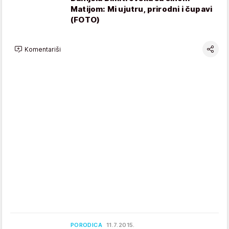
Matijom: Mi ujutru, prirodni i čupavi
(FOTO)
Komentariši
PORODICA
11.7.2015.