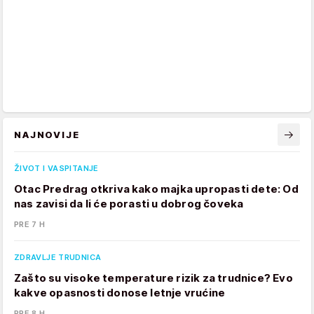
NAJNOVIJE
ŽIVOT I VASPITANJE
Otac Predrag otkriva kako majka upropasti dete: Od
nas zavisi da li će porasti u dobrog čoveka
PRE 7 H
ZDRAVLJE TRUDNICA
Zašto su visoke temperature rizik za trudnice? Evo
kakve opasnosti donose letnje vrućine
PRE 8 H