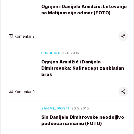
Ognjen i Danijela Amidžić: Letovanje
sa Matijom nije odmor (FOTO)
Komentariši
PORODICA
15.6.2015.
Ognjen Amidžić i Danijela
Dimitrovska: Naš recept za skladan
brak
Komentariši
ZANIMLJIVOSTI
20.5.2015.
Sin Danijele Dimitrovske neodoljivo
podseća na mamu (FOTO)