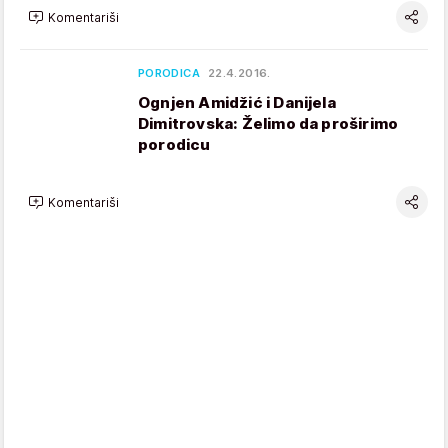
Komentariši
PORODICA
22.4.2016.
Ognjen Amidžić i Danijela
Dimitrovska: Želimo da proširimo
porodicu
Komentariši