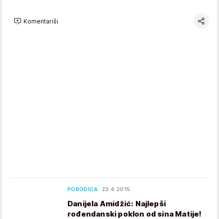
Komentariši
PORODICA
23.4.2015.
Danijela Amidžić: Najlepši
rođendanski poklon od sina Matije!