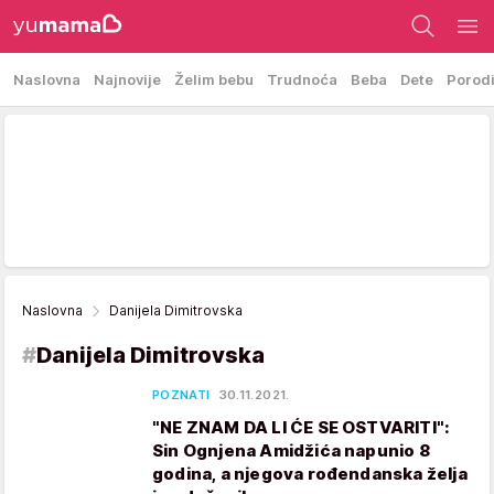
Naslovna
Najnovije
Želim bebu
Trudnoća
Beba
Dete
Porod
Naslovna
Danijela Dimitrovska
#
Danijela Dimitrovska
POZNATI
30.11.2021.
"NE ZNAM DA LI ĆE SE OSTVARITI":
Sin Ognjena Amidžića napunio 8
godina, a njegova rođendanska želja