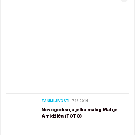
ZANIMLJIVOSTI
7.12.2014.
Novogodišnja jelka malog Matije
Amidžića (FOTO)