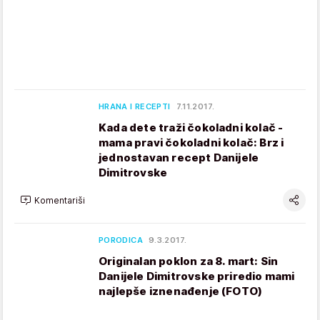
HRANA I RECEPTI
7.11.2017.
Kada dete traži čokoladni kolač -
mama pravi čokoladni kolač: Brz i
jednostavan recept Danijele
Dimitrovske
Komentariši
PORODICA
9.3.2017.
Originalan poklon za 8. mart: Sin
Danijele Dimitrovske priredio mami
najlepše iznenađenje (FOTO)