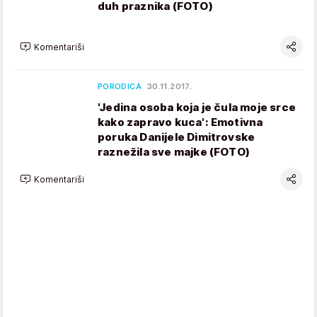
duh praznika (FOTO)
Komentariši
PORODICA
30.11.2017.
'Jedina osoba koja je čula moje srce
kako zapravo kuca': Emotivna
poruka Danijele Dimitrovske
raznežila sve majke (FOTO)
Komentariši