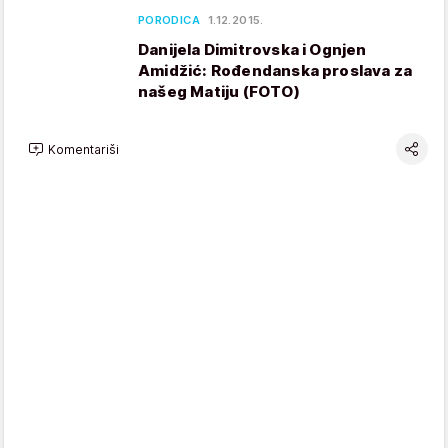
PORODICA
1.12.2015.
Danijela Dimitrovska i Ognjen
Amidžić: Rođendanska proslava za
našeg Matiju (FOTO)
Komentariši