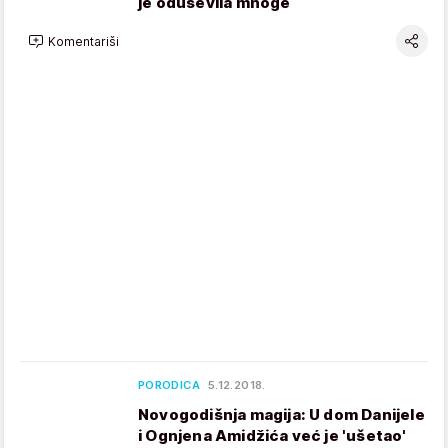
je oduševila mnoge
Komentariši
PORODICA
5.12.2018.
Novogodišnja magija: U dom Danijele
i Ognjena Amidžića već je 'ušetao'