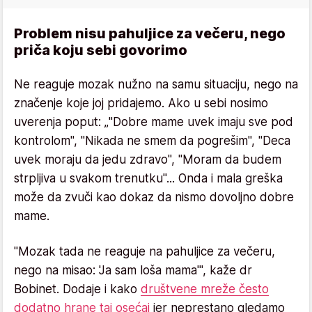
Problem nisu pahuljice za večeru, nego
priča koju sebi govorimo
Ne reaguje mozak nužno na samu situaciju, nego na
značenje koje joj pridajemo. Ako u sebi nosimo
uverenja poput: „"Dobre mame uvek imaju sve pod
kontrolom", "Nikada ne smem da pogrešim", "Deca
uvek moraju da jedu zdravo", "Moram da budem
strpljiva u svakom trenutku"... Onda i mala greška
može da zvuči kao dokaz da nismo dovoljno dobre
mame.
"Mozak tada ne reaguje na pahuljice za večeru,
nego na misao: 'Ja sam loša mama'", kaže dr
Bobinet. Dodaje i kako
društvene mreže često
dodatno hrane taj osećaj
jer neprestano gledamo