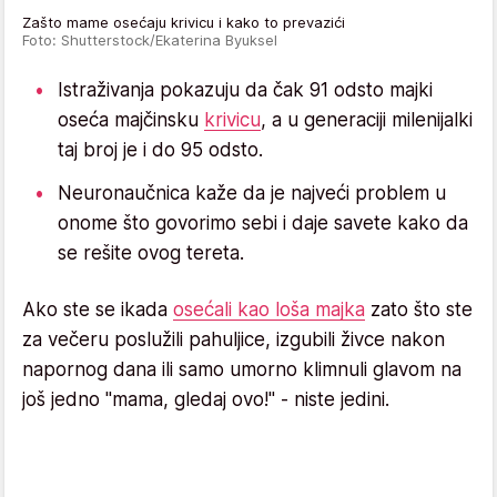
Zašto mame osećaju krivicu i kako to prevazići
Foto: Shutterstock/Ekaterina Byuksel
Istraživanja pokazuju da čak 91 odsto majki
oseća majčinsku
krivicu
, a u generaciji milenijalki
taj broj je i do 95 odsto.
Neuronaučnica kaže da je najveći problem u
onome što govorimo sebi i daje savete kako da
se rešite ovog tereta.
Ako ste se ikada
osećali kao loša majka
zato što ste
za večeru poslužili pahuljice, izgubili živce nakon
napornog dana ili samo umorno klimnuli glavom na
još jedno "mama, gledaj ovo!" - niste jedini.