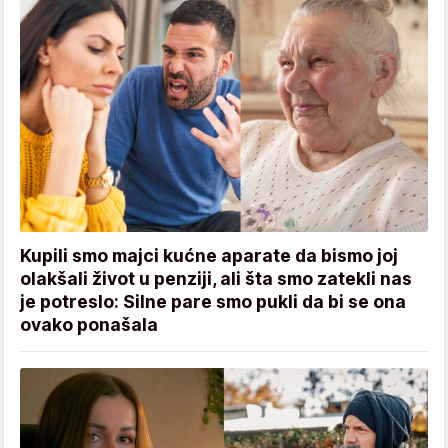
Kupili smo majci kućne aparate da bismo joj
olakšali život u penziji, ali šta smo zatekli nas
je potreslo: Silne pare smo pukli da bi se ona
ovako ponašala