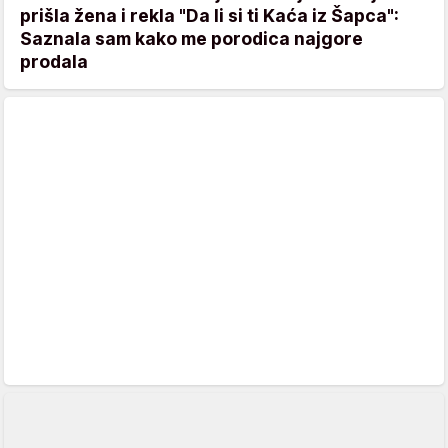
prišla žena i rekla "Da li si ti Kaća iz Šapca":
Saznala sam kako me porodica najgore
prodala