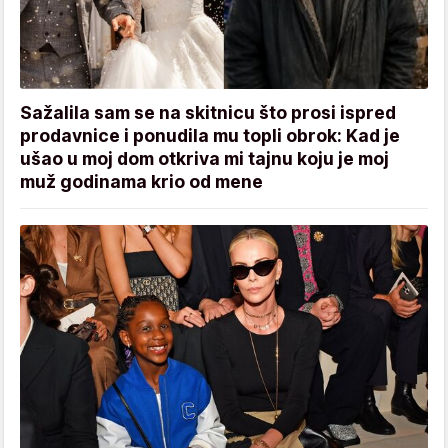
Sažalila sam se na skitnicu što prosi ispred
prodavnice i ponudila mu topli obrok: Kad je
ušao u moj dom otkriva mi tajnu koju je moj
muž godinama krio od mene