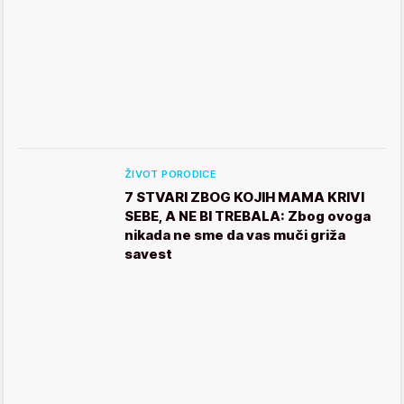
ŽIVOT PORODICE
7 STVARI ZBOG KOJIH MAMA KRIVI
SEBE, A NE BI TREBALA: Zbog ovoga
nikada ne sme da vas muči griža
savest