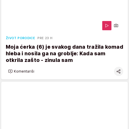
ŽIVOT PORODICE
PRE 23 H
Moja ćerka (6) je svakog dana tražila komad
hleba i nosila ga na groblje: Kada sam
otkrila zašto - zinula sam
Komentariši