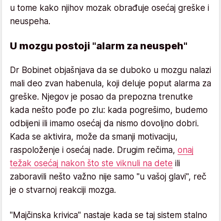
u tome kako njihov mozak obrađuje osećaj greške i
neuspeha.
U mozgu postoji "alarm za neuspeh"
Dr Bobinet objašnjava da se duboko u mozgu nalazi
mali deo zvan habenula, koji deluje poput alarma za
greške. Njegov je posao da prepozna trenutke
kada nešto pođe po zlu: kada pogrešimo, budemo
odbijeni ili imamo osećaj da nismo dovoljno dobri.
Kada se aktivira, može da smanji motivaciju,
raspoloženje i osećaj nade. Drugim rečima,
onaj
težak osećaj nakon što ste viknuli na dete
ili
zaboravili nešto važno nije samo "u vašoj glavi", reč
je o stvarnoj reakciji mozga.
"Majčinska krivica" nastaje kada se taj sistem stalno