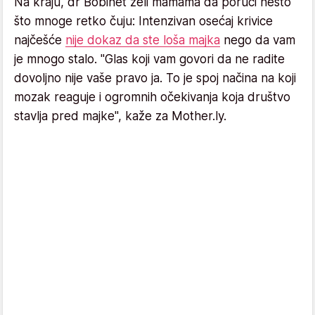
Na kraju, dr Bobinet želi mamama da poruči nešto
što mnoge retko čuju: Intenzivan osećaj krivice
najčešće
nije dokaz da ste loša majka
nego da vam
je mnogo stalo. "Glas koji vam govori da ne radite
dovoljno nije vaše pravo ja. To je spoj načina na koji
mozak reaguje i ogromnih očekivanja koja društvo
stavlja pred majke", kaže za Mother.ly.