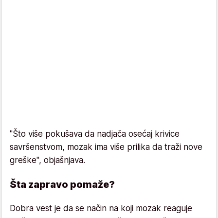
"Što više pokušava da nadjača osećaj krivice
savršenstvom, mozak ima više prilika da traži nove
greške", objašnjava.
Šta zapravo pomaže?
Dobra vest je da se način na koji mozak reaguje