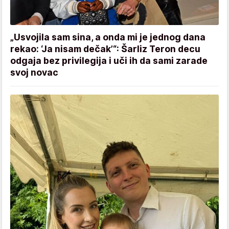
„Usvojila sam sina, a onda mi je jednog dana
rekao: ‘Ja nisam dečak’“: Šarliz Teron decu
odgaja bez privilegija i uči ih da sami zarade
svoj novac