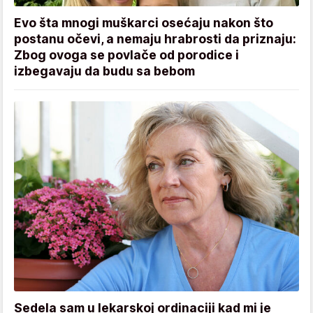
Evo šta mnogi muškarci osećaju nakon što
postanu očevi, a nemaju hrabrosti da priznaju:
Zbog ovoga se povlače od porodice i
izbegavaju da budu sa bebom
Sedela sam u lekarskoj ordinaciji kad mi je