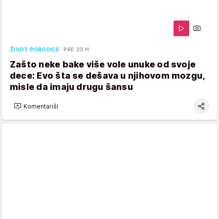
ŽIVOT PORODICE
PRE 23 H
Zašto neke bake više vole unuke od svoje
dece: Evo šta se dešava u njihovom mozgu,
misle da imaju drugu šansu
Komentariši