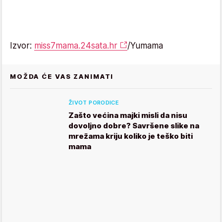
Izvor:
miss7mama.24sata.hr
/Yumama
MOŽDA ĆE VAS ZANIMATI
ŽIVOT PORODICE
Zašto većina majki misli da nisu
dovoljno dobre? Savršene slike na
mrežama kriju koliko je teško biti
mama