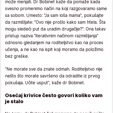
može menjati. Dr Bobinet kaže da pomaže kada
svesno promenimo način na koji razgovaramo same
sa sobom. Umesto: "Ja sam loša mama", pokušajte
da razmišljate: "Ovo nije prošlo kako sam htela. Šta
mogu sledeći put da uradim drugačije?". Ona takav
pristup naziva "iterativnim načinom razmišljanja"
odnosno gledanjem na roditeljstvo kao na proces
učenja, a ne kao na ispit koji moramo da položimo
bez greške.
"Ne morate sve da znate odmah. Roditeljstvo nije
nešto što morate savršeno da odradite iz prvog
pokušaja. Učite usput", kaže dr Bobinet.
Osećaj krivice često govori koliko vam
je stalo