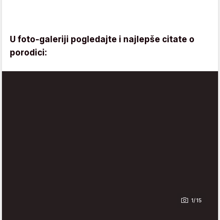
U foto-galeriji pogledajte i najlepše citate o
porodici:
1/15