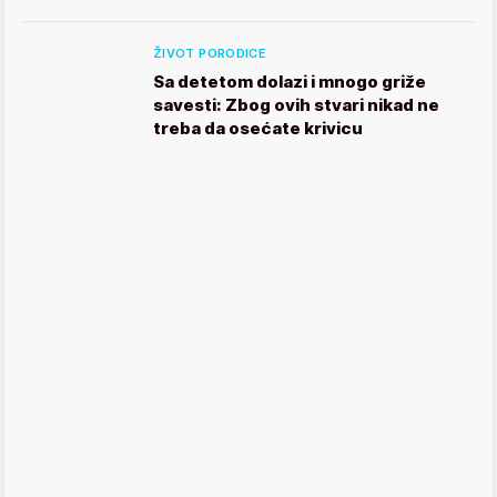
ŽIVOT PORODICE
Sa detetom dolazi i mnogo griže
savesti: Zbog ovih stvari nikad ne
treba da osećate krivicu