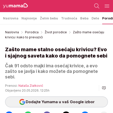
Naslovna
Najnovije
Želim bebu
Trudnoća
Beba
Dete
Porod
Naslovna
Porodica
Život porodice
Zašto mame osećaju
krivicu i kako to prevazići
Zašto mame stalno osećaju krivicu? Evo
i sjajnog saveta kako da pomognete sebi
Čak 91 odsto majki ima osećaj krivice, a evo
zašto se javlja i kako možete da pomognete
sebi.
Prenosi:
Nataša Zlatković
Objavljeno 20.05.2026. 12:25h
Dodajte Yumama u vaš Google izbor