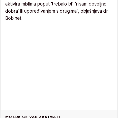
aktivira mislima poput 'trebalo bi', 'nisam dovoljno
dobra' ili upoređivanjem s drugima", objašnjava dr
Bobinet.
MOŽDA ĆE VAS ZANIMATI