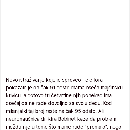
Novo istraživanje koje je sproveo Teleflora
pokazalo je da čak 91 odsto mama oseća majčinsku
krivicu, a gotovo tri četvrtine njih ponekad ima
osećaj da ne rade dovoljno za svoju decu. Kod
milenijalki taj broj raste na čak 95 odsto. Ali
neuronaučnica dr Kira Bobinet kaže da problem
možda nije u tome što mame rade "premalo", nego