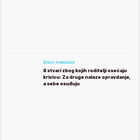
ŽIVOT PORODICE
8 stvari zbog kojih roditelji osećaju
krivicu: Za druge nalaze opravdanje,
a sebe osuđuju