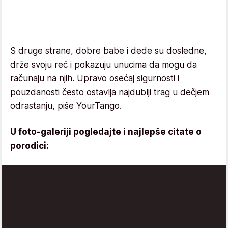
S druge strane, dobre babe i dede su dosledne,
drže svoju reč i pokazuju unucima da mogu da
računaju na njih. Upravo osećaj sigurnosti i
pouzdanosti često ostavlja najdublji trag u dečjem
odrastanju, piše YourTango.
U foto-galeriji pogledajte i najlepše citate o
porodici: