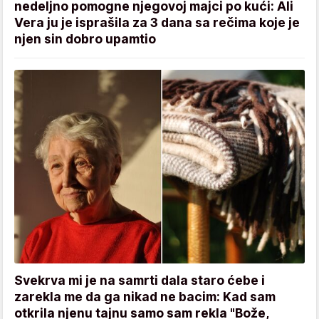
nedeljno pomogne njegovoj majci po kući: Ali
Vera ju je isprašila za 3 dana sa rečima koje je
njen sin dobro upamtio
Svekrva mi je na samrti dala staro ćebe i
zarekla me da ga nikad ne bacim: Kad sam
otkrila njenu tajnu samo sam rekla "Bože,