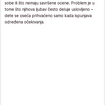
sobe ili što nemaju savršene ocene. Problem je u
tome što njihova ljubav često deluje uslovljeno –
dete se oseća prihvaćeno samo kada ispunjava
određena očekivanja.