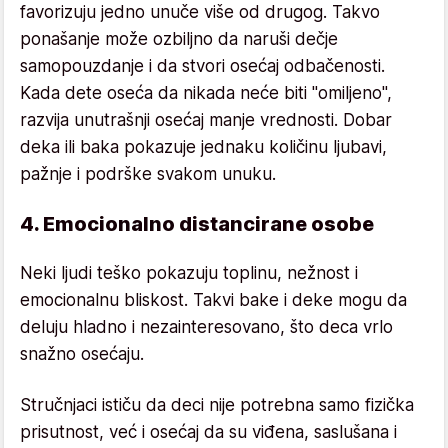
favorizuju jedno unuče više od drugog. Takvo
ponašanje može ozbiljno da naruši dečje
samopouzdanje i da stvori osećaj odbačenosti.
Kada dete oseća da nikada neće biti "omiljeno",
razvija unutrašnji osećaj manje vrednosti. Dobar
deka ili baka pokazuje jednaku količinu ljubavi,
pažnje i podrške svakom unuku.
4. Emocionalno distancirane osobe
Neki ljudi teško pokazuju toplinu, nežnost i
emocionalnu bliskost. Takvi bake i deke mogu da
deluju hladno i nezainteresovano, što deca vrlo
snažno osećaju.
Stručnjaci ističu da deci nije potrebna samo fizička
prisutnost, već i osećaj da su viđena, saslušana i