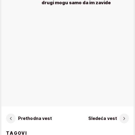
drugi mogu samo da im zavide
Prethodna vest
Sledeća vest
TAGOVI