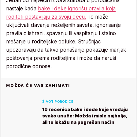
Jedan od najvećih izvora sukoba u porodicama
nastaje kada
bake i deke ignorišu pravila koja
roditelji postavljaju za svoju decu.
To može
uključivati davanje neželjenih saveta, ignorisanje
pravila o ishrani, spavanju ili vaspitanju i stalno
mešanje u roditeljske odluke. Stručnjaci
upozoravaju da takvo ponašanje pokazuje manjak
poštovanja prema roditeljima i može da naruši
porodične odnose.
MOŽDA ĆE VAS ZANIMATI
ŽIVOT PORODICE
10 rečenica bake i dede koje vređaju
svako unuče: Možda i misle najbolje,
ali to iskažu na pogrešan način