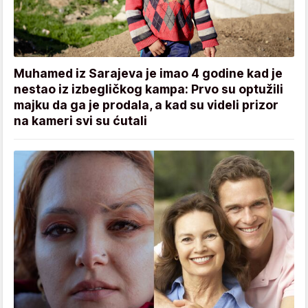
Muhamed iz Sarajeva je imao 4 godine kad je
nestao iz izbegličkog kampa: Prvo su optužili
majku da ga je prodala, a kad su videli prizor
na kameri svi su ćutali