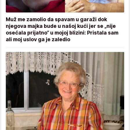
Muž me zamolio da spavam u garaži dok
njegova majka bude u našoj kući jer se „nije
osećala prijatno“ u mojoj blizini: Pristala sam
ali moj uslov ga je zaledio