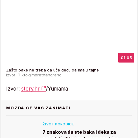
01:05
Zašto bake ne treba da uče decu da imaju tajne
Izvor: Tiktok/morethangrand
Izvor:
story.hr
/Yumama
MOŽDA ĆE VAS ZANIMATI
ŽIVOT PORODICE
7 znakova da ste baka i deka za