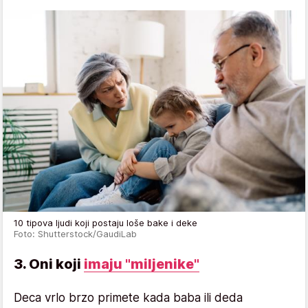
10 tipova ljudi koji postaju loše bake i deke
Foto: Shutterstock/GaudiLab
3. Oni koji
imaju "miljenike"
Deca vrlo brzo primete kada baba ili deda