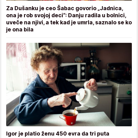
Za Dušanku je ceo Šabac govorio „Jadnica,
ona je rob svojoj deci“: Danju radila u bolnici,
uveče na njivi, a tek kad je umrla, saznalo se ko
je ona bila
Igor je platio ženu 450 evra da tri puta