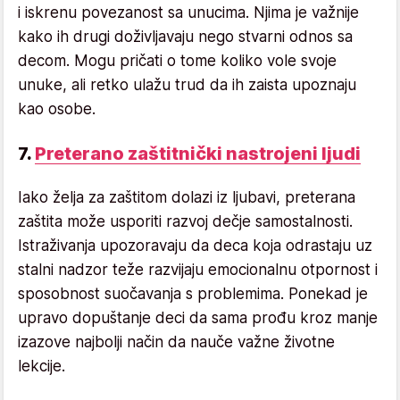
i iskrenu povezanost sa unucima. Njima je važnije
kako ih drugi doživljavaju nego stvarni odnos sa
decom. Mogu pričati o tome koliko vole svoje
unuke, ali retko ulažu trud da ih zaista upoznaju
kao osobe.
7.
Preterano zaštitnički nastrojeni ljudi
Iako želja za zaštitom dolazi iz ljubavi, preterana
zaštita može usporiti razvoj dečje samostalnosti.
Istraživanja upozoravaju da deca koja odrastaju uz
stalni nadzor teže razvijaju emocionalnu otpornost i
sposobnost suočavanja s problemima. Ponekad je
upravo dopuštanje deci da sama prođu kroz manje
izazove najbolji način da nauče važne životne
lekcije.