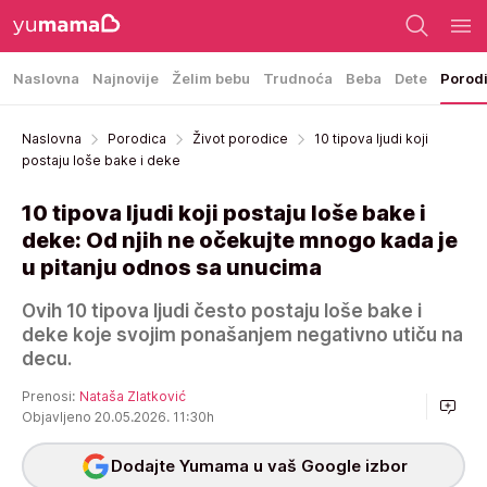
Naslovna
Najnovije
Želim bebu
Trudnoća
Beba
Dete
Porod
Naslovna
Porodica
Život porodice
10 tipova ljudi koji
postaju loše bake i deke
10 tipova ljudi koji postaju loše bake i
deke: Od njih ne očekujte mnogo kada je
u pitanju odnos sa unucima
Ovih 10 tipova ljudi često postaju loše bake i
deke koje svojim ponašanjem negativno utiču na
decu.
Prenosi:
Nataša Zlatković
Objavljeno 20.05.2026. 11:30h
Dodajte Yumama u vaš Google izbor