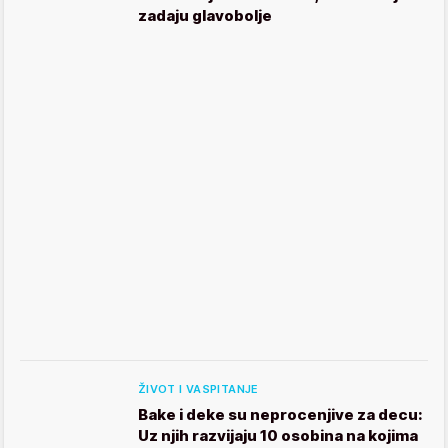
zadaju glavobolje
ŽIVOT I VASPITANJE
Bake i deke su neprocenjive za decu:
Uz njih razvijaju 10 osobina na kojima