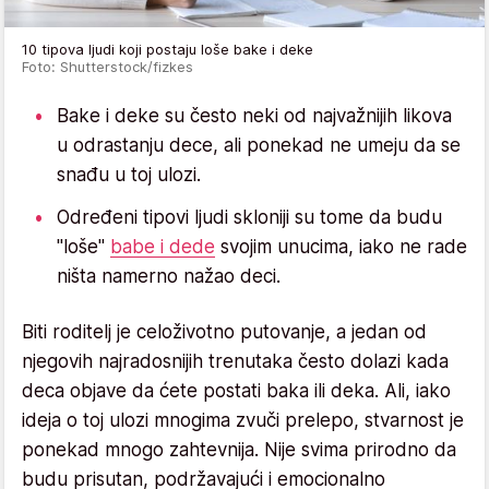
10 tipova ljudi koji postaju loše bake i deke
Foto: Shutterstock/fizkes
Bake i deke su često neki od najvažnijih likova
u odrastanju dece, ali ponekad ne umeju da se
snađu u toj ulozi.
Određeni tipovi ljudi skloniji su tome da budu
"loše"
babe i dede
svojim unucima, iako ne rade
ništa namerno nažao deci.
Biti roditelj je celoživotno putovanje, a jedan od
njegovih najradosnijih trenutaka često dolazi kada
deca objave da ćete postati baka ili deka. Ali, iako
ideja o toj ulozi mnogima zvuči prelepo, stvarnost je
ponekad mnogo zahtevnija. Nije svima prirodno da
budu prisutan, podržavajući i emocionalno