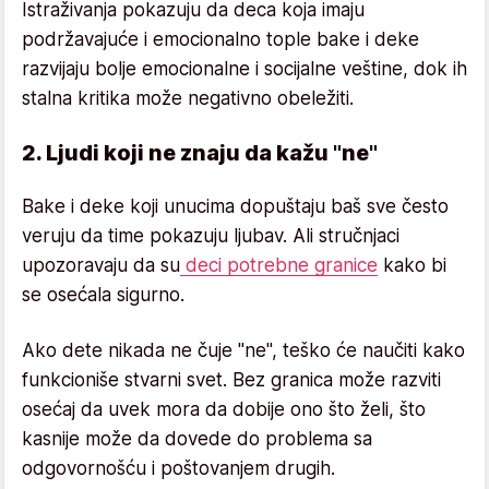
Istraživanja pokazuju da deca koja imaju
podržavajuće i emocionalno tople bake i deke
razvijaju bolje emocionalne i socijalne veštine, dok ih
stalna kritika može negativno obeležiti.
2. Ljudi koji ne znaju da kažu "ne"
Bake i deke koji unucima dopuštaju baš sve često
veruju da time pokazuju ljubav. Ali stručnjaci
upozoravaju da su
deci potrebne granice
kako bi
se osećala sigurno.
Ako dete nikada ne čuje "ne", teško će naučiti kako
funkcioniše stvarni svet. Bez granica može razviti
osećaj da uvek mora da dobije ono što želi, što
kasnije može da dovede do problema sa
odgovornošću i poštovanjem drugih.