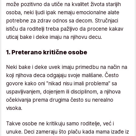
može pozitivno da utiče na kvalitet života starijih
osoba, neki ljudi ipak nemaju emocionalne alate
potrebne za zdrav odnos sa decom. Stručnjaci
ističu da roditelji treba pažljivo da procene kakav
uticaj bake i deke imaju na njihovu decu.
1. Preterano kritične osobe
Neki bake i deke uvek imaju primedbu na način na
koji njihova deca odgajaju svoje mališane. Često
govore kako oni "nikad nisu imali problema" sa
uspavljivanjem, dojenjem ili disciplinom, a njihova
očekivanja prema drugima često su nerealno
visoka.
Takve osobe ne kritikuju samo roditelje, već i
unuke. Deci zameraju što plaču kada mama izađe iz