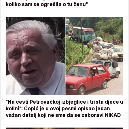
koliko sam se ogrešila o tu ženu"
"Na cesti Petrovačkoj izbjeglice i trista djece u
kolini": Ćopić je u ovoj pesmi opisao jedan
važan detalj koji ne sme da se zaboravi NIKAD