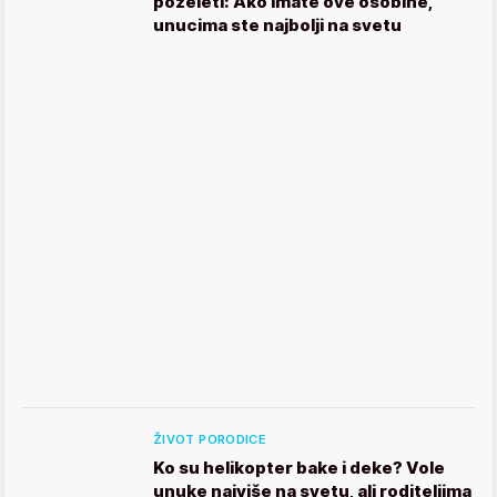
poželeti: Ako imate ove osobine,
unucima ste najbolji na svetu
ŽIVOT PORODICE
Ko su helikopter bake i deke? Vole
unuke najviše na svetu, ali roditeljima