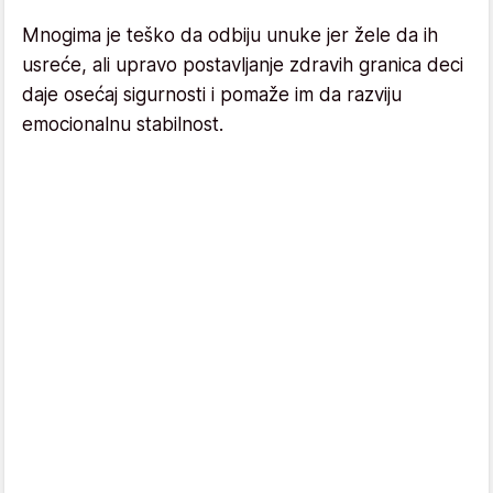
Mnogima je teško da odbiju unuke jer žele da ih
usreće, ali upravo postavljanje zdravih granica deci
daje osećaj sigurnosti i pomaže im da razviju
emocionalnu stabilnost.