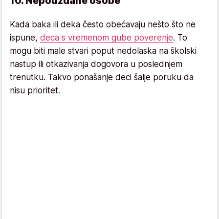
10. Nepouzdane osobe
Kada baka ili deka često obećavaju nešto što ne
ispune,
deca s vremenom gube poverenje
. To
mogu biti male stvari poput nedolaska na školski
nastup ili otkazivanja dogovora u poslednjem
trenutku. Takvo ponašanje deci šalje poruku da
nisu prioritet.