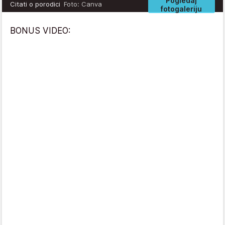
Pogledaj
Citati o porodici
Foto: Canva
fotogaleriju
BONUS VIDEO: