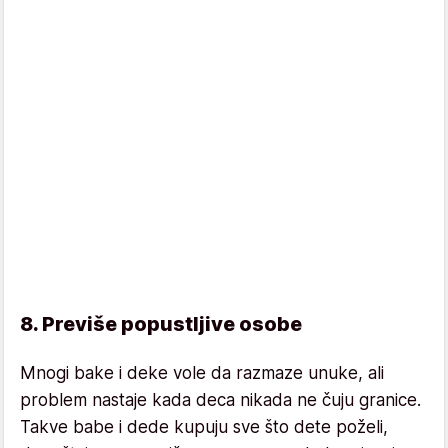
8. Previše popustljive osobe
Mnogi bake i deke vole da razmaze unuke, ali
problem nastaje kada deca nikada ne čuju granice.
Takve babe i dede kupuju sve što dete poželi,