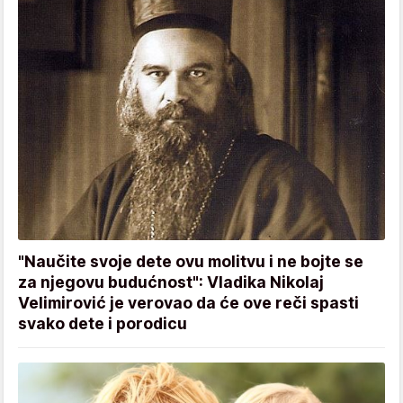
"Naučite svoje dete ovu molitvu i ne bojte se
za njegovu budućnost": Vladika Nikolaj
Velimirović je verovao da će ove reči spasti
svako dete i porodicu