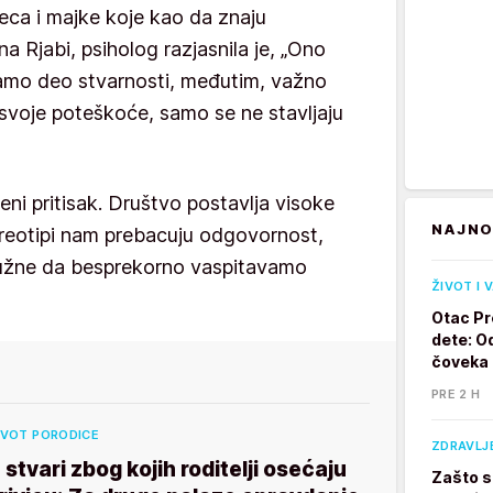
eca i majke koje kao da znaju
a Rjabi, psiholog razjasnila je, „Ono
samo deo stvarnosti, međutim, važno
svoje poteškoće, samo se ne stavljaju
eni pritisak. Društvo postavlja visoke
NAJNO
eotipi nam prebacuju odgovornost,
dužne da besprekorno vaspitavamo
ŽIVOT I 
Otac Pr
dete: Od
čoveka
PRE 2 H
IVOT PORODICE
ZDRAVLJ
 stvari zbog kojih roditelji osećaju
Zašto s