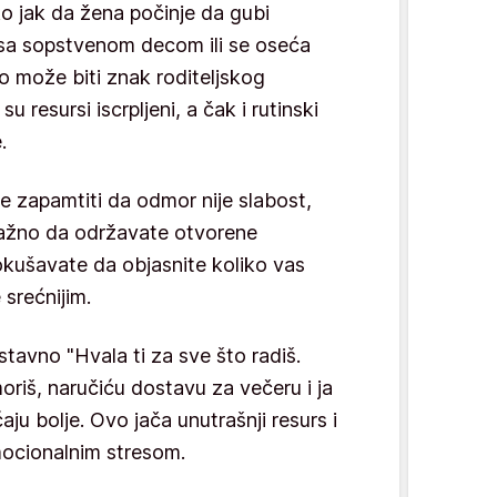
ko jak da žena počinje da gubi
 sa sopstvenom decom ili se oseća
 može biti znak roditeljskog
u resursi iscrpljeni, a čak i rutinski
.
e zapamtiti da odmor nije slabost,
ažno da održavate otvorene
okušavate da objasnite koliko vas
 srećnijim.
tavno "Hvala ti za sve što radiš.
riš, naručiću dostavu za večeru i ja
ju bolje. Ovo jača unutrašnji resurs i
ocionalnim stresom.