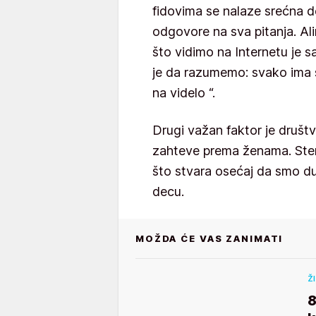
fidovima se nalaze srećna d
odgovore na sva pitanja. Alin
što vidimo na Internetu je 
je da razumemo: svako ima 
na videlo “.
Drugi važan faktor je društv
zahteve prema ženama. Ster
što stvara osećaj da smo 
decu.
MOŽDA ĆE VAS ZANIMATI
Ž
8