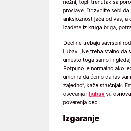
nežni, topli trenutak sa por
proslave. Dozvolite sebi da 
anksioznost jača od vas, a
izađete iz kruga briga, potr
Deci ne trebaju savršeni rodi
ljubav. „Ne treba stalno da 
umesto toga samo ih gledajte
Potpuno je normalno ako je
umorna da ćemo danas samo 
zajedno“, kaže stručnjak. E
osećanja i
ljubav
su osnova 
poverenja deci.
Izgaranje