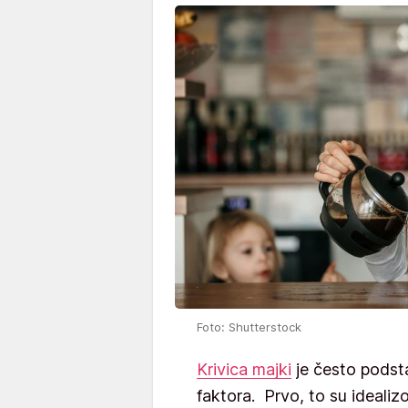
Foto: Shutterstock
Krivica majki
je često podst
faktora. Prvo, to su ideali