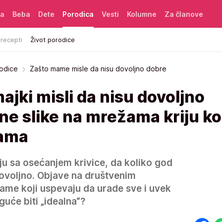
ća
Beba
Dete
Porodica
Vesti
Kolumne
Za članove
 recepti
Život porodice
rodice
Zašto mame misle da nisu dovoljno dobre
ajki misli da nisu dovoljno
e slike na mrežama kriju ko
mama
 sa osećanjem krivice, da koliko god
dovoljno. Objave na društvenim
me koji uspevaju da urade sve i uvek
oguće biti „idealna“?