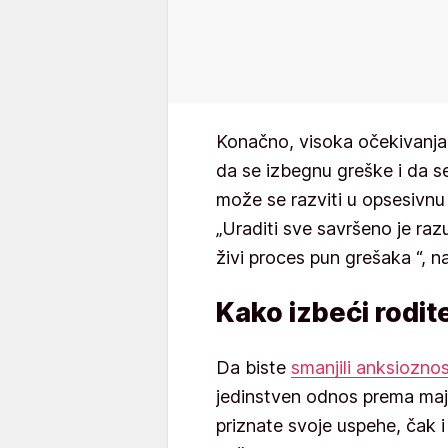
Konačno, visoka očekivanj
da se izbegnu greške i da se
može se razviti u opsesivnu
„Uraditi sve savršeno je razu
živi proces pun grešaka “, n
Kako izbeći rodit
Da biste
smanjili anksiozno
jedinstven odnos prema maj
priznate svoje uspehe, čak i