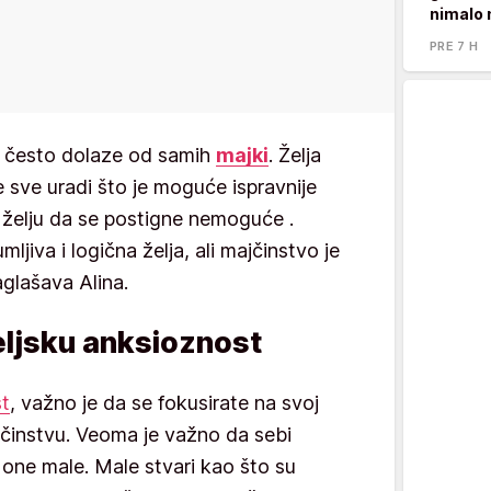
nimalo 
PRE 7 H
a često dolaze od samih
majki
. Želja
 sve uradi što je moguće ispravnije
 želju da se postigne nemoguće .
mljiva i logična želja, ali majčinstvo je
aglašava Alina.
eljsku anksioznost
st
, važno je da se fokusirate na svoj
činstvu. Veoma je važno da sebi
 one male. Male stvari kao što su