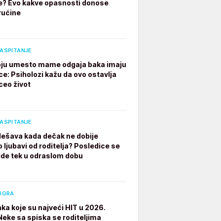
e? Evo kakve opasnosti donose
rućine
VASPITANJE
ju umesto mame odgaja baka imaju
ce: Psiholozi kažu da ovo ostavlja
ceo život
VASPITANJE
dešava kada dečak ne dobije
 ljubavi od roditelja? Posledice se
ide tek u odraslom dobu
 IGRA
aka koje su najveći HIT u 2026.
 Neke sa spiska se roditeljima