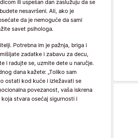
odicom ili uspešan dan zaslužuju da se
budete nesavršeni. Ali, ako je
 osećate da je nemoguće da sami
ažite savet psihologa.
telji. Potrebna im je pažnja, briga i
smišljate zadatke i zabavu za decu,
 i radujte se, uzmite dete u naručje.
dnog dana kažete: „Toliko sam
ostati kod kuće i izležavati se
mocionalna povezanost, vaša iskrena
koja stvara osećaj sigurnosti i