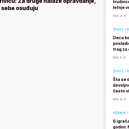
rivicu: Za druge nalaze opravdanje,
trudnic
 sebe osuđuju
letnje v
PRE 4 H
ŽIVOT I 
Deca ko
posledi
trag za 
PRE 5 H
ŽIVOT I 
Šta se 
dovoljno
često v
PRE 6 H
UČENJE I
6 igrač
godini: