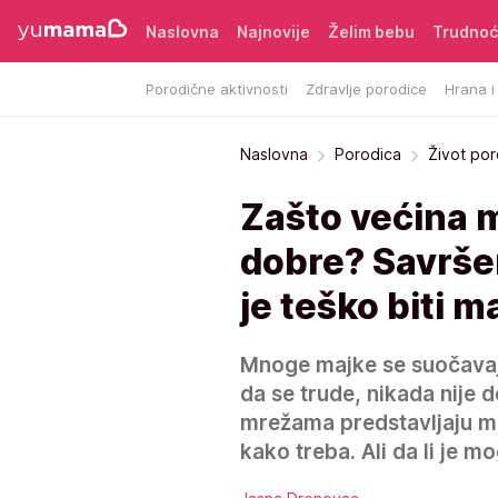
Naslovna
Najnovije
Želim bebu
Trudno
Porodične aktivnosti
Zdravlje porodice
Hrana i
Naslovna
Porodica
Život po
Zašto većina m
dobre? Savršen
je teško biti 
Mnoge majke se suočavaju
da se trude, nikada nije 
mrežama predstavljaju ma
kako treba. Ali da li je m