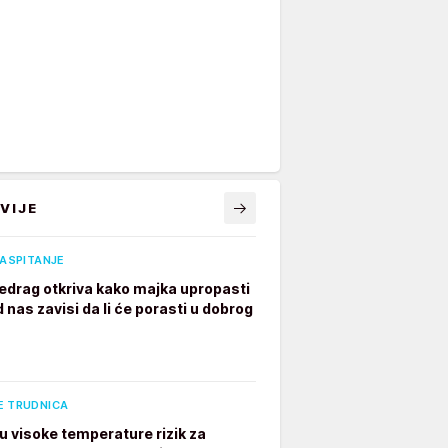
VIJE
VASPITANJE
edrag otkriva kako majka upropasti
 nas zavisi da li će porasti u dobrog
E TRUDNICA
u visoke temperature rizik za