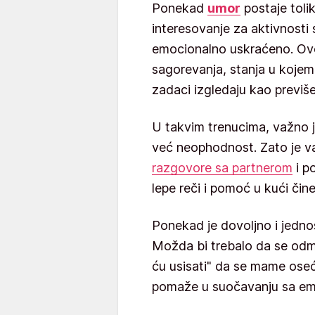
Ponekad
umor
postaje toli
interesovanje za aktivnosti
emocionalno uskraćeno. Ovo
sagorevanja, stanja u kojem s
zadaci izgledaju kao previše
U takvim trenucima, važno j
već neophodnost. Zato je v
razgovore sa partnerom
i p
lepe reči i pomoć u kući čine
Ponekad je dovoljno i jednos
Možda bi trebalo da se odmo
ću usisati" da se mame oseća
pomaže u suočavanju sa em