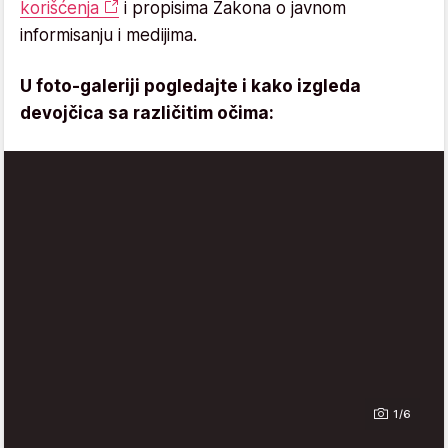
korišćenja
i propisima Zakona o javnom
informisanju i medijima.
U foto-galeriji pogledajte i kako izgleda
devojčica sa različitim očima:
1/6