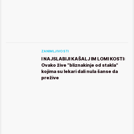
ZANIMLJIVOSTI
I NAJSLABIJI KAŠALJ IM LOMI KOSTI:
Ovako žive "bliznakinje od stakla"
kojima su lekari dali nula šanse da
prežive