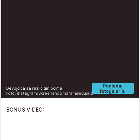
Pogledaj
Devojčica sa različitim očima
fotogaleriju
Foto: Instagram/Screenshot/mafamilledusud
BONUS VIDEO: