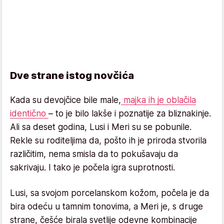
Dve strane istog novčića
Kada su devojčice bile male,
majka ih je oblačila
identično
– to je bilo lakše i poznatije za bliznakinje.
Ali sa deset godina, Lusi i Meri su se pobunile.
Rekle su roditeljima da, pošto ih je priroda stvorila
različitim, nema smisla da to pokušavaju da
sakrivaju. I tako je počela igra suprotnosti.
Lusi, sa svojom porcelanskom kožom, počela je da
bira odeću u tamnim tonovima, a Meri je, s druge
strane, češće birala svetlije odevne kombinacije