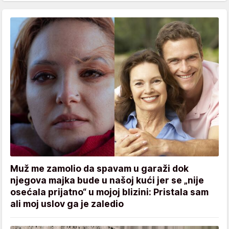
Muž me zamolio da spavam u garaži dok
njegova majka bude u našoj kući jer se „nije
osećala prijatno“ u mojoj blizini: Pristala sam
ali moj uslov ga je zaledio