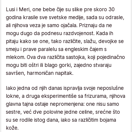
Lusi i Meri, one bebe čije su slike pre skoro 30
godina krasile sve svetske medije, sada su odrasle,
ali njihova veza je samo ojačala. Priznaju da ne
mogu dugo da podnesu razdvojenost. Kada ih
pitaju kako se one, tako različite, slažu, devojke se
smeju i prave paralelu sa engleskim čajem s
mlekom. Ova dva različita sastojka, koji pojedinačno
mogu biti oštri ili blago gorki, zajedno stvaraju
savršen, harmoničan napitak.
Iako jedna od njih danas ispravlja svoje neposlušne
lokne, a druga eksperimentiše sa frizurama, njihova
glavna tajna ostaje nepromenjena: one nisu samo
sestre, već dve polovine jedne celine, srećne što
su se rodile istog dana, iako sa različitim bojama
kože.