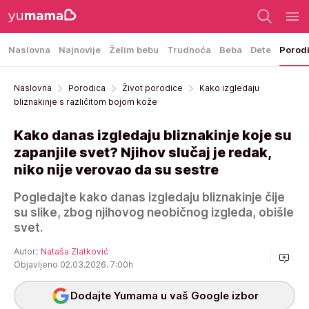
Naslovna
Najnovije
Želim bebu
Trudnoća
Beba
Dete
Porod
Naslovna
Porodica
Život porodice
Kako izgledaju
bliznakinje s različitom bojom kože
Kako danas izgledaju bliznakinje koje su
zapanjile svet? Njihov slučaj je redak,
niko nije verovao da su sestre
Pogledajte kako danas izgledaju bliznakinje čije
su slike, zbog njihovog neobičnog izgleda, obišle
svet.
Autor:
Nataša Zlatković
Objavljeno 02.03.2026. 7:00h
Dodajte Yumama u vaš Google izbor