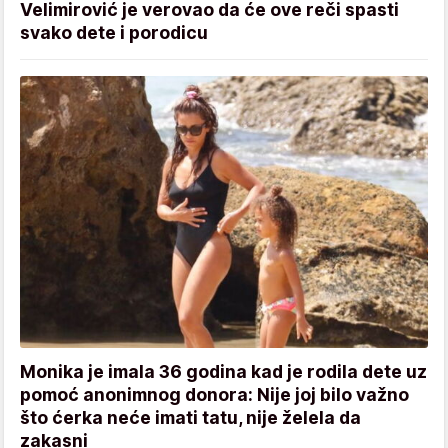
Velimirović je verovao da će ove reči spasti
svako dete i porodicu
Monika je imala 36 godina kad je rodila dete uz
pomoć anonimnog donora: Nije joj bilo važno
što ćerka neće imati tatu, nije želela da
zakasni