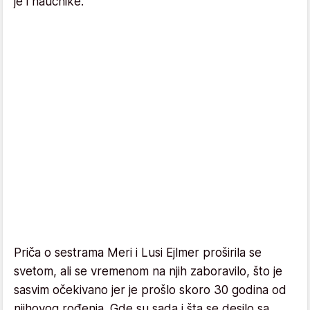
je i naučnike.
Priča o sestrama Meri i Lusi Ejlmer proširila se
svetom, ali se vremenom na njih zaboravilo, što je
sasvim očekivano jer je prošlo skoro 30 godina od
njihovog rođenja. Gde su sada i šta se desilo sa