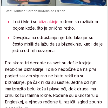
Foto: Youtube/Screenshot/Inside Edition
Lusi i Meri su
bliznakinje
rođene sa različitom
bojom kože, što je prilično retko.
Devojčicama odrastanje nije bilo lako jer su
često mislili da lažu da su bliznakinje, kao i da je
jedna od njih usvojena.
Pre skoro tri decenije na svet su došle krajnje
neobične bliznakinje. Toliko neobične da na prvi
pogled sasvim sigurno ne biste rekli da su
bliznakinje, pa čak ni da su sestre. Jedna od njih
ima izrazito belu kožu i plave oči, dok druga ima
crnu kožu i tamne lokne. Rođene su u Glosteru u
Engleskoj, a njihovo rođenje tj. različit izgled zbunio