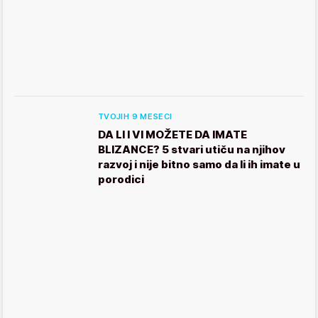
TVOJIH 9 MESECI
DA LI I VI MOŽETE DA IMATE
BLIZANCE? 5 stvari utiču na njihov
razvoj i nije bitno samo da li ih imate u
porodici