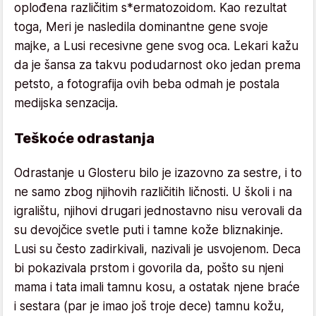
oplođena različitim s*ermatozoidom. Kao rezultat
toga, Meri je nasledila dominantne gene svoje
majke, a Lusi recesivne gene svog oca. Lekari kažu
da je šansa za takvu podudarnost oko jedan prema
petsto, a fotografija ovih beba odmah je postala
medijska senzacija.
Teškoće odrastanja
Odrastanje u Glosteru bilo je izazovno za sestre, i to
ne samo zbog njihovih različitih ličnosti. U školi i na
igralištu, njihovi drugari jednostavno nisu verovali da
su devojčice svetle puti i tamne kože bliznakinje.
Lusi su često zadirkivali, nazivali je usvojenom. Deca
bi pokazivala prstom i govorila da, pošto su njeni
mama i tata imali tamnu kosu, a ostatak njene braće
i sestara (par je imao još troje dece) tamnu kožu,