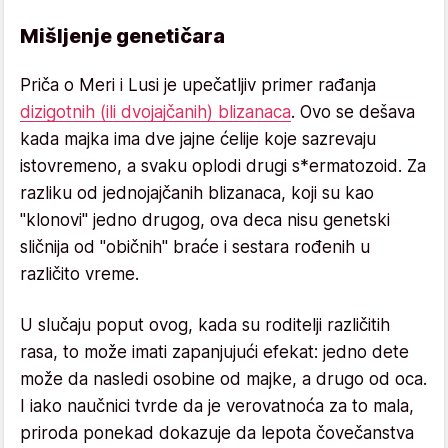
Mišljenje genetičara
Priča o Meri i Lusi je upečatljiv primer rađanja
dizigotnih (ili dvojajčanih) blizanaca
. Ovo se dešava
kada majka ima dve jajne ćelije koje sazrevaju
istovremeno, a svaku oplodi drugi s*ermatozoid. Za
razliku od jednojajčanih blizanaca, koji su kao
"klonovi" jedno drugog, ova deca nisu genetski
sličnija od "običnih" braće i sestara rođenih u
različito vreme.
U slučaju poput ovog, kada su roditelji različitih
rasa, to može imati zapanjujući efekat: jedno dete
može da nasledi osobine od majke, a drugo od oca.
I iako naučnici tvrde da je verovatnoća za to mala,
priroda ponekad dokazuje da lepota čovečanstva