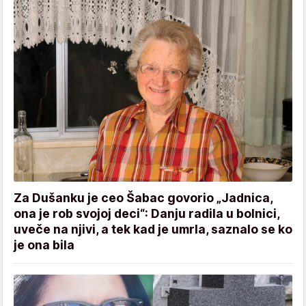
Za Dušanku je ceo Šabac govorio „Jadnica,
ona je rob svojoj deci“: Danju radila u bolnici,
uveče na njivi, a tek kad je umrla, saznalo se ko
je ona bila