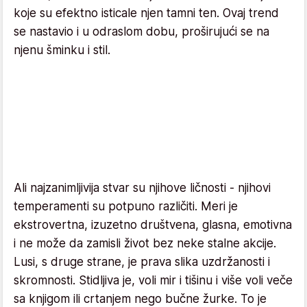
koje su efektno isticale njen tamni ten. Ovaj trend
se nastavio i u odraslom dobu, proširujući se na
njenu šminku i stil.
Ali najzanimljivija stvar su njihove ličnosti - njihovi
temperamenti su potpuno različiti. Meri je
ekstrovertna, izuzetno društvena, glasna, emotivna
i ne može da zamisli život bez neke stalne akcije.
Lusi, s druge strane, je prava slika uzdržanosti i
skromnosti. Stidljiva je, voli mir i tišinu i više voli veče
sa knjigom ili crtanjem nego bučne žurke. To je