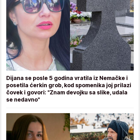
Dijana se posle 5 godina vratila iz Nemačke i
posetila ćerkin grob, kod spomenika joj prilazi
čovek i govori: "Znam devojku sa slike, udala
se nedavno"