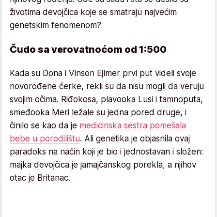
životima devojčica koje se smatraju najvećim
genetskim fenomenom?
Čudo sa verovatnoćom od 1:500
Kada su Dona i Vinson Ejlmer prvi put videli svoje
novorođene ćerke, rekli su da nisu mogli da veruju
svojim očima. Riđokosa, plavooka Lusi i tamnoputa,
smeđooka Meri ležale su jedna pored druge, i
činilo se kao da je
medicinska sestra pomešala
bebe u porodilištu
. Ali genetika je objasnila ovaj
paradoks na način koji je bio i jednostavan i složen:
majka devojčica je jamajčanskog porekla, a njihov
otac je Britanac.