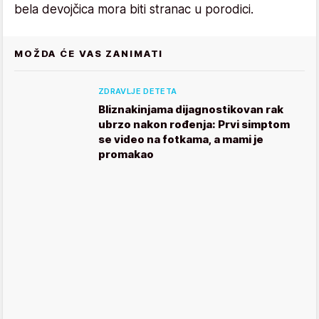
bela devojčica mora biti stranac u porodici.
MOŽDA ĆE VAS ZANIMATI
ZDRAVLJE DETETA
Bliznakinjama dijagnostikovan rak
ubrzo nakon rođenja: Prvi simptom
se video na fotkama, a mami je
promakao