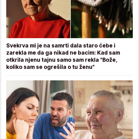
Svekrva mi je na samrti dala staro ćebe i
zarekla me da ga nikad ne bacim: Kad sam
otkrila njenu tajnu samo sam rekla "Bože,
koliko sam se ogrešila o tu ženu"