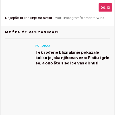
00:13
Najlepše bliznakinje na svetu
Izvor: Instagram/clementstwins
MOŽDA ĆE VAS ZANIMATI
POROĐAJ
Tek rođene bliznakinje pokazale
koliko je jaka njihova veza: Plaču i grle
se, a ono što sledi će vas dirnuti