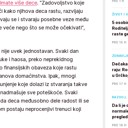
PRE 1 H
imate više dece
. "Zadovoljstvo koje
ći kako njihova deca rastu, razvijaju
ŽIVOT I 
aju se i stvaraju posebne veze među
5 osobi
e veće nego što se može očekivati",
Roditelj
raste g
PRE 15 H
ci nije uvek jednostavan. Svaki dan
ZDRAVLJ
uke i haosa, preko neprekidnog
Dečaka 
do finansijskih obaveza koje rastu
raju: Ro
u Grčkoj
lanova domaćinstva. Ipak, mnogi
spunjenje koje dolazi iz stvaranja takve
PRE 17 H
 nadmašuje sve poteškoće. Svaki
RAZVOJ, 
kada deca međusobno dele radost ili se
Da li j
 postaju neprocenjivi trenuci koji
normale
pregle
PRE 18 H