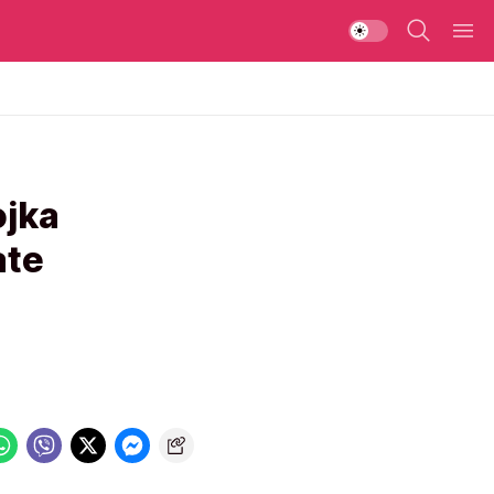
ojka
ate