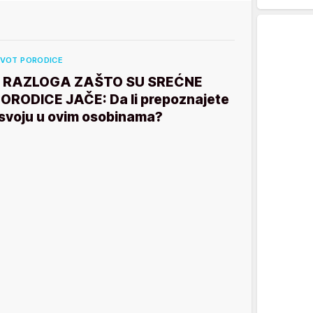
IVOT PORODICE
5 RAZLOGA ZAŠTO SU SREĆNE
ORODICE JAČE: Da li prepoznajete
 svoju u ovim osobinama?