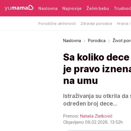
Naslovna
Najnovije
Želim bebu
Trudno
Porodične aktivnosti
Zdravlje porodice
Hrana i
Naslovna
Porodica
Život po
Sa koliko dece
je pravo iznen
na umu
Istraživanja su otkrila da 
određen broj dece...
Prenosi:
Nataša Zlatković
Objavljeno 09.02.2026. 13:52h