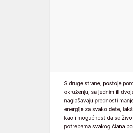
S druge strane, postoje poro
okruženju, sa jednim ili dv
naglašavaju prednosti manje
energije za svako dete, lakše
kao i mogućnost da se životn
potrebama svakog člana porod