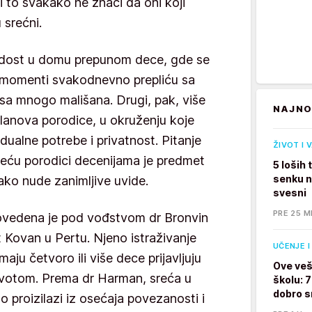
li to svakako ne znači da oni koji
u srećni.
adost u domu prepunom dece, gde se
i momenti svakodnevno prepliću sa
 sa mnogo mališana. Drugi, pak, više
NAJNO
 članova porodice, u okruženju koje
idualne potrebe i privatnost. Pitanje
ŽIVOT I 
reću porodici decenijama je predmet
5 loših
senku na
lako nude zanimljive uvide.
svesni
PRE 25 M
rovedena je pod vođstvom dr Bronvin
 Kovan u Pertu. Njeno istraživanje
UČENJE I
imaju četvoro ili više dece prijavljuju
Ove veš
životom. Prema dr Harman, sreća u
školu: 
dobro s
 proizilazi iz osećaja povezanosti i