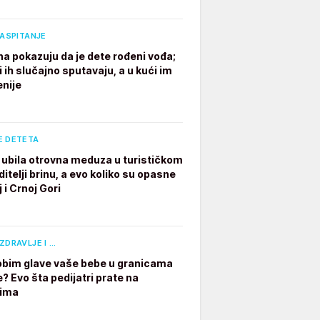
VASPITANJE
na pokazuju da je dete rođeni vođa;
i ih slučajno sputavaju, a u kući im
enije
E DETETA
ubila otrovna meduza u turističkom
ditelji brinu, a evo koliko su opasne
 i Crnoj Gori
ZDRAVLJE I …
e obim glave vaše bebe u granicama
? Evo šta pedijatri prate na
dima