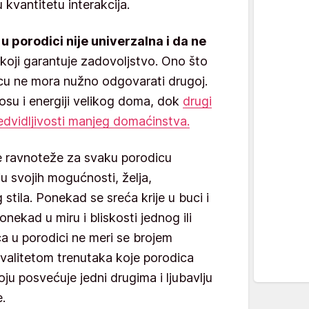
kvantitetu interakcija.
u porodici nije univerzalna i da ne
koji garantuje zadovoljstvo. Ono što
icu ne mora nužno odgovarati drugoj.
aosu i energiji velikog doma, dok
drugi
predvidljivosti manjeg domaćinstva.
ve ravnoteže za svaku porodicu
u svojih mogućnosti, želja,
stila. Ponekad se sreća krije u buci i
ponekad u miru i bliskosti jednog ili
ća u porodici ne meri se brojem
valitetom trenutaka koje porodica
ju posvećuje jedni drugima i ljubavlju
.