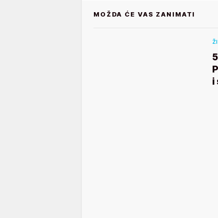
MOŽDA ĆE VAS ZANIMATI
Ž
P
i