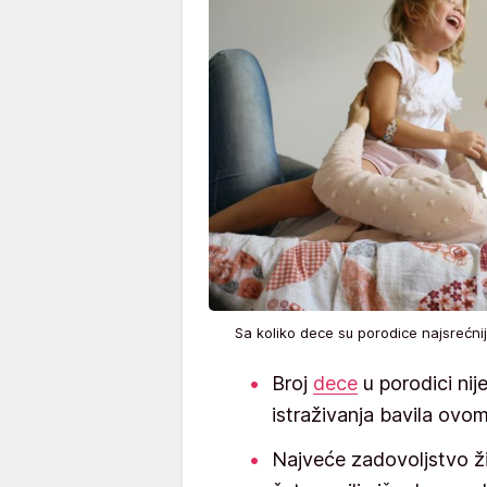
Sa koliko dece su porodice najsrećn
Broj
dece
u porodici nije
istraživanja bavila ov
Najveće zadovoljstvo živo