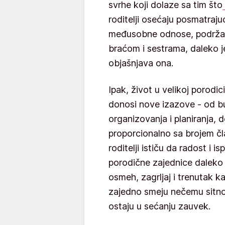
svrhe koji dolaze sa tim što
roditelji osećaju posmatraju
međusobne odnose, podržav
braćom i sestrama, daleko j
objašnjava ona.
Ipak, život u velikoj porodi
donosi nove izazove - od b
organizovanja i planiranja, 
proporcionalno sa brojem č
roditelji ističu da radost i i
porodične zajednice daleko
osmeh, zagrljaj i trenutak 
zajedno smeju nečemu sitnom
ostaju u sećanju zauvek.