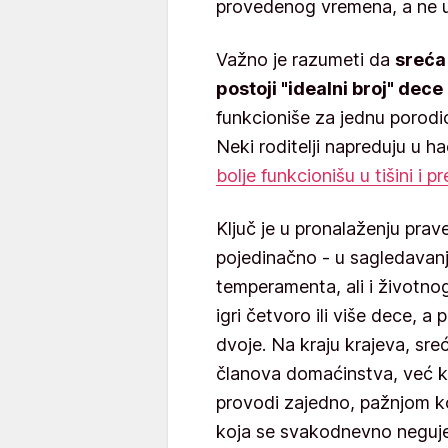
provedenog vremena, a ne u 
Važno je razumeti da
sreća 
postoji "idealni broj" dece
funkcioniše za jednu porod
Neki roditelji napreduju u h
bolje funkcionišu u tišini i 
Ključ je u pronalaženju pra
pojedinačno - u sagledavanj
temperamenta, ali i životnog 
igri četvoro ili više dece, a 
dvoje. Na kraju krajeva, sre
članova domaćinstva, već k
provodi zajedno, pažnjom ko
koja se svakodnevno neguje