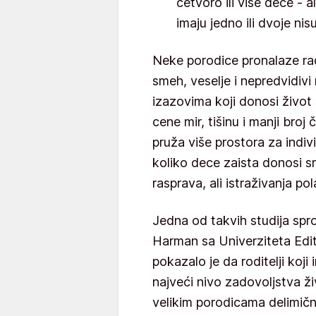
četvoro ili više dece - a
imaju jedno ili dvoje nis
Neke porodice pronalaze r
smeh, veselje i nepredvidiv
izazovima koji donosi život
cene mir, tišinu i manji broj
pruža više prostora za indiv
koliko dece zaista donosi s
rasprava, ali istraživanja po
Jedna od takvih studija sp
Harman sa Univerziteta Edit
pokazalo je da roditelji koji 
najveći nivo zadovoljstva 
velikim porodicama delimično