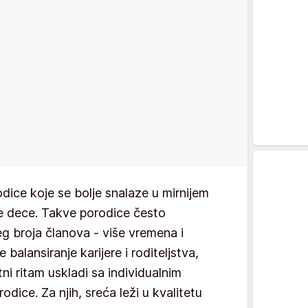
dice koje se bolje snalaze u mirnijem
oje dece. Takve porodice često
g broja članova - više vremena i
 balansiranje karijere i roditeljstva,
i ritam uskladi sa individualnim
ice. Za njih, sreća leži u kvalitetu