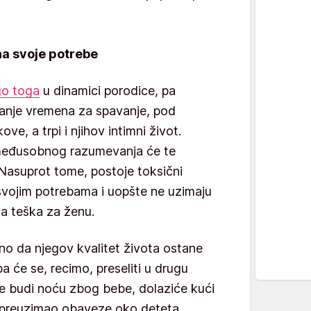
 na svoje potrebe
go toga
u dinamici porodice, pa
manje vremena za spavanje, pod
ve, a trpi i njihov intimni život.
međusobnog razumevanja će te
Nasuprot tome, postoje toksični
svojim potrebama i uopšte ne uzimaju
ija teška za ženu.
o da njegov kvalitet života ostane
pa će se, recimo, preseliti u drugu
e budi noću zbog bebe, dolaziće kući
i preuzimao obaveze oko deteta...