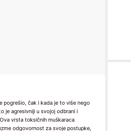
e pogrešio, čak i kada je to više nego
o je agresivniji u svojoj odbrani i
. Ova vrsta toksičnih muškaraca
uzme odgovornost za svoje postupke,