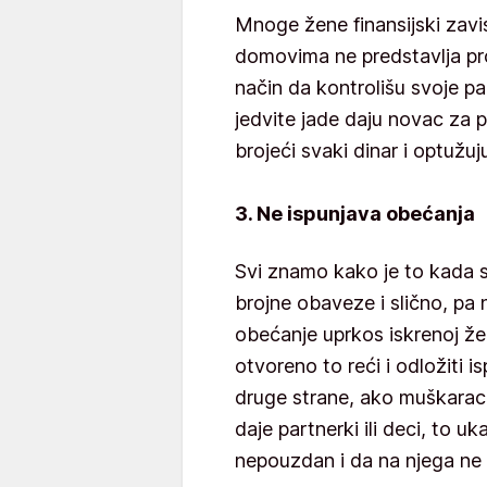
Mnoge žene finansijski zavi
domovima ne predstavlja pro
način da kontrolišu svoje pa
jedvite jade daju novac za 
brojeći svaki dinar i optužu
3. Ne ispunjava obećanja
Svi znamo kako je to kada 
brojne obaveze i slično, p
obećanje uprkos iskrenoj želj
otvoreno to reći i odložiti i
druge strane, ako muškarac
daje partnerki ili deci, to u
nepouzdan i da na njega ne 