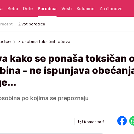
ća
Beba
Dete
Porodica
Vesti
Kolumne
Za članove
 recepti
Život porodice
rodice
7 osobina toksičnih očeva
va kako se ponaša toksičan o
bina - ne ispunjava obećanj
e...
7 osobina po kojima se prepoznaju
Komentariši