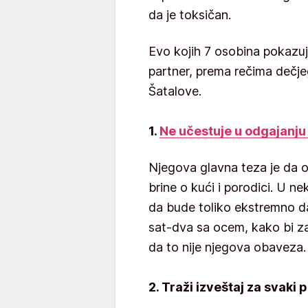
da je toksičan.
Evo kojih 7 osobina pokazuj
partner, prema rečima dečje
Šatalove.
1.
Ne učestuje u odgajanju
Njegova glavna teza je da on
brine o kući i porodici. U 
da bude toliko ekstremno d
sat-dva sa ocem, kako bi za
da to nije njegova obaveza.
2. Traži izveštaj za svaki 