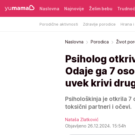
Naslovna
Najnovije
Želim bebu
Trudno
Porodične aktivnosti
Zdravlje porodice
Hrana i
Naslovna
Porodica
Život po
Psiholog otkri
Odaje ga 7 oso
uvek krivi drug
Psihološkinja je otkrila 
toksični partneri i očevi.
Nataša Zlatković
Objavljeno 26.12.2024. 15:54h