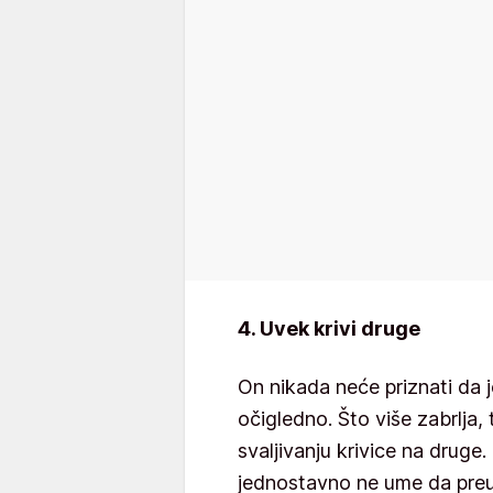
4. Uvek krivi druge
On nikada neće priznati da j
očigledno. Što više zabrlja, t
svaljivanju krivice na druge
jednostavno ne ume da pre