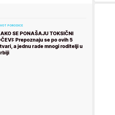
IVOT PORODICE
AKO SE PONAŠAJU TOKSIČNI
ČEVI: Prepoznaju se po ovih 5
tvari, a jednu rade mnogi roditelji u
rbiji