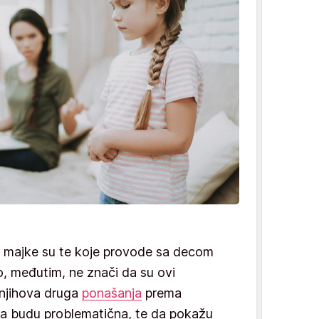
, majke su te koje provode sa decom
, međutim, ne znači da su ovi
 njihova druga
ponašanja
prema
da budu problematična, te da pokažu