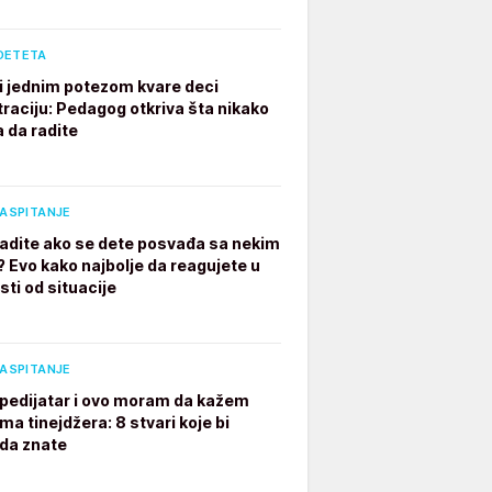
DETETA
ji jednim potezom kvare deci
raciju: Pedagog otkriva šta nikako
a da radite
VASPITANJE
radite ako se dete posvađa sa nekim
? Evo kako najbolje da reagujete u
sti od situacije
VASPITANJE
pedijatar i ovo moram da kažem
ima tinejdžera: 8 stvari koje bi
 da znate