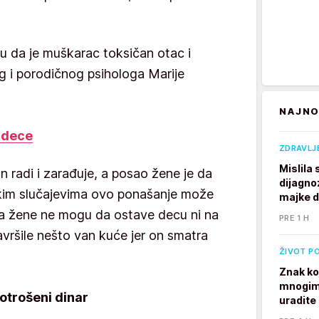
u da je muškarac toksičan otac i
g i porodičnog psihologa Marije
NAJNO
 dece
ZDRAVLJ
Mislila
 radi i zarađuje, a posao žene je da
dijagno
nekim slučajevima ovo ponašanje može
majke 
a žene ne mogu da ostave decu ni na
PRE 1 H
vršile nešto van kuće jer on smatra
ŽIVOT P
Znak ko
mnogim 
potrošeni dinar
uradite