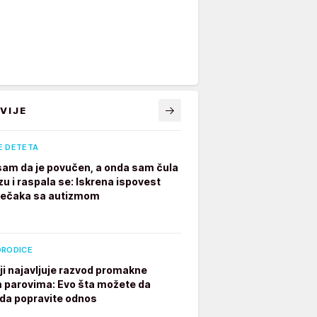
VIJE
E DETETA
 sam da je povučen, a onda sam čula
zu i raspala se: Iskrena ispovest
dečaka sa autizmom
ORODICE
ji najavljuje razvod promakne
parovima: Evo šta možete da
 da popravite odnos