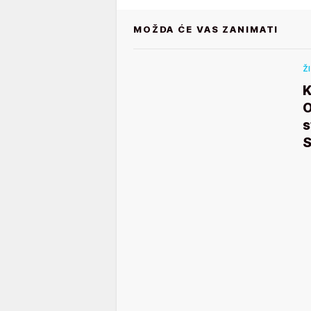
MOŽDA ĆE VAS ZANIMATI
Ž
K
O
s
S