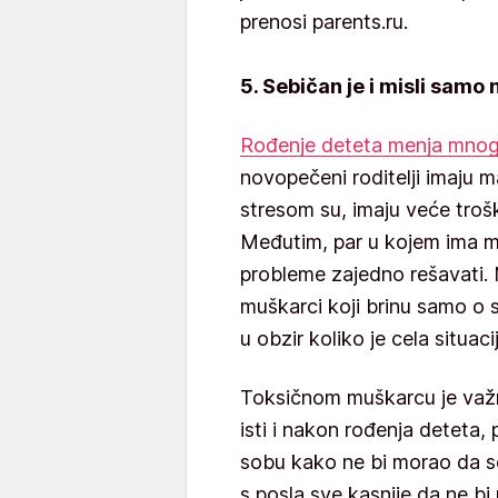
prenosi parents.ru.
5. Sebičan je i misli samo
Rođenje deteta menja mno
novopečeni roditelji imaju 
stresom su, imaju veće troško
Međutim, par u kojem ima 
probleme zajedno rešavati. 
muškarci koji brinu samo o 
u obzir koliko je cela situac
Toksičnom muškarcu je važn
isti i nakon rođenja deteta, 
sobu kako ne bi morao da s
s posla sve kasnije da ne b