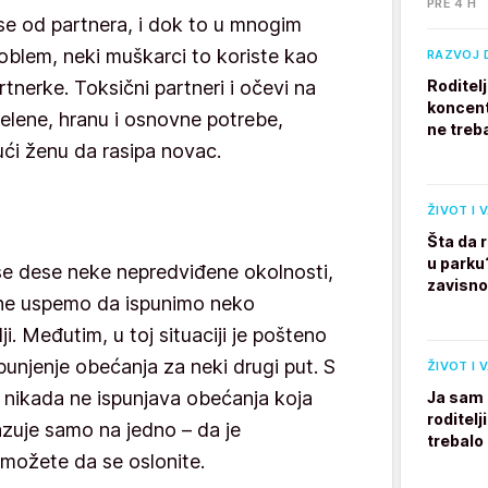
PRE 4 H
se od partnera, i dok to u mnogim
blem, neki muškarci to koriste kao
RAZVOJ 
rtnerke. Toksični partneri i očevi na
Roditel
koncent
pelene, hranu i osnovne potrebe,
ne treb
jući ženu da rasipa novac.
ŽIVOT I 
Šta da 
u parku
se dese neke nepredviđene okolnosti,
zavisno
a ne uspemo da ispunimo neko
i. Međutim, u toj situaciji je pošteno
spunjenje obećanja za neki drugi put. S
ŽIVOT I 
 nikada ne ispunjava obećanja koja
Ja sam 
roditelj
kazuje samo na jedno – da je
trebalo
možete da se oslonite.