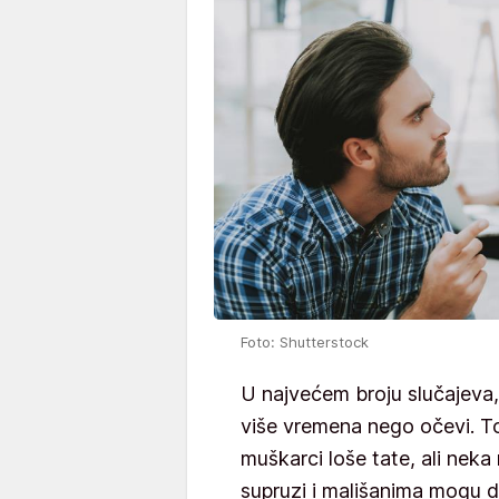
Foto: Shutterstock
U najvećem broju slučajeva
više vremena nego očevi. To
muškarci loše tate, ali neka
supruzi i mališanima mogu 