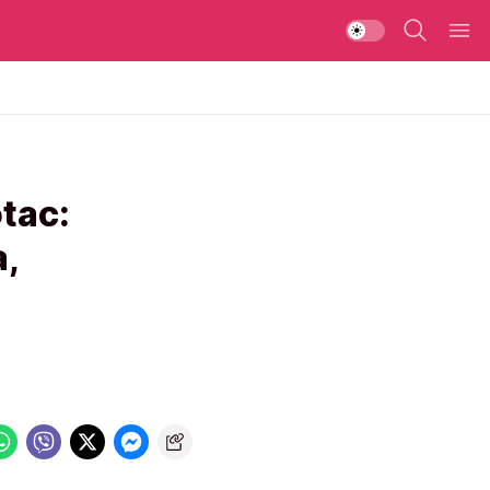
tac:
a,