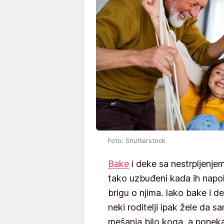
Foto: Shutterstock
Bake
i deke sa nestrpljenje
tako uzbuđeni kada ih napok
brigu o njima. Iako bake i d
neki roditelji ipak žele da 
mešanja bilo koga, a ponek