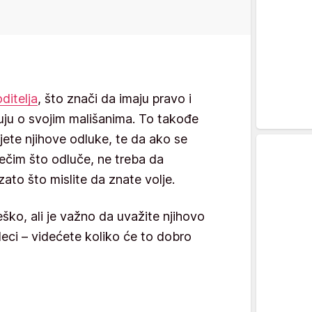
oditelja
, što znači da imaju pravo i
ju o svojim mališanima. To takođe
jete njihove odluke, te da ako se
nečim što odluče, ne treba da
ato što mislite da znate volje.
ško, ali je važno da uvažite njihovo
deci – videćete koliko će to dobro