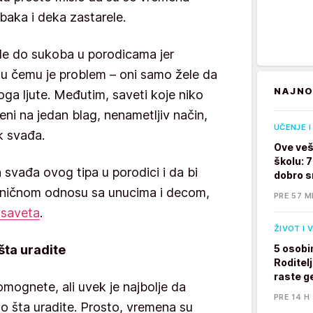
baka i deka zastarele.
de do sukoba u porodicama jer
 u čemu je problem – oni samo žele da
NAJNO
a ljute. Međutim, saveti koje niko
šteni na jedan blag, nenametljiv način,
UČENJE I
k svađa.
Ove veš
školu: 
h svađa ovog tipa u porodici i da bi
dobro s
oničnom odnosu sa unucima i decom,
PRE 57 M
 saveta
.
ŽIVOT I 
 šta uradite
5 osobi
Roditelj
raste g
omognete, ali uvek je najbolje da
PRE 14 H
lo šta uradite. Prosto, vremena su