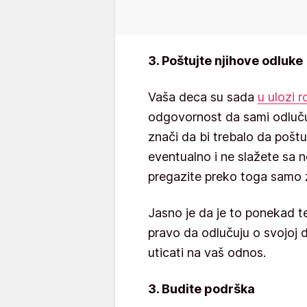
3. Poštujte njihove odluke
Vaša deca su sada
u ulozi r
odgovornost da sami odluču
znači da bi trebalo da poštu
eventualno i ne slažete sa 
pregazite preko toga samo z
Jasno je da je to ponekad te
pravo da odlučuju o svojoj 
uticati na vaš odnos.
3. Budite podrška