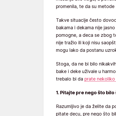
promenila, te da su metode 
Takve situacije često dovo
bakama i dekama nije jasno
pomogne, a deca se zbog tog
nije tražio ili koji nisu saop
mogu lako da postanu uzro
Stoga, da ne bi bilo nikakvi
bake i deke uživale u harm
trebalo bi da
prate nekoliko
1. Pitajte pre nego što bilo
Razumljivo je da želite da p
pitate decu, pre nego što bi