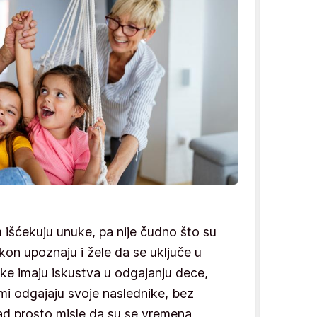
m išćekuju unuke, pa nije čudno što su
on upoznaju i žele da se uključe u
eke imaju iskustva u odgajanju dece,
sami odgajaju svoje naslednike, bez
ad prosto misle da su se vremena