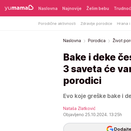
Naslovna
Najnovije
Želim bebu
Trudno
Porodične aktivnosti
Zdravlje porodice
Hrana i
Naslovna
Porodica
Život po
Bake i deke če
3 saveta će v
porodici
Evo koje greške bake i de
Nataša Zlatković
Objavljeno 25.10.2024. 13:25h
Dodajte