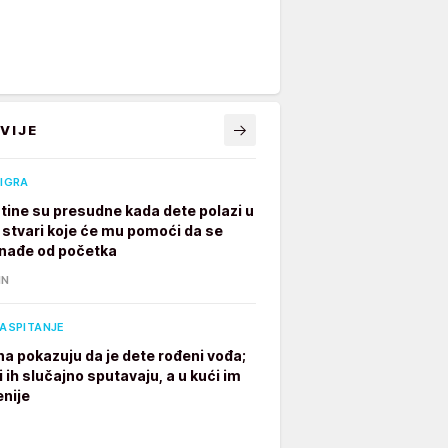
VIJE
 IGRA
tine su presudne kada dete polazi u
7 stvari koje će mu pomoći da se
nađe od početka
IN
VASPITANJE
na pokazuju da je dete rođeni vođa;
i ih slučajno sputavaju, a u kući im
enije