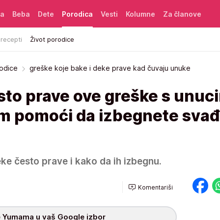
ća
Beba
Dete
Porodica
Vesti
Kolumne
Za članove
 recepti
Život porodice
rodice
greške koje bake i deke prave kad čuvaju unuke
sto prave ove greške s unuc
am pomoći da izbegnete svađ
ke često prave i kako da ih izbegnu.
Komentariši
 Yumama u vaš Google izbor