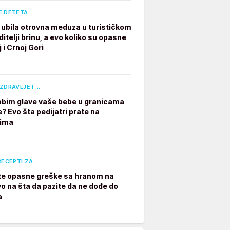
E DETETA
ubila otrovna meduza u turističkom
ditelji brinu, a evo koliko su opasne
 i Crnoj Gori
ZDRAVLJE I …
e obim glave vaše bebe u granicama
? Evo šta pedijatri prate na
dima
RECEPTI ZA …
te opasne greške sa hranom na
vo na šta da pazite da ne dođe do
a