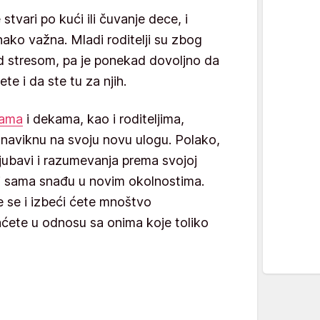
tvari po kući ili čuvanje dece, i
ako važna. Mladi roditelji su zbog
 stresom, pa je ponekad dovoljno da
e i da ste tu za njih.
ama
i dekama, kao i roditeljima,
naviknu na svoju novu ulogu. Polako,
ljubavi i razumevanja prema svojoj
 i sama snađu u novim okolnostima.
 se i izbeći ćete mnoštvo
ćete u odnosu sa onima koje toliko