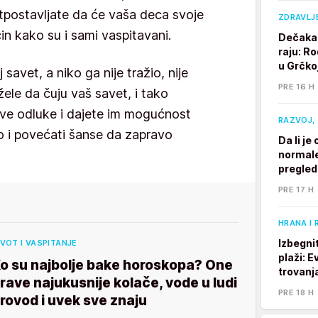
etpostavljate da će vaša deca svoje
ZDRAVLJ
čin kako su i sami vaspitavani.
Dečaka 
raju: Ro
u Grčkoj
savet, a niko ga nije tražio, nije
PRE 16 H
žele da čuju vaš savet, i tako
ove odluke i dajete im mogućnost
RAZVOJ, 
o i povećati šanse da zapravo
Da li j
normale
pregle
PRE 17 H
HRANA I 
Izbegni
IVOT I VASPITANJE
plaži: E
o su najbolje bake horoskopa? One
trovanj
rave najukusnije kolače, vode u ludi
PRE 18 H
rovod i uvek sve znaju