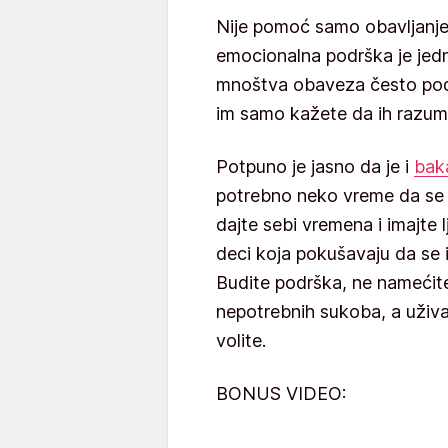
Nije pomoć samo obavljanje s
emocionalna podrška je jedn
mnoštva obaveza često pod
im samo kažete da ih razumet
Potpuno je jasno da je i
bak
potrebno neko vreme da se 
dajte sebi vremena i imajte 
deci koja pokušavaju da se
Budite podrška, ne namećite
nepotrebnih sukoba, a uživa
volite.
BONUS VIDEO: