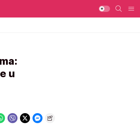
ima:
e u