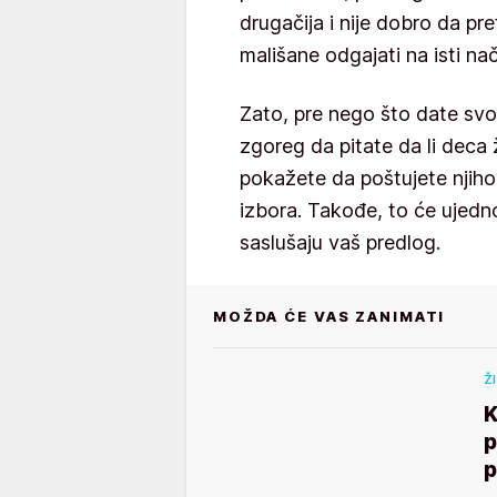
drugačija i nije dobro da pr
mališane odgajati na isti na
Zato, pre nego što date svoj 
zgoreg da pitate da li deca 
pokažete da poštujete njih
izbora. Takođe, to će ujedn
saslušaju vaš predlog.
MOŽDA ĆE VAS ZANIMATI
Ž
K
p
p