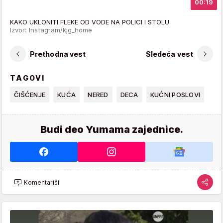
00:19
KAKO UKLONITI FLEKE OD VODE NA POLICI I STOLU
Izvor: Instagram/kjg_home
Prethodna vest
Sledeća vest
TAGOVI
ČIŠĆENJE
KUĆA
NERED
DECA
KUĆNI POSLOVI
Budi deo Yumama zajednice.
Komentariši