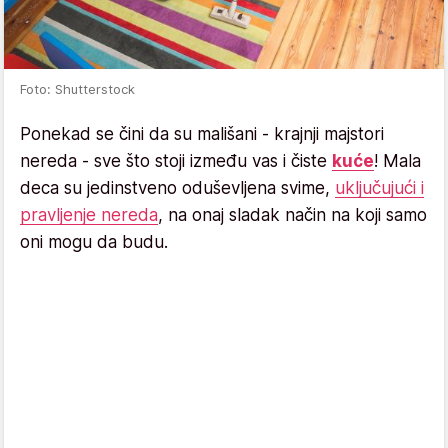
Foto: Shutterstock
Ponekad se čini da su mališani - krajnji majstori
nereda - sve što stoji između vas i čiste
kuće
! Mala
deca su jedinstveno oduševljena svime,
uključujući i
pravljenje nereda
, na onaj sladak način na koji samo
oni mogu da budu.