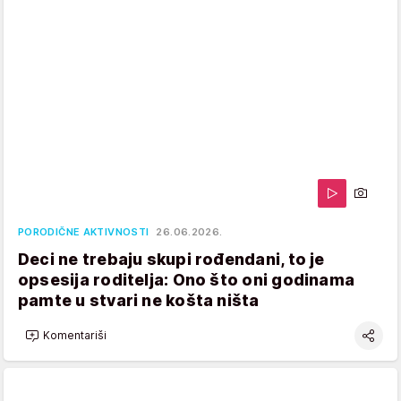
PORODIČNE AKTIVNOSTI
26.06.2026.
Deci ne trebaju skupi rođendani, to je
opsesija roditelja: Ono što oni godinama
pamte u stvari ne košta ništa
Komentariši