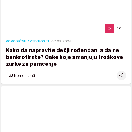
PORODIČNE AKTIVNOSTI
07.08.2026.
Kako da napravite dečji rođendan, a da ne
bankrotirate? Cake koje smanjuju troškove
žurke za pamćenje
Komentariši