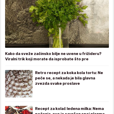
Kako da sveže začinsko bilje ne uvene u frižideru?
Viralni trik koji morate da isprobate što pre
Retro recept za koka kola tortu: Ne
peče se, a nekada je bila glavna
zvezda svake proslave
Recept za kolač ledena milka: Nema
pečenja, ovo je savršen spoj plazme,