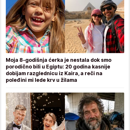
Moja 8-godišnja ćerka je nestala dok smo
porodično bili u Egiptu: 20 godina kasnije
dobijam razglednicu iz Kaira, a reči na
poleđini mi lede krv u žilama