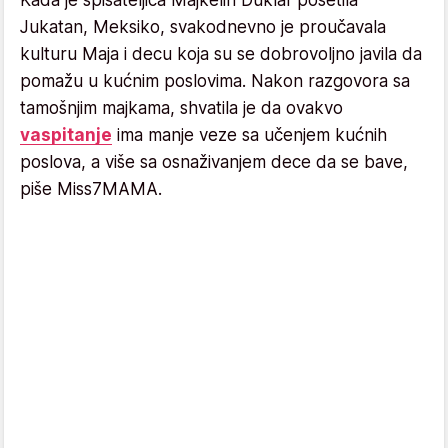
Jukatan, Meksiko, svakodnevno je proučavala
kulturu Maja i decu koja su se dobrovoljno javila da
pomažu u kućnim poslovima. Nakon razgovora sa
tamošnjim majkama, shvatila je da ovakvo
vaspitanje
ima manje veze sa učenjem kućnih
poslova, a više sa osnaživanjem dece da se bave,
piše Miss7MAMA.