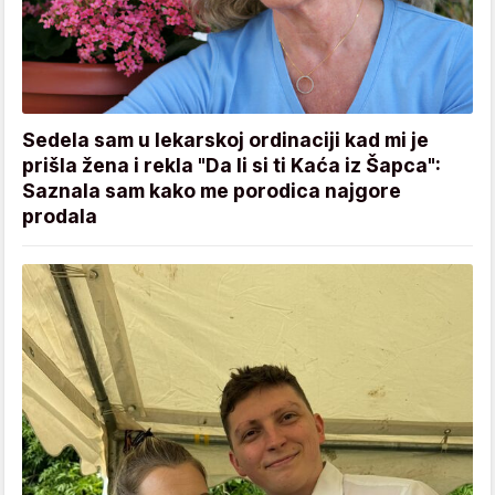
Sedela sam u lekarskoj ordinaciji kad mi je
prišla žena i rekla "Da li si ti Kaća iz Šapca":
Saznala sam kako me porodica najgore
prodala