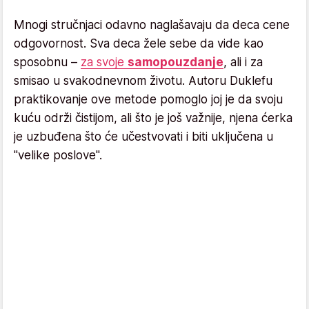
Mnogi stručnjaci odavno naglašavaju da deca cene
odgovornost. Sva deca žele sebe da vide kao
sposobnu –
za svoje
samopouzdanje
, ali i za
smisao u svakodnevnom životu. Autoru Duklefu
praktikovanje ove metode pomoglo joj je da svoju
kuću održi čistijom, ali što je još važnije, njena ćerka
je uzbuđena što će učestvovati i biti uključena u
"velike poslove".