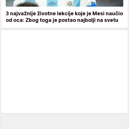
3 najvažnije životne lekcije koje je Mesi naučio
od oca: Zbog toga je postao najbolji na svetu