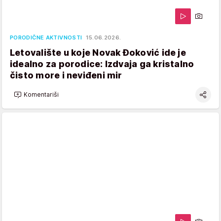
PORODIČNE AKTIVNOSTI
15.06.2026.
Letovalište u koje Novak Đoković ide je
idealno za porodice: Izdvaja ga kristalno
čisto more i neviđeni mir
Komentariši