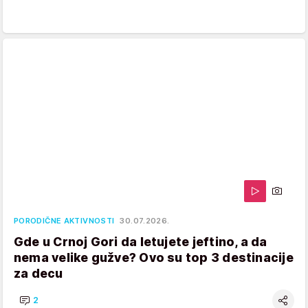
PORODIČNE AKTIVNOSTI
30.07.2026.
Gde u Crnoj Gori da letujete jeftino, a da
nema velike gužve? Ovo su top 3 destinacije
za decu
2