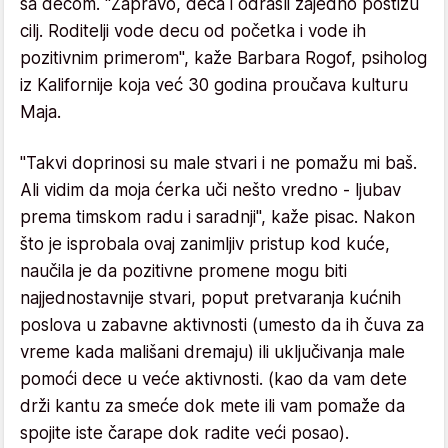
sa decom. "Zapravo, deca i odrasli zajedno postižu
cilj. Roditelji vode decu od početka i vode ih
pozitivnim primerom", kaže Barbara Rogof, psiholog
iz Kalifornije koja već 30 godina proučava kulturu
Maja.
"Takvi doprinosi su male stvari i ne pomažu mi baš.
Ali vidim da moja ćerka uči nešto vredno - ljubav
prema timskom radu i saradnji", kaže pisac. Nakon
što je isprobala ovaj zanimljiv pristup kod kuće,
naučila je da pozitivne promene mogu biti
najjednostavnije stvari, poput pretvaranja kućnih
poslova u zabavne aktivnosti (umesto da ih čuva za
vreme kada mališani dremaju) ili uključivanja male
pomoći dece u veće aktivnosti. (kao da vam dete
drži kantu za smeće dok mete ili vam pomaže da
spojite iste čarape dok radite veći posao).