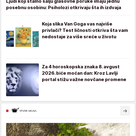
Ljudi koji stalno šalju glasovne poruke imaju jednu
posebnu osobinu: Psiholozi otkrivaju šta ih izdvaja
Koja slika Van Goga vas najviše
privlači? Test ličnosti otkriva šta vam
nedostaje za više sreće u životu
Za 4 horoskopska znaka 8. avgust
2026. biće moćan dan: Kroz Lavlji
portal stižu važne novčane promene