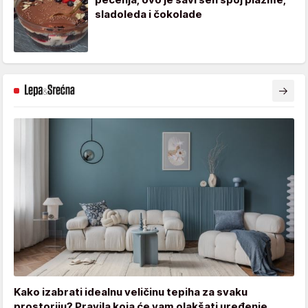
sladoleda i čokolade
Kako izabrati idealnu veličinu tepiha za svaku
prostoriju? Pravila koja će vam olakšati uređenje