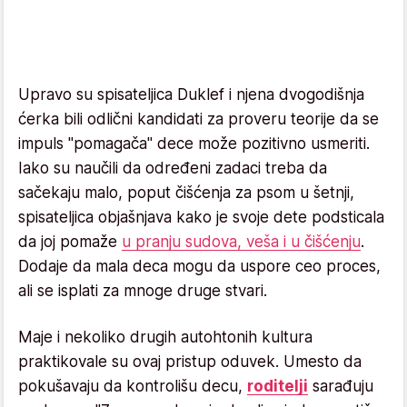
Upravo su spisateljica Duklef i njena dvogodišnja
ćerka bili odlični kandidati za proveru teorije da se
impuls "pomagača" dece može pozitivno usmeriti.
Iako su naučili da određeni zadaci treba da
sačekaju malo, poput čišćenja za psom u šetnji,
spisateljica objašnjava kako je svoje dete podsticala
da joj pomaže
u pranju sudova, veša i u čišćenju
.
Dodaje da mala deca mogu da uspore ceo proces,
ali se isplati za mnoge druge stvari.
Maje i nekoliko drugih autohtonih kultura
praktikovale su ovaj pristup oduvek. Umesto da
pokušavaju da kontrolišu decu,
roditelji
sarađuju