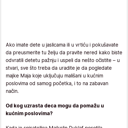
Ako imate dete u jaslicama ili u vrtiću i pokušavate
da preusmerite tu želju da pravite nered kako biste
odvratili detetu pažnju i uspeli da nešto očistite – u
stvari, sve što treba da uradite je da pogledate
majke Maja koje uključuju mališani u kućnim
poslovima od samog početka, i to na zabavan
način.
Od kog uzrasta deca mogu da pomažu u
kućnim poslovima?
Kada je spisateljica Majkelin Duklaf posetila