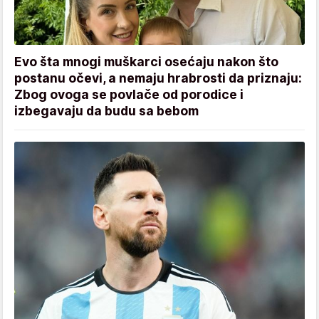
Evo šta mnogi muškarci osećaju nakon što
postanu očevi, a nemaju hrabrosti da priznaju:
Zbog ovoga se povlače od porodice i
izbegavaju da budu sa bebom