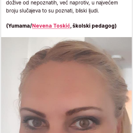
dožive od nepoznatih, već naprotiv, u najvećem
broju slučajeva to su poznati, bliski ljudi.
(Yumama/
Nevena Toskić
, školski pedagog)