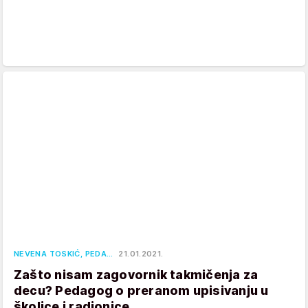
NEVENA TOSKIĆ, PEDA…
21.01.2021.
Zašto nisam zagovornik takmičenja za
decu? Pedagog o preranom upisivanju u
školice i radionice