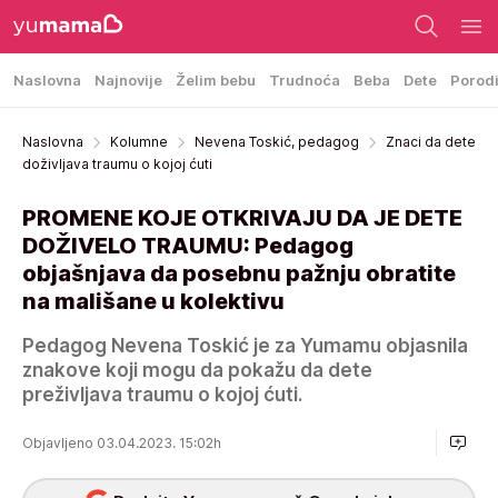
Naslovna
Najnovije
Želim bebu
Trudnoća
Beba
Dete
Porod
Naslovna
Kolumne
Nevena Toskić, pedagog
Znaci da dete
doživljava traumu o kojoj ćuti
PROMENE KOJE OTKRIVAJU DA JE DETE
DOŽIVELO TRAUMU: Pedagog
objašnjava da posebnu pažnju obratite
na mališane u kolektivu
Pedagog Nevena Toskić je za Yumamu objasnila
znakove koji mogu da pokažu da dete
preživljava traumu o kojoj ćuti.
Objavljeno 03.04.2023. 15:02h