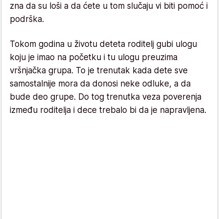
zna da su loši a da ćete u tom slučaju vi biti pomoć i
podrška.
Tokom godina u životu deteta roditelj gubi ulogu
koju je imao na početku i tu ulogu preuzima
vršnjačka grupa. To je trenutak kada dete sve
samostalnije mora da donosi neke odluke, a da
bude deo grupe. Do tog trenutka veza poverenja
između roditelja i dece trebalo bi da je napravljena.