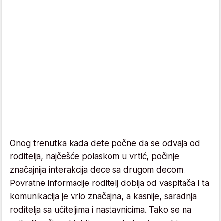
Onog trenutka kada dete počne da se odvaja od
roditelja, najčešće polaskom u vrtić, počinje
značajnija interakcija dece sa drugom decom.
Povratne informacije roditelj dobija od vaspitača i ta
komunikacija je vrlo značajna, a kasnije, saradnja
roditelja sa učiteljima i nastavnicima. Tako se na