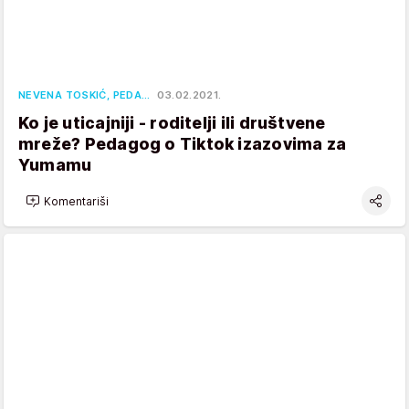
NEVENA TOSKIĆ, PEDA…
03.02.2021.
Ko je uticajniji - roditelji ili društvene
mreže? Pedagog o Tiktok izazovima za
Yumamu
Komentariši