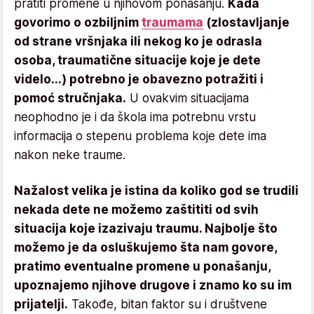
pratiti promene u njihovom ponašanju.
Kada
govorimo o ozbiljnim
traumama
(zlostavljanje
od strane vršnjaka ili nekog ko je odrasla
osoba, traumatične situacije koje je dete
videlo...) potrebno je obavezno potražiti i
pomoć stručnjaka.
U ovakvim situacijama
neophodno je i da škola ima potrebnu vrstu
informacija o stepenu problema koje dete ima
nakon neke traume.
Nažalost velika je istina da koliko god se trudili
nekada dete ne možemo zaštititi od svih
situacija koje izazivaju traumu. Najbolje što
možemo je da osluškujemo šta nam govore,
pratimo eventualne promene u ponašanju,
upoznajemo njihove drugove i znamo ko su im
prijatelji.
Takođe, bitan faktor su i društvene