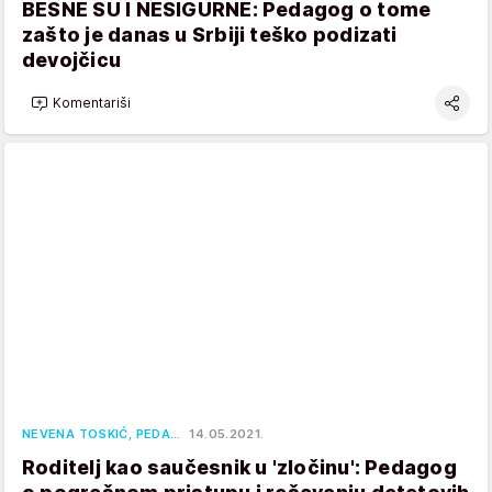
BESNE SU I NESIGURNE: Pedagog o tome
zašto je danas u Srbiji teško podizati
devojčicu
Komentariši
NEVENA TOSKIĆ, PEDA…
14.05.2021.
Roditelj kao saučesnik u 'zločinu': Pedagog