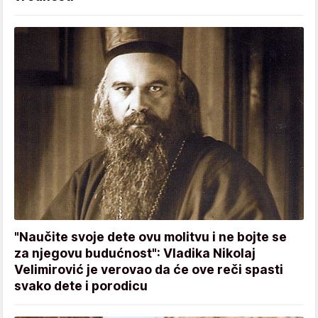
"Naučite svoje dete ovu molitvu i ne bojte se
za njegovu budućnost": Vladika Nikolaj
Velimirović je verovao da će ove reči spasti
svako dete i porodicu