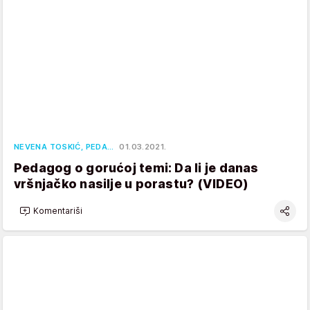
NEVENA TOSKIĆ, PEDA…
01.03.2021.
Pedagog o gorućoj temi: Da li je danas
vršnjačko nasilje u porastu? (VIDEO)
Komentariši