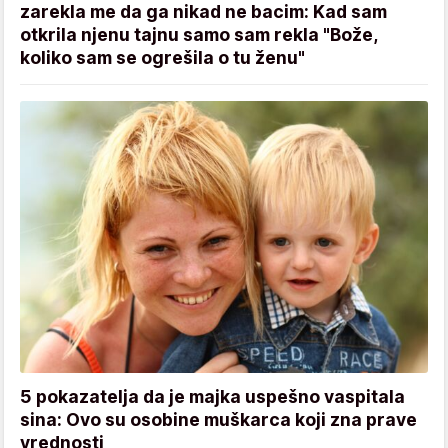
zarekla me da ga nikad ne bacim: Kad sam
otkrila njenu tajnu samo sam rekla "Bože,
koliko sam se ogrešila o tu ženu"
5 pokazatelja da je majka uspešno vaspitala
sina: Ovo su osobine muškarca koji zna prave
vrednosti