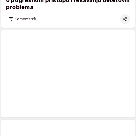
o pogrešnom pristupu i rešavanju detetovih
problema
Komentariši