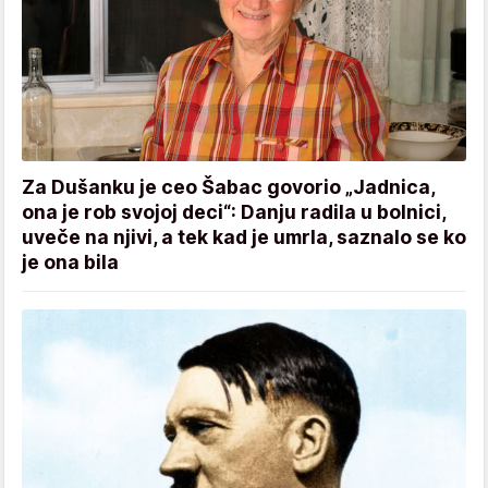
Za Dušanku je ceo Šabac govorio „Jadnica,
ona je rob svojoj deci“: Danju radila u bolnici,
uveče na njivi, a tek kad je umrla, saznalo se ko
je ona bila