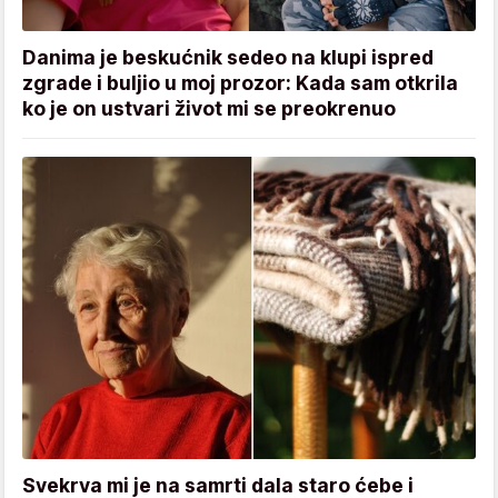
Danima je beskućnik sedeo na klupi ispred
zgrade i buljio u moj prozor: Kada sam otkrila
ko je on ustvari život mi se preokrenuo
Svekrva mi je na samrti dala staro ćebe i