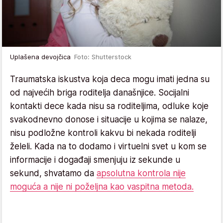
Uplašena devojčica
Foto: Shutterstock
Traumatska iskustva koja deca mogu imati jedna su
od najvećih briga roditelja današnjice. Socijalni
kontakti dece kada nisu sa roditeljima, odluke koje
svakodnevno donose i situacije u kojima se nalaze,
nisu podložne kontroli kakvu bi nekada roditelji
želeli. Kada na to dodamo i virtuelni svet u kom se
informacije i događaji smenjuju iz sekunde u
sekund, shvatamo da
apsolutna kontrola nije
moguća a nije ni poželjna kao vaspitna metoda.