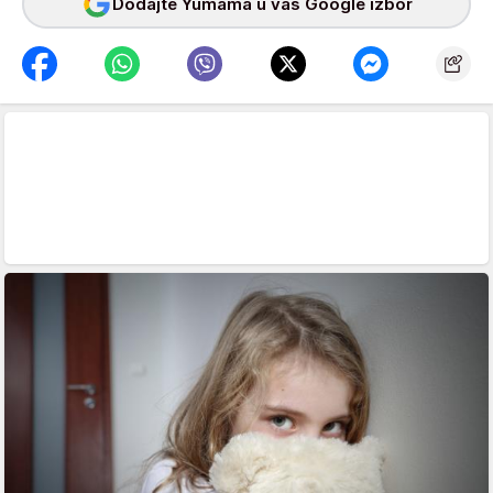
Dodajte Yumama u vaš Google izbor