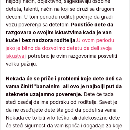
najbolji način, objektivno, sagledavaju osobine
deteta, talenti, način na koji se druži sa drugom
decom. U tom periodu roditelj počinje da gradi
vezu poverenja sa detetom.
Podstiče dete da
razgovara o svojim iskustvima kada je van
kuće i bez nadzora roditelja.
U ovom periodu
jako je bitno da dozvolimo detetu da deli svoja
iskustva
i potrebno je ovim razgovorima posvetiti
veliku pažnju.
Nekada će se priče i problemi koje dete deli sa
vama činiti "banalnim" ali ovo je najbolji put da
steknete uzajamno poverenje.
Dete će tada
steći osećaj da ima podršku od roditelja. Savet je
da ne osuđujete dete šta god da podeli sa vama.
Nekada će to biti vrlo teško, ali dalekosežno dete
će steći sigurnost da vam ispriča i događaje za koje