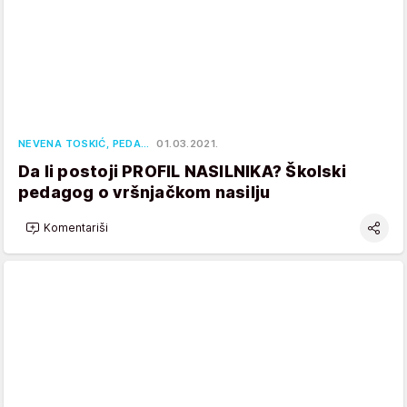
NEVENA TOSKIĆ, PEDA…
01.03.2021.
Da li postoji PROFIL NASILNIKA? Školski
pedagog o vršnjačkom nasilju
Komentariši