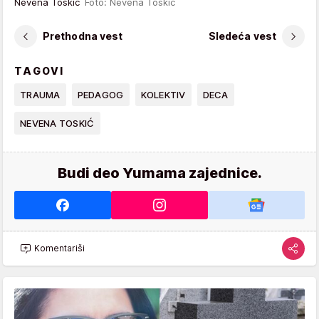
Nevena Toskić
Foto: Nevena Toskić
Prethodna vest
Sledeća vest
TAGOVI
TRAUMA
PEDAGOG
KOLEKTIV
DECA
NEVENA TOSKIĆ
Budi deo Yumama zajednice.
Komentariši