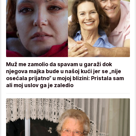
Muž me zamolio da spavam u garaži dok
njegova majka bude u našoj kući jer se „nije
osećala prijatno“ u mojoj blizini: Pristala sam
ali moj uslov ga je zaledio