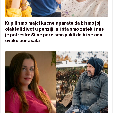
Kupili smo majci kućne aparate da bismo joj
olakšali život u penziji, ali šta smo zatekli nas
je potreslo: Silne pare smo pukli da bi se ona
ovako ponašala