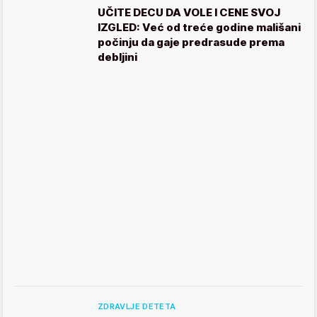
UČITE DECU DA VOLE I CENE SVOJ
IZGLED: Već od treće godine mališani
počinju da gaje predrasude prema
debljini
ZDRAVLJE DETETA