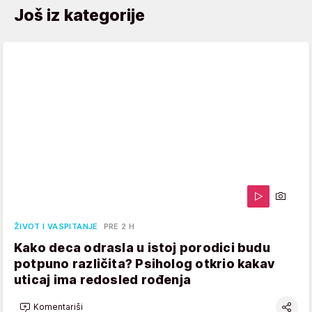
Još iz kategorije
ŽIVOT I VASPITANJE
PRE 2 H
Kako deca odrasla u istoj porodici budu
potpuno različita? Psiholog otkrio kakav
uticaj ima redosled rođenja
Komentariši