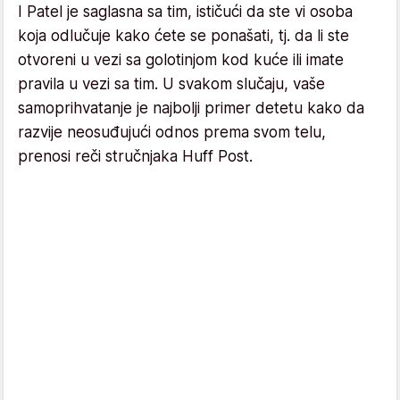
I Patel je saglasna sa tim, ističući da ste vi osoba
koja odlučuje kako ćete se ponašati, tj. da li ste
otvoreni u vezi sa golotinjom kod kuće ili imate
pravila u vezi sa tim. U svakom slučaju, vaše
samoprihvatanje je najbolji primer detetu kako da
razvije neosuđujući odnos prema svom telu,
prenosi reči stručnjaka Huff Post.