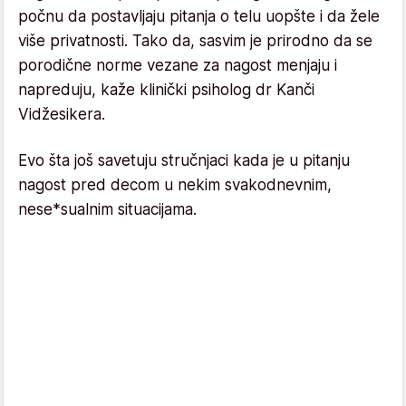
počnu da postavljaju pitanja o telu uopšte i da žele
više privatnosti. Tako da, sasvim je prirodno da se
porodične norme vezane za nagost menjaju i
napreduju, kaže klinički psiholog dr Kanči
Vidžesikera.
Evo šta još savetuju stručnjaci kada je u pitanju
nagost pred decom u nekim svakodnevnim,
nese*sualnim situacijama.