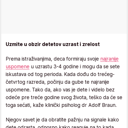
Uzmite u obzir detetov uzrast i zrelost
Prema istraživanjima, deca formiraju svoje
najranije
uspomene
u uzrastu 3-4 godine i mogu da se sete
iskustava od tog perioda. Kada dođu do trećeg-
četvrtog razreda, počinju da gube te najranije
uspomene. Tako da, ako vas je dete i videlo bez
odeće pre treće godine svog života, teško da će se
toga sećati, kaže klinički psiholog dr Adolf Braun.
Njegov savet je da obratite pažnju na signale kako
dete odrasta, odnosno kako reaguje na to kada