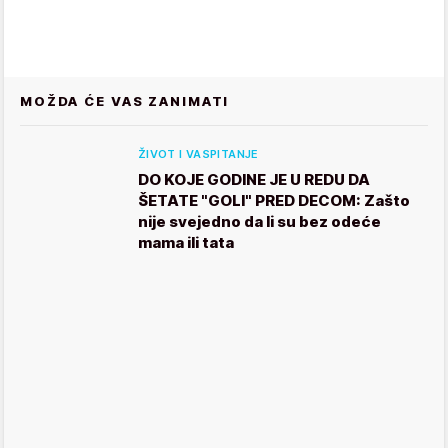
MOŽDA ĆE VAS ZANIMATI
ŽIVOT I VASPITANJE
DO KOJE GODINE JE U REDU DA
ŠETATE "GOLI" PRED DECOM: Zašto
nije svejedno da li su bez odeće
mama ili tata