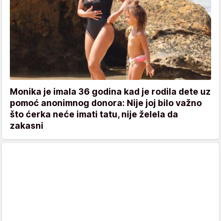
Monika je imala 36 godina kad je rodila dete uz
pomoć anonimnog donora: Nije joj bilo važno
što ćerka neće imati tatu, nije želela da
zakasni