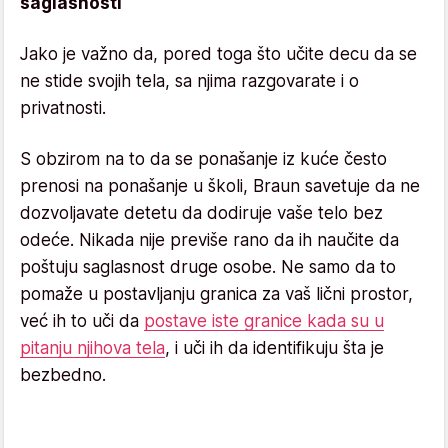
saglasnosti
Jako je važno da, pored toga što učite decu da se
ne stide svojih tela, sa njima razgovarate i o
privatnosti.
S obzirom na to da se ponašanje iz kuće često
prenosi na ponašanje u školi, Braun savetuje da ne
dozvoljavate detetu da dodiruje vaše telo bez
odeće. Nikada nije previše rano da ih naučite da
poštuju saglasnost druge osobe. Ne samo da to
pomaže u postavljanju granica za vaš lični prostor,
već ih to uči da
postave iste granice kada su u
pitanju njihova tela
, i uči ih da identifikuju šta je
bezbedno.