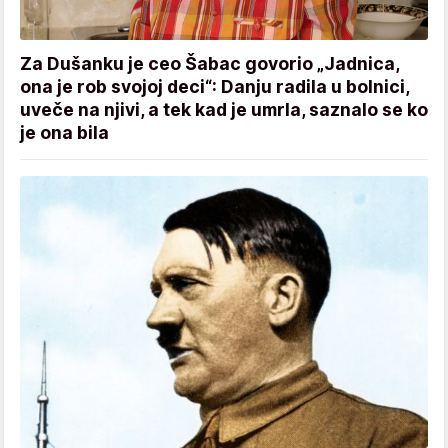
Za Dušanku je ceo Šabac govorio „Jadnica,
ona je rob svojoj deci“: Danju radila u bolnici,
uveče na njivi, a tek kad je umrla, saznalo se ko
je ona bila