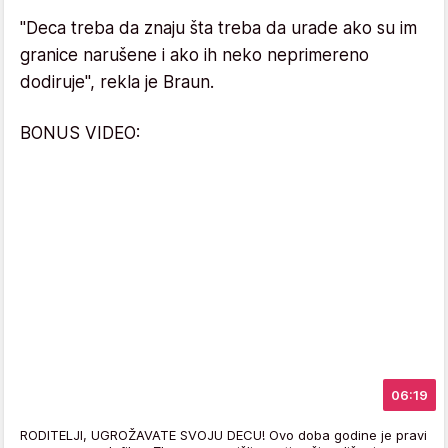
"Deca treba da znaju šta treba da urade ako su im
granice narušene i ako ih neko neprimereno
dodiruje", rekla je Braun.
BONUS VIDEO:
06:19
RODITELJI, UGROŽAVATE SVOJU DECU! Ovo doba godine je pravi