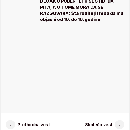
DEČAK U PUBERTETU SE STIDI DA
PITA, A O TOME MORA DA SE
RAZGOVARA: Šta roditelj treba da mu
objasni od 10. do 16. godine
Prethodna vest
Sledeća vest