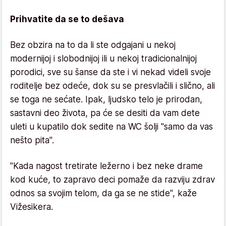
Prihvatite da se to dešava
Bez obzira na to da li ste odgajani u nekoj
modernijoj i slobodnijoj ili u nekoj tradicionalnijoj
porodici, sve su šanse da ste i vi nekad videli svoje
roditelje bez odeće, dok su se presvlačili i slično, ali
se toga ne sećate. Ipak, ljudsko telo je prirodan,
sastavni deo života, pa će se desiti da vam dete
uleti u kupatilo dok sedite na WC šolji "samo da vas
nešto pita".
"Kada nagost tretirate ležerno i bez neke drame
kod kuće, to zapravo deci pomaže da razviju zdrav
odnos sa svojim telom, da ga se ne stide", kaže
Vižesikera.