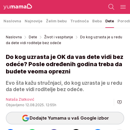
Naslovna
Najnovije
Želim bebu
Trudnoća
Beba
Dete
Porod
Naslovna
Dete
Život i vaspitanje
Do kog uzrasta je u redu
da dete vidi roditelje bez odeće
Do kog uzrasta je OK da vas dete vidi bez
odeće? Posle određenih godina treba da
budete veoma oprezni
Evo šta kažu stručnjaci, do kog uzrasta je u redu
da dete vidi roditelje bez odeće.
Nataša Zlatković
Objavljeno 12.08.2025. 12:55h
Dodajte Yumama u vaš Google izbor