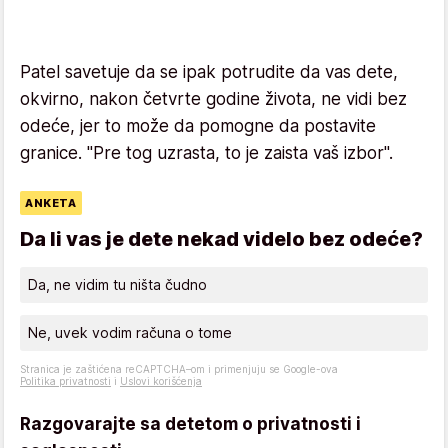
Patel savetuje da se ipak potrudite da vas dete,
okvirno, nakon četvrte godine života, ne vidi bez
odeće, jer to može da pomogne da postavite
granice. "Pre tog uzrasta, to je zaista vaš izbor".
ANKETA
Da li vas je dete nekad videlo bez odeće?
Da, ne vidim tu ništa čudno
Ne, uvek vodim računa o tome
Stranica je zaštićena reCAPTCHA–om i primenjuju se Google-ova
Politika privatnosti
i
Uslovi korišćenja
Razgovarajte sa detetom o privatnosti i