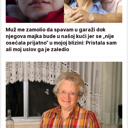
Muž me zamolio da spavam u garaži dok
njegova majka bude u našoj kući jer se „nije
osećala prijatno“ u mojoj blizini: Pristala sam
ali moj uslov ga je zaledio