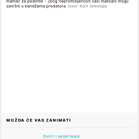
mamac za pedofile - Zbog nepromišljenosti vaši mališani mogu
završiti u kandžama predatora
Izvor: Kurir televizija
MOŽDA ĆE VAS ZANIMATI
ŽIVOT I VASPITANJE