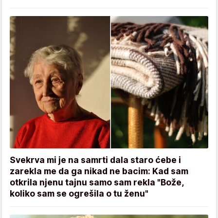
Svekrva mi je na samrti dala staro ćebe i
zarekla me da ga nikad ne bacim: Kad sam
otkrila njenu tajnu samo sam rekla "Bože,
koliko sam se ogrešila o tu ženu"