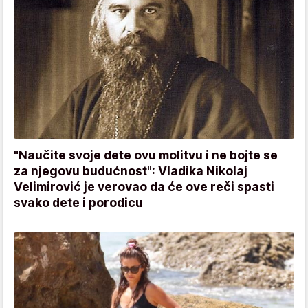
"Naučite svoje dete ovu molitvu i ne bojte se
za njegovu budućnost": Vladika Nikolaj
Velimirović je verovao da će ove reči spasti
svako dete i porodicu