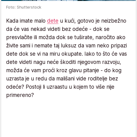
Foto: Shutterstock
Kada imate malo
dete
u kući, gotovo je neizbežno
da će vas nekad videti bez odeće - dok se
presvlačite ili možda dok se tuširate, naročito ako
živite sami i nemate taj luksuz da vam neko pripazi
dete dok se vi na miru okupate. Iako to što će vas
dete videti nagu neće škoditi njegovom razvoju,
možda će vam proći kroz glavu pitanje - do kog
uzrasta je u redu da mališani vide roditelje bez
odeće? Postoji li uzraastu u kojem to više nije
primereno?