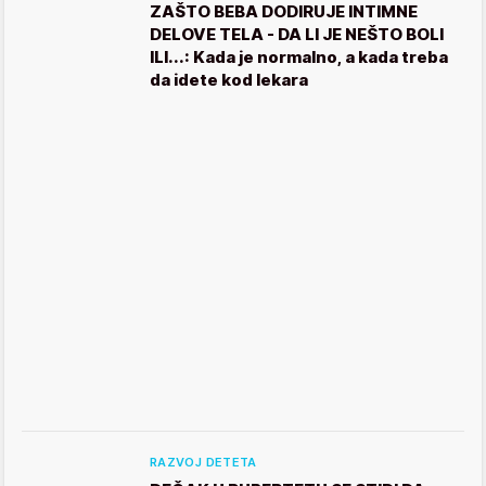
ZAŠTO BEBA DODIRUJE INTIMNE
DELOVE TELA - DA LI JE NEŠTO BOLI
ILI...: Kada je normalno, a kada treba
da idete kod lekara
RAZVOJ DETETA