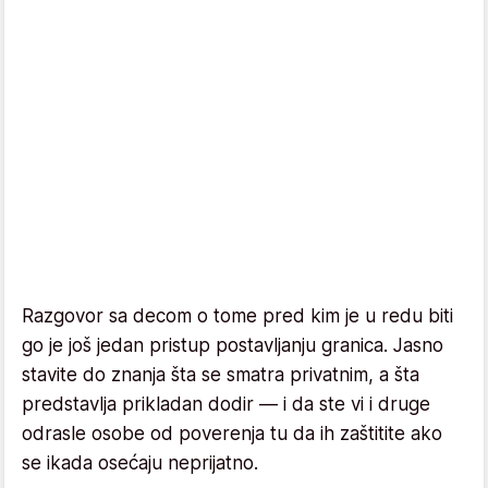
Razgovor sa decom o tome pred kim je u redu biti
go je još jedan pristup postavljanju granica. Jasno
stavite do znanja šta se smatra privatnim, a šta
predstavlja prikladan dodir — i da ste vi i druge
odrasle osobe od poverenja tu da ih zaštitite ako
se ikada osećaju neprijatno.