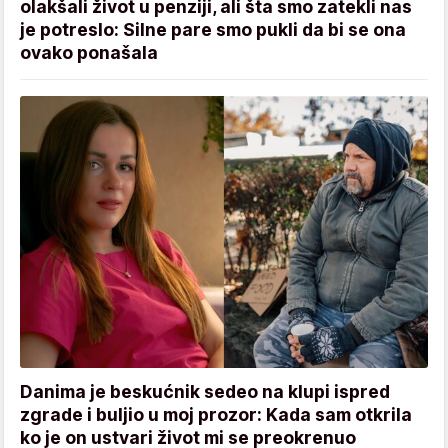
olakšali život u penziji, ali šta smo zatekli nas
je potreslo: Silne pare smo pukli da bi se ona
ovako ponašala
Danima je beskućnik sedeo na klupi ispred
zgrade i buljio u moj prozor: Kada sam otkrila
ko je on ustvari život mi se preokrenuo