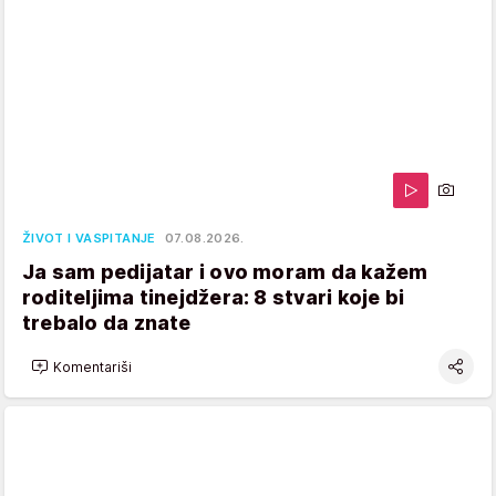
ŽIVOT I VASPITANJE
07.08.2026.
Ja sam pedijatar i ovo moram da kažem
roditeljima tinejdžera: 8 stvari koje bi
trebalo da znate
Komentariši