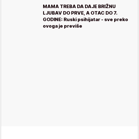
MAMA TREBA DA DAJE BRIŽNU
LJUBAV DO PRVE, A OTAC DO 7.
GODINE: Ruski psihijatar - sve preko
ovoga je previše