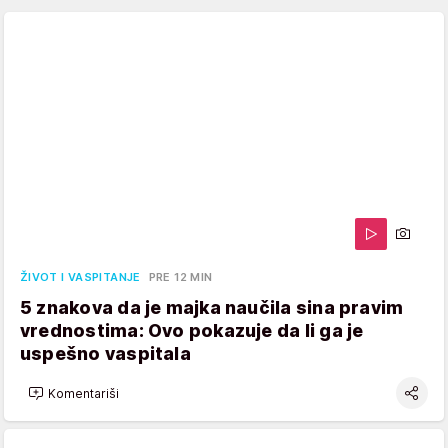
ŽIVOT I VASPITANJE
PRE 12 MIN
5 znakova da je majka naučila sina pravim
vrednostima: Ovo pokazuje da li ga je
uspešno vaspitala
Komentariši