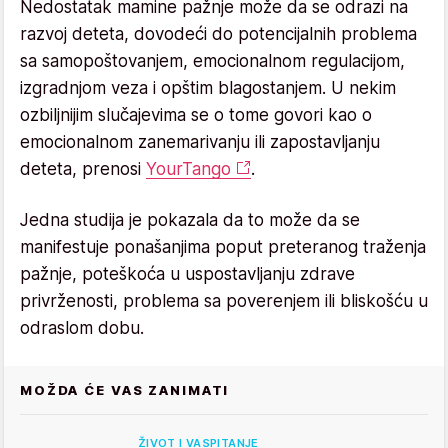
Nedostatak mamine pažnje može da se odrazi na
razvoj deteta, dovodeći do potencijalnih problema
sa samopoštovanjem, emocionalnom regulacijom,
izgradnjom veza i opštim blagostanjem. U nekim
ozbiljnijim slučajevima se o tome govori kao o
emocionalnom zanemarivanju ili zapostavljanju
deteta, prenosi
YourTango
.
Jedna studija je pokazala da to može da se
manifestuje ponašanjima poput preteranog traženja
pažnje, poteškoća u uspostavljanju zdrave
privrženosti, problema sa poverenjem ili bliskošću u
odraslom dobu.
MOŽDA ĆE VAS ZANIMATI
ŽIVOT I VASPITANJE