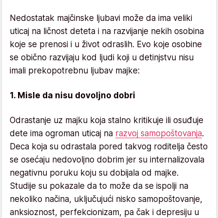
Nedostatak majčinske ljubavi može da ima veliki
uticaj na ličnost deteta i na razvijanje nekih osobina
koje se prenosi i u život odraslih. Evo koje osobine
se obično razvijaju kod ljudi koji u detinjstvu nisu
imali prekopotrebnu ljubav majke:
1. Misle da nisu dovoljno dobri
Odrastanje uz majku koja stalno kritikuje ili osuđuje
dete ima ogroman uticaj na
razvoj samopoštovanja
.
Deca koja su odrastala pored takvog roditelja često
se osećaju nedovoljno dobrim jer su internalizovala
negativnu poruku koju su dobijala od majke.
Studije su pokazale da to može da se ispolji na
nekoliko načina, uključujući nisko samopoštovanje,
anksioznost, perfekcionizam, pa čak i depresiju u