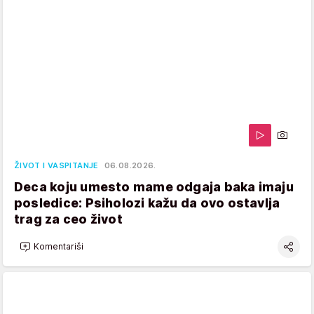
ŽIVOT I VASPITANJE
06.08.2026.
Deca koju umesto mame odgaja baka imaju
posledice: Psiholozi kažu da ovo ostavlja
trag za ceo život
Komentariši