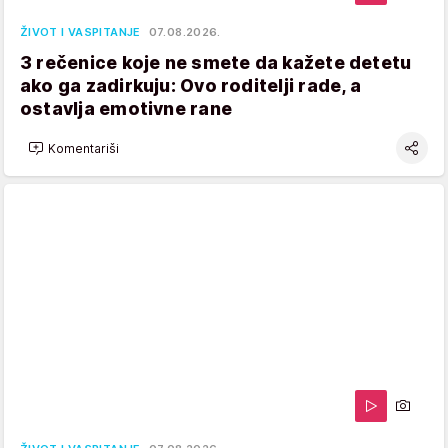
ŽIVOT I VASPITANJE
07.08.2026.
3 rečenice koje ne smete da kažete detetu
ako ga zadirkuju: Ovo roditelji rade, a
ostavlja emotivne rane
Komentariši