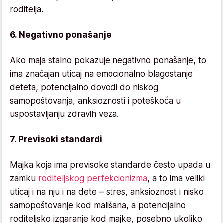
roditelja.
6. Negativno ponašanje
Ako maja stalno pokazuje negativno ponašanje, to
ima značajan uticaj na emocionalno blagostanje
deteta, potencijalno dovodi do niskog
samopoštovanja, anksioznosti i poteškoća u
uspostavljanju zdravih veza.
7. Previsoki standardi
Majka koja ima previsoke standarde često upada u
zamku
roditeljskog perfekcionizma
, a to ima veliki
uticaj i na nju i na dete – stres, anksioznost i nisko
samopoštovanje kod mališana, a potencijalno
roditeljsko izgaranje kod majke, posebno ukoliko