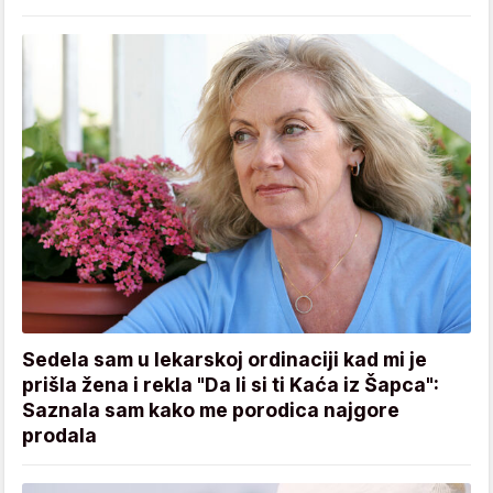
Sedela sam u lekarskoj ordinaciji kad mi je
prišla žena i rekla "Da li si ti Kaća iz Šapca":
Saznala sam kako me porodica najgore
prodala