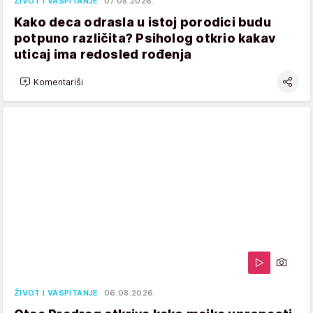
ŽIVOT I VASPITANJE
07.08.2026.
Kako deca odrasla u istoj porodici budu
potpuno različita? Psiholog otkrio kakav
uticaj ima redosled rođenja
Komentariši
ŽIVOT I VASPITANJE
06.08.2026.