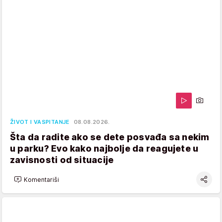
ŽIVOT I VASPITANJE
08.08.2026.
Šta da radite ako se dete posvađa sa nekim
u parku? Evo kako najbolje da reagujete u
zavisnosti od situacije
Komentariši