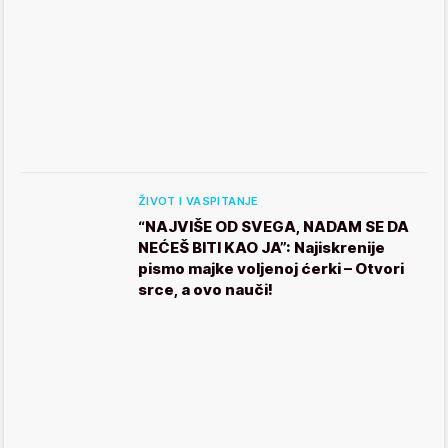
ŽIVOT I VASPITANJE
“NAJVIŠE OD SVEGA, NADAM SE DA
NEĆEŠ BITI KAO JA”: Najiskrenije
pismo majke voljenoj ćerki – Otvori
srce, a ovo nauči!