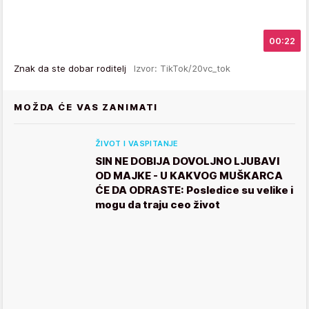
00:22
Znak da ste dobar roditelj
Izvor: TikTok/20vc_tok
MOŽDA ĆE VAS ZANIMATI
ŽIVOT I VASPITANJE
SIN NE DOBIJA DOVOLJNO LJUBAVI
OD MAJKE - U KAKVOG MUŠKARCA
ĆE DA ODRASTE: Posledice su velike i
mogu da traju ceo život