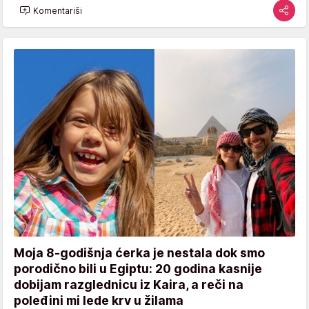
Komentariši
Moja 8-godišnja ćerka je nestala dok smo
porodično bili u Egiptu: 20 godina kasnije
dobijam razglednicu iz Kaira, a reči na
poleđini mi lede krv u žilama