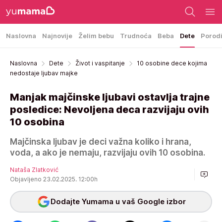
Naslovna
Najnovije
Želim bebu
Trudnoća
Beba
Dete
Porod
Naslovna
Dete
Život i vaspitanje
10 osobine dece kojima
nedostaje ljubav majke
Manjak majčinske ljubavi ostavlja trajne
posledice: Nevoljena deca razvijaju ovih
10 osobina
Majčinska ljubav je deci važna koliko i hrana,
voda, a ako je nemaju, razvijaju ovih 10 osobina.
Nataša Zlatković
Objavljeno 23.02.2025. 12:00h
Dodajte Yumama u vaš Google izbor