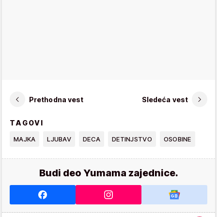
Prethodna vest
Sledeća vest
TAGOVI
MAJKA
LJUBAV
DECA
DETINJSTVO
OSOBINE
Budi deo Yumama zajednice.