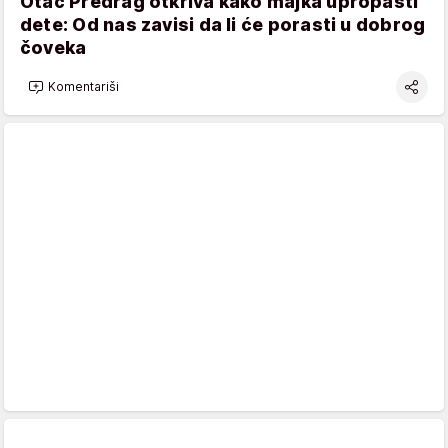
Otac Predrag otkriva kako majka upropasti
dete: Od nas zavisi da li će porasti u dobrog
čoveka
Komentariši