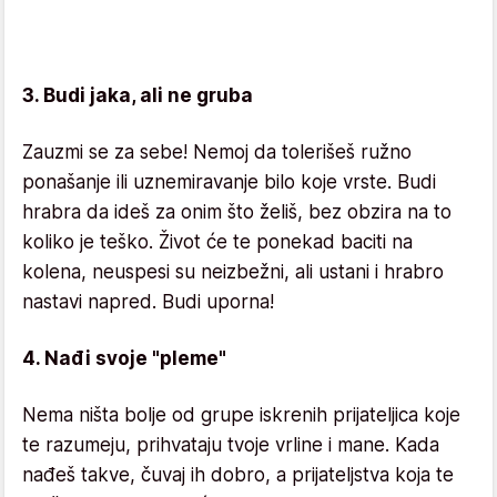
3. Budi jaka, ali ne gruba
Zauzmi se za sebe! Nemoj da tolerišeš ružno
ponašanje ili uznemiravanje bilo koje vrste. Budi
hrabra da ideš za onim što želiš, bez obzira na to
koliko je teško. Život će te ponekad baciti na
kolena, neuspesi su neizbežni, ali ustani i hrabro
nastavi napred. Budi uporna!
4. Nađi svoje "pleme"
Nema ništa bolje od grupe iskrenih prijateljica koje
te razumeju, prihvataju tvoje vrline i mane. Kada
nađeš takve, čuvaj ih dobro, a prijateljstva koja te