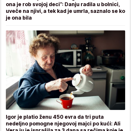
ona je rob svojoj deci“: Danju radila u bolnici,
uveče na njivi, a tek kad je umrla, saznalo se ko
je ona bila
Igor je platio ženu 450 evra da tri puta
nedeljno pomogne njegovoj majci po kući: Ali
Vera ju je isprašila za 3 dana sa rečima koje je