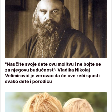
"Naučite svoje dete ovu molitvu i ne bojte se
za njegovu budućnost": Vladika Nikolaj
Velimirović je verovao da će ove reči spasti
svako dete i porodicu