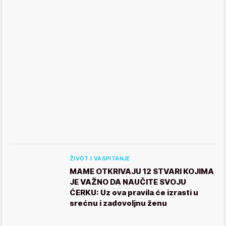
ŽIVOT I VASPITANJE
MAME OTKRIVAJU 12 STVARI KOJIMA
JE VAŽNO DA NAUČITE SVOJU
ĆERKU: Uz ova pravila će izrasti u
srećnu i zadovoljnu ženu