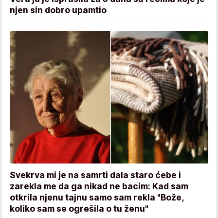
njen sin dobro upamtio
Svekrva mi je na samrti dala staro ćebe i
zarekla me da ga nikad ne bacim: Kad sam
otkrila njenu tajnu samo sam rekla "Bože,
koliko sam se ogrešila o tu ženu"