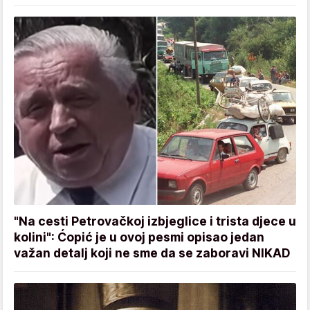
"Na cesti Petrovačkoj izbjeglice i trista djece u
kolini": Ćopić je u ovoj pesmi opisao jedan
važan detalj koji ne sme da se zaboravi NIKAD