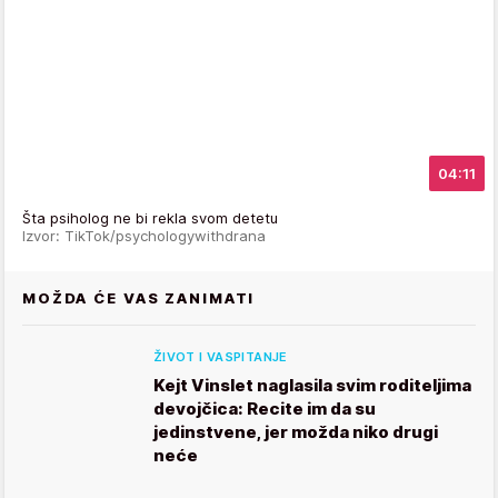
04:11
Šta psiholog ne bi rekla svom detetu
Izvor: TikTok/psychologywithdrana
MOŽDA ĆE VAS ZANIMATI
ŽIVOT I VASPITANJE
Kejt Vinslet naglasila svim roditeljima
devojčica: Recite im da su
jedinstvene, jer možda niko drugi
neće