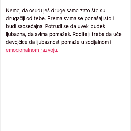
Nemoj da osuđuješ druge samo zato što su
drugačiji od tebe. Prema svima se ponašaj isto i
budi saosećajna. Potrudi se da uvek budeš
ljubazna, da svima pomažeš. Roditelji treba da uče
devojčice da ljubaznost pomaže u socijalnom i
emocionalnom razvoju.