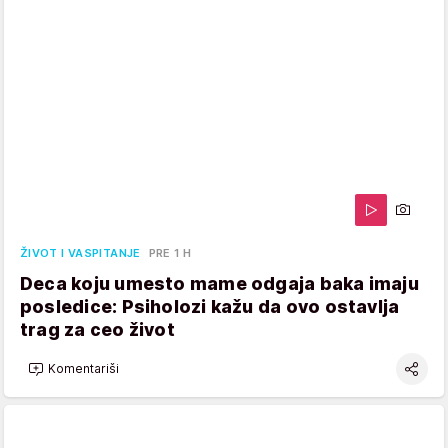
ŽIVOT I VASPITANJE
PRE 1 H
Deca koju umesto mame odgaja baka imaju
posledice: Psiholozi kažu da ovo ostavlja
trag za ceo život
Komentariši