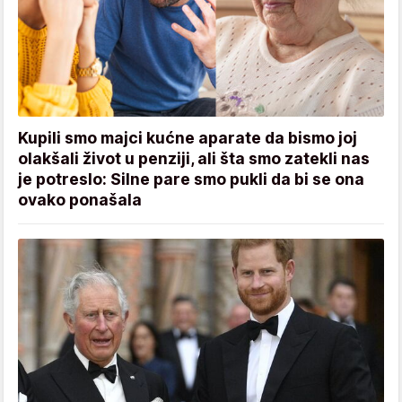
Kupili smo majci kućne aparate da bismo joj
olakšali život u penziji, ali šta smo zatekli nas
je potreslo: Silne pare smo pukli da bi se ona
ovako ponašala