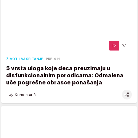
ŽIVOT I VASPITANJE
PRE 4 H
5 vrsta uloga koje deca preuzimaju u
disfunkcionalnim porodicama: Odmalena
uče pogrešne obrasce ponašanja
Komentariši