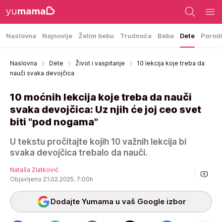
Naslovna
Najnovije
Želim bebu
Trudnoća
Beba
Dete
Porod
Naslovna
Dete
Život i vaspitanje
10 lekcija koje treba da
nauči svaka devojčica
10 moćnih lekcija koje treba da nauči
svaka devojčica: Uz njih će joj ceo svet
biti "pod nogama"
U tekstu pročitajte kojih 10 važnih lekcija bi
svaka devojčica trebalo da nauči.
Nataša Zlatković
Objavljeno 21.02.2025. 7:00h
Dodajte Yumama u vaš Google izbor