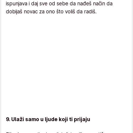
ispunjava i daj sve od sebe da nađeš način da
dobijaš novac za ono što voliš da radiš.
9. Ulaži samo u ljude koji ti prijaju