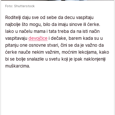
Foto: Shutterstock
Roditelji daju sve od sebe da decu vaspitaju
najbolje što mogu, bilo da imaju sinove ili ćerke.
Iako u načelu mama i tata treba da na isti način
vaspitavaju
devojčice
i dečake, barem kada su u
pitanju one osnovne stvari, čini se da je važno da
ćerke nauče nekim važnim, moćnim lekcijama, kako
bi se bolje snalazile u svetu koji je ipak naklonjeniji
muškarcima.