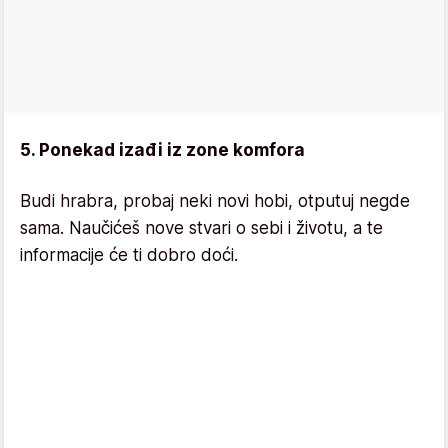
5. Ponekad izađi iz zone komfora
Budi hrabra, probaj neki novi hobi, otputuj negde
sama. Naučićeš nove stvari o sebi i životu, a te
informacije će ti dobro doći.