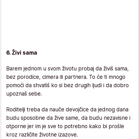
6. Živi sama
Barem jednom u svom životu probaj da živiš sama,
bez porodice, cimera ili partnera. To će ti mnogo
pomoći da shvatiš ko si bez drugih ljudi i da dobro
upoznaš sebe.
Roditelji treba da nauče devojčice da jednog dana
budu sposobne da žive same, da budu nezavisne i
otporne jer im je sve to potrebno kako bi prošle
kroz različite životne izazove.