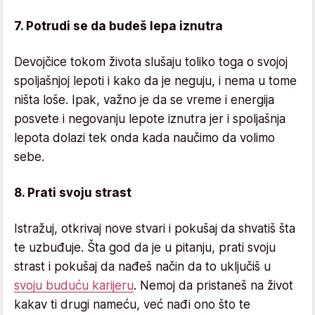
7. Potrudi se da budeš lepa iznutra
Devojčice tokom života slušaju toliko toga o svojoj
spoljašnjoj lepoti i kako da je neguju, i nema u tome
ništa loše. Ipak, važno je da se vreme i energija
posvete i negovanju lepote iznutra jer i spoljašnja
lepota dolazi tek onda kada naučimo da volimo
sebe.
8. Prati svoju strast
Istražuj, otkrivaj nove stvari i pokušaj da shvatiš šta
te uzbuđuje. Šta god da je u pitanju, prati svoju
strast i pokušaj da nađeš način da to uključiš u
svoju buduću karijeru
. Nemoj da pristaneš na život
kakav ti drugi nameću, već nađi ono što te