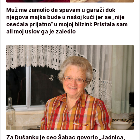
Muž me zamolio da spavam u garaži dok
njegova majka bude u našoj kući jer se „nije
osećala prijatno“ u mojoj blizini: Pristala sam
ali moj uslov ga je zaledio
Za Dušanku je ceo Šabac govorio „Jadnica,