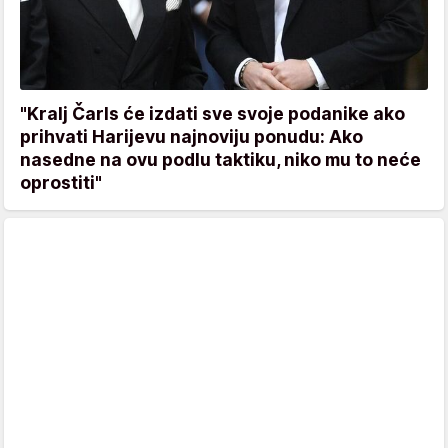
"Kralj Čarls će izdati sve svoje podanike ako
prihvati Harijevu najnoviju ponudu: Ako
nasedne na ovu podlu taktiku, niko mu to neće
oprostiti"