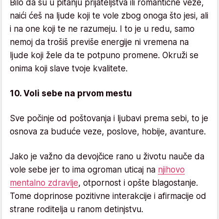
Bilo da su u pitanju prijateljstva ili romantične veze,
naići ćeš na ljude koji te vole zbog onoga što jesi, ali
i na one koji te ne razumeju. I to je u redu, samo
nemoj da trošiš previše energije ni vremena na
ljude koji žele da te potpuno promene. Okruži se
onima koji slave tvoje kvalitete.
10. Voli sebe na prvom mestu
Sve počinje od poštovanja i ljubavi prema sebi, to je
osnova za buduće veze, poslove, hobije, avanture.
Jako je važno da devojčice rano u životu nauče da
vole sebe jer to ima ogroman uticaj na
njihovo
mentalno zdravlje
, otpornost i opšte blagostanje.
Tome doprinose pozitivne interakcije i afirmacije od
strane roditelja u ranom detinjstvu.