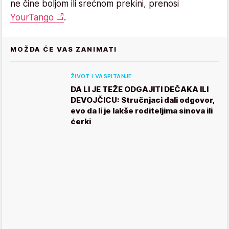
ne čine boljom ili srećnom prekini, prenosi
YourTango
.
MOŽDA ĆE VAS ZANIMATI
ŽIVOT I VASPITANJE
DA LI JE TEŽE ODGAJITI DEČAKA ILI
DEVOJČICU: Stručnjaci dali odgovor,
evo da li je lakše roditeljima sinova ili
ćerki