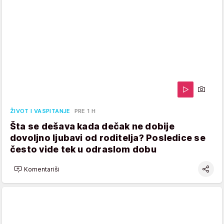
ŽIVOT I VASPITANJE
PRE 1 H
Šta se dešava kada dečak ne dobije
dovoljno ljubavi od roditelja? Posledice se
često vide tek u odraslom dobu
Komentariši