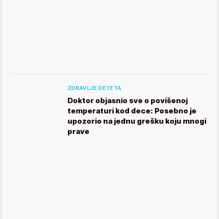
ZDRAVLJE DETETA
Doktor objasnio sve o povišenoj
temperaturi kod dece: Posebno je
upozorio na jednu grešku koju mnogi
prave