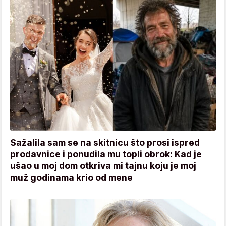
Sažalila sam se na skitnicu što prosi ispred
prodavnice i ponudila mu topli obrok: Kad je
ušao u moj dom otkriva mi tajnu koju je moj
muž godinama krio od mene