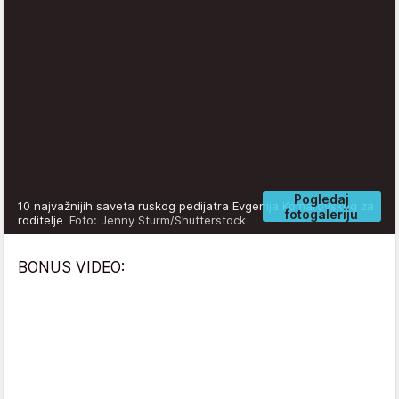
Pogledaj
10 najvažnijih saveta ruskog pedijatra Evgenija Komarovskog za
fotogaleriju
roditelje
Foto: Jenny Sturm/Shutterstock
BONUS VIDEO: