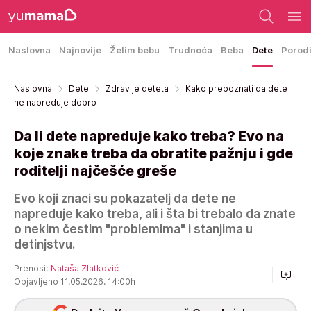
Naslovna
Najnovije
Želim bebu
Trudnoća
Beba
Dete
Porod
Naslovna
Dete
Zdravlje deteta
Kako prepoznati da dete
ne napreduje dobro
Da li dete napreduje kako treba? Evo na
koje znake treba da obratite pažnju i gde
roditelji najčešće greše
Evo koji znaci su pokazatelj da dete ne
napreduje kako treba, ali i šta bi trebalo da znate
o nekim čestim "problemima" i stanjima u
detinjstvu.
Prenosi:
Nataša Zlatković
Objavljeno 11.05.2026. 14:00h