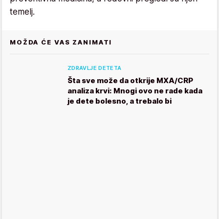
temelj.
MOŽDA ĆE VAS ZANIMATI
ZDRAVLJE DETETA
Šta sve može da otkrije MXA/CRP
analiza krvi: Mnogi ovo ne rade kada
je dete bolesno, a trebalo bi