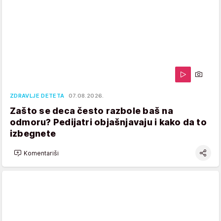
ZDRAVLJE DETETA
07.08.2026.
Zašto se deca često razbole baš na
odmoru? Pedijatri objašnjavaju i kako da to
izbegnete
Komentariši