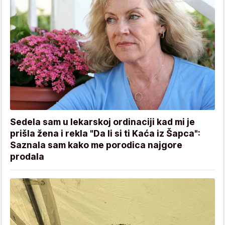
Sedela sam u lekarskoj ordinaciji kad mi je
prišla žena i rekla "Da li si ti Kaća iz Šapca":
Saznala sam kako me porodica najgore
prodala