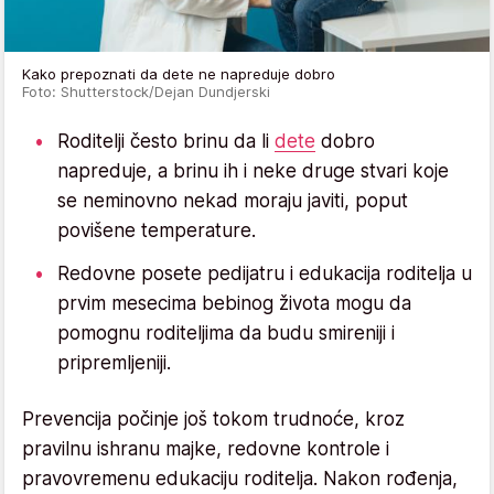
Kako prepoznati da dete ne napreduje dobro
Foto: Shutterstock/Dejan Dundjerski
Roditelji često brinu da li
dete
dobro
napreduje, a brinu ih i neke druge stvari koje
se neminovno nekad moraju javiti, poput
povišene temperature.
Redovne posete pedijatru i edukacija roditelja u
prvim mesecima bebinog života mogu da
pomognu roditeljima da budu smireniji i
pripremljeniji.
Prevencija počinje još tokom trudnoće, kroz
pravilnu ishranu majke, redovne kontrole i
pravovremenu edukaciju roditelja. Nakon rođenja,