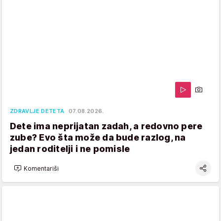
ZDRAVLJE DETETA
07.08.2026.
Dete ima neprijatan zadah, a redovno pere
zube? Evo šta može da bude razlog, na
jedan roditelji i ne pomisle
Komentariši