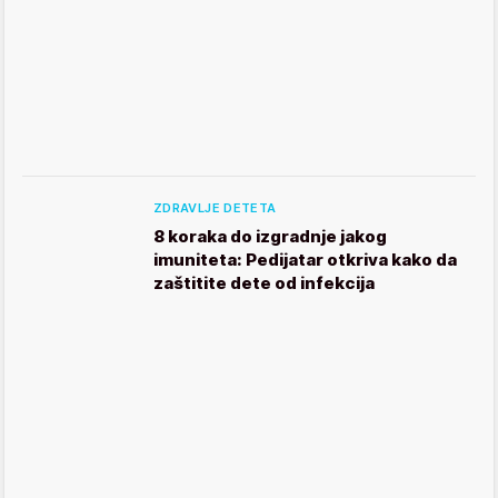
ZDRAVLJE DETETA
8 koraka do izgradnje jakog
imuniteta: Pedijatar otkriva kako da
zaštitite dete od infekcija