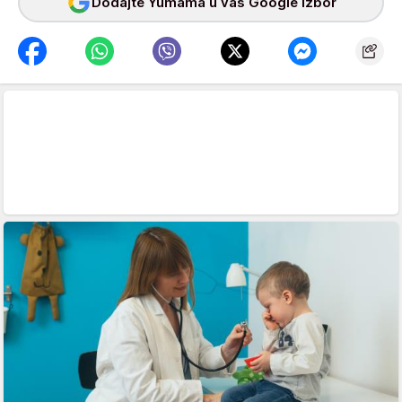
Dodajte Yumama u vaš Google izbor