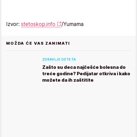
Izvor:
stetoskop.info
/Yumama
MOŽDA ĆE VAS ZANIMATI
ZDRAVLJE DETETA
Zašto su deca najčešće bolesna do
treće godine? Pedijatar otkriva i kako
možete da ih zaštitite