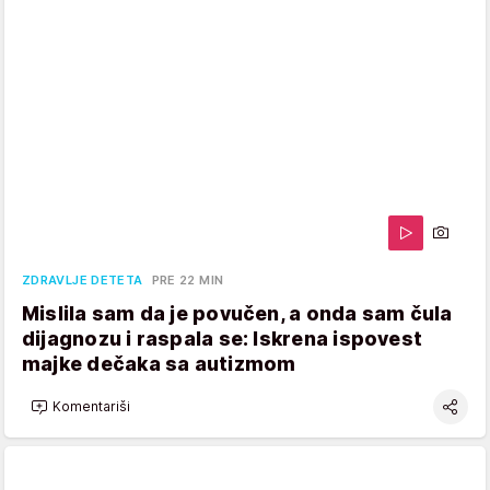
ZDRAVLJE DETETA
PRE 22 MIN
Mislila sam da je povučen, a onda sam čula
dijagnozu i raspala se: Iskrena ispovest
majke dečaka sa autizmom
Komentariši