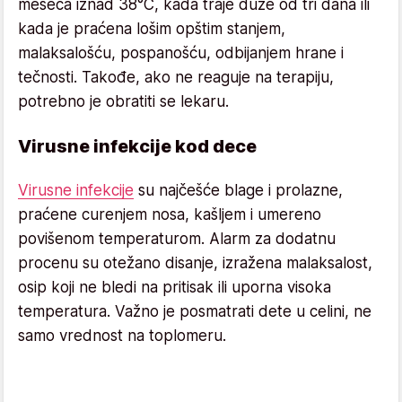
meseca iznad 38°C, kada traje duže od tri dana ili
kada je praćena lošim opštim stanjem,
malaksalošću, pospanošću, odbijanjem hrane i
tečnosti. Takođe, ako ne reaguje na terapiju,
potrebno je obratiti se lekaru.
Virusne infekcije kod dece
Virusne infekcije
su najčešće blage i prolazne,
praćene curenjem nosa, kašljem i umereno
povišenom temperaturom. Alarm za dodatnu
procenu su otežano disanje, izražena malaksalost,
osip koji ne bledi na pritisak ili uporna visoka
temperatura. Važno je posmatrati dete u celini, ne
samo vrednost na toplomeru.