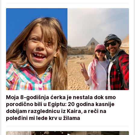
Moja 8-godišnja ćerka je nestala dok smo
porodično bili u Egiptu: 20 godina kasnije
dobijam razglednicu iz Kaira, a reči na
poleđini mi lede krv u žilama