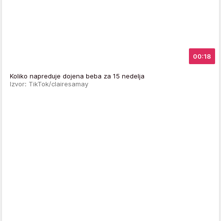
00:18
Koliko napreduje dojena beba za 15 nedelja
Izvor: TikTok/clairesamay