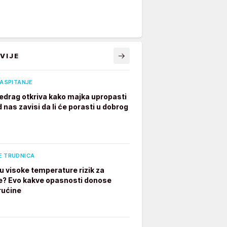
VIJE
VASPITANJE
edrag otkriva kako majka upropasti
 nas zavisi da li će porasti u dobrog
E TRUDNICA
u visoke temperature rizik za
e? Evo kakve opasnosti donose
rućine