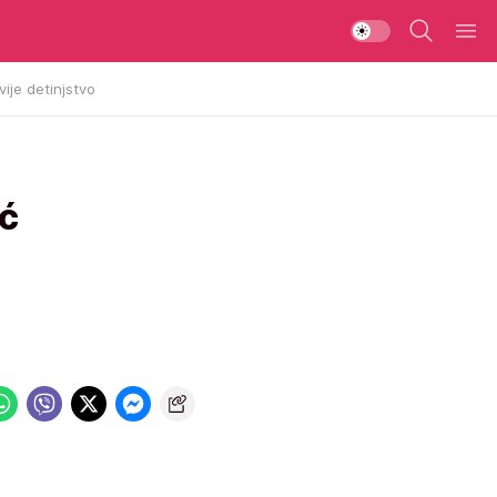
vije detinjstvo
ić