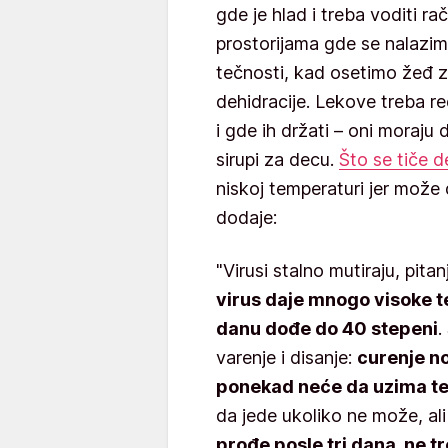
gde je hlad i treba voditi 
prostorijama gde se nalazimo
tečnosti, kad osetimo žeđ z
dehidracije. Lekove treba re
i gde ih držati – oni moraj
sirupi za decu.
Što se tiče d
niskoj temperaturi jer može 
dodaje:
"Virusi stalno mutiraju, pitanje
virus daje mnogo visoke 
danu dođe do 40 stepeni
.
varenje i disanje:
curenje no
ponekad neće da uzima te
da jede ukoliko ne može, al
prođe posle tri dana, ne tr