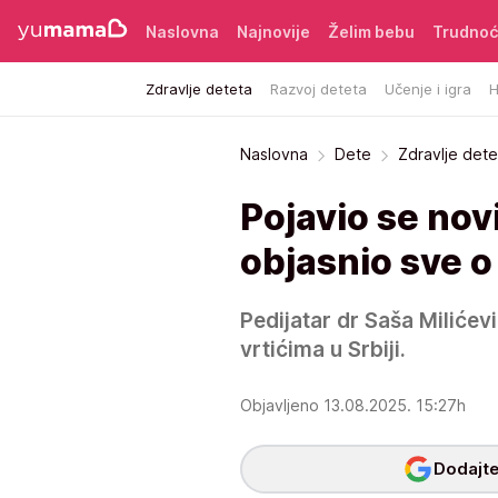
Naslovna
Najnovije
Želim bebu
Trudno
Zdravlje deteta
Razvoj deteta
Učenje i igra
H
Naslovna
Dete
Zdravlje dete
Pojavio se novi
objasnio sve o
Pedijatar dr Saša Milićev
vrtićima u Srbiji.
Objavljeno 13.08.2025. 15:27h
Dodajte