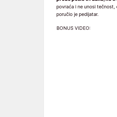
povraća i ne unosi tečnost, 
poručio je pedijatar.
BONUS VIDEO: