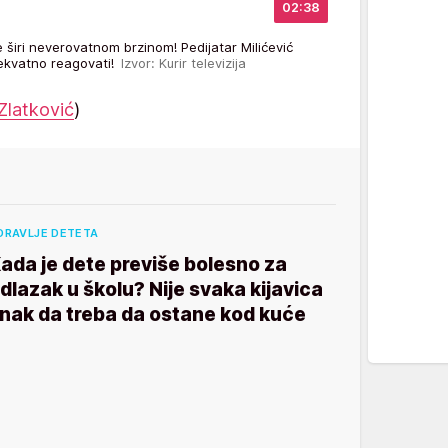
02:38
se širi neverovatnom brzinom! Pedijatar Milićević
dekvatno reagovati!
Izvor: Kurir televizija
Zlatković
)
DRAVLJE DETETA
ada je dete previše bolesno za
dlazak u školu? Nije svaka kijavica
nak da treba da ostane kod kuće