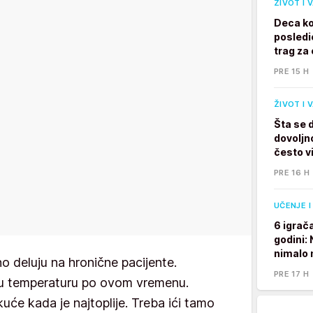
ŽIVOT I 
Deca ko
posledi
trag za 
PRE 15 H
ŽIVOT I 
Šta se 
dovoljno
često v
PRE 16 H
UČENJE I
6 igrač
godini:
nimalo 
 deluju na hronične pacijente.
PRE 17 H
nu temperaturu po ovom vremenu.
kuće kada je najtoplije. Treba ići tamo