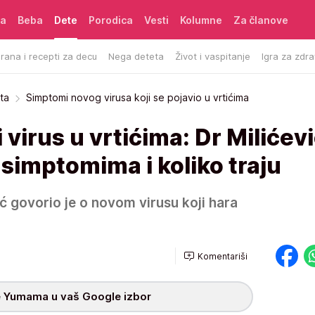
ća
Beba
Dete
Porodica
Vesti
Kolumne
Za članove
rana i recepti za decu
Nega deteta
Život i vaspitanje
Igra za zdra
ta
Simptomi novog virusa koji se pojavio u vrtićima
 virus u vrtićima: Dr Milićev
 simptomima i koliko traju
ić govorio je o novom virusu koji hara
Komentariši
 Yumama u vaš Google izbor