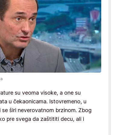
ja
rature su veoma visoke, a one su
enata u čekaonicama. Istovremeno, u
ji se širi neverovatnom brzinom. Zbog
o pre svega da zaštititi decu, ali i