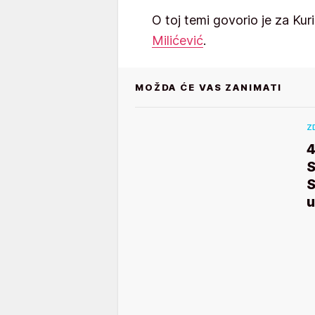
O toj temi govorio je za Kuri
Milićević
.
MOŽDA ĆE VAS ZANIMATI
Z
4
S
u