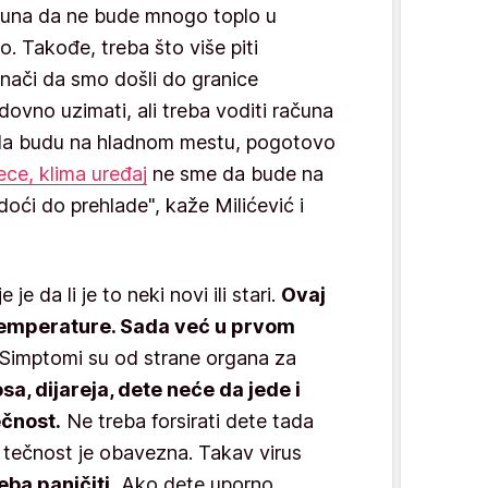
računa da ne bude mnogo toplo u
. Takođe, treba što više piti
nači da smo došli do granice
dovno uzimati, ali treba voditi računa
u da budu na hladnom mestu, pogotovo
ece, klima uređaj
ne sme da bude na
doći do prehlade", kaže Milićević i
 je da li je to neki novi ili stari.
Ovaj
temperature. Sada već u prvom
 Simptomi su od strane organa za
sa, dijareja, dete neće da jede i
čnost.
Ne treba forsirati dete tada
i tečnost je obavezna. Takav virus
eba paničiti.
Ako dete uporno