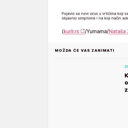
Pojavio se novi virus u vrtićima koji 
objasnio simptome i na koji način a
(
kurir.rs
/Yumama/
Nataša 
MOŽDA ĆE VAS ZANIMATI
Z
K
o
z