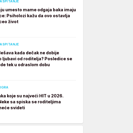
VASPITANJE
ju umesto mame odgaja baka imaju
ce: Psiholozi kažu da ovo ostavlja
ceo život
VASPITANJE
dešava kada dečak ne dobije
 ljubavi od roditelja? Posledice se
ide tek u odraslom dobu
 IGRA
aka koje su najveći HIT u 2026.
 Neke sa spiska se roditeljima
neće svideti