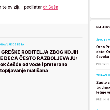
r televiziju, pedijatar
dr Saša
NAJNO
ŽIVOT I 
DRAVLJE DETETA
Otac Pr
 GREŠKE RODITELJA ZBOG KOJIH
dete: Od
čoveka
SE DECA ČESTO RAZBOLJEVAJU:
ok češće od vode i preterano
PRE 12 H
topljavanje mališana
ZDRAVLJ
Zašto s
trudnic
letnje v
PRE 14 H