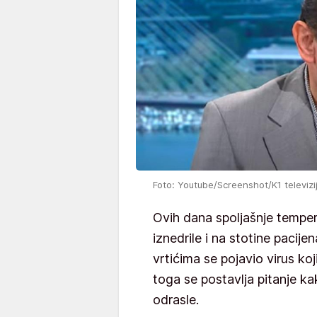
Foto: Youtube/Screenshot/K1 televizi
Ovih dana spoljašnje tempe
iznedrile i na stotine pacij
vrtićima se pojavio virus ko
toga se postavlja pitanje kak
odrasle.