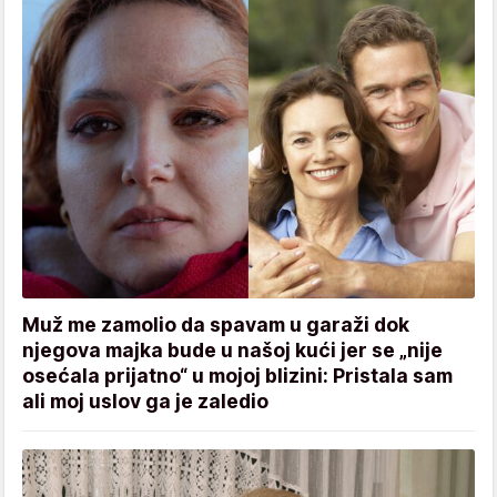
Muž me zamolio da spavam u garaži dok
njegova majka bude u našoj kući jer se „nije
osećala prijatno“ u mojoj blizini: Pristala sam
ali moj uslov ga je zaledio