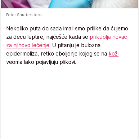
Foto: Shutterstock
Nekoliko puta do sada imali smo prilike da čujemo
za decu leptire, najčešće kada se
prikuplja novac
za njihovo lečenje
. U pitanju je bulozna
epidermoliza, retko oboljenje kojeg se na
koži
veoma lako pojavljuju plikovi.