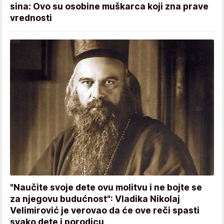
sina: Ovo su osobine muškarca koji zna prave
vrednosti
"Naučite svoje dete ovu molitvu i ne bojte se
za njegovu budućnost": Vladika Nikolaj
Velimirović je verovao da će ove reči spasti
svako dete i porodicu