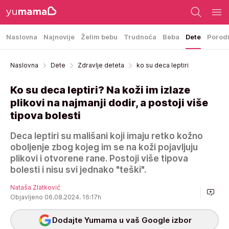
Naslovna
Najnovije
Želim bebu
Trudnoća
Beba
Dete
Porod
Naslovna
Dete
Zdravlje deteta
ko su deca leptiri
Ko su deca leptiri? Na koži im izlaze
plikovi na najmanji dodir, a postoji više
tipova bolesti
Deca leptiri su mališani koji imaju retko kožno
oboljenje zbog kojeg im se na koži pojavljuju
plikovi i otvorene rane. Postoji više tipova
bolesti i nisu svi jednako "teški".
Nataša Zlatković
Objavljeno 06.08.2024. 16:17h
Dodajte Yumama u vaš Google izbor