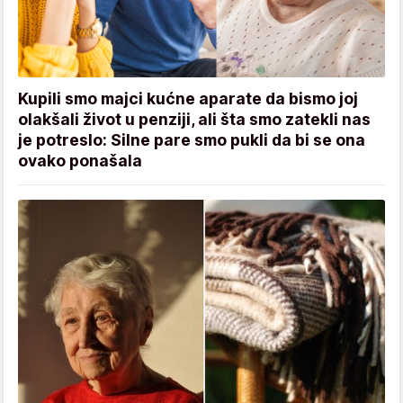
Kupili smo majci kućne aparate da bismo joj
olakšali život u penziji, ali šta smo zatekli nas
je potreslo: Silne pare smo pukli da bi se ona
ovako ponašala