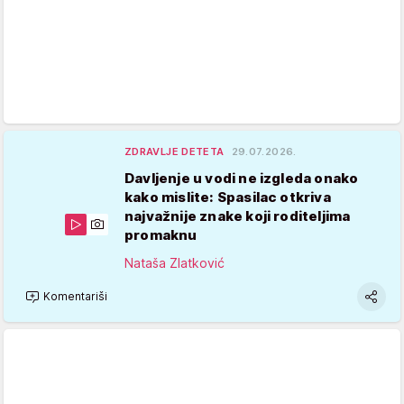
ZDRAVLJE DETETA
29.07.2026.
Davljenje u vodi ne izgleda onako
kako mislite: Spasilac otkriva
najvažnije znake koji roditeljima
promaknu
Nataša Zlatković
Komentariši