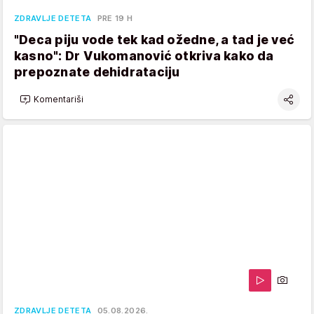
ZDRAVLJE DETETA
PRE 19 H
"Deca piju vode tek kad ožedne, a tad je već
kasno": Dr Vukomanović otkriva kako da
prepoznate dehidrataciju
Komentariši
ZDRAVLJE DETETA
05.08.2026.