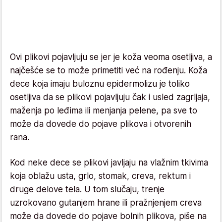
Ovi plikovi pojavljuju se jer je koža veoma osetljiva, a
najčešće se to može primetiti već na rođenju. Koža
dece koja imaju buloznu epidermolizu je toliko
osetljiva da se plikovi pojavljuju čak i usled zagrljaja,
maženja po leđima ili menjanja pelene, pa sve to
može da dovede do pojave plikova i otvorenih
rana.
Kod neke dece se plikovi javljaju na vlažnim tkivima
koja oblažu usta, grlo, stomak, creva, rektum i
druge delove tela. U tom slučaju, trenje
uzrokovano gutanjem hrane ili pražnjenjem creva
može da dovede do pojave bolnih plikova, piše na