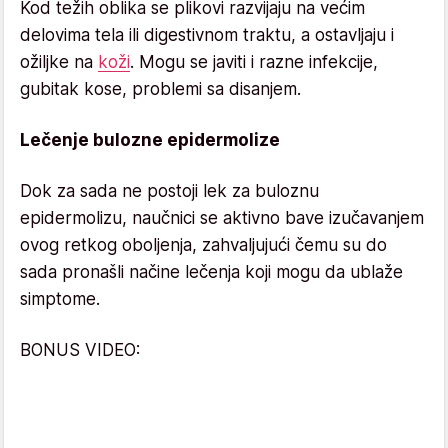
Kod težih oblika se plikovi razvijaju na većim
delovima tela ili digestivnom traktu, a ostavljaju i
ožiljke na
koži
. Mogu se javiti i razne infekcije,
gubitak kose, problemi sa disanjem.
Lečenje bulozne epidermolize
Dok za sada ne postoji lek za buloznu
epidermolizu, naučnici se aktivno bave izučavanjem
ovog retkog oboljenja, zahvaljujući čemu su do
sada pronašli načine lečenja koji mogu da ublaže
simptome.
BONUS VIDEO: