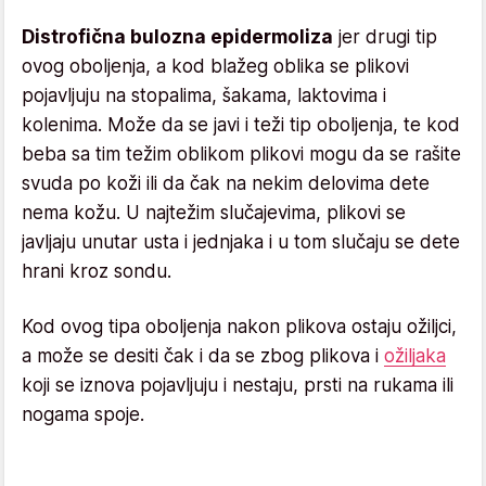
Distrofična bulozna epidermoliza
jer drugi tip
ovog oboljenja, a kod blažeg oblika se plikovi
pojavljuju na stopalima, šakama, laktovima i
kolenima. Može da se javi i teži tip oboljenja, te kod
beba sa tim težim oblikom plikovi mogu da se rašite
svuda po koži ili da čak na nekim delovima dete
nema kožu. U najtežim slučajevima, plikovi se
javljaju unutar usta i jednjaka i u tom slučaju se dete
hrani kroz sondu.
Kod ovog tipa oboljenja nakon plikova ostaju ožiljci,
a može se desiti čak i da se zbog plikova i
ožiljaka
koji se iznova pojavljuju i nestaju, prsti na rukama ili
nogama spoje.