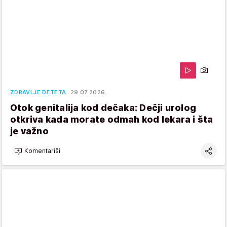
ZDRAVLJE DETETA
29.07.2026.
Otok genitalija kod dečaka: Dečji urolog
otkriva kada morate odmah kod lekara i šta
je važno
Komentariši