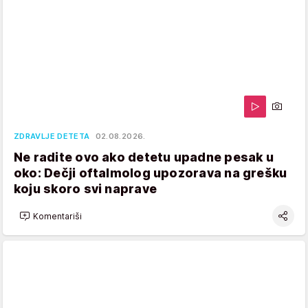
ZDRAVLJE DETETA
02.08.2026.
Ne radite ovo ako detetu upadne pesak u
oko: Dečji oftalmolog upozorava na grešku
koju skoro svi naprave
Komentariši