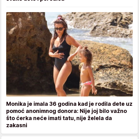
Monika je imala 36 godina kad je rodila dete uz
pomoć anonimnog donora: Nije joj bilo važno
što ćerka neće imati tatu, nije želela da
zakasni