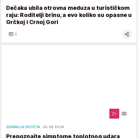
Dečaka ubila otrovna meduza u turističkom
raju: Roditelji brinu, a evo koliko su opasne u
Grčkoj i Crnoj Gori
1
ZDRAVLJE DETETA
05.08.2026.
Prepoznajte simptome toplotnog udara