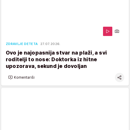
ZDRAVLJE DETETA
27.07.2026.
Ovo je najopasnija stvar na plaži, a svi
roditelji to nose: Doktorka iz hitne
upozorava, sekund je dovoljan
Komentariši