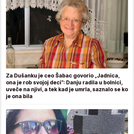
Za Dušanku je ceo Šabac govorio „Jadnica,
ona je rob svojoj deci“: Danju radila u bolnici,
uveče na njivi, a tek kad je umrla, saznalo se ko
je ona bila