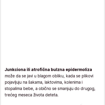
Junkciona ili atrofična bulzna epidermoliza
može da se javi u blagom obliku, kada se plikovi
pojavljuju na šakama, laktovima, kolenima i
stopalima bebe, a obično se smanjuju do drugog,
trećeg meseca života deteta.