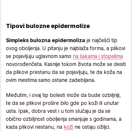
Tipovi bulozne epidermolize
Simpleks bulozna epidermoliza
je najčešći tip
ovog oboljenja. U pitanju je najblaža forma, a plikovi
se pojavljuju uglavnom samo
na šakama i stopalima
novorođenčeta. Kasnije tokom života može se desiti
da plikovi prestanu da se pojavljuju, te da koža na
ovim mestima samo ostane zadebljana.
Međutim, i ovaj tip bolesti može da bude ozbiljniji,
te da se plikovi prošire bilo gde po koži ili unutar
usta. Ipak, dobra vest i u tom slučaju je da se
obično ozbiljnost oboljenja smanjuje s godinama, a
kada plikovi nestanu, na
koži
ne ostaju ožiljci.