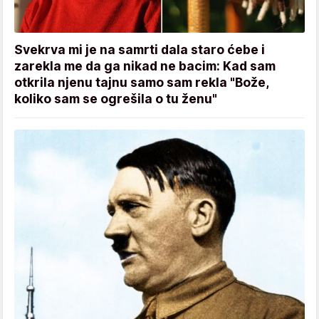
Svekrva mi je na samrti dala staro ćebe i
zarekla me da ga nikad ne bacim: Kad sam
otkrila njenu tajnu samo sam rekla "Bože,
koliko sam se ogrešila o tu ženu"