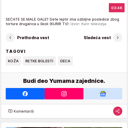
03:46
SEĆATE SE MALE GALE? Dete leptir ima ozbiljne posledice zbog
torture drugarica u školi (KURIR TV)
Izvor: Kurir televizija
Prethodna vest
Sledeća vest
TAGOVI
KOŽA
RETKE BOLESTI
DECA
Budi deo Yumama zajednice.
Komentariši