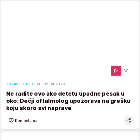
ZDRAVLJE DETETA
02.08.2026.
Ne radite ovo ako detetu upadne pesak u
oko: Dečji oftalmolog upozorava na grešku
koju skoro svi naprave
Komentariši