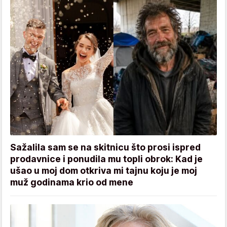
Sažalila sam se na skitnicu što prosi ispred
prodavnice i ponudila mu topli obrok: Kad je
ušao u moj dom otkriva mi tajnu koju je moj
muž godinama krio od mene