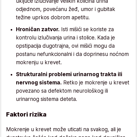
uključe izlučivanje velikih količina urina
odjednom, povećanu žeđ, umor i gubitak
težine uprkos dobrom apetitu.
Hroničan zatvor.
Isti mišići se koriste za
kontrolu izlučivanja urina i stolice. Kada je
opstipacija dugotrajna, ovi mišići mogu da
postanu nefunkcionalni i da doprinesu noćnom
mokrenju u krevet.
Strukturalni problemi urinarnog trakta ili
nervnog sistema.
Retko je mokrenje u krevet
povezano sa defektom neurološkog ili
urinarnog sistema deteta.
Faktori rizika
Mokrenje u krevet može uticati na svakog, ali je