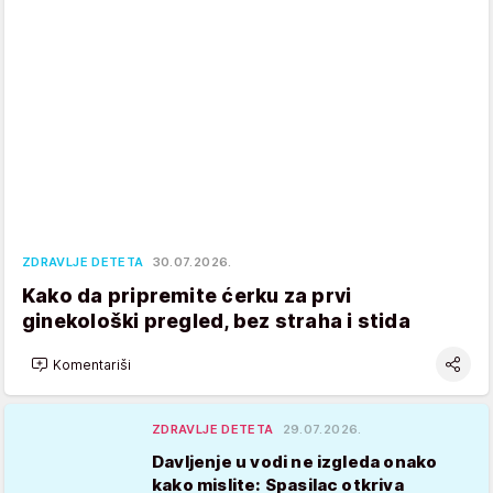
ZDRAVLJE DETETA
30.07.2026.
Kako da pripremite ćerku za prvi
ginekološki pregled, bez straha i stida
Komentariši
ZDRAVLJE DETETA
29.07.2026.
Davljenje u vodi ne izgleda onako
kako mislite: Spasilac otkriva