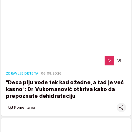
ZDRAVLJE DETETA
06.08.2026.
"Deca piju vode tek kad ožedne, a tad je već
kasno": Dr Vukomanović otkriva kako da
prepoznate dehidrataciju
Komentariši