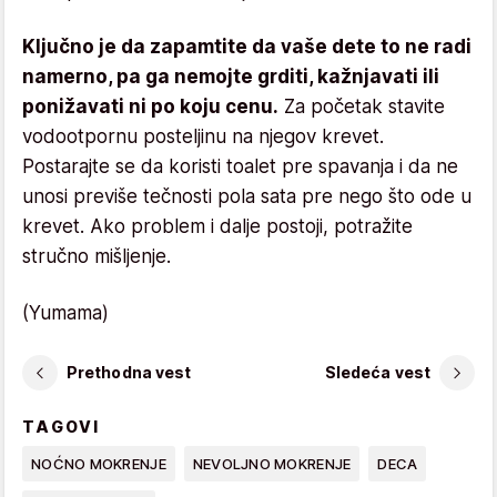
Ključno je da zapamtite da vaše dete to ne radi
namerno, pa ga nemojte grditi, kažnjavati ili
ponižavati ni po koju cenu.
Za početak stavite
vodootpornu posteljinu na njegov krevet.
Postarajte se da koristi toalet pre spavanja i da ne
unosi previše tečnosti pola sata pre nego što ode u
krevet. Ako problem i dalje postoji, potražite
stručno mišljenje.
(Yumama)
Prethodna vest
Sledeća vest
TAGOVI
NOĆNO MOKRENJE
NEVOLJNO MOKRENJE
DECA