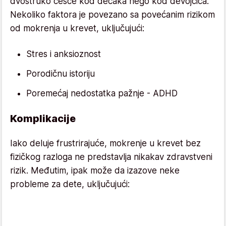
dvostruko češće kod dečaka nego kod devojčica.
Nekoliko faktora je povezano sa povećanim rizikom
od mokrenja u krevet, uključujući:
Stres i anksioznost
Porodičnu istoriju
Poremećaj nedostatka pažnje - ADHD
Komplikacije
Iako deluje frustrirajuće, mokrenje u krevet bez
fizičkog razloga ne predstavlja nikakav zdravstveni
rizik. Međutim, ipak može da izazove neke
probleme za dete, uključujući: