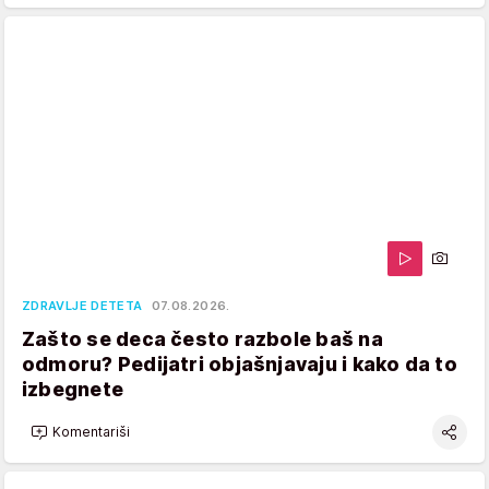
ZDRAVLJE DETETA
07.08.2026.
Zašto se deca često razbole baš na
odmoru? Pedijatri objašnjavaju i kako da to
izbegnete
Komentariši