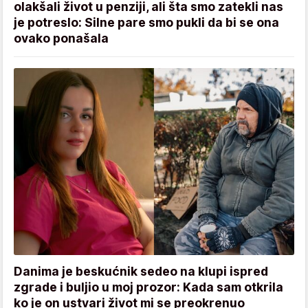
olakšali život u penziji, ali šta smo zatekli nas
je potreslo: Silne pare smo pukli da bi se ona
ovako ponašala
Danima je beskućnik sedeo na klupi ispred
zgrade i buljio u moj prozor: Kada sam otkrila
ko je on ustvari život mi se preokrenuo