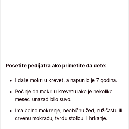
Posetite pedijatra ako primetite da dete:
I dalje mokri u krevet, a napunilo je 7 godina.
Počinje da mokri u krevetu iako je nekoliko
meseci unazad bilo suvo.
Ima bolno mokrenje, neobičnu žeđ, ružičastu ili
crvenu mokraću, tvrdu stolicu ili hrkanje.