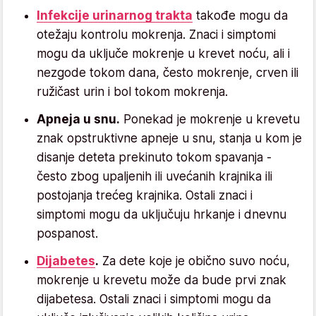
Infekcije urinarnog trakta
takođe mogu da
otežaju kontrolu mokrenja. Znaci i simptomi
mogu da uključe mokrenje u krevet noću, ali i
nezgode tokom dana, često mokrenje, crven ili
ružičast urin i bol tokom mokrenja.
Apneja u snu.
Ponekad je mokrenje u krevetu
znak opstruktivne apneje u snu, stanja u kom je
disanje deteta prekinuto tokom spavanja -
često zbog upaljenih ili uvećanih krajnika ili
postojanja trećeg krajnika. Ostali znaci i
simptomi mogu da uključuju hrkanje i dnevnu
pospanost.
Dijabetes
.
Za dete koje je obično suvo noću,
mokrenje u krevetu može da bude prvi znak
dijabetesa. Ostali znaci i simptomi mogu da