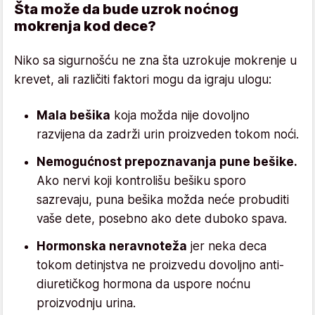
Šta može da bude uzrok noćnog
mokrenja kod dece?
Niko sa sigurnošću ne zna šta uzrokuje mokrenje u
krevet, ali različiti faktori mogu da igraju ulogu:
Mala bešika
koja možda nije dovoljno
razvijena da zadrži urin proizveden tokom noći.
Nemogućnost prepoznavanja pune bešike.
Ako nervi koji kontrolišu bešiku sporo
sazrevaju, puna bešika možda neće probuditi
vaše dete, posebno ako dete duboko spava.
Hormonska neravnoteža
jer neka deca
tokom detinjstva ne proizvedu dovoljno anti-
diuretičkog hormona da uspore noćnu
proizvodnju urina.