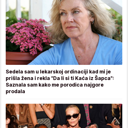
Sedela sam u lekarskoj ordinaciji kad mi je
prišla žena i rekla "Da li si ti Kaća iz Šapca":
Saznala sam kako me porodica najgore
prodala