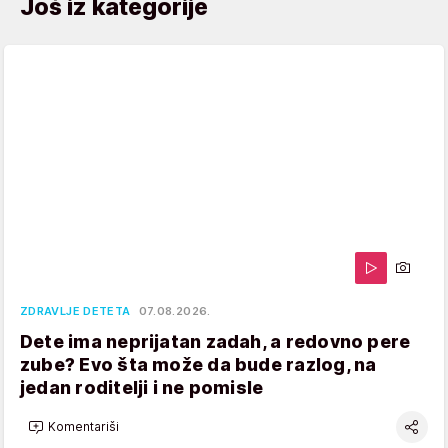
Još iz kategorije
ZDRAVLJE DETETA
07.08.2026.
Dete ima neprijatan zadah, a redovno pere
zube? Evo šta može da bude razlog, na
jedan roditelji i ne pomisle
Komentariši