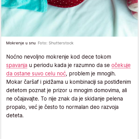
Mokrenje u snu
Foto: Shutterstock
Noćno nevoljno mokrenje kod dece tokom
spavanja
u periodu kada je razumno da se
očekuje
da ostane suvo celu noć
, problem je mnogih.
Mokar čaršaf i pidžama u kombinaciji sa postiđenim
detetom poznat je prizor u mnogim domovima, ali
ne očajavajte. To nije znak da je skidanje pelena
propalo, već je često to normalan deo razvoja
deteta.