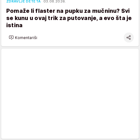
ZDRAVLJE DETETA
03.08.2026.
Pomaže li flaster na pupku za mučninu? Svi
se kunu u ovaj trik za putovanje, a evo šta je
istina
Komentariši