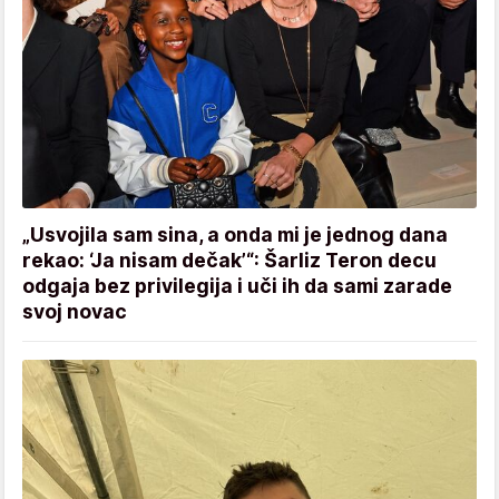
„Usvojila sam sina, a onda mi je jednog dana
rekao: ‘Ja nisam dečak’“: Šarliz Teron decu
odgaja bez privilegija i uči ih da sami zarade
svoj novac