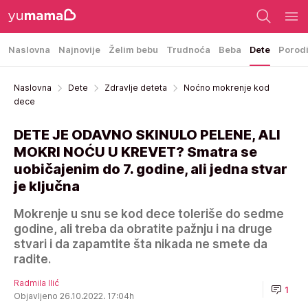
Naslovna
Najnovije
Želim bebu
Trudnoća
Beba
Dete
Porod
Naslovna
Dete
Zdravlje deteta
Noćno mokrenje kod
dece
DETE JE ODAVNO SKINULO PELENE, ALI
MOKRI NOĆU U KREVET? Smatra se
uobičajenim do 7. godine, ali jedna stvar
je ključna
Mokrenje u snu se kod dece toleriše do sedme
godine, ali treba da obratite pažnju i na druge
stvari i da zapamtite šta nikada ne smete da
radite.
Radmila Ilić
1
Objavljeno 26.10.2022. 17:04h