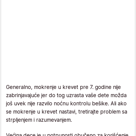
Generalno, mokrenje u krevet pre 7. godine nije
zabrinjavajuće jer do tog uzrasta vaše dete možda
još uvek nije razvilo noćnu kontrolu bešike. Ali ako
se mokrenje u krevet nastavi, tretirajte problem sa
strpljenjem i razumevanjem.
Većina dece je u potpunosti obučeno za korišćenje