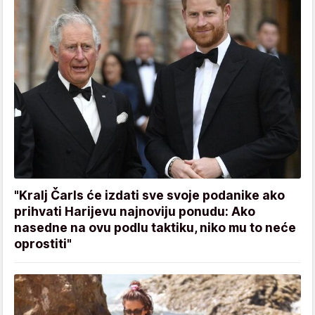
"Kralj Čarls će izdati sve svoje podanike ako
prihvati Harijevu najnoviju ponudu: Ako
nasedne na ovu podlu taktiku, niko mu to neće
oprostiti"