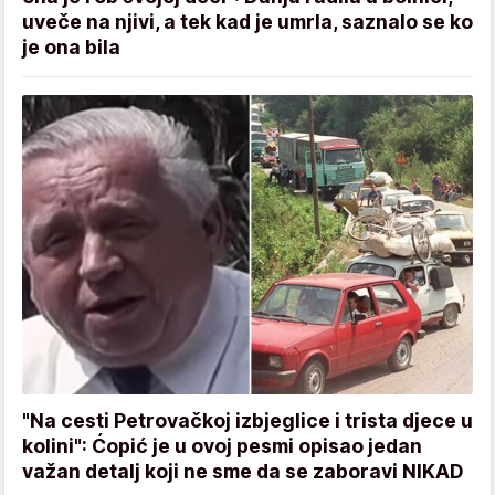
uveče na njivi, a tek kad je umrla, saznalo se ko
je ona bila
"Na cesti Petrovačkoj izbjeglice i trista djece u
kolini": Ćopić je u ovoj pesmi opisao jedan
važan detalj koji ne sme da se zaboravi NIKAD