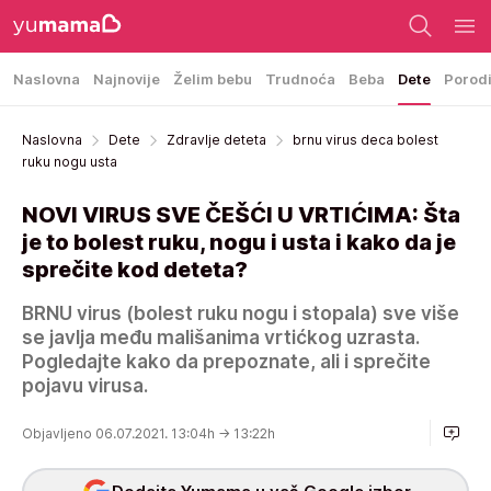
Naslovna
Najnovije
Želim bebu
Trudnoća
Beba
Dete
Porod
Naslovna
Dete
Zdravlje deteta
brnu virus deca bolest
ruku nogu usta
NOVI VIRUS SVE ČEŠĆI U VRTIĆIMA: Šta
je to bolest ruku, nogu i usta i kako da je
sprečite kod deteta?
BRNU virus (bolest ruku nogu i stopala) sve više
se javlja među mališanima vrtićkog uzrasta.
Pogledajte kako da prepoznate, ali i sprečite
pojavu virusa.
Objavljeno 06.07.2021. 13:04h
→ 13:22h