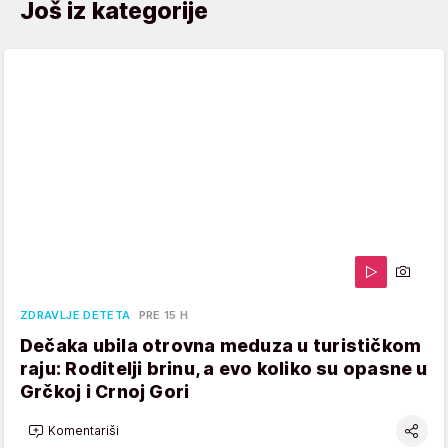
Još iz kategorije
ZDRAVLJE DETETA
PRE 15 H
Dečaka ubila otrovna meduza u turističkom
raju: Roditelji brinu, a evo koliko su opasne u
Grčkoj i Crnoj Gori
Komentariši