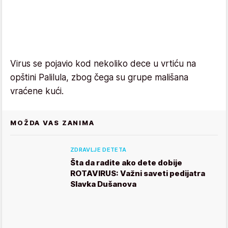
Virus se pojavio kod nekoliko dece u vrtiću na
opštini Palilula, zbog čega su grupe mališana
vraćene kući.
MOŽDA VAS ZANIMA
ZDRAVLJE DETETA
Šta da radite ako dete dobije
ROTAVIRUS: Važni saveti pedijatra
Slavka Dušanova