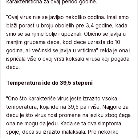
karakteristična za ovaj period godine.
"Ovaj virus nije se javljao nekoliko godina. Imali smo
blaži porast u broju obolelih pre 3,4 godine, kada
smo se sa njime bolje i upoznali. Obično se javlja u
manjim grupama dece, kod dece uzrasta do 10
godina, ali većinski se javlja u vrtićima" rekla je ona i
ispričala više o ovoj vrsti koksaki virusa koji pogađa
decu.
Temperatura ide do 39,5 stepeni
"Ono što karakteriše virus jeste izrazito visoka
temperatura, koja ide na 39,5 pa i više. Najgore za
decu je što virus nosi promene na jeziku zbog čega
ona ne mogu da jedu. Kada se ta dva simptoma
spoje, deca su izrazito malaksala. Pre nekoliko