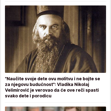
"Naučite svoje dete ovu molitvu i ne bojte se
za njegovu budućnost": Vladika Nikolaj
Velimirović je verovao da će ove reči spasti
svako dete i porodicu