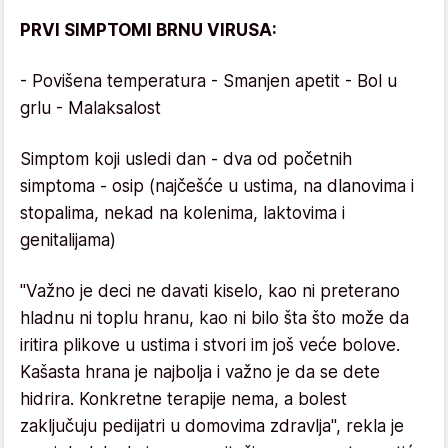
PRVI SIMPTOMI BRNU VIRUSA:
- Povišena temperatura - Smanjen apetit - Bol u
grlu - Malaksalost
Simptom koji usledi dan - dva od početnih
simptoma - osip (najčešće u ustima, na dlanovima i
stopalima, nekad na kolenima, laktovima i
genitalijama)
"Važno je deci ne davati kiselo, kao ni preterano
hladnu ni toplu hranu, kao ni bilo šta što može da
iritira plikove u ustima i stvori im još veće bolove.
Kašasta hrana je najbolja i važno je da se dete
hidrira. Konkretne terapije nema, a bolest
zaključuju pedijatri u domovima zdravlja", rekla je