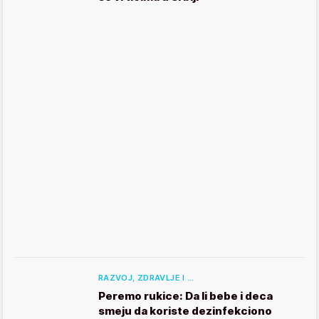
RAZVOJ, ZDRAVLJE I …
Peremo rukice: Da li bebe i deca
smeju da koriste dezinfekciono