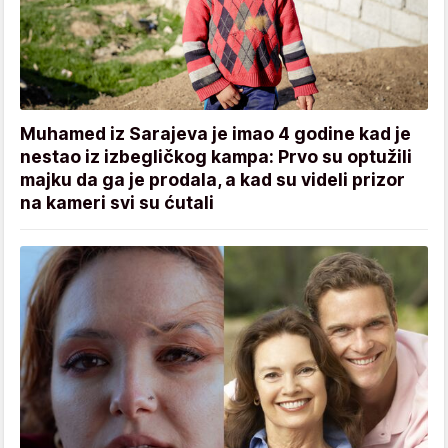
Muhamed iz Sarajeva je imao 4 godine kad je
nestao iz izbegličkog kampa: Prvo su optužili
majku da ga je prodala, a kad su videli prizor
na kameri svi su ćutali