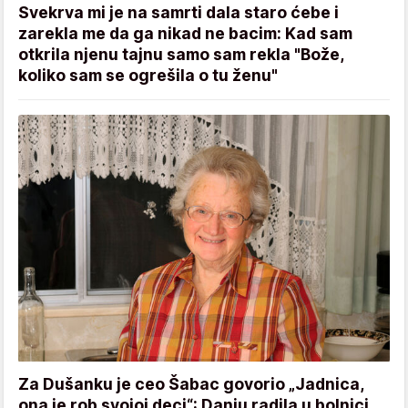
Svekrva mi je na samrti dala staro ćebe i
zarekla me da ga nikad ne bacim: Kad sam
otkrila njenu tajnu samo sam rekla "Bože,
koliko sam se ogrešila o tu ženu"
Za Dušanku je ceo Šabac govorio „Jadnica,
ona je rob svojoj deci“: Danju radila u bolnici,