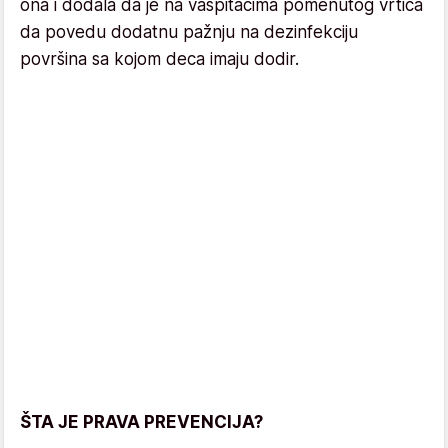
ona i dodala da je na vaspitačima pomenutog vrtića
da povedu dodatnu pažnju na dezinfekciju
površina sa kojom deca imaju dodir.
ŠTA JE PRAVA PREVENCIJA?