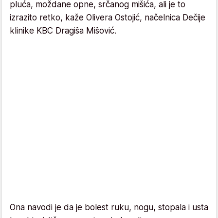
pluća, moždane opne, srčanog mišića, ali je to
izrazito retko, kaže Olivera Ostojić, načelnica Dečije
klinike KBC Dragiša Mišović.
Ona navodi je da je bolest ruku, nogu, stopala i usta