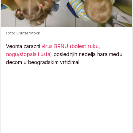
Foto: Shutterstock
Veoma zarazni
virus BRNU (bolest ruku,
nogu/stopala i usta)
poslednjih nedelja hara među
decom u beogradskim vrtićima!