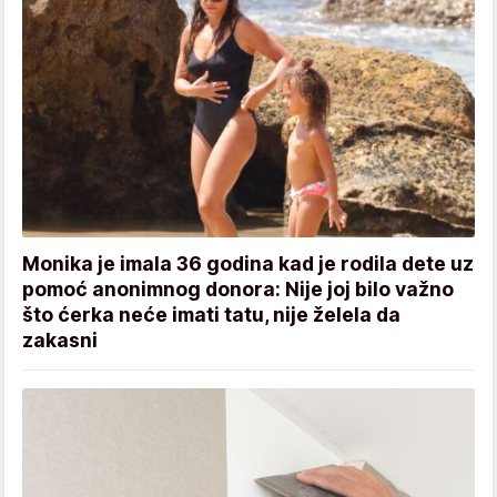
Monika je imala 36 godina kad je rodila dete uz
pomoć anonimnog donora: Nije joj bilo važno
što ćerka neće imati tatu, nije želela da
zakasni