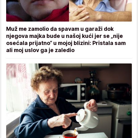
Muž me zamolio da spavam u garaži dok
njegova majka bude u našoj kući jer se „nije
osećala prijatno“ u mojoj blizini: Pristala sam
ali moj uslov ga je zaledio