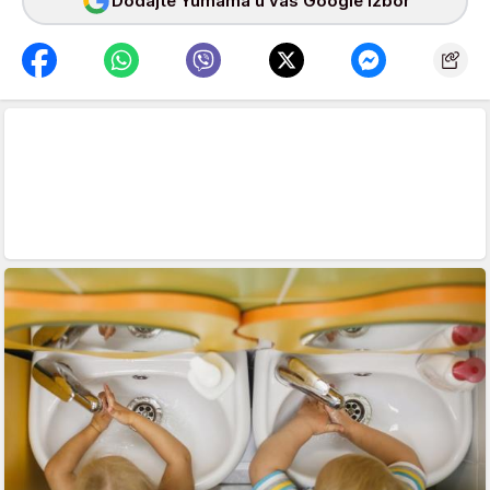
Dodajte Yumama u vaš Google izbor