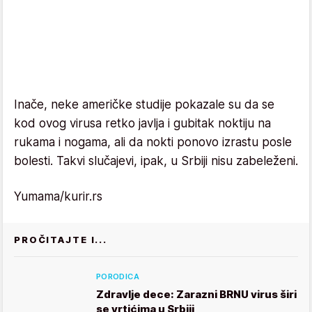
Inače, neke američke studije pokazale su da se
kod ovog virusa retko javlja i gubitak noktiju na
rukama i nogama, ali da nokti ponovo izrastu posle
bolesti. Takvi slučajevi, ipak, u Srbiji nisu zabeleženi.
Yumama/kurir.rs
PROČITAJTE I...
PORODICA
Zdravlje dece: Zarazni BRNU virus širi
se vrtićima u Srbiji