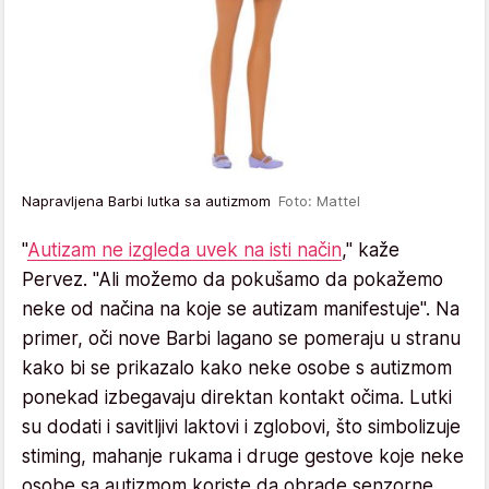
Napravljena Barbi lutka sa autizmom
Foto: Mattel
"
Autizam ne izgleda uvek na isti način
," kaže
Pervez. "Ali možemo da pokušamo da pokažemo
neke od načina na koje se autizam manifestuje". Na
primer, oči nove Barbi lagano se pomeraju u stranu
kako bi se prikazalo kako neke osobe s autizmom
ponekad izbegavaju direktan kontakt očima. Lutki
su dodati i savitljivi laktovi i zglobovi, što simbolizuje
stiming, mahanje rukama i druge gestove koje neke
osobe sa autizmom koriste da obrade senzorne