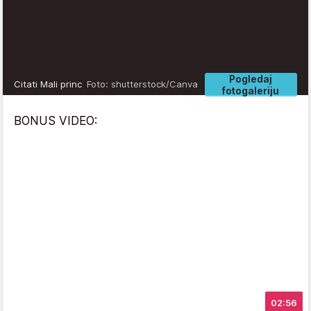
Pogledaj
Citati Mali princ
Foto: shutterstock/Canva
fotogaleriju
BONUS VIDEO:
02:56