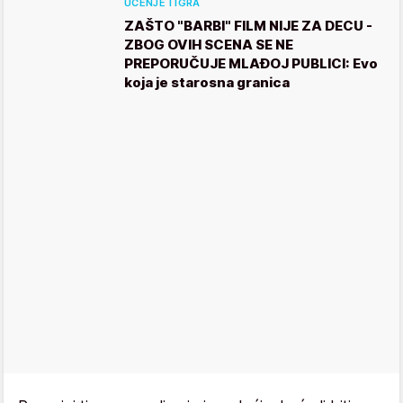
UČENJE I IGRA
ZAŠTO "BARBI" FILM NIJE ZA DECU -
ZBOG OVIH SCENA SE NE
PREPORUČUJE MLAĐOJ PUBLICI: Evo
koja je starosna granica