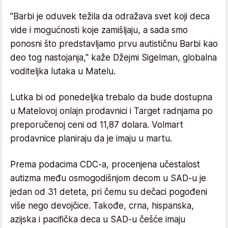
"Barbi je oduvek težila da odražava svet koji deca
vide i mogućnosti koje zamišljaju, a sada smo
ponosni što predstavljamo prvu autističnu Barbi kao
deo tog nastojanja," kaže Džejmi Sigelman, globalna
voditeljka lutaka u Matelu.
Lutka bi od ponedeljka trebalo da bude dostupna
u Matelovoj onlajn prodavnici i Target radnjama po
preporučenoj ceni od 11,87 dolara. Volmart
prodavnice planiraju da je imaju u martu.
Prema podacima CDC-a, procenjena učestalost
autizma među osmogodišnjom decom u SAD-u je
jedan od 31 deteta, pri čemu su dečaci pogođeni
više nego devojčice. Takođe, crna, hispanska,
azijska i pacifička deca u SAD-u češće imaju