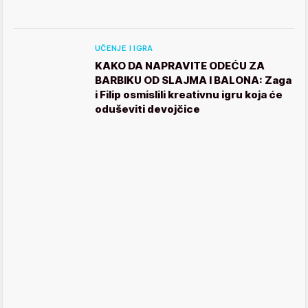
UČENJE I IGRA
KAKO DA NAPRAVITE ODEĆU ZA
BARBIKU OD SLAJMA I BALONA: Zaga
i Filip osmislili kreativnu igru koja će
oduševiti devojčice