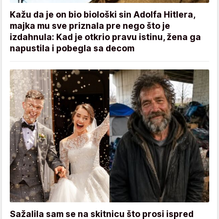
Kažu da je on bio biološki sin Adolfa Hitlera,
majka mu sve priznala pre nego što je
izdahnula: Kad je otkrio pravu istinu, žena ga
napustila i pobegla sa decom
Sažalila sam se na skitnicu što prosi ispred