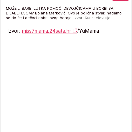
MOŽE LI BARBI LUTKA POMOĆI DEVOJČICAMA U BORBI SA
DIJABETESOM? Bojana Marković: Ovo je odlična stvar, nadamo
se da će i dečaci dobiti svog heroja
Izvor: Kurir televizija
Izvor:
miss7mama.24sata.hr
/YuMama