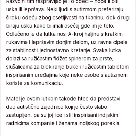
Razvojni tim raspravljao je i o odeći – hoće li biti
uska ili lepršava. Neki ljudi s autizmom preferiraju
široku odeću zbog osetljivosti na tkaninu, dok drugi
biraju usku kako bi imali osećaj gde im je telo.
Odlučeno je da lutka nosi A-kroj haljinu s kratkim
rukavima i lepršavim donjim delom, uz ravne cipele
za stabilnost i jednostavno kretanje. Svaka lutka
dolazi sa ružičastim fidžet spinerom za prste,
slušalicama za blokiranje buke i ružičastim tabletom
inspirisanim uređajima koje neke osobe s autizmom
koriste za komunikaciju.
Matel je ovom lutkom takođe hteo da predstavi
deo autistične zajednice koji je često slabo
zastupljen, pa su joj lice i stil inspirisani indijskim
radnicima kompanije i ženama indijskog porekla.