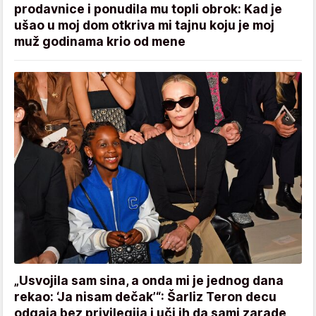
prodavnice i ponudila mu topli obrok: Kad je
ušao u moj dom otkriva mi tajnu koju je moj
muž godinama krio od mene
„Usvojila sam sina, a onda mi je jednog dana
rekao: ‘Ja nisam dečak’“: Šarliz Teron decu
odgaja bez privilegija i uči ih da sami zarade