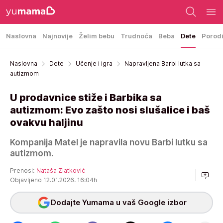
Naslovna
Najnovije
Želim bebu
Trudnoća
Beba
Dete
Porod
Naslovna
Dete
Učenje i igra
Napravljena Barbi lutka sa
autizmom
U prodavnice stiže i Barbika sa
autizmom: Evo zašto nosi slušalice i baš
ovakvu haljinu
Kompanija Matel je napravila novu Barbi lutku sa
autizmom.
Prenosi:
Nataša Zlatković
Objavljeno 12.01.2026. 16:04h
Dodajte Yumama u vaš Google izbor