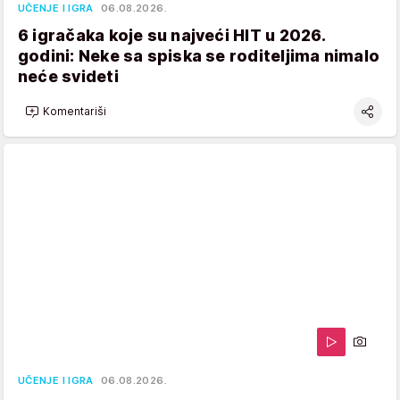
UČENJE I IGRA
06.08.2026.
6 igračaka koje su najveći HIT u 2026.
godini: Neke sa spiska se roditeljima nimalo
neće svideti
Komentariši
UČENJE I IGRA
06.08.2026.