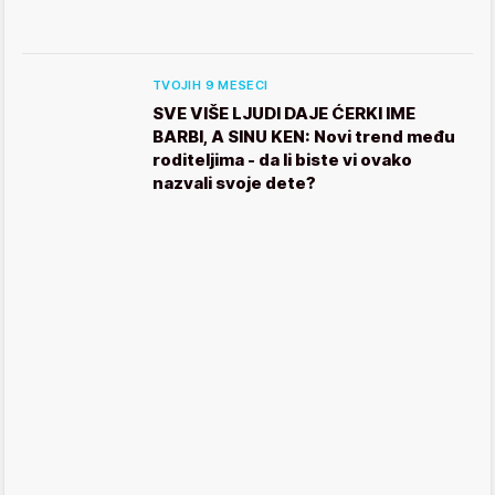
TVOJIH 9 MESECI
SVE VIŠE LJUDI DAJE ĆERKI IME
BARBI, A SINU KEN: Novi trend među
roditeljima - da li biste vi ovako
nazvali svoje dete?