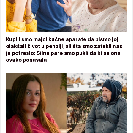
Kupili smo majci kućne aparate da bismo joj
olakšali život u penziji, ali šta smo zatekli nas
je potreslo: Silne pare smo pukli da bi se ona
ovako ponašala