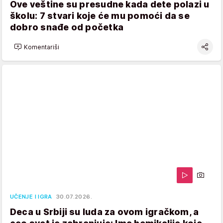
Ove veštine su presudne kada dete polazi u
školu: 7 stvari koje će mu pomoći da se
dobro snađe od početka
Komentariši
UČENJE I IGRA
30.07.2026.
Deca u Srbiji su luda za ovom igračkom, a