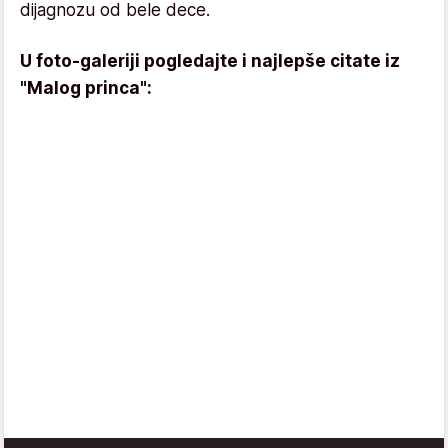
dijagnozu od bele dece.
U foto-galeriji pogledajte i najlepše citate iz
"Malog princa":