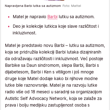
Napravljena Barbi lutka sa autizmom
Foto: Mattel
Matel je napravio
Barbi
lutku sa autizmom.
Deo je kolekcije lutkica koje slave različitost i
inkluzivnost.
Matel je predstavio novu Barbi – lutku sa autizmom,
koja se pridružila kolekciji Barbi lutaka dizajniranih
da odražavaju različitosti i inkluzivnost. Već postoje
Barbike sa Daun sindromom, slepa Barbi, Barbi s
dijabetesom, Barbi i Ken s vitiligom i još mnoge
druge koje Matel dodaje kako bi njihove modne
lutke bile raznovrsnije. Matel je na razvoju lutke
radio više od 18 meseci u saradnji sa organizacijom
Autistic Self Advocacy Network, koja se zalaže za
prava i bolju medijsku zastupljenost osoba s