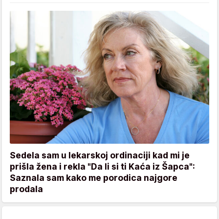
Sedela sam u lekarskoj ordinaciji kad mi je
prišla žena i rekla "Da li si ti Kaća iz Šapca":
Saznala sam kako me porodica najgore
prodala