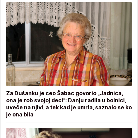
Za Dušanku je ceo Šabac govorio „Jadnica,
ona je rob svojoj deci“: Danju radila u bolnici,
uveče na njivi, a tek kad je umrla, saznalo se ko
je ona bila