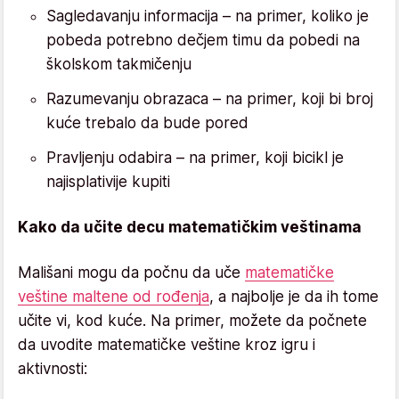
Sagledavanju informacija – na primer, koliko je
pobeda potrebno dečjem timu da pobedi na
školskom takmičenju
Razumevanju obrazaca – na primer, koji bi broj
kuće trebalo da bude pored
Pravljenju odabira – na primer, koji bicikl je
najisplativije kupiti
Kako da učite decu matematičkim veštinama
Mališani mogu da počnu da uče
matematičke
veštine maltene od rođenja
, a najbolje je da ih tome
učite vi, kod kuće. Na primer, možete da počnete
da uvodite matematičke veštine kroz igru i
aktivnosti: