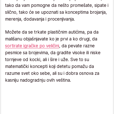
tako da vam pomogne da nešto promešate, sipate i
slično, tako će se upoznati sa konceptima brojanja,
merenja, dodavanja i procenjivanja.
Možete da se trkate plastičnim autićima, pa da
mališanu objašnjavate ko je prvi a ko drugi, da
sortirate igračke po veličini
, da pevate razne
pesmice sa brojevima, da gradite visoke ili niske
tornjeve od kocki, ali i šire i uže. Sve to su
matematički koncepti koji detetu pomažu da
razume svet oko sebe, ali su i dobra osnova za
kasniju nadogradnju ovih veština.