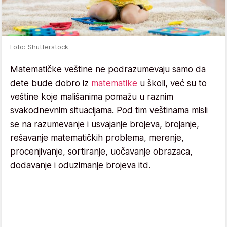
Foto: Shutterstock
Matematičke veštine ne podrazumevaju samo da
dete bude dobro iz
matematike
u školi, već su to
veštine koje mališanima pomažu u raznim
svakodnevnim situacijama. Pod tim veštinama misli
se na razumevanje i usvajanje brojeva, brojanje,
rešavanje matematičkih problema, merenje,
procenjivanje, sortiranje, uočavanje obrazaca,
dodavanje i oduzimanje brojeva itd.