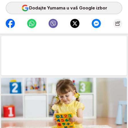
Dodajte Yumama u vaš Google izbor