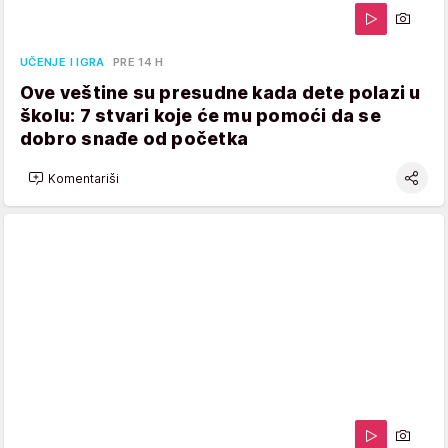
UČENJE I IGRA
PRE 14 H
Ove veštine su presudne kada dete polazi u
školu: 7 stvari koje će mu pomoći da se
dobro snađe od početka
Komentariši