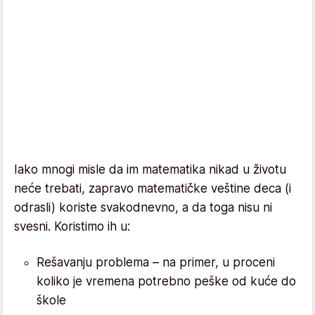
Iako mnogi misle da im matematika nikad u životu
neće trebati, zapravo matematičke veštine deca (i
odrasli) koriste svakodnevno, a da toga nisu ni
svesni. Koristimo ih u:
Rešavanju problema – na primer, u proceni
koliko je vremena potrebno peške od kuće do
škole