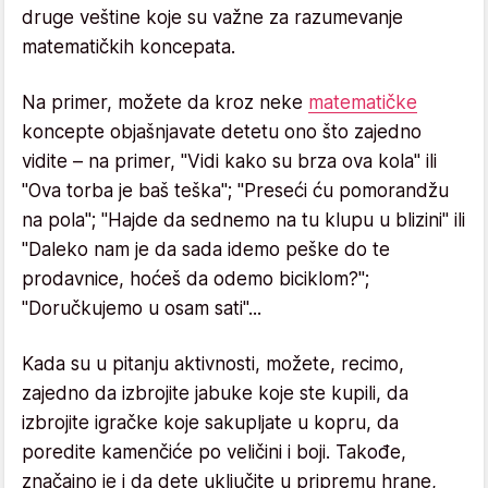
druge veštine koje su važne za razumevanje
matematičkih koncepata.
Na primer, možete da kroz neke
matematičke
koncepte objašnjavate detetu ono što zajedno
vidite – na primer, "Vidi kako su brza ova kola" ili
"Ova torba je baš teška"; "Preseći ću pomorandžu
na pola"; "Hajde da sednemo na tu klupu u blizini" ili
"Daleko nam je da sada idemo peške do te
prodavnice, hoćeš da odemo biciklom?";
"Doručkujemo u osam sati"...
Kada su u pitanju aktivnosti, možete, recimo,
zajedno da izbrojite jabuke koje ste kupili, da
izbrojite igračke koje sakupljate u kopru, da
poredite kamenčiće po veličini i boji. Takođe,
značajno je i da dete uključite u pripremu hrane,