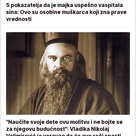
5 pokazatelja da je majka uspešno vaspitala
sina: Ovo su osobine muškarca koji zna prave
vrednosti
"Naučite svoje dete ovu molitvu i ne bojte se
za njegovu budućnost": Vladika Nikolaj
Velimirović je verovao da će ove reči spasti