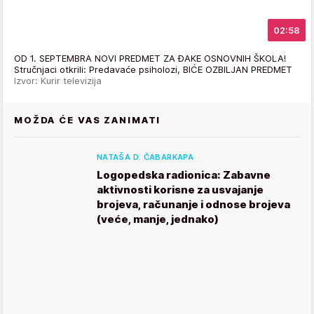
02:58
OD 1. SEPTEMBRA NOVI PREDMET ZA ĐAKE OSNOVNIH ŠKOLA!
Stručnjaci otkrili: Predavaće psiholozi, BIĆE OZBILJAN PREDMET
Izvor: Kurir televizija
MOŽDA ĆE VAS ZANIMATI
NATAŠA D. ČABARKAPA
Logopedska radionica: Zabavne
aktivnosti korisne za usvajanje
brojeva, računanje i odnose brojeva
(veće, manje, jednako)