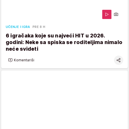
UČENJE I IGRA
PRE 8 H
6 igračaka koje su najveći HIT u 2026.
godini: Neke sa spiska se roditeljima nimalo
neće svideti
Komentariši