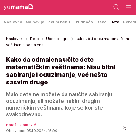
Naslovna
Najnovije
Želim bebu
Trudnoća
Beba
Dete
Porod
Naslovna
Dete
Učenje i igra
kako učiti decu matematičkim
veštinama odmalena
Kako da odmalena učite dete
matematičkim veštinama: Nisu bitni
sabiranje i oduzimanje, već nešto
sasvim drugo
Malo dete ne možete da naučite sabiranju i
oduzimanju, ali možete nekim drugim
numeričkim veštinama koje se koriste
svakodnevno.
Nataša Zlatković
Objavljeno 05.10.2024. 15:00h