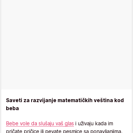
Saveti za razvijanje matematičkih veština kod
beba
Bebe vole da slušaju vaš glas
i uživaju kada im
pričate pričice ili pevate pesmice sa ponavljanjima,