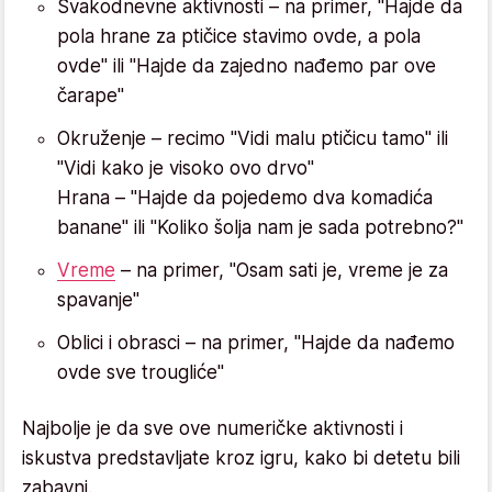
Svakodnevne aktivnosti – na primer, "Hajde da
pola hrane za ptičice stavimo ovde, a pola
ovde" ili "Hajde da zajedno nađemo par ove
čarape"
Okruženje – recimo "Vidi malu ptičicu tamo" ili
"Vidi kako je visoko ovo drvo"
Hrana – "Hajde da pojedemo dva komadića
banane" ili "Koliko šolja nam je sada potrebno?"
Vreme
– na primer, "Osam sati je, vreme je za
spavanje"
Oblici i obrasci – na primer, "Hajde da nađemo
ovde sve trougliće"
Najbolje je da sve ove numeričke aktivnosti i
iskustva predstavljate kroz igru, kako bi detetu bili
zabavni.