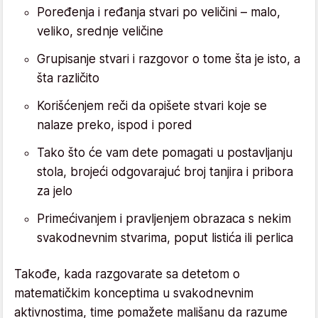
Poređenja i ređanja stvari po veličini – malo,
veliko, srednje veličine
Grupisanje stvari i razgovor o tome šta je isto, a
šta različito
Korišćenjem reči da opišete stvari koje se
nalaze preko, ispod i pored
Tako što će vam dete pomagati u postavljanju
stola, brojeći odgovarajuć broj tanjira i pribora
za jelo
Primećivanjem i pravljenjem obrazaca s nekim
svakodnevnim stvarima, poput listića ili perlica
Takođe, kada razgovarate sa detetom o
matematičkim konceptima u svakodnevnim
aktivnostima, time pomažete mališanu da razume