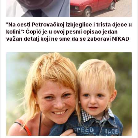
"Na cesti Petrovačkoj izbjeglice i trista djece u
kolini": Ćopić je u ovoj pesmi opisao jedan
važan detalj koji ne sme da se zaboravi NIKAD