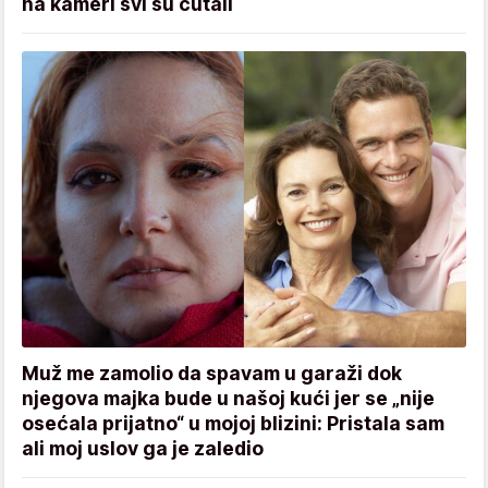
na kameri svi su ćutali
Muž me zamolio da spavam u garaži dok
njegova majka bude u našoj kući jer se „nije
osećala prijatno“ u mojoj blizini: Pristala sam
ali moj uslov ga je zaledio