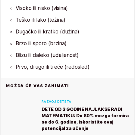
Visoko ili nisko (visina)
Teško ili lako (težina)
Dugačko ili kratko (dužina)
Brzo ili sporo (brzina)
Blizu ili daleko (udaljenost)
Prvo, drugo ili treće (redosled)
MOŽDA ĆE VAS ZANIMATI
RAZVOJ DETETA
DETE OD 3 GODINE NAJLAKŠE RADI
MATEMATIKU: Do 80% mozga formira
se do 6. godine, iskoristite ovaj
potencijal za učenje