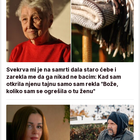
Svekrva mi je na samrti dala staro ćebe i
zarekla me da ga nikad ne bacim: Kad sam
otkrila njenu tajnu samo sam rekla "Bože,
koliko sam se ogrešila o tu ženu"