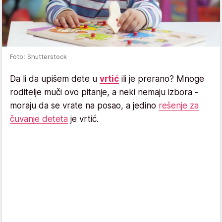
Foto: Shutterstock
Da li da upišem dete u
vrtić
ili je prerano? Mnoge
roditelje muči ovo pitanje, a neki nemaju izbora -
moraju da se vrate na posao, a jedino
rešenje za
čuvanje deteta
je vrtić.