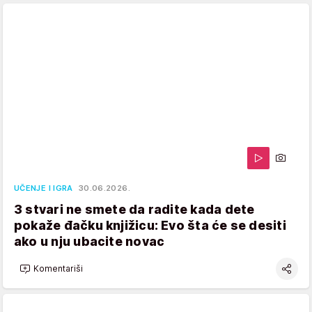
UČENJE I IGRA
30.06.2026.
3 stvari ne smete da radite kada dete
pokaže đačku knjižicu: Evo šta će se desiti
ako u nju ubacite novac
Komentariši