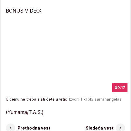
BONUS VIDEO:
00:17
U čemu ne treba slati dete u vrtić
Izvor: TikTok/ sarrahangelaa
(Yumama/T.A.S.)
Prethodna vest
Sledeća vest