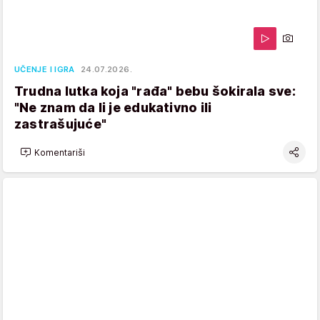
UČENJE I IGRA
24.07.2026.
Trudna lutka koja "rađa" bebu šokirala sve:
"Ne znam da li je edukativno ili
zastrašujuće"
Komentariši