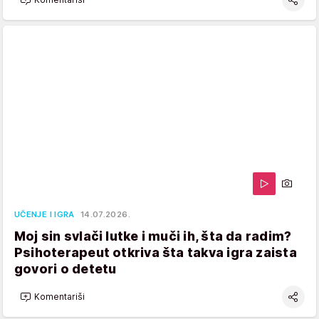
UČENJE I IGRA
14.07.2026.
Moj sin svlači lutke i muči ih, šta da radim?
Psihoterapeut otkriva šta takva igra zaista
govori o detetu
Komentariši