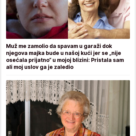
Muž me zamolio da spavam u garaži dok
njegova majka bude u našoj kući jer se „nije
osećala prijatno“ u mojoj blizini: Pristala sam
ali moj uslov ga je zaledio