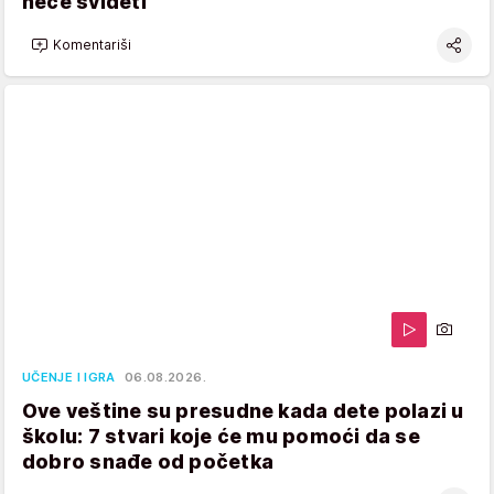
neće svideti
Komentariši
UČENJE I IGRA
06.08.2026.
Ove veštine su presudne kada dete polazi u
školu: 7 stvari koje će mu pomoći da se
dobro snađe od početka