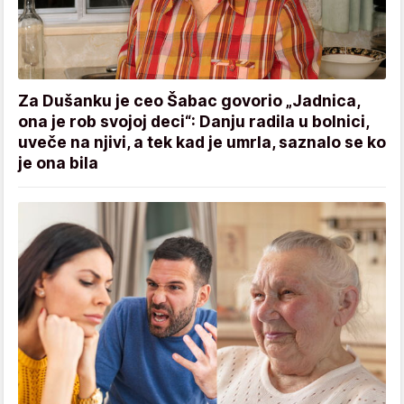
Za Dušanku je ceo Šabac govorio „Jadnica,
ona je rob svojoj deci“: Danju radila u bolnici,
uveče na njivi, a tek kad je umrla, saznalo se ko
je ona bila