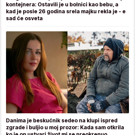
kontejnera: Ostavili je u bolnici kao bebu, a
kad je posle 26 godina srela majku rekla je - e
sad će osveta
Danima je beskućnik sedeo na klupi ispred
zgrade i buljio u moj prozor: Kada sam otkrila
ko je on ustvari život mi se preokrenuo