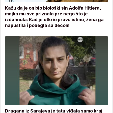
Kažu da je on bio biološki sin Adolfa Hitlera,
majka mu sve priznala pre nego što je
izdahnula: Kad je otkrio pravu istinu, žena ga
napustila i pobegla sa decom
Dragana iz Sarajeva je tatu viđala samo kraj