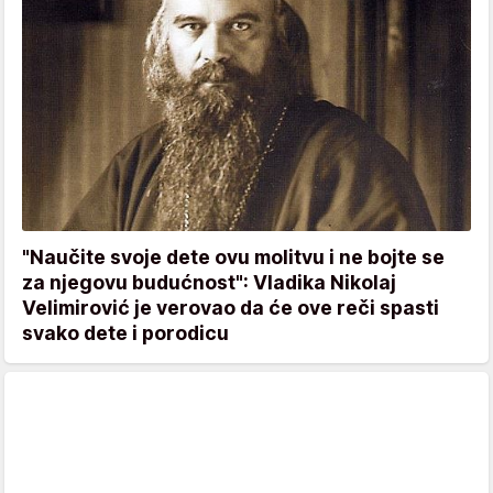
"Naučite svoje dete ovu molitvu i ne bojte se
za njegovu budućnost": Vladika Nikolaj
Velimirović je verovao da će ove reči spasti
svako dete i porodicu