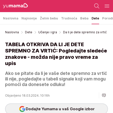
Naslovna
Najnovije
Želim bebu
Trudnoća
Beba
Dete
Porod
Naslovna
Dete
Učenje i igra
Da li je dete spremno za vrtić
TABELA OTKRIVA DA LI JE DETE
SPREMNO ZA VRTIĆ: Pogledajte sledeće
znakove - možda nije pravo vreme za
upis
Ako se pitate da li je vaše dete spremno za vrtić
ili nije, pogledajte u tabeli signale koji vam mogu
pomoći da donesete odluku!
Objavljeno 18.03.2024. 10:16h
Dodajte Yumama u vaš Google izbor