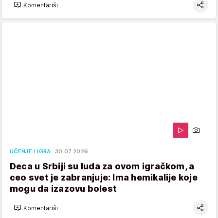
Komentariši
UČENJE I IGRA
30.07.2026.
Deca u Srbiji su luda za ovom igračkom, a
ceo svet je zabranjuje: Ima hemikalije koje
mogu da izazovu bolest
Komentariši