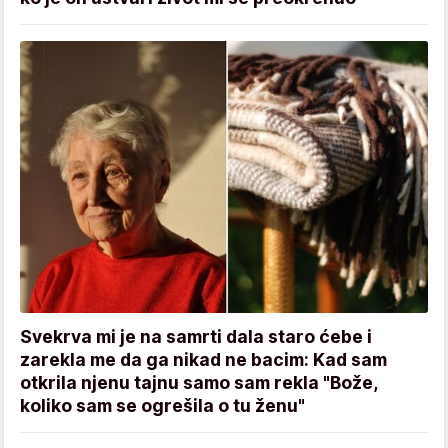
Svekrva mi je na samrti dala staro ćebe i
zarekla me da ga nikad ne bacim: Kad sam
otkrila njenu tajnu samo sam rekla "Bože,
koliko sam se ogrešila o tu ženu"