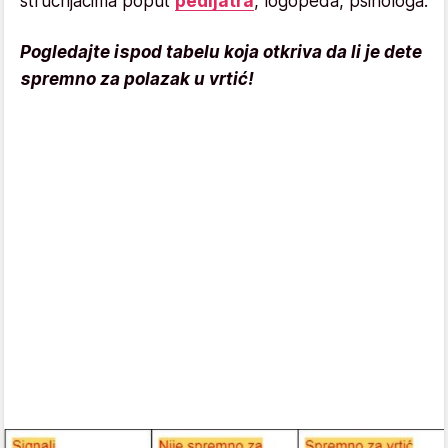
stručnjacima poput
pedijatra
, logopeda, psihologa.
Pogledajte ispod tabelu koja otkriva da li je dete
spremno za polazak u vrtić!