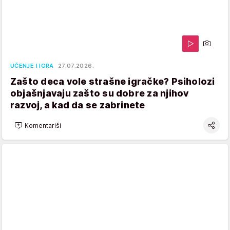
UČENJE I IGRA
27.07.2026.
Zašto deca vole strašne igračke? Psiholozi
objašnjavaju zašto su dobre za njihov
razvoj, a kad da se zabrinete
Komentariši