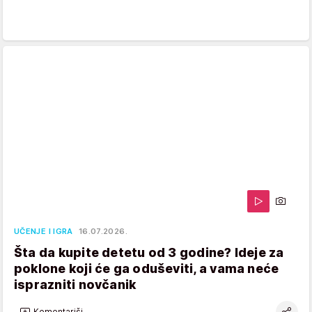
UČENJE I IGRA
16.07.2026.
Šta da kupite detetu od 3 godine? Ideje za
poklone koji će ga oduševiti, a vama neće
isprazniti novčanik
Komentariši