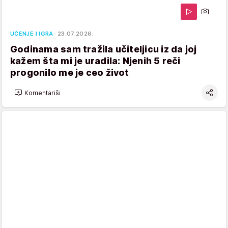
UČENJE I IGRA
23.07.2026.
Godinama sam tražila učiteljicu iz da joj
kažem šta mi je uradila: Njenih 5 reči
progonilo me je ceo život
Komentariši