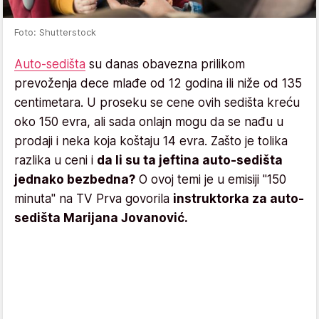
Foto: Shutterstock
Auto-sedišta
su danas obavezna prilikom
prevoženja dece mlađe od 12 godina ili niže od 135
centimetara. U proseku se cene ovih sedišta kreću
oko 150 evra, ali sada onlajn mogu da se nađu u
prodaji i neka koja koštaju 14 evra. Zašto je tolika
razlika u ceni i
da li su ta jeftina auto-sedišta
jednako bezbedna?
O ovoj temi je u emisiji "150
minuta" na TV Prva govorila
instruktorka za auto-
sedišta Marijana Jovanović.