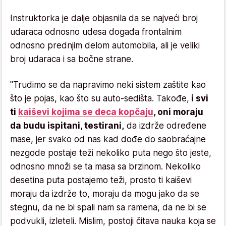
Instruktorka je dalje objasnila da se najveći broj
udaraca odnosno udesa događa frontalnim
odnosno prednjim delom automobila, ali je veliki
broj udaraca i sa bočne strane.
"Trudimo se da napravimo neki sistem zaštite kao
što je pojas, kao što su auto-sedišta. Takođe,
i svi
ti
kaiševi kojima se deca kopčaju
, oni moraju
da budu ispitani, testirani,
da izdrže određene
mase, jer svako od nas kad dođe do saobraćajne
nezgode postaje teži nekoliko puta nego što jeste,
odnosno množi se ta masa sa brzinom. Nekoliko
desetina puta postajemo teži, prosto ti kaiševi
moraju da izdrže to, moraju da mogu jako da se
stegnu, da ne bi spali nam sa ramena, da ne bi se
podvukli, izleteli. Mislim, postoji čitava nauka koja se