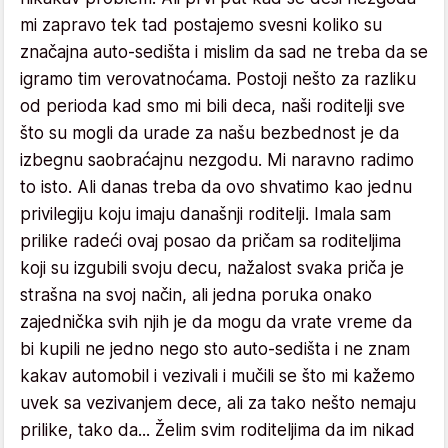
mi zapravo tek tad postajemo svesni koliko su
značajna auto-sedišta i mislim da sad ne treba da se
igramo tim verovatnoćama. Postoji nešto za razliku
od perioda kad smo mi bili deca, naši roditelji sve
što su mogli da urade za našu bezbednost je da
izbegnu saobraćajnu nezgodu. Mi naravno radimo
to isto. Ali danas treba da ovo shvatimo kao jednu
privilegiju koju imaju današnji roditelji. Imala sam
prilike radeći ovaj posao da pričam sa roditeljima
koji su izgubili svoju decu, nažalost svaka priča je
strašna na svoj način, ali jedna poruka onako
zajednička svih njih je da mogu da vrate vreme da
bi kupili ne jedno nego sto auto-sedišta i ne znam
kakav automobil i vezivali i mučili se što mi kažemo
uvek sa vezivanjem dece, ali za tako nešto nemaju
prilike, tako da... Želim svim roditeljima da im nikad