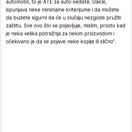
automobil, to je ATE za auto-sedište. Dakle,
ispunjava neke minimalne kriterijume i da možete
da budete sigurni da će u slučaju nezgode pružiti
zaštitu. Sve ovo što se pojavljuje, mislim, prosto kad
je neka velika potražnja za nekim proizvodom i
očekivano je da se pojave neke kopije ili slično".