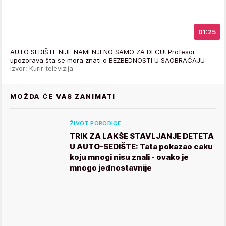
01:25
AUTO SEDIŠTE NIJE NAMENJENO SAMO ZA DECU! Profesor
upozorava šta se mora znati o BEZBEDNOSTI U SAOBRAĆAJU
Izvor: Kurir televizija
MOŽDA ĆE VAS ZANIMATI
ŽIVOT PORODICE
TRIK ZA LAKŠE STAVLJANJE DETETA
U AUTO-SEDIŠTE: Tata pokazao caku
koju mnogi nisu znali - ovako je
mnogo jednostavnije