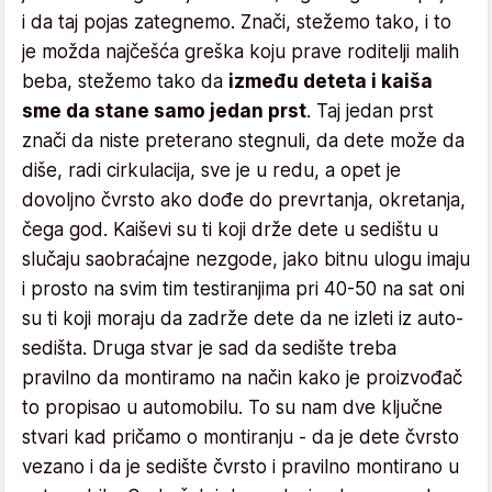
i da taj pojas zategnemo. Znači, stežemo tako, i to
je možda najčešća greška koju prave roditelji malih
beba, stežemo tako da
između deteta i kaiša
sme da stane samo jedan prst
. Taj jedan prst
znači da niste preterano stegnuli, da dete može da
diše, radi cirkulacija, sve je u redu, a opet je
dovoljno čvrsto ako dođe do prevrtanja, okretanja,
čega god. Kaiševi su ti koji drže dete u sedištu u
slučaju saobraćajne nezgode, jako bitnu ulogu imaju
i prosto na svim tim testiranjima pri 40-50 na sat oni
su ti koji moraju da zadrže dete da ne izleti iz auto-
sedišta. Druga stvar je sad da sedište treba
pravilno da montiramo na način kako je proizvođač
to propisao u automobilu. To su nam dve ključne
stvari kad pričamo o montiranju - da je dete čvrsto
vezano i da je sedište čvrsto i pravilno montirano u