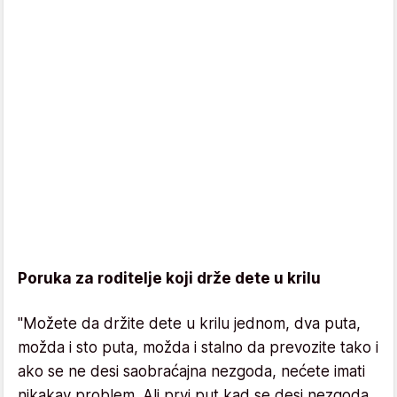
Poruka za roditelje koji drže dete u krilu
"Možete da držite dete u krilu jednom, dva puta,
možda i sto puta, možda i stalno da prevozite tako i
ako se ne desi saobraćajna nezgoda, nećete imati
nikakav problem. Ali prvi put kad se desi nezgoda