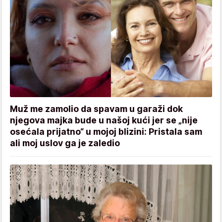
Muž me zamolio da spavam u garaži dok
njegova majka bude u našoj kući jer se „nije
osećala prijatno“ u mojoj blizini: Pristala sam
ali moj uslov ga je zaledio