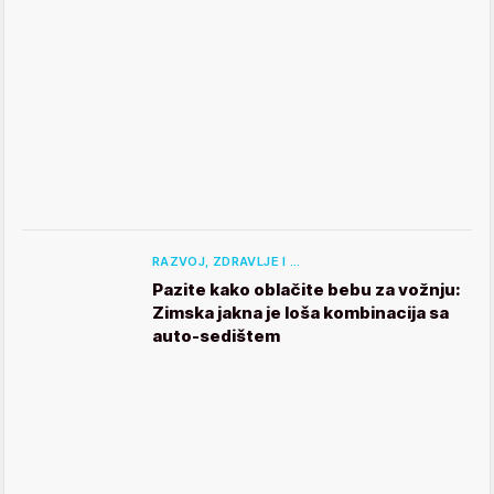
RAZVOJ, ZDRAVLJE I …
Pazite kako oblačite bebu za vožnju:
Zimska jakna je loša kombinacija sa
auto-sedištem