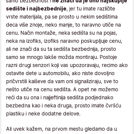
samo bezbednost i
ne znači da je ono najskuplje
sedište i najbezbednije
, jer tu imate različite
vrste materijala, pa se prosto u nekim sedištima
deca više znoje, neko manje, to naravno utiče na
cenu. Način montaže, neka sedišta su na pojas,
neka na izofiks, izofiks naravno poskupljuje cenu,
ali ne znači da su ta sedišta bezbednija, prosto
samo se mnogo lakše možda montiraju. Postoje
razni drugi senzori koji vas upozoravaju, recimo ako
ostavite dete u automobilu, ako niste dovoljno
pričvrstili kaiševe da vam oni signaliziraju, sve to
nešto utiče na cenu sedišta. A opet ne možemo
reći da su ona i najjeftinija sedišta podjednako
bezbedna kao i neka druga, prosto imate čvršću
plastiku i neke dodatne delove.
Ali uvek kažem, na prvom mestu gledamo da u