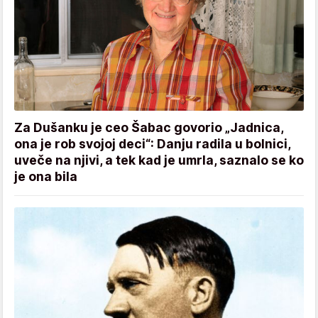
Za Dušanku je ceo Šabac govorio „Jadnica,
ona je rob svojoj deci“: Danju radila u bolnici,
uveče na njivi, a tek kad je umrla, saznalo se ko
je ona bila