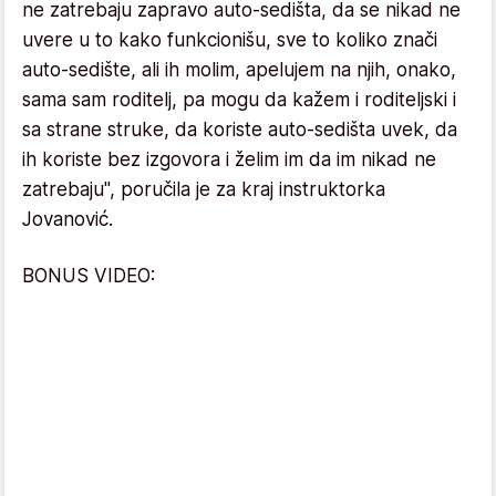
ne zatrebaju zapravo auto-sedišta, da se nikad ne
uvere u to kako funkcionišu, sve to koliko znači
auto-sedište, ali ih molim, apelujem na njih, onako,
sama sam roditelj, pa mogu da kažem i roditeljski i
sa strane struke, da koriste auto-sedišta uvek, da
ih koriste bez izgovora i želim im da im nikad ne
zatrebaju", poručila je za kraj instruktorka
Jovanović.
BONUS VIDEO: