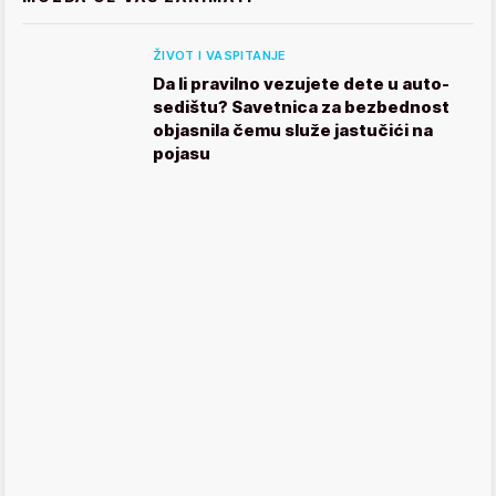
ŽIVOT I VASPITANJE
Da li pravilno vezujete dete u auto-
sedištu? Savetnica za bezbednost
objasnila čemu služe jastučići na
pojasu