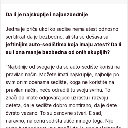
Da li je najskuplje i najbezbednije
Jedna je priča ukoliko sediše nema atest odnosno
sertifikat da je bezbedno, ali šta se dešava sa
jeftinijim auto-sedištima koja imaju atest? Da li
su i ona manje bezbedna od onih skupljih?
"Najbitnije od svega je da se auto-sedište koristi na
pravilan način. Možete imati najskuplje, najbolje po
svim onim ocenama sedište, koga ne koristite na
pravilan način, neće odraditi tu svoju svrhu. To
znači da imate odgovarajuće uzrastu i razvoju
deteta, da je sedište dobro montirano, da je dete
čvrsto vezano. To su osnovne stvari. E sad,
naravno, na cenu sedišta utiče mnogo toga. Nije