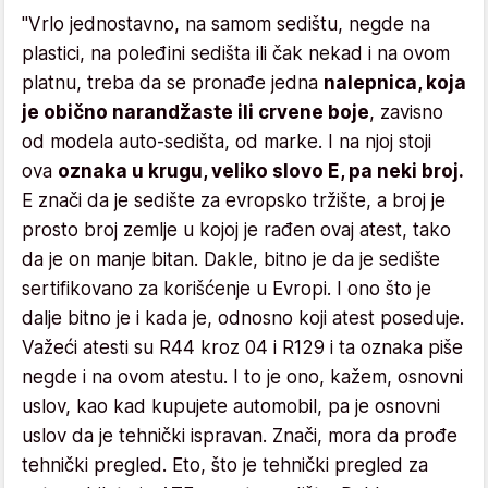
"Vrlo jednostavno, na samom sedištu, negde na
plastici, na poleđini sedišta ili čak nekad i na ovom
platnu, treba da se pronađe jedna
nalepnica, koja
je obično narandžaste ili crvene boje
, zavisno
od modela auto-sedišta, od marke. I na njoj stoji
ova
oznaka u krugu, veliko slovo E, pa neki broj.
E znači da je sedište za evropsko tržište, a broj je
prosto broj zemlje u kojoj je rađen ovaj atest, tako
da je on manje bitan. Dakle, bitno je da je sedište
sertifikovano za korišćenje u Evropi. I ono što je
dalje bitno je i kada je, odnosno koji atest poseduje.
Važeći atesti su R44 kroz 04 i R129 i ta oznaka piše
negde i na ovom atestu. I to je ono, kažem, osnovni
uslov, kao kad kupujete automobil, pa je osnovni
uslov da je tehnički ispravan. Znači, mora da prođe
tehnički pregled. Eto, što je tehnički pregled za