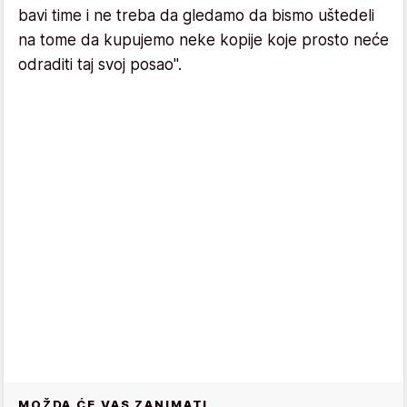
bavi time i ne treba da gledamo da bismo uštedeli
na tome da kupujemo neke kopije koje prosto neće
odraditi taj svoj posao".
MOŽDA ĆE VAS ZANIMATI