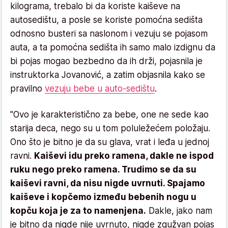
kilograma, trebalo bi da koriste kaiševe na
autosedištu, a posle se koriste pomoćna sedišta
odnosno busteri sa naslonom i vezuju se pojasom
auta, a ta pomoćna sedišta ih samo malo izdignu da
bi pojas mogao bezbedno da ih drži, pojasnila je
instruktorka Jovanović, a zatim objasnila kako se
pravilno
vezuju bebe u auto-sedištu
.
"Ovo je karakteristično za bebe, one ne sede kao
starija deca, nego su u tom poluležećem položaju.
Ono što je bitno je da su glava, vrat i leđa u jednoj
ravni.
Kaiševi idu preko ramena, dakle ne ispod
ruku nego preko ramena. Trudimo se da su
kaiševi ravni, da nisu nigde uvrnuti. Spajamo
kaiševe i kopčemo između bebenih nogu u
kopču koja je za to namenjena.
Dakle, jako nam
je bitno da nigde nije uvrnuto, nigde zgužvan pojas