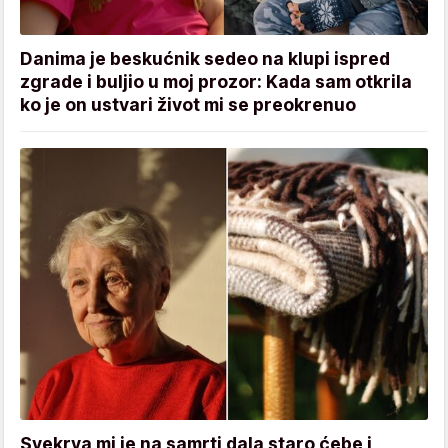
Danima je beskućnik sedeo na klupi ispred
zgrade i buljio u moj prozor: Kada sam otkrila
ko je on ustvari život mi se preokrenuo
Svekrva mi je na samrti dala staro ćebe i