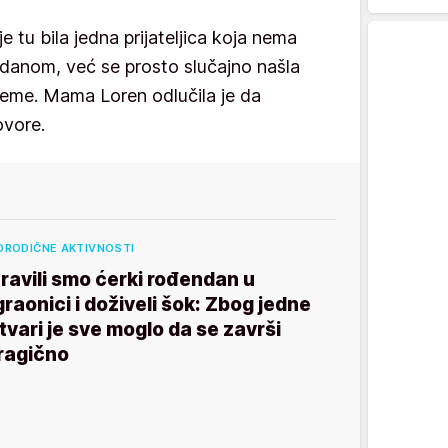
e tu bila jedna prijateljica koja nema
danom, već se prosto slučajno našla
eme. Mama Loren odlučila je da
ovore.
ORODIČNE AKTIVNOSTI
ravili smo ćerki rođendan u
graonici i doživeli šok: Zbog jedne
tvari je sve moglo da se završi
ragično