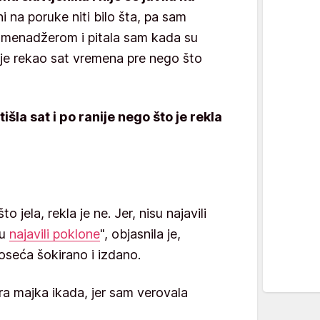
ni na poruke niti bilo šta, pa sam
 menadžerom i pitala sam kada su
i je rekao sat vremena pre nego što
tišla sat i po ranije nego što je rekla
o jela, rekla je ne. Jer, nisu najavili
su
najavili poklone
", objasnila je,
seća šokirano i izdano.
a majka ikada, jer sam verovala