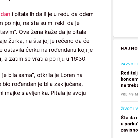
ndan
i pitala ih da li je u redu da odem
 po nju, na šta su mi rekli da je
tavim". Ova žena kaže da je pitala
aje žurka, na šta joj je rečeno da će
NAJNO
je ostavila ćerku na rođendanu koji je
, a zatim se vratila po nju u 16:30.
RAZVOJ 
Roditel
 je bila sama", otkrila je Loren na
koncent
e bio rođendan je bila zaključana,
ne treb
 ni majke slavljenika. Pitala je svoju
PRE 49 M
ŽIVOT I 
Šta da 
u parku
zavisno