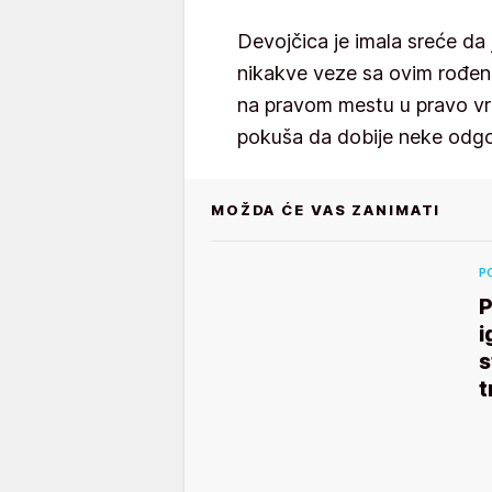
Devojčica je imala sreće da j
nikakve veze sa ovim rođen
na pravom mestu u pravo vr
pokuša da dobije neke odg
MOŽDA ĆE VAS ZANIMATI
P
P
i
s
t