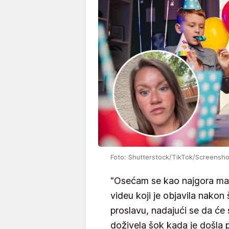
Foto: Shutterstock/TikTok/Screensho
"Osećam se kao najgora maj
videu koji je objavila nako
proslavu, nadajući se da će 
doživela šok kada je došla p