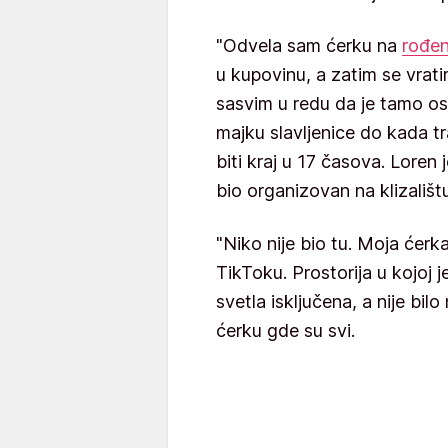
"Odvela sam ćerku na
rođe
u kupovinu, a zatim se vratim
sasvim u redu da je tamo os
majku slavljenice do kada tr
biti kraj u 17 časova. Loren 
bio organizovan na klizalištu
"Niko nije bio tu. Moja ćerka
TikToku. Prostorija u kojoj j
svetla isključena, a nije bilo
ćerku gde su svi.