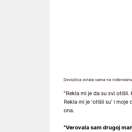
Devojčica ostala sama na rođenda
"Rekla mi je da su svi otišli.
Rekla mi je 'otišli su' i moje
ona.
"Verovala sam drugoj ma