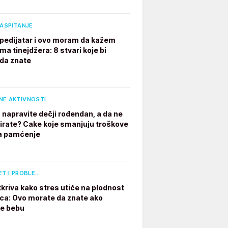
VASPITANJE
pedijatar i ovo moram da kažem
ima tinejdžera: 8 stvari koje bi
 da znate
NE AKTIVNOSTI
 napravite dečji rođendan, a da ne
irate? Cake koje smanjuju troškove
a pamćenje
ET I PROBLE…
tkriva kako stres utiče na plodnost
a: Ovo morate da znate ako
te bebu