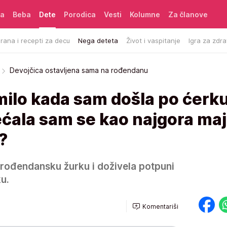
ća
Beba
Dete
Porodica
Vesti
Kolumne
Za članove
rana i recepti za decu
Nega deteta
Život i vaspitanje
Igra za zdra
Devojčica ostavljena sama na rođendanu
milo kada sam došla po ćerk
ćala sam se kao najgora ma
i?
rođendansku žurku i doživela potpuni
u.
Komentariši