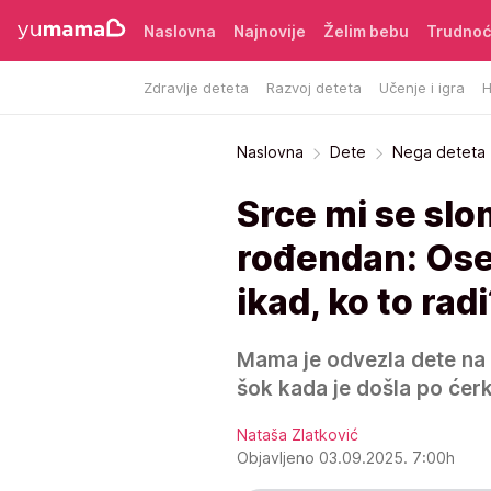
Naslovna
Najnovije
Želim bebu
Trudno
Zdravlje deteta
Razvoj deteta
Učenje i igra
H
Naslovna
Dete
Nega deteta
Srce mi se slo
rođendan: Ose
ikad, ko to rad
Mama je odvezla dete na 
šok kada je došla po ćerk
Nataša Zlatković
Objavljeno 03.09.2025. 7:00h