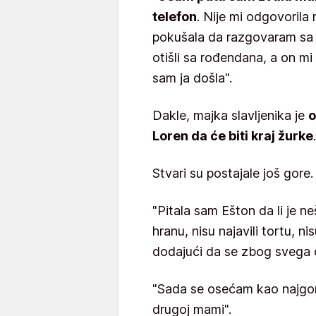
telefon
. Nije mi odgovorila 
pokušala da razgovaram sa
otišli sa rođendana, a on m
sam ja došla".
Dakle, majka slavljenika je
o
Loren da će biti kraj žurke
.
Stvari su postajale još gore.
"Pitala sam Ešton da li je nešt
hranu, nisu najavili tortu, ni
dodajući da se zbog svega o
"Sada se osećam kao najgor
drugoj mami".