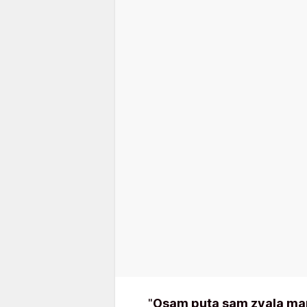
"
Osam puta sam zvala mamu 