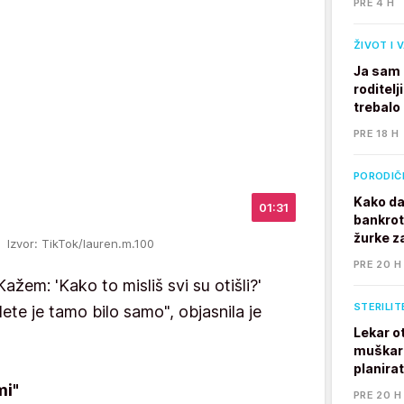
PRE 4 H
ŽIVOT I 
Ja sam 
roditelj
trebalo
PRE 18 H
PORODIČ
Kako da
01:31
bankrot
žurke z
nu
Izvor: TikTok/lauren.m.100
PRE 20 H
 Kažem: 'Kako to misliš svi su otišli?'
STERILIT
 dete je tamo bilo samo", objasnila je
Lekar o
muškarc
planira
mi"
PRE 20 H