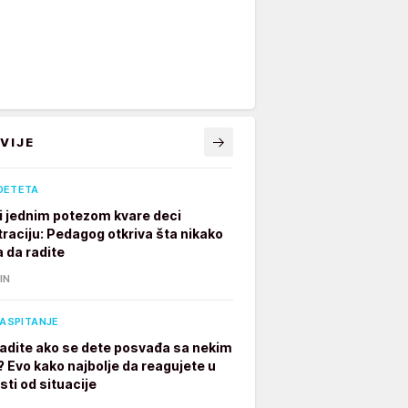
VIJE
DETETA
ji jednim potezom kvare deci
raciju: Pedagog otkriva šta nikako
a da radite
IN
VASPITANJE
radite ako se dete posvađa sa nekim
? Evo kako najbolje da reagujete u
sti od situacije