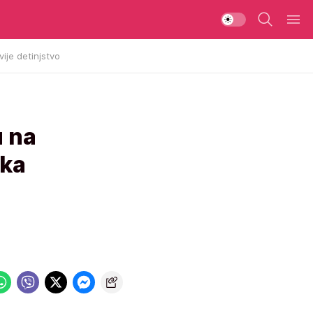
vije detinjstvo
u na
jka