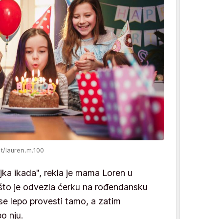
t/lauren.m.100
ka ikada", rekla je mama Loren u
n što je odvezla ćerku na rođendansku
se lepo provesti tamo, a zatim
o nju.