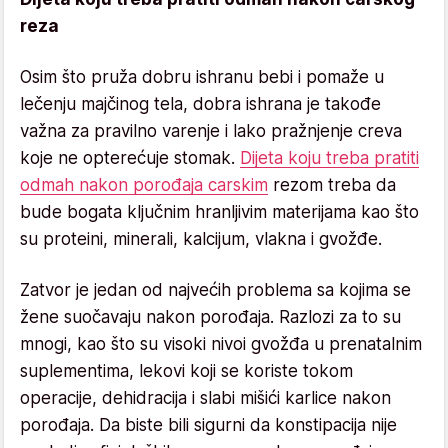
reza
Osim što pruža dobru ishranu bebi i pomaže u
lečenju majčinog tela, dobra ishrana je takođe
važna za pravilno varenje i lako pražnjenje creva
koje ne opterećuje stomak.
Dijeta koju treba pratiti
odmah nakon porođaja carskim
rezom treba da
bude bogata ključnim hranljivim materijama kao što
su proteini, minerali, kalcijum, vlakna i gvožđe.
Zatvor je jedan od najvećih problema sa kojima se
žene suočavaju nakon porođaja. Razlozi za to su
mnogi, kao što su visoki nivoi gvožđa u prenatalnim
suplementima, lekovi koji se koriste tokom
operacije, dehidracija i slabi mišići karlice nakon
porođaja. Da biste bili sigurni da konstipacija nije