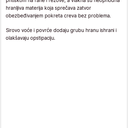
pritiskom na rane i rezove, a vlakna su neophodna
hranljiva materija koja sprečava zatvor
obezbeđivanjem pokreta creva bez problema.
Sirovo voće i povrće dodaju grubu hranu ishrani i
olakšavaju opstipaciju.