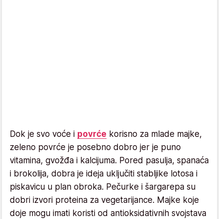
Dok je svo voće i
povrće
korisno za mlade majke,
zeleno povrće je posebno dobro jer je puno
vitamina, gvožđa i kalcijuma. Pored pasulja, spanaća
i brokolija, dobra je ideja uključiti stabljike lotosa i
piskavicu u plan obroka. Pečurke i šargarepa su
dobri izvori proteina za vegetarijance. Majke koje
doje mogu imati koristi od antioksidativnih svojstava