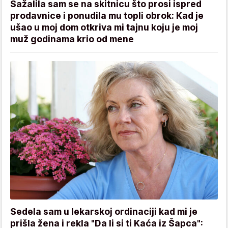
Sažalila sam se na skitnicu što prosi ispred
prodavnice i ponudila mu topli obrok: Kad je
ušao u moj dom otkriva mi tajnu koju je moj
muž godinama krio od mene
Sedela sam u lekarskoj ordinaciji kad mi je
prišla žena i rekla "Da li si ti Kaća iz Šapca":