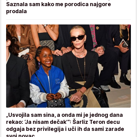
Saznala sam kako me porodica najgore
prodala
„Usvojila sam sina, a onda mi je jednog dana
rekao: ‘Ja nisam dečak’“: Šarliz Teron decu
odgaja bez privilegija i uči ih da sami zarade
svoj novac