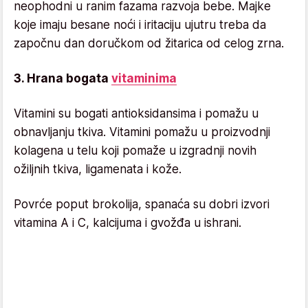
neophodni u ranim fazama razvoja bebe. Majke
koje imaju besane noći i iritaciju ujutru treba da
započnu dan doručkom od žitarica od celog zrna.
3. Hrana bogata
vitaminima
Vitamini su bogati antioksidansima i pomažu u
obnavljanju tkiva. Vitamini pomažu u proizvodnji
kolagena u telu koji pomaže u izgradnji novih
ožiljnih tkiva, ligamenata i kože.
Povrće poput brokolija, spanaća su dobri izvori
vitamina A i C, kalcijuma i gvožđa u ishrani.