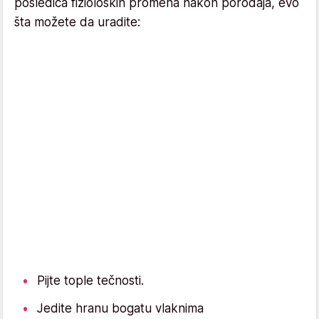
posledica fizioloških promena nakon porođaja, evo
šta možete da uradite:
Pijte tople tečnosti.
Jedite hranu bogatu vlaknima