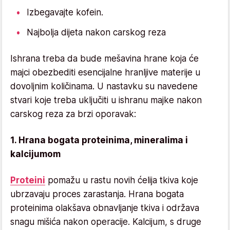
Izbegavajte kofein.
Najbolja dijeta nakon carskog reza
Ishrana treba da bude mešavina hrane koja će
majci obezbediti esencijalne hranljive materije u
dovoljnim količinama. U nastavku su navedene
stvari koje treba uključiti u ishranu majke nakon
carskog reza za brzi oporavak:
1. Hrana bogata proteinima, mineralima i
kalcijumom
Proteini
pomažu u rastu novih ćelija tkiva koje
ubrzavaju proces zarastanja. Hrana bogata
proteinima olakšava obnavljanje tkiva i održava
snagu mišića nakon operacije. Kalcijum, s druge