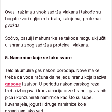
Ovas i raž imaju visok sadržaj vlakana i takođe su
bogati izvori ugljenih hidrata, kalcijuma, proteina i
gvožđa.
Sočivo, pasulj i mahunarke se takođe mogu uključiti
u ishranu zbog sadržaja proteina i vlakana.
5. Namirnice koje se lako svare
Telo akumulira gas nakon porođaja. Nove majke
treba da vode računa da ne jedu hranu koja izaziva
gasove
i zatvor. U periodu nakon carskog reza
treba izbegavati konzumaciju brze hrane i gaziranih
pića i konzumirati namirnice kao što su supe,
kuvana jela, jogurt i druge namirnice koje
organizam lako vari.