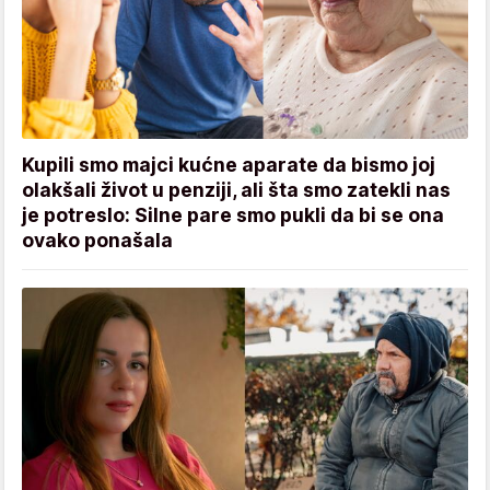
Kupili smo majci kućne aparate da bismo joj
olakšali život u penziji, ali šta smo zatekli nas
je potreslo: Silne pare smo pukli da bi se ona
ovako ponašala