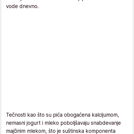
vode dnevno.
Tečnosti kao što su pića obogaćena kalcijumom,
nemasni jogurt i mleko poboljšavaju snabdevanje
majčinim mlekom, što je suštinska komponenta