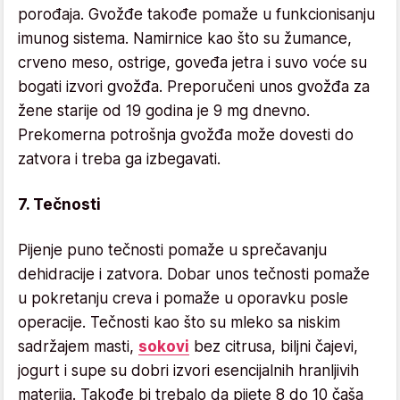
porođaja. Gvožđe takođe pomaže u funkcionisanju
imunog sistema. Namirnice kao što su žumance,
crveno meso, ostrige, goveđa jetra i suvo voće su
bogati izvori gvožđa. Preporučeni unos gvožđa za
žene starije od 19 godina je 9 mg dnevno.
Prekomerna potrošnja gvožđa može dovesti do
zatvora i treba ga izbegavati.
7. Tečnosti
Pijenje puno tečnosti pomaže u sprečavanju
dehidracije i zatvora. Dobar unos tečnosti pomaže
u pokretanju creva i pomaže u oporavku posle
operacije. Tečnosti kao što su mleko sa niskim
sadržajem masti,
sokovi
bez citrusa, biljni čajevi,
jogurt i supe su dobri izvori esencijalnih hranljivih
materija. Takođe bi trebalo da pijete 8 do 10 čaša