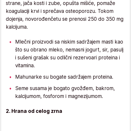
strane, jača kosti i zube, opušta mišiće, pomaže
koagulaciji krvi i sprečava osteoporozu. Tokom
dojenja, novorođenčetu se prenosi 250 do 350 mg
kalcijuma.
Mlečni proizvodi sa niskim sadržajem masti kao
što su obrano mleko, nemasni jogurt, sir, pasulj
i sušeni grašak su odlični rezervoari proteina i
vitamina.
Mahunarke su bogate sadržajem proteina.
Seme susama je bogato gvožđem, bakrom,
kalcijumom, fosforom i magnezijumom.
2. Hrana od celog zrna