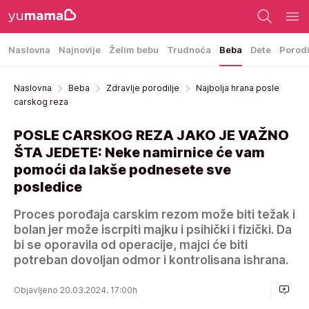
Naslovna
Najnovije
Želim bebu
Trudnoća
Beba
Dete
Porod
Naslovna
Beba
Zdravlje porodilje
Najbolja hrana posle
carskog reza
POSLE CARSKOG REZA JAKO JE VAŽNO
ŠTA JEDETE: Neke namirnice će vam
pomoći da lakše podnesete sve
posledice
Proces porođaja carskim rezom može biti težak i
bolan jer može iscrpiti majku i psihički i fizički. Da
bi se oporavila od operacije, majci će biti
potreban dovoljan odmor i kontrolisana ishrana.
Objavljeno 20.03.2024. 17:00h