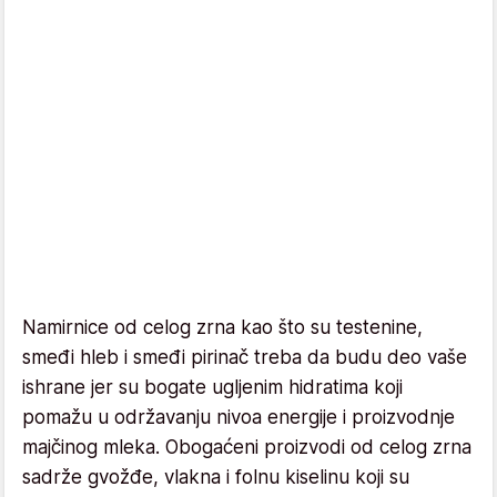
Namirnice od celog zrna kao što su testenine,
smeđi hleb i smeđi pirinač treba da budu deo vaše
ishrane jer su bogate ugljenim hidratima koji
pomažu u održavanju nivoa energije i proizvodnje
majčinog mleka. Obogaćeni proizvodi od celog zrna
sadrže gvožđe, vlakna i folnu kiselinu koji su