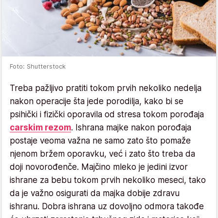
Foto: Shutterstock
Treba pažljivo pratiti tokom prvih nekoliko nedelja
nakon operacije šta jede porodilja, kako bi se
psihički i fizički oporavila od stresa tokom porođaja
carskim rezom
. Ishrana majke nakon porođaja
postaje veoma važna ne samo zato što pomaže
njenom bržem oporavku, već i zato što treba da
doji novorođenče. Majčino mleko je jedini izvor
ishrane za bebu tokom prvih nekoliko meseci, tako
da je važno osigurati da majka dobije zdravu
ishranu. Dobra ishrana uz dovoljno odmora takođe