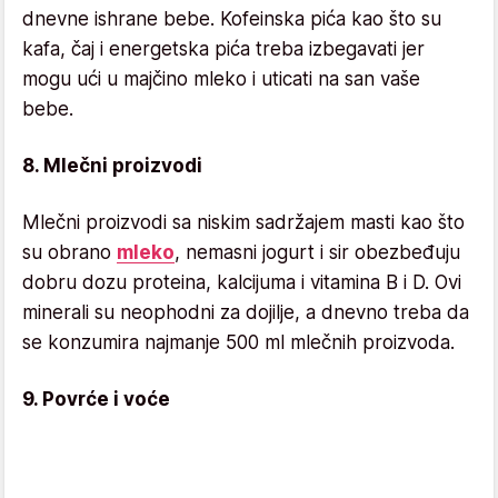
dnevne ishrane bebe. Kofeinska pića kao što su
kafa, čaj i energetska pića treba izbegavati jer
mogu ući u majčino mleko i uticati na san vaše
bebe.
8. Mlečni proizvodi
Mlečni proizvodi sa niskim sadržajem masti kao što
su obrano
mleko
, nemasni jogurt i sir obezbeđuju
dobru dozu proteina, kalcijuma i vitamina B i D. Ovi
minerali su neophodni za dojilje, a dnevno treba da
se konzumira najmanje 500 ml mlečnih proizvoda.
9. Povrće i voće