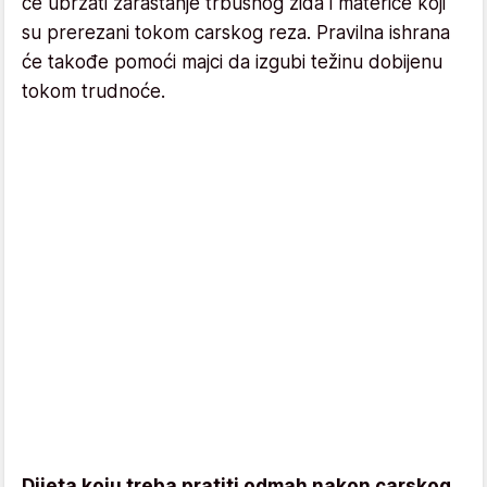
će ubrzati zarastanje trbušnog zida i materice koji
su prerezani tokom carskog reza. Pravilna ishrana
će takođe pomoći majci da izgubi težinu dobijenu
tokom trudnoće.
Dijeta koju treba pratiti odmah nakon carskog