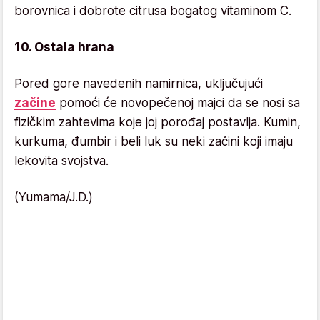
borovnica i dobrote citrusa bogatog vitaminom C.
10. Ostala hrana
Pored gore navedenih namirnica, uključujući
začine
pomoći će novopečenoj majci da se nosi sa
fizičkim zahtevima koje joj porođaj postavlja. Kumin,
kurkuma, đumbir i beli luk su neki začini koji imaju
lekovita svojstva.
(Yumama/J.D.)