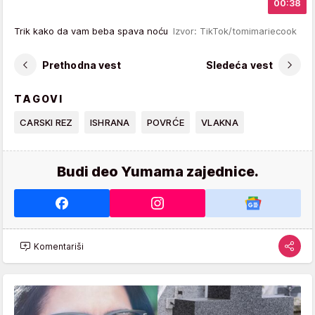
00:38
Trik kako da vam beba spava noću
Izvor: TikTok/tomimariecook
Prethodna vest
Sledeća vest
TAGOVI
CARSKI REZ
ISHRANA
POVRĆE
VLAKNA
Budi deo Yumama zajednice.
Komentariši