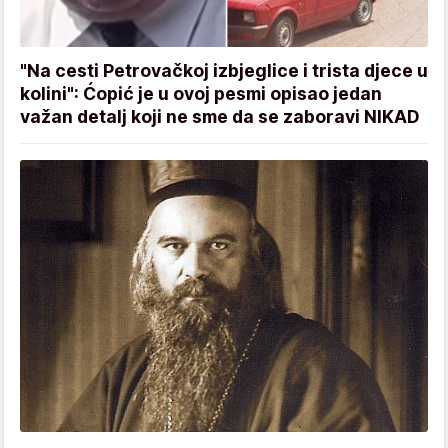
"Na cesti Petrovačkoj izbjeglice i trista djece u
kolini": Ćopić je u ovoj pesmi opisao jedan
važan detalj koji ne sme da se zaboravi NIKAD