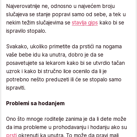
Najverovatnije ne, odnosno u najvećem broju
slučajeva se stanje popravi samo od sebe, a tek u
nekim težim slučajevima se
stavlja gips
kako bi se
ispravilo stopalo.
Svakako, ukoliko primetite da prstići na nogama
vaše bebe idu ka unutra, dobro je da se
posavetujete sa lekarom kako bi se utvrdio tačan
uzrok i kako bi stručno lice ocenilo da li je
potrebno nešto preduzeti ili će se stopalo samo
ispraviti.
Problemi sa hodanjem
Ono što mnoge roditelje zanima je da li dete može
da ima probleme u prohodavanju i hodanju ako su
prsti
okrenuti ka unutra. To može da pravi mali