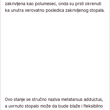
zakrivljena kao polumesec, onda su prsti okrenuti
ka unutra verovatno posledica zakrivljenog stopala.
Ovo stanje se stručno naziva metatarsus adductus,
a uvrnuto stopalo može da bude blaže i fleksibilno