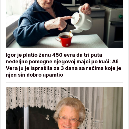
Igor je platio ženu 450 evra da tri puta
nedeljno pomogne njegovoj majci po kući: Ali
Vera ju je isprašila za 3 dana sa rečima koje je
njen sin dobro upamtio