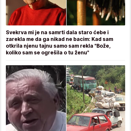
Svekrva mi je na samrti dala staro ćebe i
zarekla me da ga nikad ne bacim: Kad sam
otkrila njenu tajnu samo sam rekla "Bože,
koliko sam se ogrešila o tu ženu"