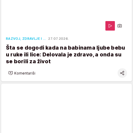
RAZVOJ, ZDRAVLJE I …
27.07.2026.
Šta se dogodi kada na babinama ljube bebu
u ruke ili lice: Delovala je zdravo, a onda su
se borili za život
Komentariši