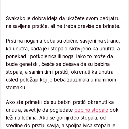
Svakako je dobra ideja da ukažete svom pedijatru
na savijene prstiće, ali ne treba previše da brinete.
Prsti na nogama beba su obično savijeni na stranu,
ka unutra, kada je i stopalo iskrivljeno ka unutra, a
ponekad i potkolenica ili noga. Iako to može da
bude genetski, češće se dešava da su bebina
stopala, a samim tim i prstići, okrenuti ka unutra
usled položaja koji je beba zauzimala u maminom
stomaku.
Ako ste primetili da su bebini prstići okrenuti ka
unutra, savet je da pogledate
bebino stopalo
dok
leži na leđima. Ako se gornji deo stopala, od
sredine do prstiju savija, a spoljna ivica stopala je