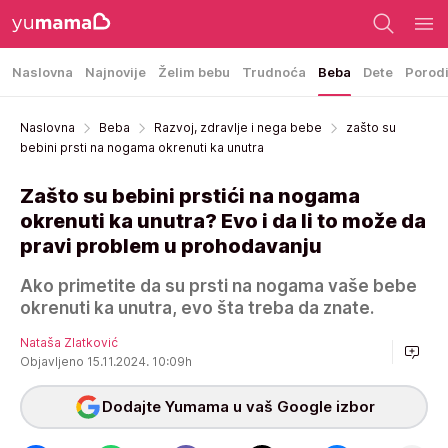
Naslovna
Najnovije
Želim bebu
Trudnoća
Beba
Dete
Porod
Naslovna
Beba
Razvoj, zdravlje i nega bebe
zašto su
bebini prsti na nogama okrenuti ka unutra
Zašto su bebini prstići na nogama
okrenuti ka unutra? Evo i da li to može da
pravi problem u prohodavanju
Ako primetite da su prsti na nogama vaše bebe
okrenuti ka unutra, evo šta treba da znate.
Nataša Zlatković
Objavljeno 15.11.2024. 10:09h
Dodajte Yumama u vaš Google izbor