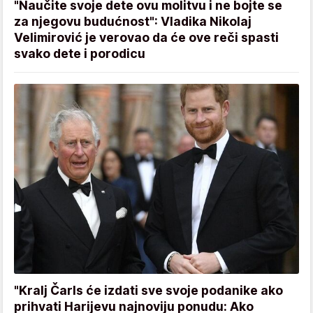
"Naučite svoje dete ovu molitvu i ne bojte se
za njegovu budućnost": Vladika Nikolaj
Velimirović je verovao da će ove reči spasti
svako dete i porodicu
"Kralj Čarls će izdati sve svoje podanike ako
prihvati Harijevu najnoviju ponudu: Ako