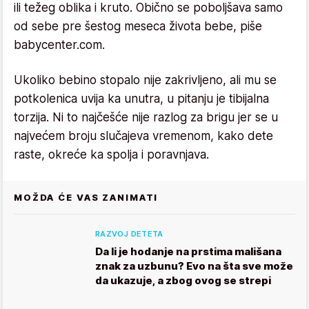
ili težeg oblika i kruto. Obično se poboljšava samo
od sebe pre šestog meseca života bebe, piše
babycenter.com.
Ukoliko bebino stopalo nije zakrivljeno, ali mu se
potkolenica uvija ka unutra, u pitanju je tibijalna
torzija. Ni to najčešće nije razlog za brigu jer se u
najvećem broju slučajeva vremenom, kako dete
raste, okreće ka spolja i poravnjava.
MOŽDA ĆE VAS ZANIMATI
RAZVOJ DETETA
Da li je hodanje na prstima mališana
znak za uzbunu? Evo na šta sve može
da ukazuje, a zbog ovog se strepi