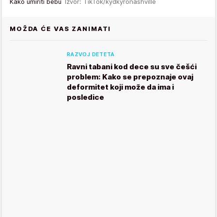
Kako umiriti bebu
Izvor: TikTok/kydkyronashville
MOŽDA ĆE VAS ZANIMATI
RAZVOJ DETETA
Ravni tabani kod dece su sve češći
problem: Kako se prepoznaje ovaj
deformitet koji može da ima i
posledice