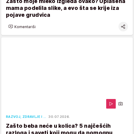
Zašto moje mleko izgleda ovako? Uplašena
mama podelila slike, a evo šta se krije iza
pojave grudvica
Komentariši
RAZVOJ, ZDRAVLJE I …
30.07.2026.
Zašto beba neće u kolica? 5 najčešćih
razloga i saveti koji mogu da pomognu