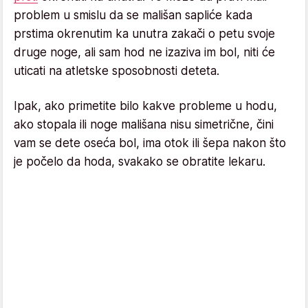
problem u smislu da se mališan sapliće kada
prstima okrenutim ka unutra zakači o petu svoje
druge noge, ali sam hod ne izaziva im bol, niti će
uticati na atletske sposobnosti deteta.
Ipak, ako primetite bilo kakve probleme u hodu,
ako stopala ili noge mališana nisu simetrične, čini
vam se dete oseća bol, ima otok ili šepa nakon što
je počelo da hoda, svakako se obratite lekaru.