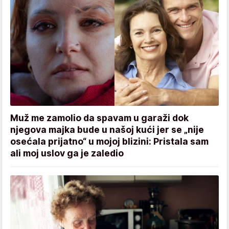
Muž me zamolio da spavam u garaži dok
njegova majka bude u našoj kući jer se „nije
osećala prijatno“ u mojoj blizini: Pristala sam
ali moj uslov ga je zaledio