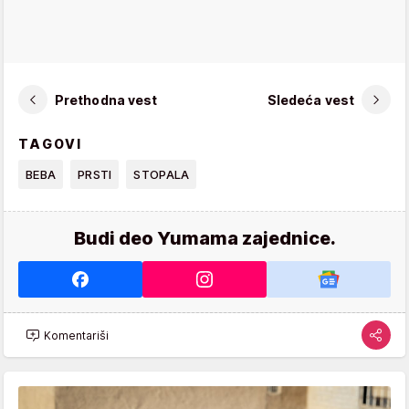
Prethodna vest
Sledeća vest
TAGOVI
BEBA
PRSTI
STOPALA
Budi deo Yumama zajednice.
Komentariši