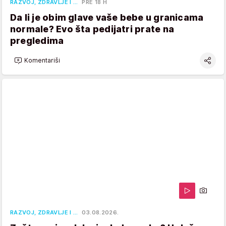
RAZVOJ, ZDRAVLJE I …
PRE 18 H
Da li je obim glave vaše bebe u granicama
normale? Evo šta pedijatri prate na
pregledima
Komentariši
RAZVOJ, ZDRAVLJE I …
03.08.2026.