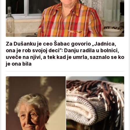
Za Dušanku je ceo Šabac govorio „Jadnica,
ona je rob svojoj deci“: Danju radila u bolnici,
uveče na njivi, a tek kad je umrla, saznalo se ko
je ona bila