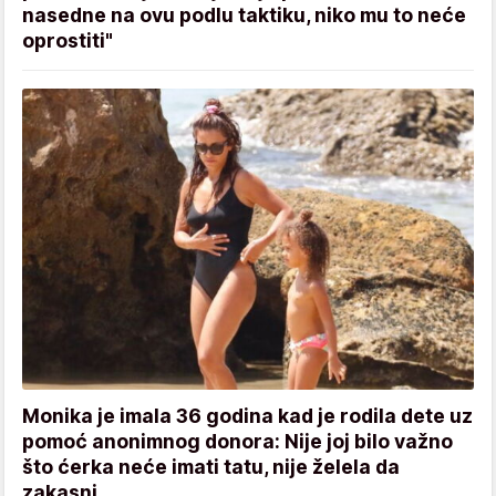
nasedne na ovu podlu taktiku, niko mu to neće
oprostiti"
Monika je imala 36 godina kad je rodila dete uz
pomoć anonimnog donora: Nije joj bilo važno
što ćerka neće imati tatu, nije želela da
zakasni