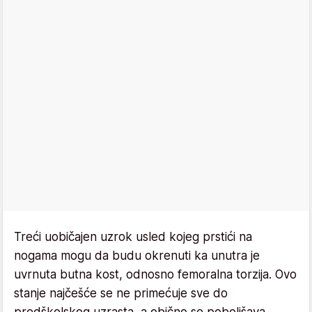
Treći uobičajen uzrok usled kojeg prstići na
nogama mogu da budu okrenuti ka unutra je
uvrnuta butna kost, odnosno femoralna torzija. Ovo
stanje najčešće se ne primećuje sve do
predškolskog uzrasta, a obično se poboljšava