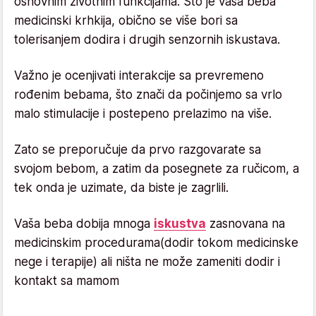
osnovnim životnim funkcijama. Što je vaša beba
medicinski krhkija, obično se više bori sa
tolerisanjem dodira i drugih senzornih iskustava.
Važno je ocenjivati interakcije sa prevremeno
rođenim bebama, što znači da počinjemo sa vrlo
malo stimulacije i postepeno prelazimo na više.
Zato se preporučuje da prvo razgovarate sa
svojom bebom, a zatim da posegnete za ručicom, a
tek onda je uzimate, da biste je zagrlili.
Vaša beba dobija mnoga
iskustva
zasnovana na
medicinskim procedurama(dodir tokom medicinske
nege i terapije) ali ništa ne može zameniti dodir i
kontakt sa mamom