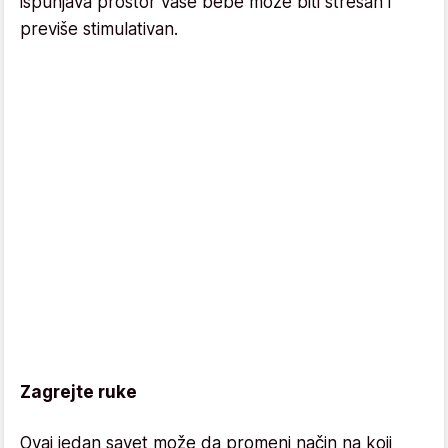
ispunjava prostor vaše bebe može biti stresan i
previše stimulativan.
Zagrejte ruke
Ovaj jedan savet može da promeni način na koji