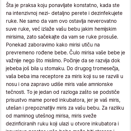
Šta je praksa koju ponavljate konstatno, kada ste
na intenzivnoj nezi- detaljno perete i dezinfekujete
ruke. Ne samo da vam ovo ostavlja neverovatno
suve ruke, već izlaže vašu bebu jakim hemijskim
mirisima, zato sačekajte da vam se ruke prosuše.
Ponekad zaboravimo kako mirisi utiču na
prevremeno rođene bebe. Čulo mirisa vaše bebe je
važnije nego što mislimo. Počinje da se razvija dok
jebeba još bila u stomaku. Do drugog tromesečja,
vaša beba ima receptore za miris koji su se razvili u
nosu i ona zapravo udiše miris vaše amnionske
tečnosti. To je jedan od razloga zašto se podstiče
prisustvo mame pored inkubatora, jer je vaš miris,
utešan i prepoznatljiv miris za vašu bebu. Za razliku
od maminog utešnog mirisa, miris sveže
dezinficiranih ruku koji ulazi u otvore inkubatora i