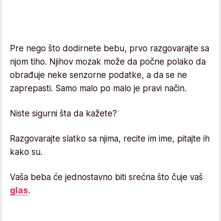
Pre nego što dodirnete bebu, prvo razgovarajte sa
njom tiho. Njihov mozak može da počne polako da
obrađuje neke senzorne podatke, a da se ne
zaprepasti. Samo malo po malo je pravi način.
Niste sigurni šta da kažete?
Razgovarajte slatko sa njima, recite im ime, pitajte ih
kako su.
Vaša beba će jednostavno biti srećna što čuje vaš
glas
.