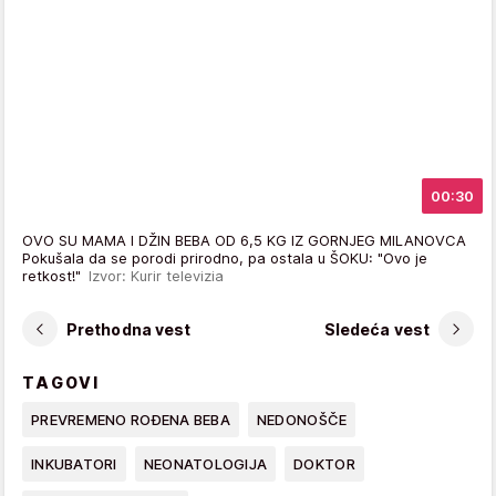
00:30
OVO SU MAMA I DŽIN BEBA OD 6,5 KG IZ GORNJEG MILANOVCA
Pokušala da se porodi prirodno, pa ostala u ŠOKU: "Ovo je
retkost!"
Izvor: Kurir televizia
Prethodna vest
Sledeća vest
TAGOVI
PREVREMENO ROĐENA BEBA
NEDONOŠČE
INKUBATORI
NEONATOLOGIJA
DOKTOR