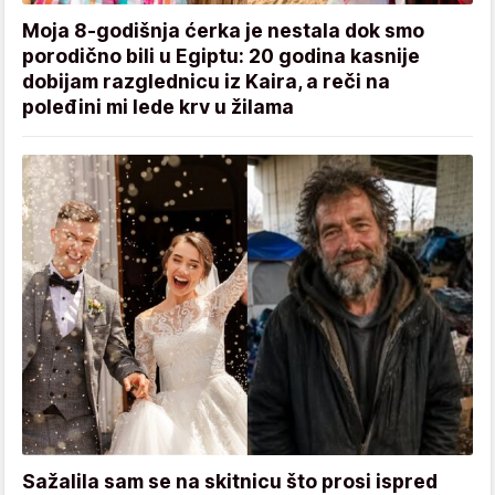
Moja 8-godišnja ćerka je nestala dok smo
porodično bili u Egiptu: 20 godina kasnije
dobijam razglednicu iz Kaira, a reči na
poleđini mi lede krv u žilama
Sažalila sam se na skitnicu što prosi ispred