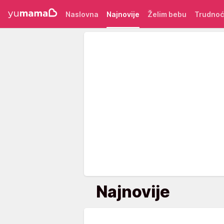
Naslovna
Najnovije
Želim bebu
Trudno
Najnovije