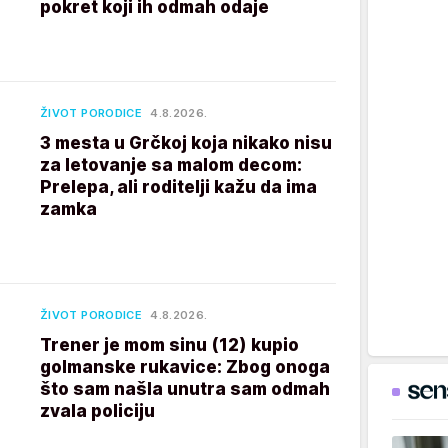
pokret koji ih odmah odaje
ŽIVOT PORODICE
4.8.2026.
3 mesta u Grčkoj koja nikako nisu
za letovanje sa malom decom:
Prelepa, ali roditelji kažu da ima
zamka
ŽIVOT PORODICE
4.8.2026.
Trener je mom sinu (12) kupio
golmanske rukavice: Zbog onoga
što sam našla unutra sam odmah
zvala policiju