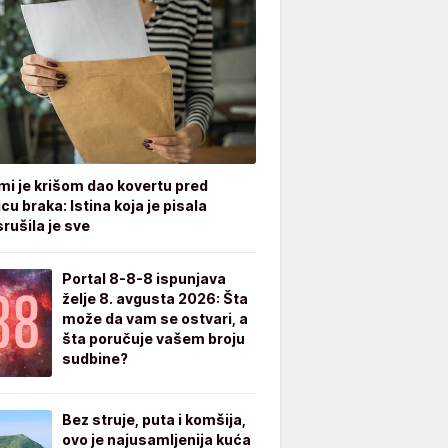
mi je krišom dao kovertu pred
cu braka: Istina koja je pisala
rušila je sve
Portal 8-8-8 ispunjava
želje 8. avgusta 2026: Šta
može da vam se ostvari, a
šta poručuje vašem broju
sudbine?
Bez struje, puta i komšija,
ovo je najusamljenija kuća