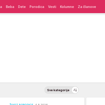
ća
Beba
Dete
Porodica
Vesti
Kolumne
Za članove
Sve kategorije
ŽIVOT PORODICE
4.8.2026.