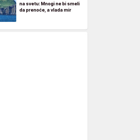
na svetu: Mnogi ne bi smeli
da prenoće, a vlada mir