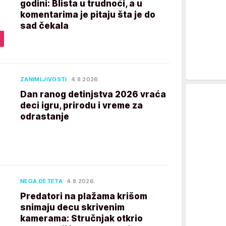
godini: Blista u trudnoći, a u
komentarima je pitaju šta je do
sad čekala
ZANIMLJIVOSTI
4.8.2026.
Dan ranog detinjstva 2026 vraća
deci igru, prirodu i vreme za
odrastanje
NEGA DETETA
4.8.2026.
Predatori na plažama krišom
snimaju decu skrivenim
kamerama: Stručnjak otkrio