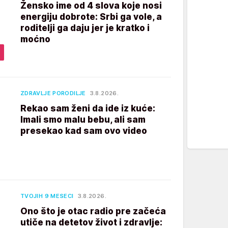
Žensko ime od 4 slova koje nosi
energiju dobrote: Srbi ga vole, a
roditelji ga daju jer je kratko i
moćno
ZDRAVLJE PORODILJE
3.8.2026.
Rekao sam ženi da ide iz kuće:
Imali smo malu bebu, ali sam
presekao kad sam ovo video
TVOJIH 9 MESECI
3.8.2026.
Ono što je otac radio pre začeća
utiče na detetov život i zdravlje: