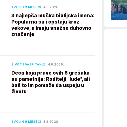
TVOJIH 9 MESECI
4.8.2026.
3 najlepša muška biblijska imena:
Popularna su i opstaju kroz
vekove, a imaju snažno duhovno
značenje
ŽIVOT I VASPITANJE
4.8.2026.
Deca koja prave ovih 6 grešaka
su pametnija: Roditelji "lude", ali
baš to im pomaže da uspeju u
životu
TVOJIH 9 MESECI
3.8.2026.