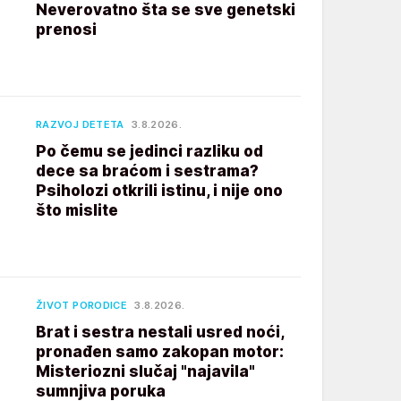
Neverovatno šta se sve genetski
prenosi
RAZVOJ DETETA
3.8.2026.
Po čemu se jedinci razliku od
dece sa braćom i sestrama?
Psiholozi otkrili istinu, i nije ono
što mislite
ŽIVOT PORODICE
3.8.2026.
Brat i sestra nestali usred noći,
pronađen samo zakopan motor:
Misteriozni slučaj "najavila"
sumnjiva poruka