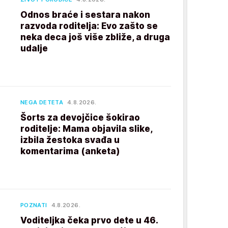
Odnos braće i sestara nakon
razvoda roditelja: Evo zašto se
neka deca još više zbliže, a druga
udalje
NEGA DETETA
4.8.2026.
Šorts za devojčice šokirao
roditelje: Mama objavila slike,
izbila žestoka svađa u
komentarima (anketa)
POZNATI
4.8.2026.
Voditeljka čeka prvo dete u 46.