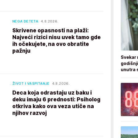
NEGA DETETA
4.8.2026.
Skrivene opasnosti na plaži:
Najveći rizici nisu uvek tamo gde
ih očekujete, na ovo obratite
pažnju
Svekar 
godišnji
unutra s
ŽIVOT I VASPITANJE
4.8.2026.
Deca koja odrastaju uz baku i
deku imaju 6 prednosti: Psiholog
otkriva kako ova veza utiče na
njihov razvoj