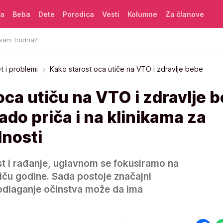
ća
Beba
Dete
Porodica
Vesti
Kolumne
Za članove
 sam trudna?
et i problemi
Kako starost oca utiče na VTO i zdravlje bebe
oca utiču na VTO i zdravlje 
do priča i na klinikama za
dnosti
t i rađanje, uglavnom se fokusiramo na
tiču godine. Sada postoje značajni
 odlaganje očinstva može da ima