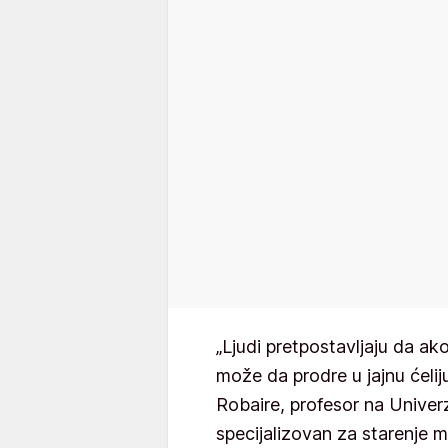
„Ljudi pretpostavljaju da ako
može da prodre u jajnu ćelij
Robaire, profesor na Univerz
specijalizovan za starenje 