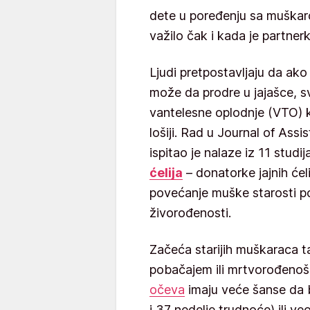
dete u poređenju sa muškar
važilo čak i kada je partnerk
Ljudi pretpostavljaju da ako 
može da prodre u jajašce, sve 
vantelesne oplodnje (VTO) 
lošiji. Rad u Journal of As
ispitao je nalaze iz 11 studi
ćelija
– donatorke jajnih ćeli
povećanje muške starosti 
živorođenosti.
Začeća starijih muškaraca 
pobačajem ili mrtvorođeno
očeva
imaju veće šanse da
i 37 nedelje trudnoće) ili 