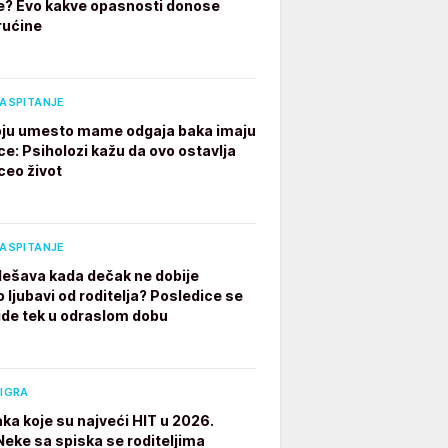
e? Evo kakve opasnosti donose
rućine
VASPITANJE
ju umesto mame odgaja baka imaju
ce: Psiholozi kažu da ovo ostavlja
ceo život
VASPITANJE
dešava kada dečak ne dobije
 ljubavi od roditelja? Posledice se
ide tek u odraslom dobu
 IGRA
aka koje su najveći HIT u 2026.
 Neke sa spiska se roditeljima