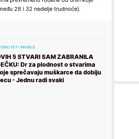
zmeđu 28 i 32 nedelje trudnoće).
TERILITET I PROBLE…
VIH 5 STVARI SAM ZABRANILA
EČKU: Dr za plodnost o stvarima
oje sprečavaju muškarce da dobiju
ecu - Jednu radi svaki