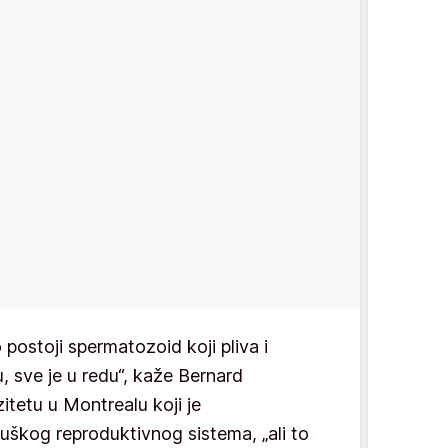
 postoji spermatozoid koji pliva i
u, sve je u redu“, kaže Bernard
itetu u Montrealu koji je
muškog reproduktivnog sistema, „ali to