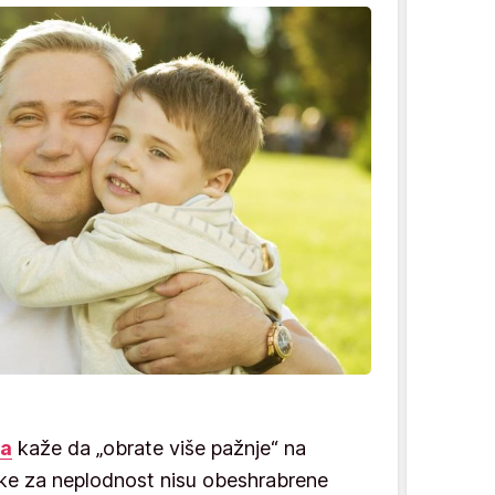
a
kaže da „obrate više pažnje“ na
ike za neplodnost nisu obeshrabrene