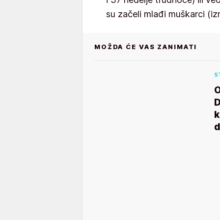
su začeli mlađi muškarci (i
MOŽDA ĆE VAS ZANIMATI
S
O
D
k
d