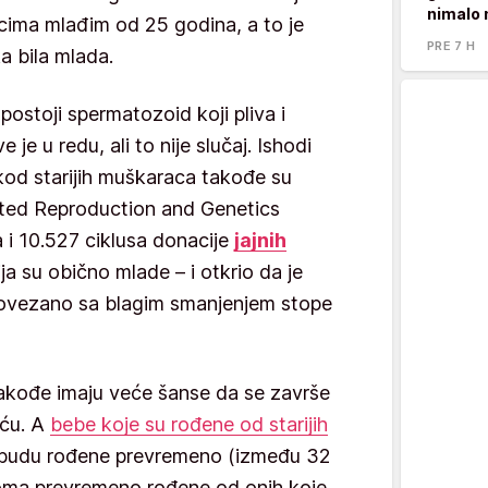
nimalo 
cima mlađim od 25 godina, a to je
PRE 7 H
a bila mlada.
postoji spermatozoid koji pliva i
je u redu, ali to nije slučaj. Ishodi
kod starijih muškaraca takođe su
sisted Reproduction and Genetics
ja i 10.527 ciklusa donacije
jajnih
ja su obično mlade – i otkrio da je
povezano sa blagim smanjenjem stope
takođe imaju veće šanse da se završe
šću. A
bebe koje su rođene od starijih
 budu rođene prevremeno (između 32
veoma prevremeno rođene od onih koje