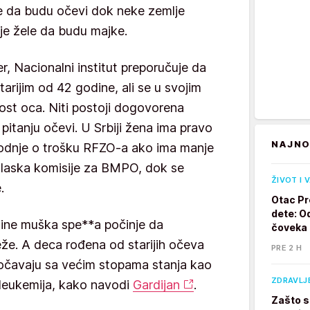
le da budu očevi dok neke zemlje
oje žele da budu majke.
er, Nacionalni institut preporučuje da
rijim od 42 godine, ali se u svojim
st oca. Niti postoji dogovorena
 pitanju očevi. U Srbiji žena ima pravo
NAJNO
odnje o trošku RFZO-a ako ima manje
olaska komisije za BMPO, dok se
ŽIVOT I 
.
Otac Pr
dete: Od
ine muška spe**a počinje da
čoveka
že. A deca rođena od starijih očeva
PRE 2 H
očavaju sa većim stopama stanja kao
ZDRAVLJ
i leukemija, kako navodi
Gardijan
.
Zašto s