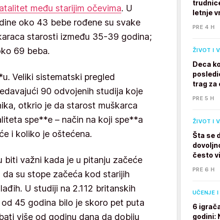
trudnic
atalitet među starijim očevima
. U
letnje v
godine oko 43 bebe rođene su svake
PRE 4 H
araca starosti između 35-39 godina;
oko 69 beba.
ŽIVOT I 
Deca ko
posledi
u. Veliki sistematski pregled
trag za 
ledavajući 90 odvojenih studija koje
PRE 5 H
nika, otkrio je da starost muškarca
liteta spe**e – način na koji spe**a
ŽIVOT I 
će i koliko je oštećena.
Šta se 
dovoljno
često v
u biti važni kada je u pitanju začeće
PRE 6 H
u da su stope začeća kod starijih
đih. U studiji na 2.112 britanskih
UČENJE I
 od 45 godina bilo je skoro pet puta
6 igrač
bati više od godinu dana da dobiju
godini: