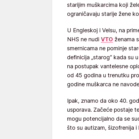
starijim muškarcima koji že
ograničavaju starije žene k
U Engleskoj i Velsu, na prim
NHS ne nudi
VTO
ženama sta
smernicama ne pominje staro
definicija „starog“ kada su u
na postupak vantelesne opl
od 45 godina u trenutku pr
godine muškarca ne navode
Ipak, znamo da oko 40. god
usporava. Začeće postaje te
mogu potencijalno da se su
što su autizam, šizofrenija 