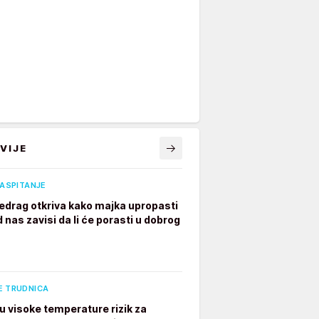
VIJE
VASPITANJE
edrag otkriva kako majka upropasti
 nas zavisi da li će porasti u dobrog
E TRUDNICA
u visoke temperature rizik za