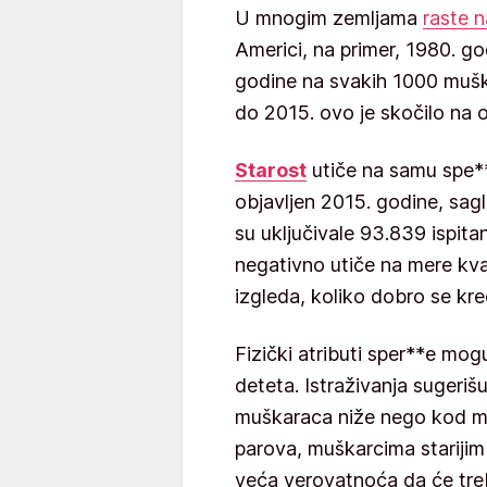
U mnogim zemljama
raste n
Americi, na primer, 1980. 
godine na svakih 1000 mušk
do 2015. ovo je skočilo na 
Starost
utiče na samu spe**
objavljen 2015. godine, sag
su uključivale 93.839 ispita
negativno utiče na mere kva
izgleda, koliko dobro se kre
Fizički atributi sper**e mog
deteta. Istraživanja sugeriš
muškaraca niže nego kod mla
parova, muškarcima starijim
veća verovatnoća da će tre