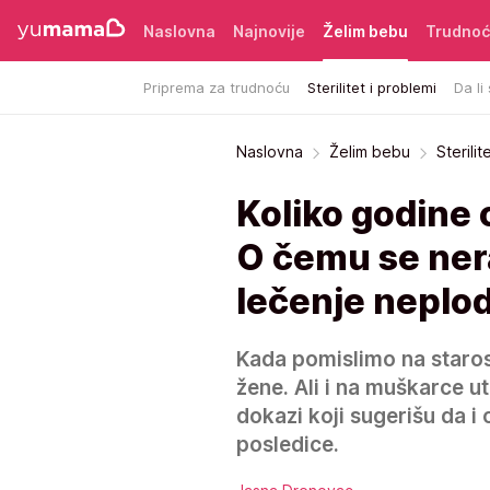
Naslovna
Najnovije
Želim bebu
Trudno
Priprema za trudnoću
Sterilitet i problemi
Da li
Naslovna
Želim bebu
Sterilit
Koliko godine 
O čemu se nera
lečenje neplo
Kada pomislimo na staros
žene. Ali i na muškarce u
dokazi koji sugerišu da i
posledice.