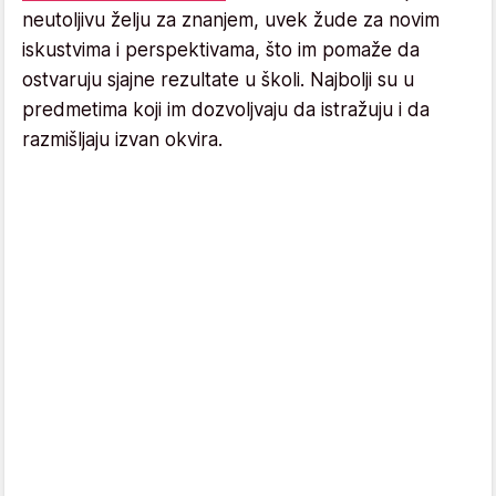
neutoljivu želju za znanjem, uvek žude za novim
iskustvima i perspektivama, što im pomaže da
ostvaruju sjajne rezultate u školi. Najbolji su u
predmetima koji im dozvoljvaju da istražuju i da
razmišljaju izvan okvira.