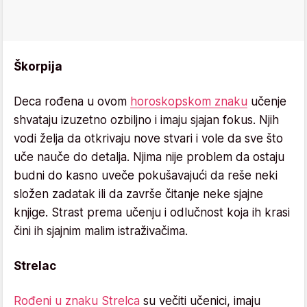
Škorpija
Deca rođena u ovom
horoskopskom znaku
učenje
shvataju izuzetno ozbiljno i imaju sjajan fokus. Njih
vodi želja da otkrivaju nove stvari i vole da sve što
uče nauče do detalja. Njima nije problem da ostaju
budni do kasno uveče pokušavajući da reše neki
složen zadatak ili da završe čitanje neke sjajne
knjige. Strast prema učenju i odlučnost koja ih krasi
čini ih sjajnim malim istraživačima.
Strelac
Rođeni u znaku Strelca
su večiti učenici, imaju