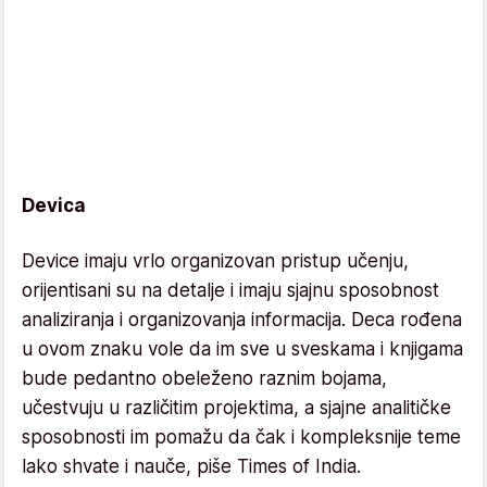
Devica
Device imaju vrlo organizovan pristup učenju,
orijentisani su na detalje i imaju sjajnu sposobnost
analiziranja i organizovanja informacija. Deca rođena
u ovom znaku vole da im sve u sveskama i knjigama
bude pedantno obeleženo raznim bojama,
učestvuju u različitim projektima, a sjajne analitičke
sposobnosti im pomažu da čak i kompleksnije teme
lako shvate i nauče, piše Times of India.