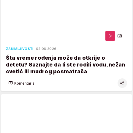
ZANIMLJIVOSTI
02.08.2026.
Šta vreme rođenja može da otkrije o
detetu? Saznajte da li ste rodili vođu, nežan
cvetić ili mudrog posmatrača
Komentariši