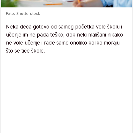
Foto: Shutterstock
Neka deca gotovo od samog početka vole školu i
učenje im ne pada teško, dok neki mališani nikako
ne vole učenje i rade samo onoliko koliko moraju
što se tiče škole.