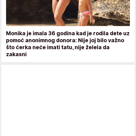
Monika je imala 36 godina kad je rodila dete uz
pomoć anonimnog donora: Nije joj bilo važno
što ćerka neće imati tatu, nije želela da
zakasni