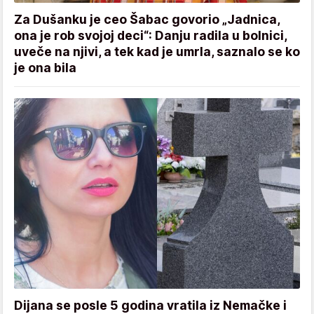
Za Dušanku je ceo Šabac govorio „Jadnica,
ona je rob svojoj deci“: Danju radila u bolnici,
uveče na njivi, a tek kad je umrla, saznalo se ko
je ona bila
Dijana se posle 5 godina vratila iz Nemačke i