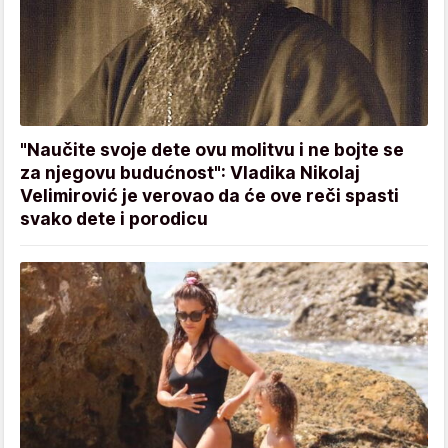
"Naučite svoje dete ovu molitvu i ne bojte se
za njegovu budućnost": Vladika Nikolaj
Velimirović je verovao da će ove reči spasti
svako dete i porodicu