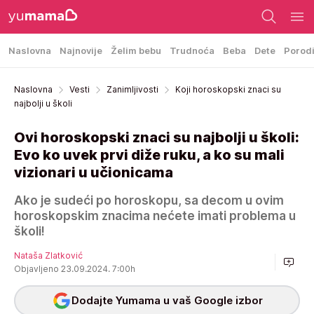
Naslovna
Najnovije
Želim bebu
Trudnoća
Beba
Dete
Porod
Naslovna
Vesti
Zanimljivosti
Koji horoskopski znaci su
najbolji u školi
Ovi horoskopski znaci su najbolji u školi:
Evo ko uvek prvi diže ruku, a ko su mali
vizionari u učionicama
Ako je sudeći po horoskopu, sa decom u ovim
horoskopskim znacima nećete imati problema u
školi!
Nataša Zlatković
Objavljeno 23.09.2024. 7:00h
Dodajte Yumama u vaš Google izbor