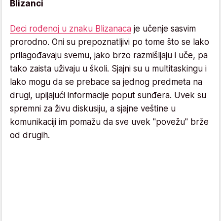
Blizanci
Deci rođenoj u znaku Blizanaca
je učenje sasvim
prorodno. Oni su prepoznatljivi po tome što se lako
prilagođavaju svemu, jako brzo razmišljaju i uče, pa
tako zaista uživaju u školi. Sjajni su u multitaskingu i
lako mogu da se prebace sa jednog predmeta na
drugi, upijajući informacije poput sunđera. Uvek su
spremni za živu diskusiju, a sjajne veštine u
komunikaciji im pomažu da sve uvek "povežu" brže
od drugih.