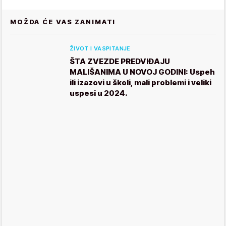
MOŽDA ĆE VAS ZANIMATI
ŽIVOT I VASPITANJE
ŠTA ZVEZDE PREDVIĐAJU
MALIŠANIMA U NOVOJ GODINI: Uspeh
ili izazovi u školi, mali problemi i veliki
uspesi u 2024.