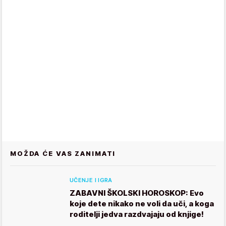
MOŽDA ĆE VAS ZANIMATI
UČENJE I IGRA
ZABAVNI ŠKOLSKI HOROSKOP: Evo
koje dete nikako ne voli da uči, a koga
roditelji jedva razdvajaju od knjige!