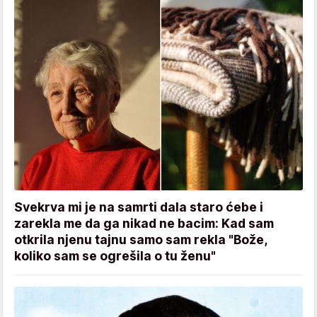
Svekrva mi je na samrti dala staro ćebe i
zarekla me da ga nikad ne bacim: Kad sam
otkrila njenu tajnu samo sam rekla "Bože,
koliko sam se ogrešila o tu ženu"