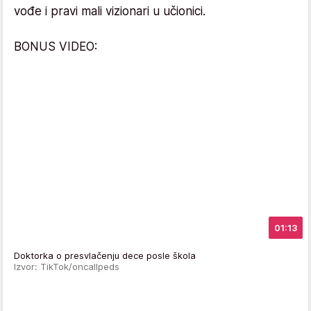
vođe i pravi mali vizionari u učionici.
BONUS VIDEO:
01:13
Doktorka o presvlačenju dece posle škola
Izvor: TikTok/oncallpeds