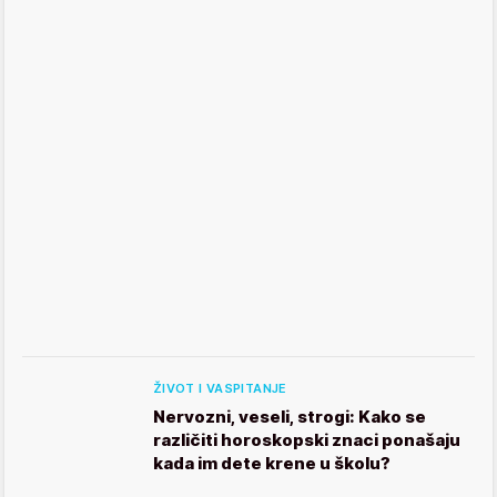
ŽIVOT I VASPITANJE
Nervozni, veseli, strogi: Kako se
različiti horoskopski znaci ponašaju
kada im dete krene u školu?