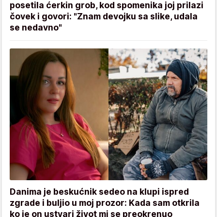
posetila ćerkin grob, kod spomenika joj prilazi
čovek i govori: "Znam devojku sa slike, udala
se nedavno"
Danima je beskućnik sedeo na klupi ispred
zgrade i buljio u moj prozor: Kada sam otkrila
ko je on ustvari život mi se preokrenuo