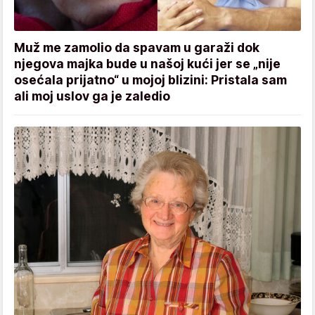
Muž me zamolio da spavam u garaži dok
njegova majka bude u našoj kući jer se „nije
osećala prijatno“ u mojoj blizini: Pristala sam
ali moj uslov ga je zaledio