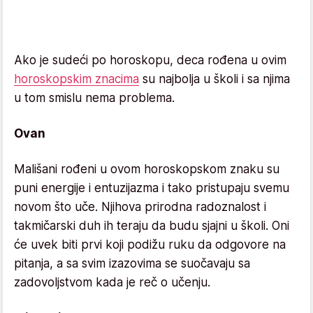
Ako je sudeći po horoskopu, deca rođena u ovim
horoskopskim znacima
su najbolja u školi i sa njima
u tom smislu nema problema.
Ovan
Mališani rođeni u ovom horoskopskom znaku su
puni energije i entuzijazma i tako pristupaju svemu
novom što uče. Njihova prirodna radoznalost i
takmičarski duh ih teraju da budu sjajni u školi. Oni
će uvek biti prvi koji podižu ruku da odgovore na
pitanja, a sa svim izazovima se suočavaju sa
zadovoljstvom kada je reč o učenju.