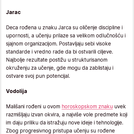
Jarac
Deca rođena u znaku Jarca su oličenje discipline i
upornosti, a učenju prilaze sa velikom odlučnošću i
sjajnom organizacijom. Postavljaju sebi visoke
standarde i vredno rade da bi ostvarili ciljeve.
Najbolje rezultate postižu u strukturisanom
okruženju za učenje, gde mogu da zablistaju i
ostvare svoj pun potencijal.
Vodolija
Mališani rođeni u ovom
horoskopskom znaku
uvek
razmišljaju izvan okvira, a najviše vole predmete koji
im daju priliku da istražuju nove ideje i tehnologije.
Zbog progresivnog pristupa učenju su rođene