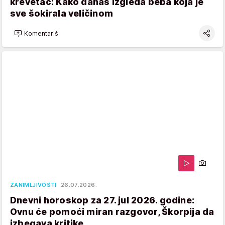
krevetac: Kako danas izgleda beba koja je
sve šokirala veličinom
Komentariši
ZANIMLJIVOSTI
26.07.2026.
Dnevni horoskop za 27. jul 2026. godine:
Ovnu će pomoći miran razgovor, Škorpija da
izbegava kritike