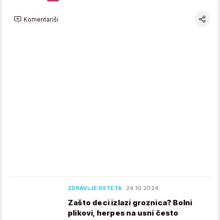
Komentariši
ZDRAVLJE DETETA
24.10.2024.
Zašto deci izlazi groznica? Bolni
plikovi, herpes na usni često