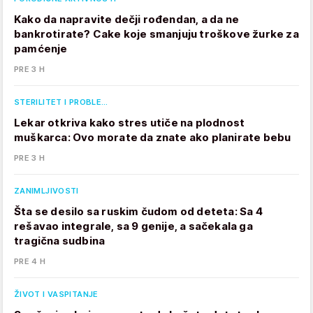
Kako da napravite dečji rođendan, a da ne
bankrotirate? Cake koje smanjuju troškove žurke za
pamćenje
PRE 3 H
STERILITET I PROBLE…
Lekar otkriva kako stres utiče na plodnost
muškarca: Ovo morate da znate ako planirate bebu
PRE 3 H
ZANIMLJIVOSTI
Šta se desilo sa ruskim čudom od deteta: Sa 4
rešavao integrale, sa 9 genije, a sačekala ga
tragična sudbina
PRE 4 H
ŽIVOT I VASPITANJE