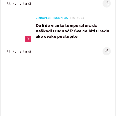
Komentariši
ZDRAVLJE TRUDNICA
1.10.2024.
Da li će visoka temperatura da
naškodi trudnoći? Sve će biti u redu
ako ovako postupite
Komentariši