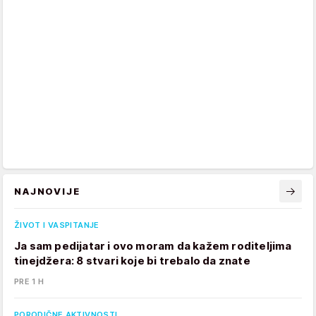
NAJNOVIJE
ŽIVOT I VASPITANJE
Ja sam pedijatar i ovo moram da kažem roditeljima
tinejdžera: 8 stvari koje bi trebalo da znate
PRE 1 H
PORODIČNE AKTIVNOSTI