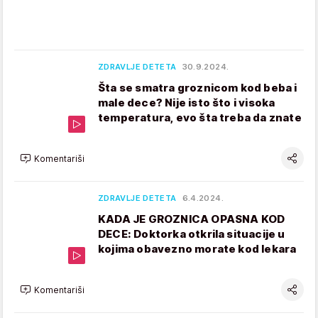
ZDRAVLJE DETETA
30.9.2024.
Šta se smatra groznicom kod beba i
male dece? Nije isto što i visoka
temperatura, evo šta treba da znate
Komentariši
ZDRAVLJE DETETA
6.4.2024.
KADA JE GROZNICA OPASNA KOD
DECE: Doktorka otkrila situacije u
kojima obavezno morate kod lekara
Komentariši