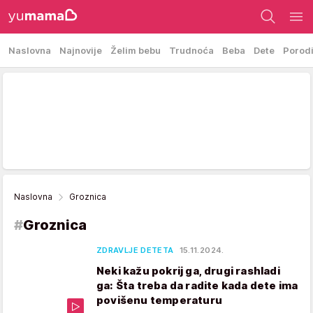
Naslovna
Najnovije
Želim bebu
Trudnoća
Beba
Dete
Porod
Naslovna
Groznica
#
Groznica
ZDRAVLJE DETETA
15.11.2024.
Neki kažu pokrij ga, drugi rashladi
ga: Šta treba da radite kada dete ima
povišenu temperaturu