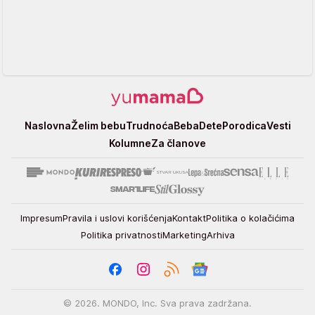
Yumama
Naslovna
Želim bebu
Trudnoća
Beba
Dete
Porodica
Vesti
Kolumne
Za članove
Impresum
Pravila i uslovi korišćenja
Kontakt
Politika o kolačićima
Politika privatnosti
Marketing
Arhiva
© 2026. MONDO, Inc. Sva prava zadržana.