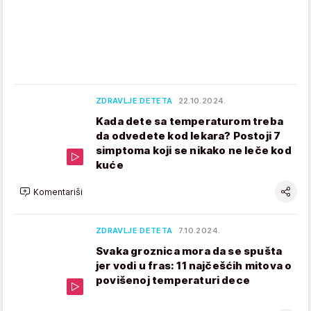
ZDRAVLJE DETETA
22.10.2024.
Kada dete sa temperaturom treba
da odvedete kod lekara? Postoji 7
simptoma koji se nikako ne leče kod
kuće
Komentariši
ZDRAVLJE DETETA
7.10.2024.
Svaka groznica mora da se spušta
jer vodi u fras: 11 najčešćih mitova o
povišenoj temperaturi dece