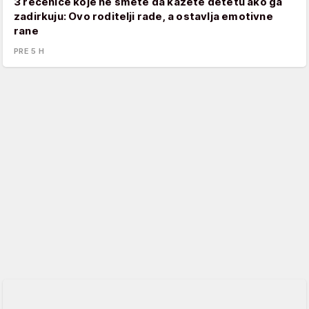
3 rečenice koje ne smete da kažete detetu ako ga
zadirkuju: Ovo roditelji rade, a ostavlja emotivne
rane
PRE 5 H