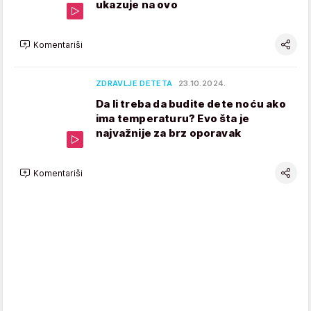
ukazuje na ovo
Komentariši
ZDRAVLJE DETETA
23.10.2024.
Da li treba da budite dete noću ako
ima temperaturu? Evo šta je
najvažnije za brz oporavak
Komentariši