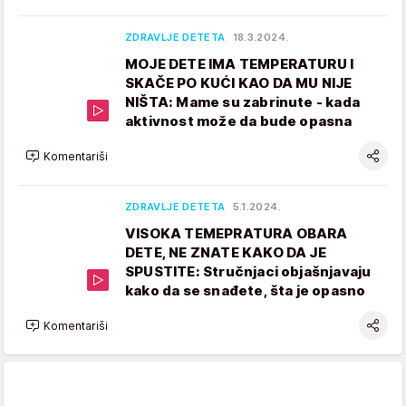
ZDRAVLJE DETETA
18.3.2024.
MOJE DETE IMA TEMPERATURU I
SKAČE PO KUĆI KAO DA MU NIJE
NIŠTA: Mame su zabrinute - kada
aktivnost može da bude opasna
Komentariši
ZDRAVLJE DETETA
5.1.2024.
VISOKA TEMEPRATURA OBARA
DETE, NE ZNATE KAKO DA JE
SPUSTITE: Stručnjaci objašnjavaju
kako da se snađete, šta je opasno
Komentariši