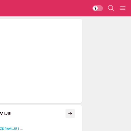
VIJE
ZDRAVLJE I …