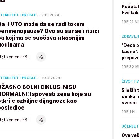
Početak
Evo kak
TERILITET I PROBLE…
7.10.2024.
PRE 21 M
Da li VTO može da se radi tokom
perimenopauze? Ovo su šanse i rizici
ZDRAVLJ
sa kojima se suočava u kasnijim
godinama
"Deca p
kasno":
Komentariši
prepozn
PRE 32 M
TERILITET I PROBLE…
19.4.2024.
ŽIVOT I 
UŽASNO BOLNI CIKLUSI NISU
5 loših
NORMALNI: Ispovesti žena koje su
senku na
otkrile ozbiljne dijagnoze kao
svesni
posledice
PRE 1 H
Komentariši
UČENJE I
Ove veš