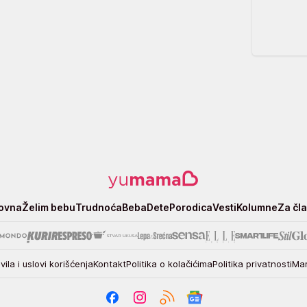
ovna
Želim bebu
Trudnoća
Beba
Dete
Porodica
Vesti
Kolumne
Za čl
vila i uslovi korišćenja
Kontakt
Politika o kolačićima
Politika privatnosti
Mar