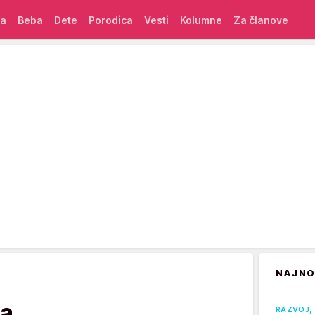
ća
Beba
Dete
Porodica
Vesti
Kolumne
Za članove
NAJNO
a
RAZVOJ, 