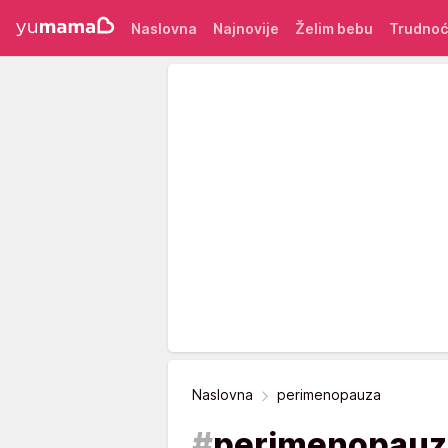
Naslovna
Najnovije
Želim bebu
Trudno
Naslovna
perimenopauza
#
perimenopauz