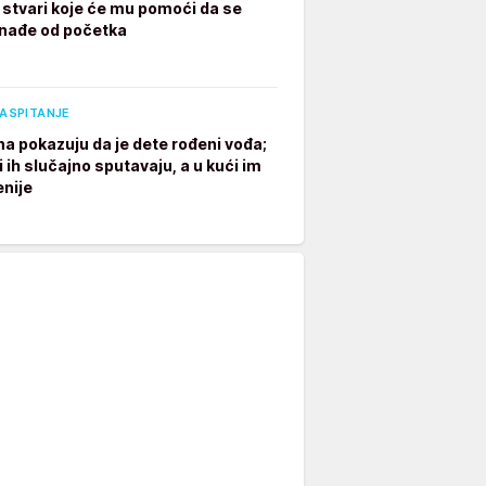
7 stvari koje će mu pomoći da se
nađe od početka
VASPITANJE
na pokazuju da je dete rođeni vođa;
i ih slučajno sputavaju, a u kući im
enije