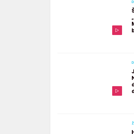
D
D
Ž