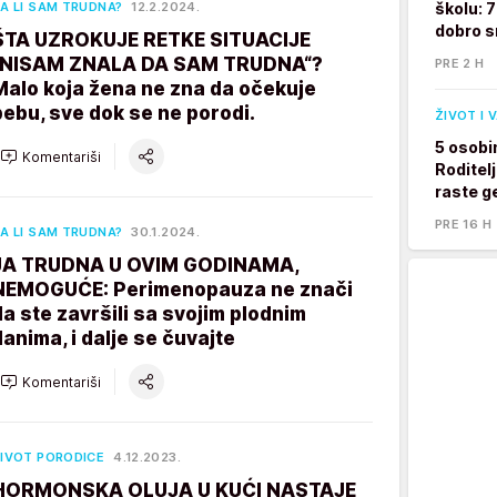
A LI SAM TRUDNA?
12.2.2024.
školu: 
dobro s
ŠTA UZROKUJE RETKE SITUACIJE
„NISAM ZNALA DA SAM TRUDNA“?
PRE 2 H
Malo koja žena ne zna da očekuje
bebu, sve dok se ne porodi.
ŽIVOT I 
5 osobi
Komentariši
Roditelj
raste g
PRE 16 H
A LI SAM TRUDNA?
30.1.2024.
JA TRUDNA U OVIM GODINAMA,
NEMOGUĆE: Perimenopauza ne znači
da ste završili sa svojim plodnim
danima, i dalje se čuvajte
Komentariši
IVOT PORODICE
4.12.2023.
HORMONSKA OLUJA U KUĆI NASTAJE