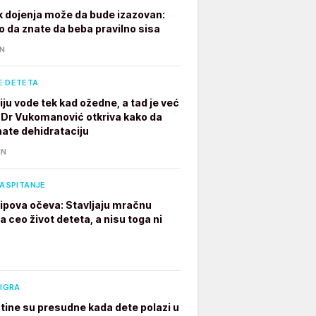
 dojenja može da bude izazovan:
o da znate da beba pravilno sisa
IN
E DETETA
iju vode tek kad ožedne, a tad je već
 Dr Vukomanović otkriva kako da
ate dehidrataciju
IN
VASPITANJE
 tipova očeva: Stavljaju mračnu
 ceo život deteta, a nisu toga ni
 IGRA
tine su presudne kada dete polazi u