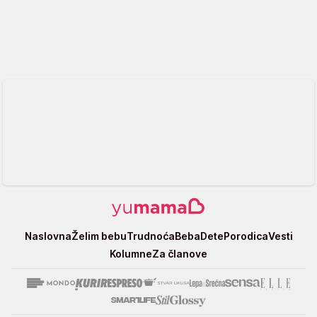
Yumama
Naslovna
Želim bebu
Trudnoća
Beba
Dete
Porodica
Vesti
Kolumne
Za članove