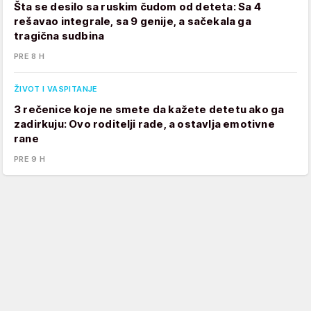
Šta se desilo sa ruskim čudom od deteta: Sa 4
rešavao integrale, sa 9 genije, a sačekala ga
tragična sudbina
PRE 8 H
ŽIVOT I VASPITANJE
3 rečenice koje ne smete da kažete detetu ako ga
zadirkuju: Ovo roditelji rade, a ostavlja emotivne
rane
PRE 9 H