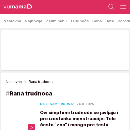
Naslovna
Najnovije
Želim bebu
Trudnoća
Beba
Dete
Porod
Naslovna
Rana trudnoca
#
Rana trudnoca
DA LI SAM TRUDNA?
26.8.2025.
Ovi simptomi trudnoće se javljaju i
pre izostanka menstruacije: Telo
često "zna" i mnogo pre testa