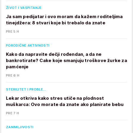
ŽIVOT I VASPITANJE
Ja sam pedijatar i ovo moram da kažem roditeljima
tinejdžera: 8 stvari koje bi trebalo da znate
PRE 5 H
PORODIČNE AKTIVNOSTI
Kako da napravite dečji rođendan, a da ne
bankrotirate? Cake koje smanjuju troškove žurke za
pamćenje
PRE 6 H
STERILITET I PROBLE…
Lekar otkriva kako stres utiče na plodnost
muškarca: Ovo morate da znate ako planirate bebu
PRE 7 H
ZANIMLJIVOSTI