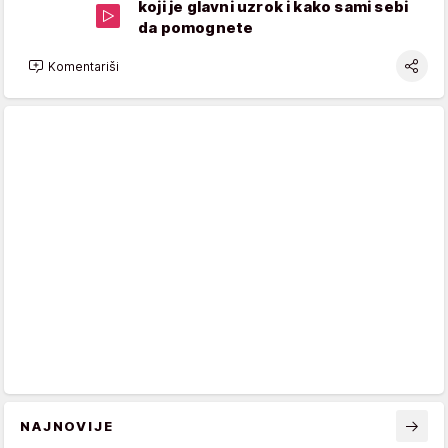
koji je glavni uzrok i kako sami sebi
da pomognete
Komentariši
NAJNOVIJE