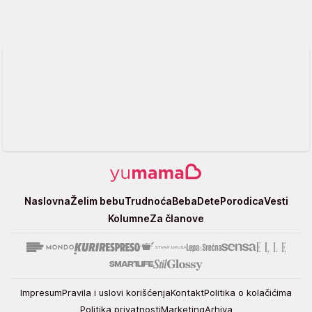
Yumama
Naslovna
Želim bebu
Trudnoća
Beba
Dete
Porodica
Vesti
Kolumne
Za članove
Impresum
Pravila i uslovi korišćenja
Kontakt
Politika o kolačićima
Politika privatnosti
Marketing
Arhiva