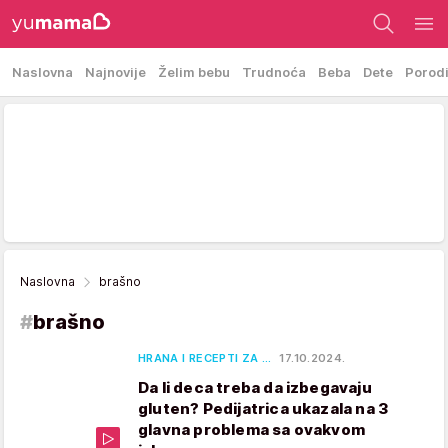
Naslovna
Najnovije
Želim bebu
Trudnoća
Beba
Dete
Porod
Naslovna
brašno
#
brašno
HRANA I RECEPTI ZA …
17.10.2024.
Da li deca treba da izbegavaju
gluten? Pedijatrica ukazala na 3
glavna problema sa ovakvom