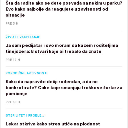
Šta da radite ako se dete posvađa sa nekim u parku?
Evo kako najbolje da reagujete u zavisnosti od
situacije
PRE 3 H
ŽIVOT I VASPITANJE
Ja sam pedijatar i ovo moram da kažem roditeljima
tinejdžera: 8 stvari koje bi trebalo da znate
PRE 17 H
PORODIČNE AKTIVNOSTI
Kako da napravite dečji rođendan, a da ne
bankrotirate? Cake koje smanjuju troškove žurke za
pamćenje
PRE 18 H
STERILITET I PROBLE…
Lekar otkriva kako stres utiče na plodnost