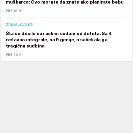
muškarca: Ovo morate da znate ako planirate bebu
PRE 19 H
ZANIMLJIVOSTI
Šta se desilo sa ruskim čudom od deteta: Sa 4
rešavao integrale, sa 9 genije, a sačekala ga
tragična sudbina
PRE 20 H