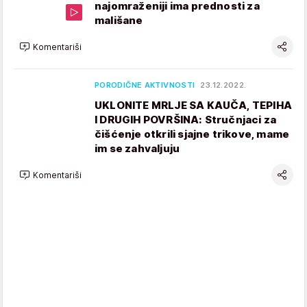
najomraženiji ima prednosti za
mališane
Komentariši
PORODIČNE AKTIVNOSTI
23.12.2022.
UKLONITE MRLJE SA KAUČA, TEPIHA
I DRUGIH POVRŠINA: Stručnjaci za
čišćenje otkrili sjajne trikove, mame
im se zahvaljuju
Komentariši