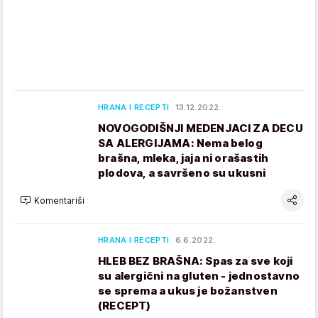
HRANA I RECEPTI
13.12.2022.
NOVOGODIŠNJI MEDENJACI ZA DECU
SA ALERGIJAMA: Nema belog
brašna, mleka, jaja ni orašastih
plodova, a savršeno su ukusni
Komentariši
HRANA I RECEPTI
6.6.2022.
HLEB BEZ BRAŠNA: Spas za sve koji
su alergični na gluten - jednostavno
se sprema a ukus je božanstven
(RECEPT)