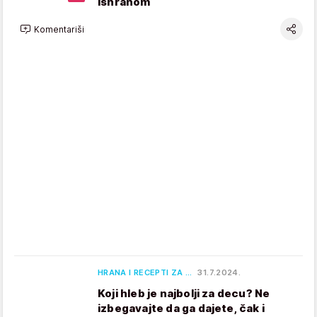
ishranom
Komentariši
HRANA I RECEPTI ZA …
31.7.2024.
Koji hleb je najbolji za decu? Ne
izbegavajte da ga dajete, čak i