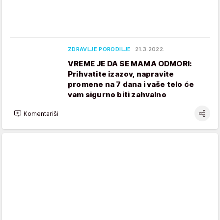
ZDRAVLJE PORODILJE
21.3.2022.
VREME JE DA SE MAMA ODMORI:
Prihvatite izazov, napravite
promene na 7 dana i vaše telo će
vam sigurno biti zahvalno
Komentariši