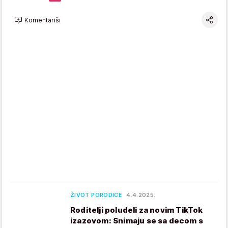
Komentariši
ŽIVOT PORODICE
4.4.2025.
Roditelji poludeli za novim TikTok
izazovom: Snimaju se sa decom s