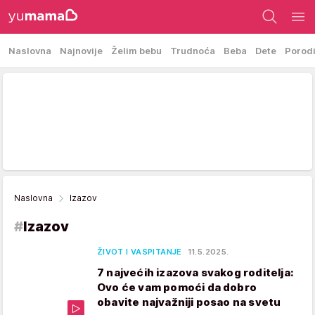
Naslovna
Najnovije
Želim bebu
Trudnoća
Beba
Dete
Porod
Naslovna
Izazov
#
Izazov
ŽIVOT I VASPITANJE
11.5.2025.
7 najvećih izazova svakog roditelja:
Ovo će vam pomoći da dobro
obavite najvažniji posao na svetu