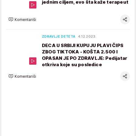
jednim ciljem, evo šta kaže terapeut
Komentariši
ZDRAVLJE DETETA
4.12.2023.
DECA U SRBIJI KUPUJU PLAVI ČIPS
ZBOG TIKTOKA - KOŠTA 2.500 I
OPASAN JE PO ZDRAVLJE: Pedijatar
otkriva koje su posledice
Komentariši