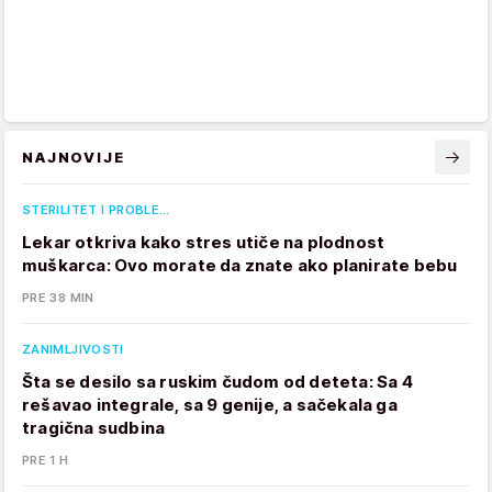
NAJNOVIJE
STERILITET I PROBLE…
Lekar otkriva kako stres utiče na plodnost
muškarca: Ovo morate da znate ako planirate bebu
PRE 38 MIN
ZANIMLJIVOSTI
Šta se desilo sa ruskim čudom od deteta: Sa 4
rešavao integrale, sa 9 genije, a sačekala ga
tragična sudbina
PRE 1 H