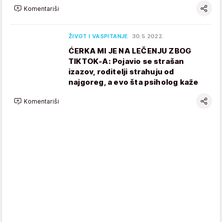
Komentariši
ŽIVOT I VASPITANJE
30.5.2022.
ĆERKA MI JE NA LEČENJU ZBOG
TIKTOK-A: Pojavio se strašan
izazov, roditelji strahuju od
najgoreg, a evo šta psiholog kaže
Komentariši