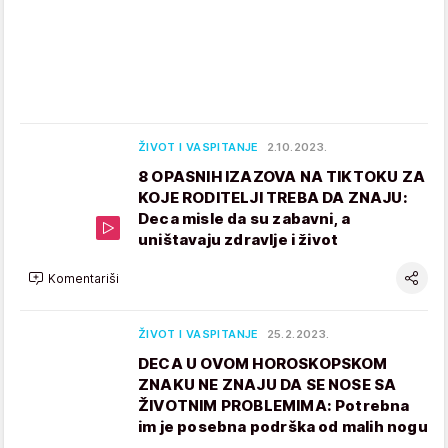
ŽIVOT I VASPITANJE
2.10.2023.
8 OPASNIH IZAZOVA NA TIKTOKU ZA
KOJE RODITELJI TREBA DA ZNAJU:
Deca misle da su zabavni, a
uništavaju zdravlje i život
Komentariši
ŽIVOT I VASPITANJE
25.2.2023.
DECA U OVOM HOROSKOPSKOM
ZNAKU NE ZNAJU DA SE NOSE SA
ŽIVOTNIM PROBLEMIMA: Potrebna
im je posebna podrška od malih nogu