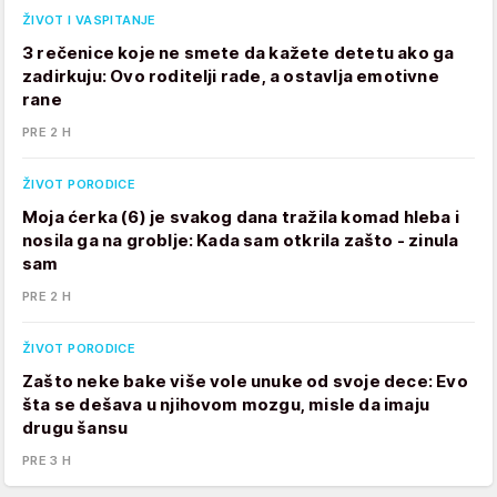
ŽIVOT I VASPITANJE
3 rečenice koje ne smete da kažete detetu ako ga
zadirkuju: Ovo roditelji rade, a ostavlja emotivne
rane
PRE 2 H
ŽIVOT PORODICE
Moja ćerka (6) je svakog dana tražila komad hleba i
nosila ga na groblje: Kada sam otkrila zašto - zinula
sam
PRE 2 H
ŽIVOT PORODICE
Zašto neke bake više vole unuke od svoje dece: Evo
šta se dešava u njihovom mozgu, misle da imaju
drugu šansu
PRE 3 H