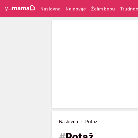
Naslovna
Najnovije
Želim bebu
Trudno
Naslovna
Potaž
#
Potaž