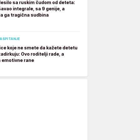
desilo sa ruskim čudom od deteta:
avao integrale, sa 9 genije, a
a ga tragična sudbina
VASPITANJE
ice koje ne smete da kažete detetu
adirkuju: Ovo roditelji rade, a
a emotivne rane