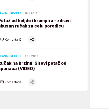
RANA I RECEPTI
19.1.2018.
Potaž od heljde i krompira - zdrav i
ukusan ručak za celu porodicu
Komentariši
RANA I RECEPTI
4.10.2017.
Ručak na brzinu: Sirovi potaž od
spanaća (VIDEO)
Komentariši