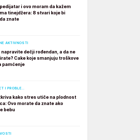
pedijatar i ovo moram da kažem
ima tinejdžera: 8 stvari koje bi
 da znate
NE AKTIVNOSTI
 napravite dečji rođendan, a da ne
irate? Cake koje smanjuju troškove
a pamćenje
ET I PROBLE…
tkriva kako stres utiče na plodnost
a: Ovo morate da znate ako
te bebu
IVOSTI