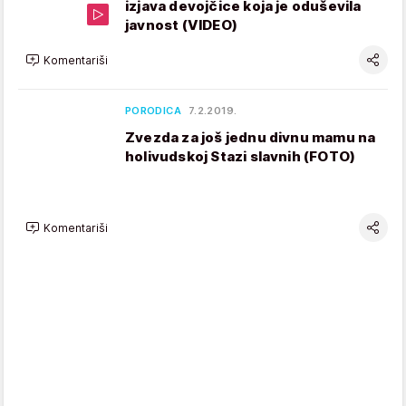
izjava devojčice koja je oduševila
javnost (VIDEO)
Komentariši
PORODICA
7.2.2019.
Zvezda za još jednu divnu mamu na
holivudskoj Stazi slavnih (FOTO)
Komentariši