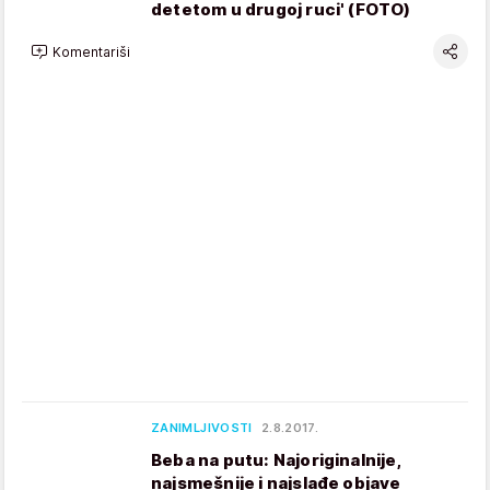
detetom u drugoj ruci' (FOTO)
Komentariši
ZANIMLJIVOSTI
2.8.2017.
Beba na putu: Najoriginalnije,
najsmešnije i najslađe objave