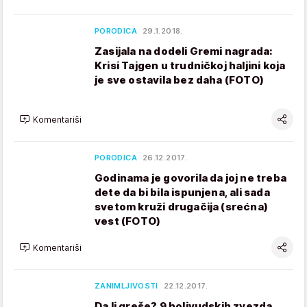
PORODICA
29.1.2018.
Zasijala na dodeli Gremi nagrada:
Krisi Tajgen u trudničkoj haljini koja
je sve ostavila bez daha (FOTO)
Komentariši
PORODICA
26.12.2017.
Godinama je govorila da joj ne treba
dete da bi bila ispunjena, ali sada
svetom kruži drugačija (srećna)
vest (FOTO)
Komentariši
ZANIMLJIVOSTI
22.12.2017.
Da li greše? 9 holivudskih zvezda