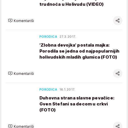
trudnoća u Holivudu (VIDEO)
Komentariši
PORODICA
27.3.2017.
'Zlobna devojka' postala majka:
Porodila se jedna od najpopularnijih
holivudskih mladih glumica (FOTO)
Komentariši
PORODICA
16.1.2017.
Duhovna strana slavne pevačice:
Gven Stefani sa decom u crkvi
(FOTO)
Komentariši