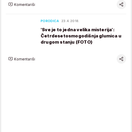
Komentariši
PORODICA
23.4.2018.
'Sve je to jedna velika misterija':
Četrdesetosmogodišnja glumica u
drugom stanju (FOTO)
Komentariši