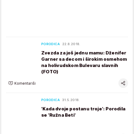
PORODICA
22.8.2018.
Zvezda za još jednu mamu: Dženifer
Garner sa decom i širokim osmehom
na holivudskom Bulevaru slavnih
(FOTO)
Komentariši
PORODICA
31.5.2018.
'Kada dvoje postanu troje': Porodila
se 'Ružna Beti'