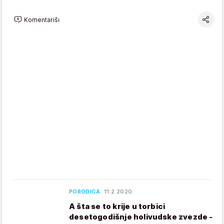
Komentariši
PORODICA
11.2.2020.
A šta se to krije u torbici
desetogodišnje holivudske zvezde -