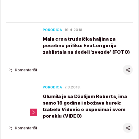
PORODICA
19.4.2018.
Mala crna trudnička haljina za
posebnu priliku: Eva Longorija
zablistala na dodeli 'zvezde' (FOTO)
Komentariši
PORODICA
7.3.2018.
Glumila je sa Džulijom Roberts, ima
samo 16 godina i obožava burek:
Izabela Vidović o uspesima i svom
poreklu (VIDEO)
Komentariši