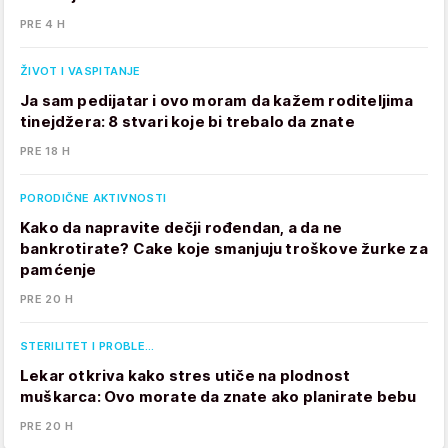
PRE 4 H
ŽIVOT I VASPITANJE
Ja sam pedijatar i ovo moram da kažem roditeljima
tinejdžera: 8 stvari koje bi trebalo da znate
PRE 18 H
PORODIČNE AKTIVNOSTI
Kako da napravite dečji rođendan, a da ne
bankrotirate? Cake koje smanjuju troškove žurke za
pamćenje
PRE 20 H
STERILITET I PROBLE…
Lekar otkriva kako stres utiče na plodnost
muškarca: Ovo morate da znate ako planirate bebu
PRE 20 H