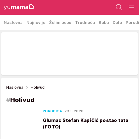
Naslovna
Najnovije
Želim bebu
Trudnoća
Beba
Dete
Porod
Naslovna
Holivud
#
Holivud
PORODICA
29.5.2020.
Glumac Stefan Kapičić postao tata
(FOTO)