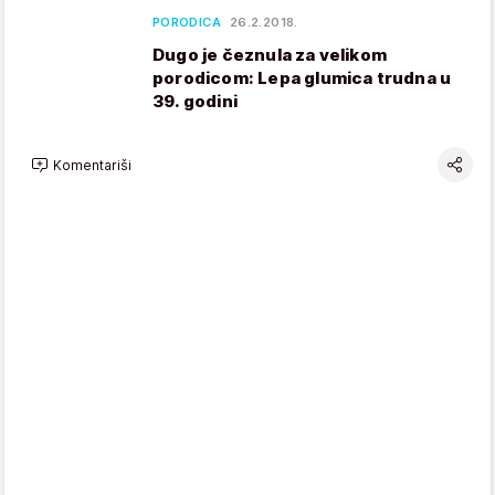
PORODICA
26.2.2018.
Dugo je čeznula za velikom
porodicom: Lepa glumica trudna u
39. godini
Komentariši