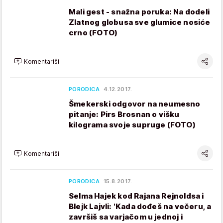
Mali gest - snažna poruka: Na dodeli
Zlatnog globusa sve glumice nosiće
crno (FOTO)
Komentariši
PORODICA
4.12.2017.
Šmekerski odgovor na neumesno
pitanje: Pirs Brosnan o višku
kilograma svoje supruge (FOTO)
Komentariši
PORODICA
15.8.2017.
Selma Hajek kod Rajana Rejnoldsa i
Blejk Lajvli: 'Kada dođeš na večeru, a
završiš sa varjačom u jednoj i