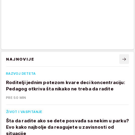
NAJNOVIJE
RAZVOJ DETETA
Roditelji jednim potezom kvare deci koncentraciju:
Pedagog otkriva šta nikako ne treba da radite
PRE 50 MIN
ŽIVOT I VASPITANJE
Šta da radite ako se dete posvađa sa nekim u parku?
Evo kako najbolje da reagujete u zavisnosti od
situacije