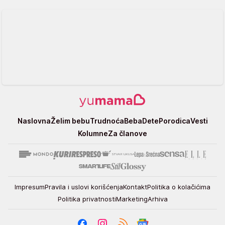
Yumama
Naslovna
Želim bebu
Trudnoća
Beba
Dete
Porodica
Vesti
Kolumne
Za članove
Impresum
Pravila i uslovi korišćenja
Kontakt
Politika o kolačićima
Politika privatnosti
Marketing
Arhiva