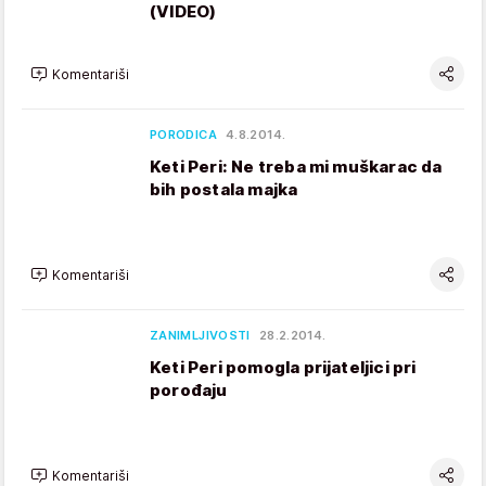
(VIDEO)
Komentariši
PORODICA
4.8.2014.
Keti Peri: Ne treba mi muškarac da
bih postala majka
Komentariši
ZANIMLJIVOSTI
28.2.2014.
Keti Peri pomogla prijateljici pri
porođaju
Komentariši