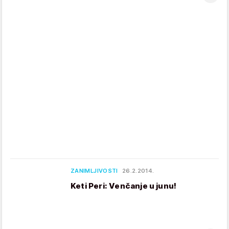
ZANIMLJIVOSTI
26.2.2014.
Keti Peri: Venčanje u junu!