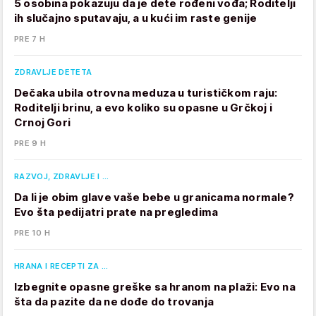
5 osobina pokazuju da je dete rođeni vođa; Roditelji
ih slučajno sputavaju, a u kući im raste genije
PRE 7 H
ZDRAVLJE DETETA
Dečaka ubila otrovna meduza u turističkom raju:
Roditelji brinu, a evo koliko su opasne u Grčkoj i
Crnoj Gori
PRE 9 H
RAZVOJ, ZDRAVLJE I …
Da li je obim glave vaše bebe u granicama normale?
Evo šta pedijatri prate na pregledima
PRE 10 H
HRANA I RECEPTI ZA …
Izbegnite opasne greške sa hranom na plaži: Evo na
šta da pazite da ne dođe do trovanja