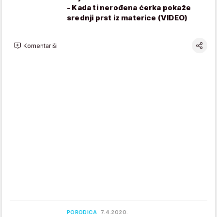
- Kada ti nerođena ćerka pokaže
srednji prst iz materice (VIDEO)
Komentariši
PORODICA
7.4.2020.