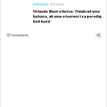
PORODICA
12.8.2020.
Orlando Blum otkriva: 'Odabrali smo
bolnicu, ali smo otvoreni i za porođaj
kod kuće'
Komentariši