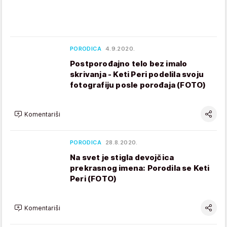
PORODICA
4.9.2020.
Postporođajno telo bez imalo
skrivanja - Keti Peri podelila svoju
fotografiju posle porođaja (FOTO)
Komentariši
PORODICA
28.8.2020.
Na svet je stigla devojčica
prekrasnog imena: Porodila se Keti
Peri (FOTO)
Komentariši