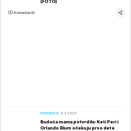
(FOTO)
Komentariši
PORODICA
6.3.2020.
Buduća mama potvrdila: Keti Peri i
Orlando Blum očekuju prvo dete