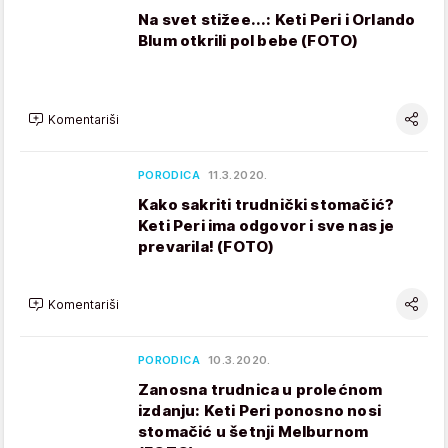
Na svet stižee...: Keti Peri i Orlando
Blum otkrili pol bebe (FOTO)
Komentariši
PORODICA
11.3.2020.
Kako sakriti trudnički stomačić?
Keti Peri ima odgovor i sve nas je
prevarila! (FOTO)
Komentariši
PORODICA
10.3.2020.
Zanosna trudnica u prolećnom
izdanju: Keti Peri ponosno nosi
stomačić u šetnji Melburnom