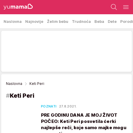
Naslovna
Najnovije
Želim bebu
Trudnoća
Beba
Dete
Porod
Naslovna
Keti Peri
#
Keti Peri
POZNATI
27.8.2021.
PRE GODINU DANA JE MOJ ŽIVOT
POČEO: Keti Peri posvetila ćerki
najlepše reči, koje samo majke mogu