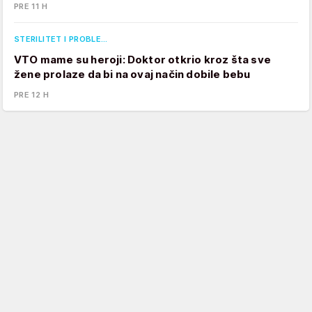
PRE 11 H
STERILITET I PROBLE…
VTO mame su heroji: Doktor otkrio kroz šta sve
žene prolaze da bi na ovaj način dobile bebu
PRE 12 H