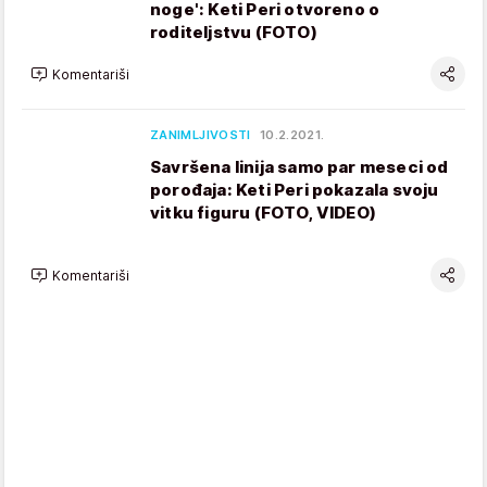
noge': Keti Peri otvoreno o
roditeljstvu (FOTO)
Komentariši
ZANIMLJIVOSTI
10.2.2021.
Savršena linija samo par meseci od
porođaja: Keti Peri pokazala svoju
vitku figuru (FOTO, VIDEO)
Komentariši