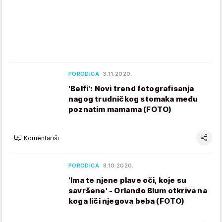
PORODICA
3.11.2020.
'Belfi': Novi trend fotografisanja
nagog trudničkog stomaka među
poznatim mamama (FOTO)
Komentariši
PORODICA
8.10.2020.
'Ima te njene plave oči, koje su
savršene' - Orlando Blum otkriva na
koga liči njegova beba (FOTO)