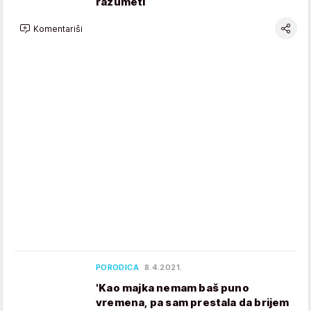
razumeti
Komentariši
PORODICA
8.4.2021.
'Kao majka nemam baš puno
vremena, pa sam prestala da brijem