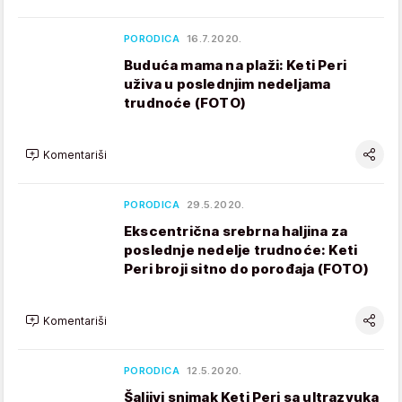
PORODICA
16.7.2020.
Buduća mama na plaži: Keti Peri
uživa u poslednjim nedeljama
trudnoće (FOTO)
Komentariši
PORODICA
29.5.2020.
Ekscentrična srebrna haljina za
poslednje nedelje trudnoće: Keti
Peri broji sitno do porođaja (FOTO)
Komentariši
PORODICA
12.5.2020.
Šaljivi snimak Keti Peri sa ultrazvuka