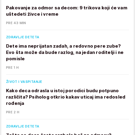
Pakovanje za odmor sa decom: 9 trikova koji će vam
uštedeti živce i vreme
PRE 43 MIN
ZDRAVLJE DETETA
Dete ima neprijatan zadah, a redovno pere zube?
Evo šta može da bude razlog, na jedan roditelji i ne
pomisle
PRE 1 H
ŽIVOT I VASPITANJE
Kako deca odrasla u istoj porodici budu potpuno
različita? Psiholog otkrio kakav uticaj ima redosled
rođenja
PRE 2 H
ZDRAVLJE DETETA