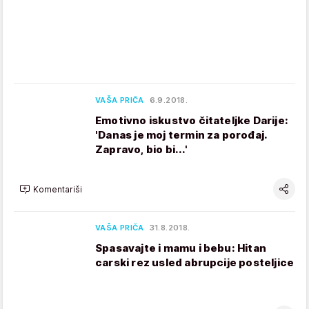
VAŠA PRIČA
6.9.2018.
Emotivno iskustvo čitateljke Darije:
'Danas je moj termin za porođaj.
Zapravo, bio bi...'
Komentariši
VAŠA PRIČA
31.8.2018.
Spasavajte i mamu i bebu: Hitan
carski rez usled abrupcije posteljice