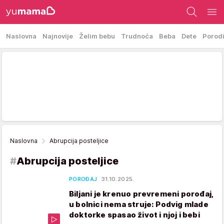
Naslovna
Najnovije
Želim bebu
Trudnoća
Beba
Dete
Porod
Naslovna
Abrupcija posteljice
#
Abrupcija posteljice
POROĐAJ
31.10.2025.
Biljani je krenuo prevremeni porođaj,
u bolnici nema struje: Podvig mlade
doktorke spasao život i njoj i bebi