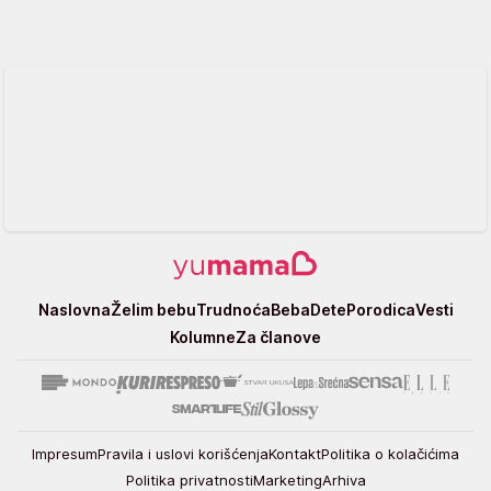
Yumama
Naslovna
Želim bebu
Trudnoća
Beba
Dete
Porodica
Vesti
Kolumne
Za članove
Impresum
Pravila i uslovi korišćenja
Kontakt
Politika o kolačićima
Politika privatnosti
Marketing
Arhiva