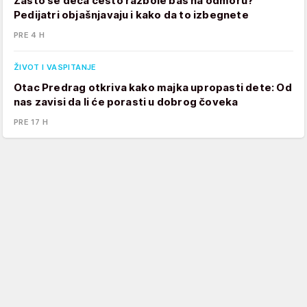
Zašto se deca često razbole baš na odmoru?
Pedijatri objašnjavaju i kako da to izbegnete
PRE 4 H
ŽIVOT I VASPITANJE
Otac Predrag otkriva kako majka upropasti dete: Od
nas zavisi da li će porasti u dobrog čoveka
PRE 17 H