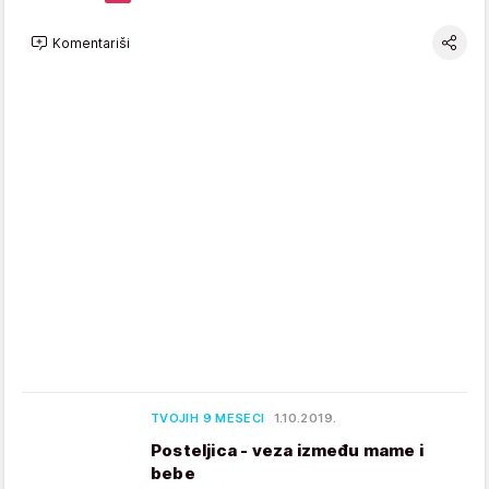
Komentariši
TVOJIH 9 MESECI
1.10.2019.
Posteljica - veza između mame i
bebe