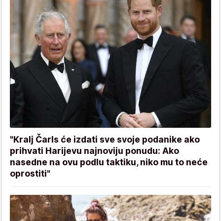
"Kralj Čarls će izdati sve svoje podanike ako
prihvati Harijevu najnoviju ponudu: Ako
nasedne na ovu podlu taktiku, niko mu to neće
oprostiti"