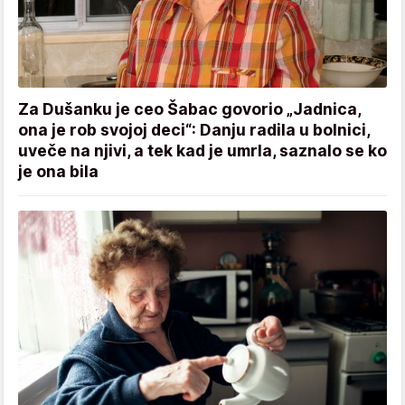
Za Dušanku je ceo Šabac govorio „Jadnica,
ona je rob svojoj deci“: Danju radila u bolnici,
uveče na njivi, a tek kad je umrla, saznalo se ko
je ona bila