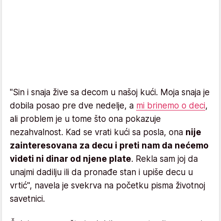
"Sin i snaja žive sa decom u našoj kući. Moja snaja je
dobila posao pre dve nedelje, a
mi brinemo o deci
,
ali problem je u tome što ona pokazuje
nezahvalnost. Kad se vrati kući sa posla, ona
nije
zainteresovana za decu i preti nam da nećemo
videti ni dinar od njene plate
. Rekla sam joj da
unajmi dadilju ili da pronađe stan i upiše decu u
vrtić", navela je svekrva na početku pisma životnoj
savetnici.