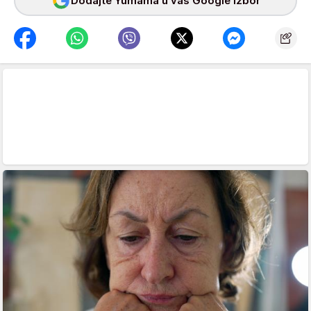
Dodajte Yumama u vaš Google izbor