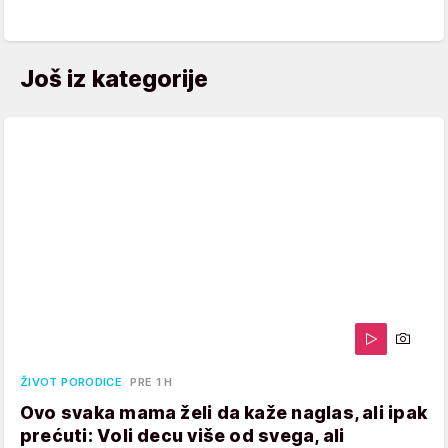
Još iz kategorije
ŽIVOT PORODICE
PRE 1 H
Ovo svaka mama želi da kaže naglas, ali ipak
prećuti: Voli decu više od svega, ali