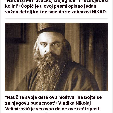
"Na cesti Petrovačkoj izbjeglice i trista djece u
kolini": Ćopić je u ovoj pesmi opisao jedan
važan detalj koji ne sme da se zaboravi NIKAD
"Naučite svoje dete ovu molitvu i ne bojte se
za njegovu budućnost": Vladika Nikolaj
Velimirović je verovao da će ove reči spasti