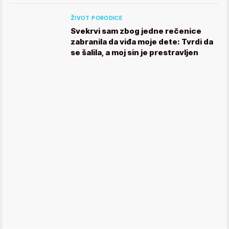
ŽIVOT PORODICE
Svekrvi sam zbog jedne rečenice
zabranila da viđa moje dete: Tvrdi da
se šalila, a moj sin je prestravljen