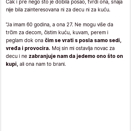
Čak i pre nego što je dobila posao, tvrdi ona, snaja
nije bila zainteresovana ni za decu ni za kuću.
"Ja imam 60 godina, a ona 27. Ne mogu više da
trčim za decom, čistim kuću, kuvam, perem i
peglam dok ona
čim se vrati s posla samo sedi,
vređa i provocira.
Moj sin mi ostavlja novac za
decu i ne
zabranjuje nam da jedemo ono što on
kupi,
ali ona nam to brani.