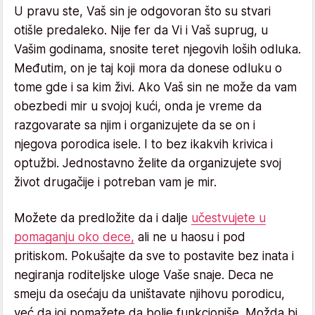
U pravu ste, Vaš sin je odgovoran što su stvari
otišle predaleko. Nije fer da Vi i Vaš suprug, u
Vašim godinama, snosite teret njegovih loših odluka.
Međutim, on je taj koji mora da donese odluku o
tome gde i sa kim živi. Ako Vaš sin ne može da vam
obezbedi mir u svojoj kući, onda je vreme da
razgovarate sa njim i organizujete da se on i
njegova porodica isele. I to bez ikakvih krivica i
optužbi. Jednostavno želite da organizujete svoj
život drugačije i potreban vam je mir.
Možete da predložite da i dalje
učestvujete u
pomaganju oko dece,
ali ne u haosu i pod
pritiskom. Pokušajte da sve to postavite bez inata i
negiranja roditeljske uloge Vaše snaje. Deca ne
smeju da osećaju da uništavate njihovu porodicu,
već da joj pomažete da bolje funkcioniše. Možda bi