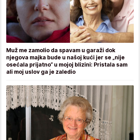
Muž me zamolio da spavam u garaži dok
njegova majka bude u našoj kući jer se „nije
osećala prijatno“ u mojoj blizini: Pristala sam
ali moj uslov ga je zaledio