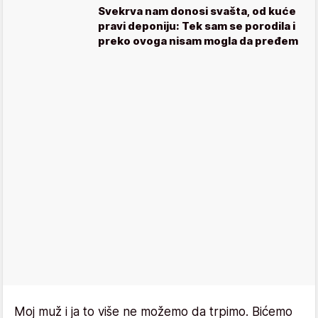
Svekrva nam donosi svašta, od kuće
pravi deponiju: Tek sam se porodila i
preko ovoga nisam mogla da pređem
Moj muž i ja to više ne možemo da trpimo. Bićemo