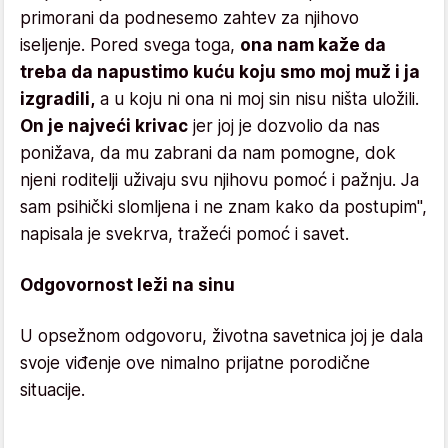
primorani da podnesemo zahtev za njihovo
iseljenje. Pored svega toga,
ona nam kaže da
treba da napustimo kuću koju smo moj muž i ja
izgradili,
a u koju ni ona ni moj sin nisu ništa uložili.
On je najveći krivac
jer joj je dozvolio da nas
ponižava, da mu zabrani da nam pomogne, dok
njeni roditelji uživaju svu njihovu pomoć i pažnju. Ja
sam psihički slomljena i ne znam kako da postupim",
napisala je svekrva, tražeći pomoć i savet.
Odgovornost leži na sinu
U opsežnom odgovoru, životna savetnica joj je dala
svoje viđenje ove nimalno prijatne porodične
situacije.