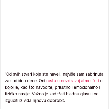
"Od svih stvari koje ste naveli, najviše sam zabrinuta
za sudbinu dece. Oni
rastu u nezdravoj atmosferi
u
kojoj je, kao što navodite, prisutno i emocionalno i
fizičko nasilje. Važno je zadržati hladnu glavu i ne
izgubiti iz vida njihovu dobrobit.