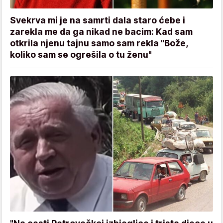
Svekrva mi je na samrti dala staro ćebe i
zarekla me da ga nikad ne bacim: Kad sam
otkrila njenu tajnu samo sam rekla "Bože,
koliko sam se ogrešila o tu ženu"