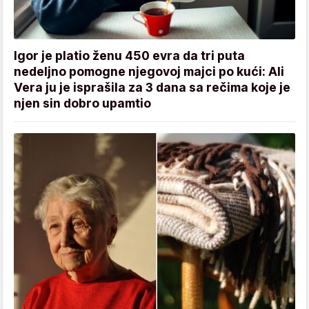
Igor je platio ženu 450 evra da tri puta
nedeljno pomogne njegovoj majci po kući: Ali
Vera ju je isprašila za 3 dana sa rečima koje je
njen sin dobro upamtio