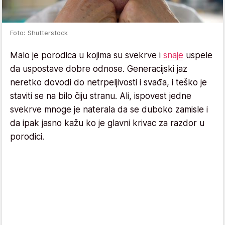
Foto: Shutterstock
Malo je porodica u kojima su svekrve i
snaje
uspele
da uspostave dobre odnose. Generacijski jaz
neretko dovodi do netrpeljivosti i svađa, i teško je
staviti se na bilo čiju stranu. Ali, ispovest jedne
svekrve mnoge je naterala da se duboko zamisle i
da ipak jasno kažu ko je glavni krivac za razdor u
porodici.