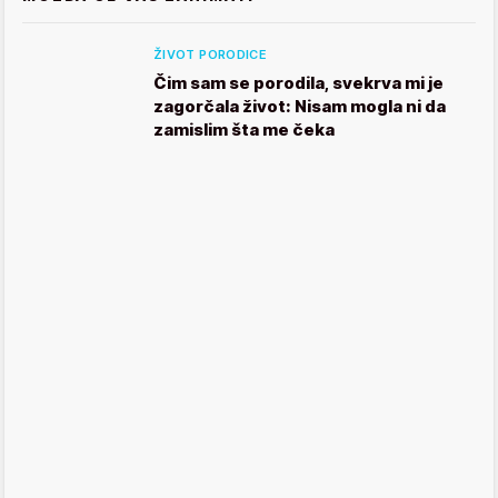
ŽIVOT PORODICE
Čim sam se porodila, svekrva mi je
zagorčala život: Nisam mogla ni da
zamislim šta me čeka