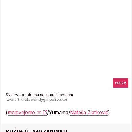
03:25
Svekrva o odnosu sa sinom i snajom
Izvor: TikTok/wendygimpelrealtor
(
mojevrijeme.hr
/Yumama/
Nataša Zlatković
)
MOŽDA ĆE VAS ZANIMATI