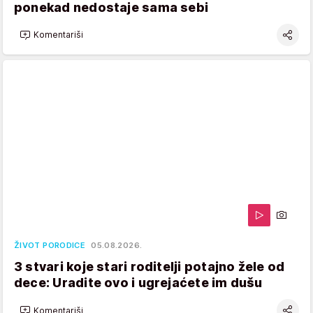
ponekad nedostaje sama sebi
Komentariši
ŽIVOT PORODICE
05.08.2026.
3 stvari koje stari roditelji potajno žele od
dece: Uradite ovo i ugrejaćete im dušu
Komentariši