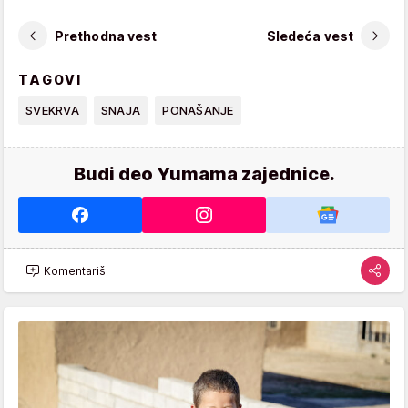
Prethodna vest
Sledeća vest
TAGOVI
SVEKRVA
SNAJA
PONAŠANJE
Budi deo Yumama zajednice.
Komentariši