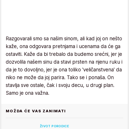
Razgovarali smo sa našim sinom, ali kad joj on nešto
kaže, ona odgovara pretnjama i ucenama da će ga
ostaviti. Kaže da bi trebalo da budemo srećni, jer je
dozvolila našem sinu da stavi prsten na njenu ruku i
da je to dovoljno, jer je ona toliko 'veličanstvena' da
niko ne može da joj parira. Tako se i ponaša. On
stavlja sve ostale, čak i svoju decu, u drugi plan.
Samo je ona važna.
MOŽDA ĆE VAS ZANIMATI
ŽIVOT PORODICE