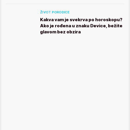
ŽIVOT PORODICE
Kakva vam je svekrva po horoskopu?
Ako je rođena u znaku Device, bežite
glavom bez obzira