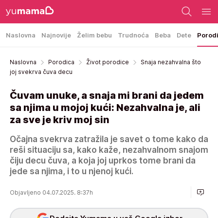
Naslovna
Najnovije
Želim bebu
Trudnoća
Beba
Dete
Porod
Naslovna
Porodica
Život porodice
Snaja nezahvalna što
joj svekrva čuva decu
Čuvam unuke, a snaja mi brani da jedem
sa njima u mojoj kući: Nezahvalna je, ali
za sve je kriv moj sin
Očajna svekrva zatražila je savet o tome kako da
reši situaciju sa, kako kaže, nezahvalnom snajom
čiju decu čuva, a koja joj uprkos tome brani da
jede sa njima, i to u njenoj kući.
Objavljeno 04.07.2025. 8:37h