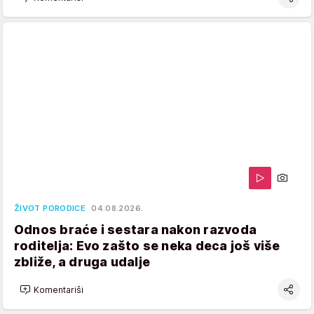
ŽIVOT PORODICE
04.08.2026.
Odnos braće i sestara nakon razvoda
roditelja: Evo zašto se neka deca još više
zbliže, a druga udalje
Komentariši