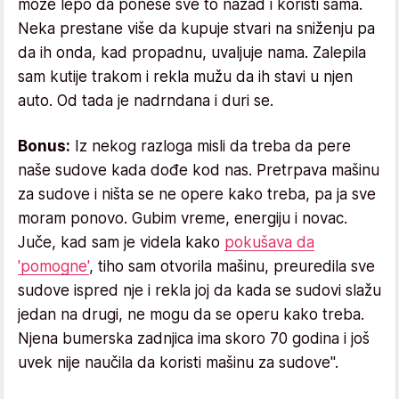
može lepo da ponese sve to nazad i koristi sama.
Neka prestane više da kupuje stvari na sniženju pa
da ih onda, kad propadnu, uvaljuje nama. Zalepila
sam kutije trakom i rekla mužu da ih stavi u njen
auto. Od tada je nadrndana i duri se.
Bonus:
Iz nekog razloga misli da treba da pere
naše sudove kada dođe kod nas. Pretrpava mašinu
za sudove i ništa se ne opere kako treba, pa ja sve
moram ponovo. Gubim vreme, energiju i novac.
Juče, kad sam je videla kako
pokušava da
'pomogne'
, tiho sam otvorila mašinu, preuredila sve
sudove ispred nje i rekla joj da kada se sudovi slažu
jedan na drugi, ne mogu da se operu kako treba.
Njena bumerska zadnjica ima skoro 70 godina i još
uvek nije naučila da koristi mašinu za sudove".