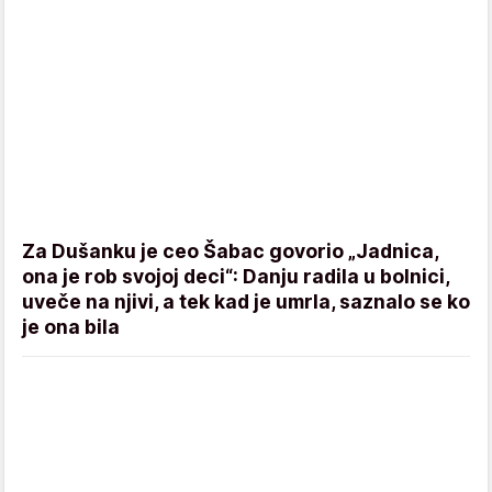
Za Dušanku je ceo Šabac govorio „Jadnica,
ona je rob svojoj deci“: Danju radila u bolnici,
uveče na njivi, a tek kad je umrla, saznalo se ko
je ona bila