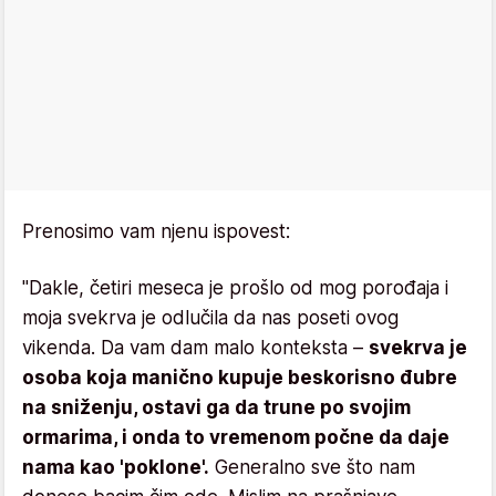
Prenosimo vam njenu ispovest:
"Dakle, četiri meseca je prošlo od mog porođaja i
moja svekrva je odlučila da nas poseti ovog
vikenda. Da vam dam malo konteksta –
svekrva je
osoba koja manično kupuje beskorisno đubre
na sniženju, ostavi ga da trune po svojim
ormarima, i onda to vremenom počne da daje
nama kao 'poklone'.
Generalno sve što nam