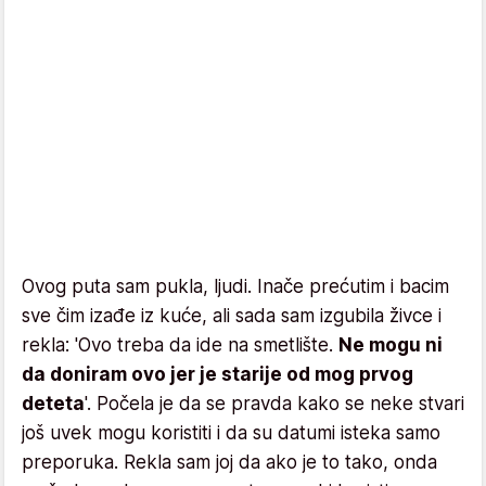
Ovog puta sam pukla, ljudi. Inače prećutim i bacim
sve čim izađe iz kuće, ali sada sam izgubila živce i
rekla: 'Ovo treba da ide na smetlište.
Ne mogu ni
da doniram ovo jer je starije od mog prvog
deteta
'. Počela je da se pravda kako se neke stvari
još uvek mogu koristiti i da su datumi isteka samo
preporuka. Rekla sam joj da ako je to tako, onda