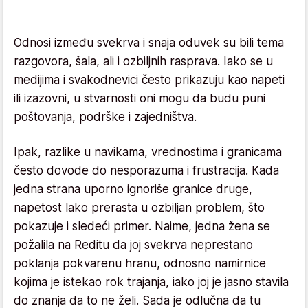
Odnosi između svekrva i snaja oduvek su bili tema
razgovora, šala, ali i ozbiljnih rasprava. Iako se u
medijima i svakodnevici često prikazuju kao napeti
ili izazovni, u stvarnosti oni mogu da budu puni
poštovanja, podrške i zajedništva.
Ipak, razlike u navikama, vrednostima i granicama
često dovode do nesporazuma i frustracija. Kada
jedna strana uporno ignoriše granice druge,
napetost lako prerasta u ozbiljan problem, što
pokazuje i sledeći primer. Naime, jedna žena se
požalila na Reditu da joj svekrva neprestano
poklanja pokvarenu hranu, odnosno namirnice
kojima je istekao rok trajanja, iako joj je jasno stavila
do znanja da to ne želi. Sada je odlučna da tu