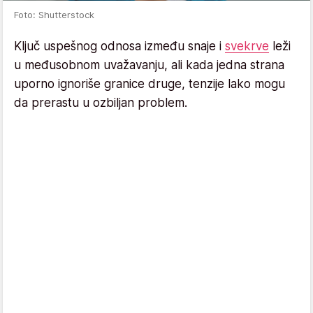
Foto: Shutterstock
Ključ uspešnog odnosa između snaje i
svekrve
leži
u međusobnom uvažavanju, ali kada jedna strana
uporno ignoriše granice druge, tenzije lako mogu
da prerastu u ozbiljan problem.