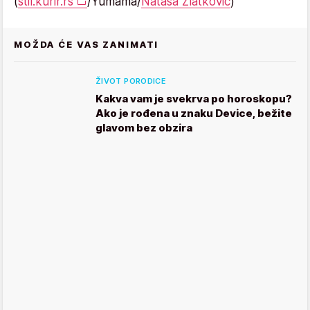
(
stil.kurir.rs
/Yumama/
Nataša Zlatković
)
MOŽDA ĆE VAS ZANIMATI
ŽIVOT PORODICE
Kakva vam je svekrva po horoskopu?
Ako je rođena u znaku Device, bežite
glavom bez obzira