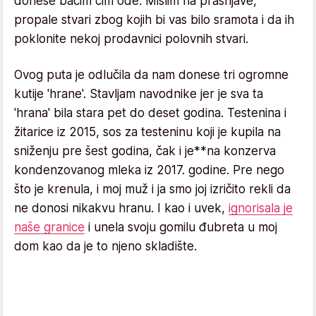
donese bacim čim ode. Mislim na prašnjave,
propale stvari zbog kojih bi vas bilo sramota i da ih
poklonite nekoj prodavnici polovnih stvari.
Ovog puta je odlučila da nam donese tri ogromne
kutije 'hrane'. Stavljam navodnike jer je sva ta
'hrana' bila stara pet do deset godina. Testenina i
žitarice iz 2015, sos za testeninu koji je kupila na
sniženju pre šest godina, čak i je**na konzerva
kondenzovanog mleka iz 2017. godine. Pre nego
što je krenula, i moj muž i ja smo joj izričito rekli da
ne donosi nikakvu hranu. I kao i uvek,
ignorisala je
naše granice
i unela svoju gomilu đubreta u moj
dom kao da je to njeno skladište.