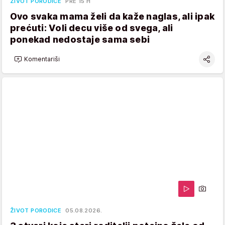
ŽIVOT PORODICE
PRE 15 H
Ovo svaka mama želi da kaže naglas, ali ipak
prećuti: Voli decu više od svega, ali
ponekad nedostaje sama sebi
Komentariši
ŽIVOT PORODICE
05.08.2026.