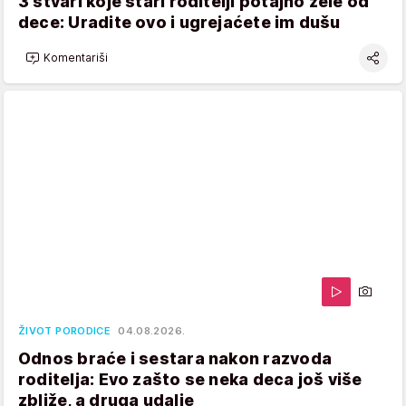
3 stvari koje stari roditelji potajno žele od
dece: Uradite ovo i ugrejaćete im dušu
Komentariši
ŽIVOT PORODICE
04.08.2026.
Odnos braće i sestara nakon razvoda
roditelja: Evo zašto se neka deca još više
zbliže, a druga udalje