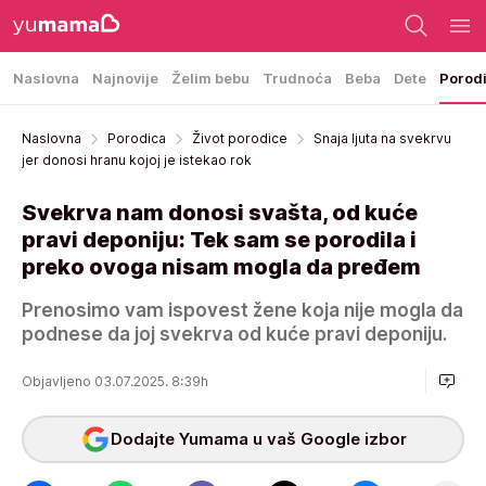
Naslovna
Najnovije
Želim bebu
Trudnoća
Beba
Dete
Porod
Naslovna
Porodica
Život porodice
Snaja ljuta na svekrvu
jer donosi hranu kojoj je istekao rok
Svekrva nam donosi svašta, od kuće
pravi deponiju: Tek sam se porodila i
preko ovoga nisam mogla da pređem
Prenosimo vam ispovest žene koja nije mogla da
podnese da joj svekrva od kuće pravi deponiju.
Objavljeno 03.07.2025. 8:39h
Dodajte Yumama u vaš Google izbor