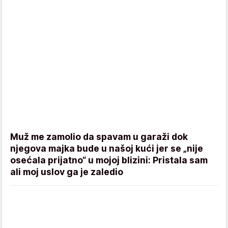
Muž me zamolio da spavam u garaži dok
njegova majka bude u našoj kući jer se „nije
osećala prijatno“ u mojoj blizini: Pristala sam
ali moj uslov ga je zaledio