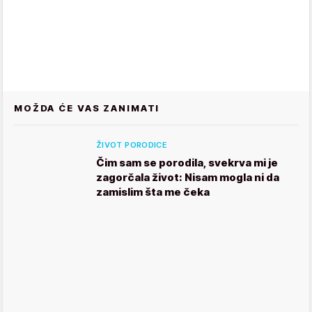
MOŽDA ĆE VAS ZANIMATI
ŽIVOT PORODICE
Čim sam se porodila, svekrva mi je
zagorčala život: Nisam mogla ni da
zamislim šta me čeka