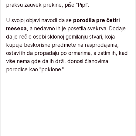
praksu zauvek prekine, piše "Pipl".
U svojoj objavi navodi da se
porodila pre četiri
meseca
, a nedavno ih je posetila svekrva. Dodaje
da je reč o osobi sklonoj gomilanju stvari, koja
kupuje beskorisne predmete na rasprodajama,
ostavi ih da propadaju po ormarima, a zatim ih, kad
više nema gde da ih drži, donosi članovima
porodice kao "poklone."