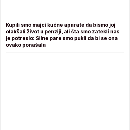
Kupili smo majci kućne aparate da bismo joj
olakšali život u penziji, ali šta smo zatekli nas
je potreslo: Silne pare smo pukli da bi se ona
ovako ponašala