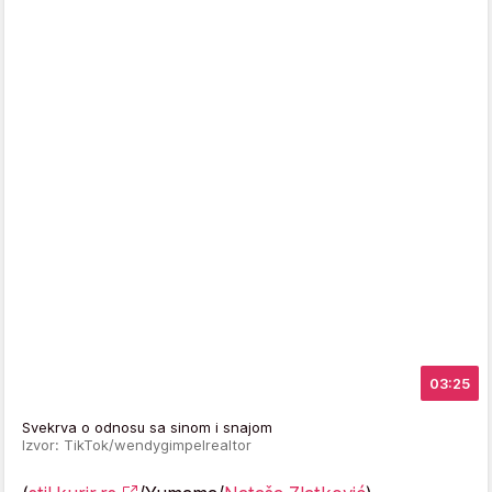
03:25
Svekrva o odnosu sa sinom i snajom
Izvor: TikTok/wendygimpelrealtor