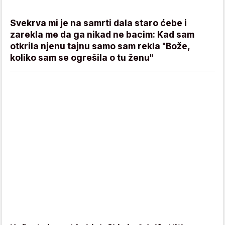
Svekrva mi je na samrti dala staro ćebe i
zarekla me da ga nikad ne bacim: Kad sam
otkrila njenu tajnu samo sam rekla "Bože,
koliko sam se ogrešila o tu ženu"