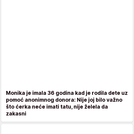
Monika je imala 36 godina kad je rodila dete uz
pomoć anonimnog donora: Nije joj bilo važno
što ćerka neće imati tatu, nije želela da
zakasni