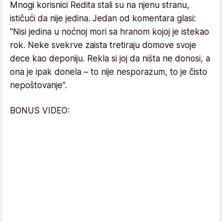
Mnogi korisnici Redita stali su na njenu stranu,
ističući da nije jedina. Jedan od komentara glasi:
"Nisi jedina u noćnoj mori sa hranom kojoj je istekao
rok. Neke svekrve zaista tretiraju domove svoje
dece kao deponiju. Rekla si joj da ništa ne donosi, a
ona je ipak donela – to nije nesporazum, to je čisto
nepoštovanje".
BONUS VIDEO: