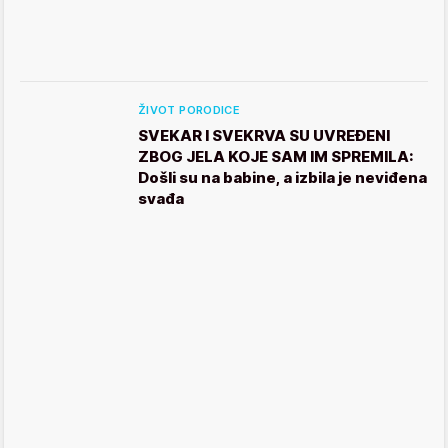
ŽIVOT PORODICE
SVEKAR I SVEKRVA SU UVREĐENI
ZBOG JELA KOJE SAM IM SPREMILA:
Došli su na babine, a izbila je neviđena
svađa