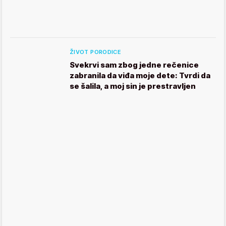
ŽIVOT PORODICE
Svekrvi sam zbog jedne rečenice
zabranila da viđa moje dete: Tvrdi da
se šalila, a moj sin je prestravljen