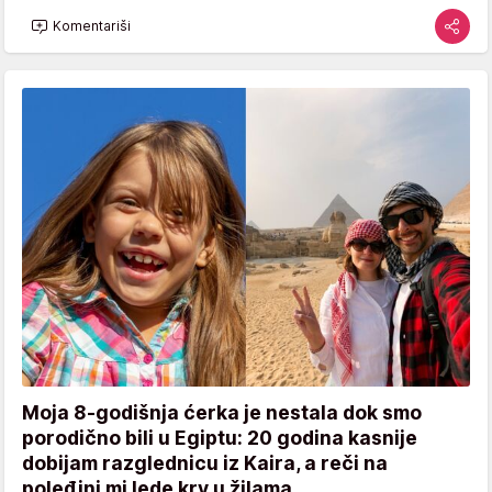
Komentariši
Moja 8-godišnja ćerka je nestala dok smo
porodično bili u Egiptu: 20 godina kasnije
dobijam razglednicu iz Kaira, a reči na
poleđini mi lede krv u žilama