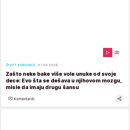
ŽIVOT PORODICE
07.08.2026.
Zašto neke bake više vole unuke od svoje
dece: Evo šta se dešava u njihovom mozgu,
misle da imaju drugu šansu
Komentariši