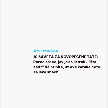
ŽIVOT PORODICE
10 SAVETA ZA NOVOPEČENE TATE:
Pored sreće, javlja se i strah - "šta
sad?" Ne brinite, uz ove korake ćete
se lako snaći!