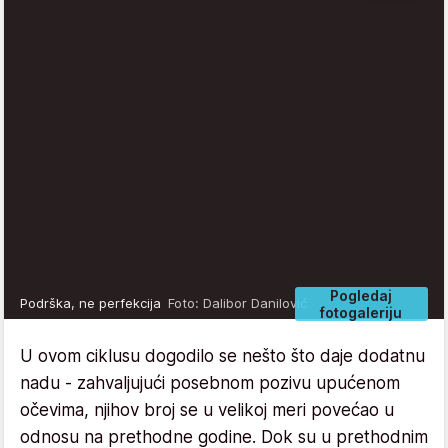
Pogledaj
Podrška, ne perfekcija
Foto: Dalibor Danilović
fotogaleriju
U ovom ciklusu dogodilo se nešto što daje dodatnu
nadu - zahvaljujući posebnom pozivu upućenom
očevima, njihov broj se u velikoj meri povećao u
odnosu na prethodne godine. Dok su u prethodnim