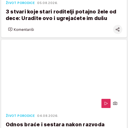
ŽIVOT PORODICE
05.08.2026.
3 stvari koje stari roditelji potajno žele od
dece: Uradite ovo i ugrejaćete im dušu
Komentariši
ŽIVOT PORODICE
04.08.2026.
Odnos braće i sestara nakon razvoda