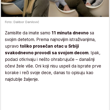
Foto: Dalibor Danilović
Zamislite da imate samo
11 minuta dnevno
sa
svojim detetom. Prema najnovijim istraživanjima,
upravo
toliko prosečan otac u Srbiji
svakodnevno provodi sa svojom decom
. Ipak,
podaci otkrivaju i nešto ohrabrujuće – današnji
očevi žele više. Oni koji nisu uspeli da isprate prve
korake i reči svoje dece, danas to opisuju kao
najdublje žaljenje.