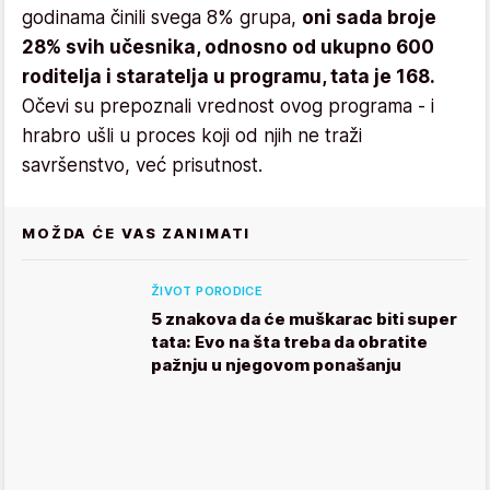
godinama činili svega 8% grupa,
oni sada broje
28% svih učesnika, odnosno od ukupno 600
roditelja i staratelja u programu, tata je 168.
Očevi su prepoznali vrednost ovog programa - i
hrabro ušli u proces koji od njih ne traži
savršenstvo, već prisutnost.
MOŽDA ĆE VAS ZANIMATI
ŽIVOT PORODICE
5 znakova da će muškarac biti super
tata: Evo na šta treba da obratite
pažnju u njegovom ponašanju