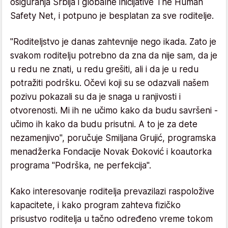
osiguranja Srbija i globalne inicijative The Human
Safety Net, i potpuno je besplatan za sve roditelje.
"Roditeljstvo je danas zahtevnije nego ikada. Zato je
svakom roditelju potrebno da zna da nije sam, da je
u redu ne znati, u redu grešiti, ali i da je u redu
potražiti podršku. Očevi koji su se odazvali našem
pozivu pokazali su da je snaga u ranjivosti i
otvorenosti. Mi ih ne učimo kako da budu savršeni -
učimo ih kako da budu prisutni. A to je za dete
nezamenjivo", poručuje Smiljana Grujić, programska
menadžerka Fondacije Novak Đoković i koautorka
programa "Podrška, ne perfekcija".
Kako interesovanje roditelja prevazilazi raspoložive
kapacitete, i kako program zahteva fizičko
prisustvo roditelja u tačno određeno vreme tokom