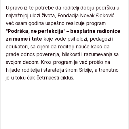
Upravo iz te potrebe da roditelji dobiju podršku u
najvažnijoj ulozi života, Fondacija Novak Đoković
već osam godina uspešno realizuje program
"Podrška, ne perfekcija" – besplatne radionice
za mame i tate
koje vode psiholozi, pedagozi i
edukatori, sa ciljem da roditelji nauče kako da
grade odnos poverenja, bliskosti i razumevanja sa
svojom decom. Kroz program je već prošlo na
hiljade roditelja i staratelja širom Srbije, a trenutno
je u toku čak četrnaesti ciklus.