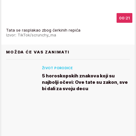
00:21
Tata se rasplakao zbog ćerkinih repića
Izvor: TikTok/scrunchy_ma
MOŽDA ĆE VAS ZANIMATI
ŽIVOT PORODICE
5 horoskopskih znakova koji su
najbolji očevi: Ove tate su zakon, sve
bi dali za svoju decu