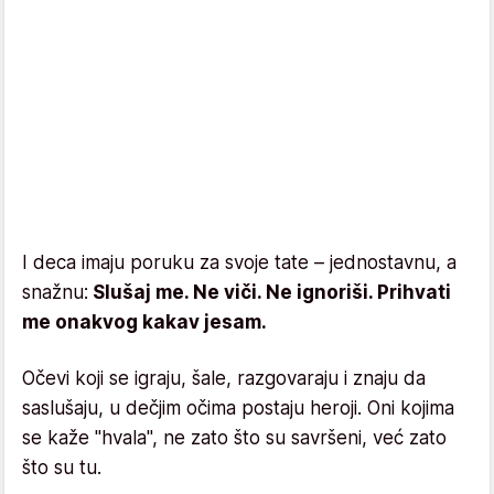
I deca imaju poruku za svoje tate – jednostavnu, a
snažnu:
Slušaj me. Ne viči. Ne ignoriši. Prihvati
me onakvog kakav jesam.
Očevi koji se igraju, šale, razgovaraju i znaju da
saslušaju, u dečjim očima postaju heroji. Oni kojima
se kaže "hvala", ne zato što su savršeni, već zato
što su tu.