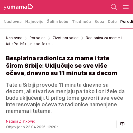
Naslovna
Najnovije
Želim bebu
Trudnoća
Beba
Dete
Porod
Naslovna
Porodica
Život porodice
Radionica za mame i
tate Podrška, ne perfekcija
Besplatna radionica za mame i tate
širom Srbije: Uključuje se sve više
očeva, dnevno su 11 minuta sa decom
Tate u Srbiji provode 11 minuta dnevno sa
decom, ali stvari se menjaju pa tako i oni žele da
budu uključeniji. U prilog tome govori i sve veće
interesovanje očeva za radionice namenjene
mamama i tatama.
Nataša Zlatković
Objavljeno 23.04.2025. 12:20h