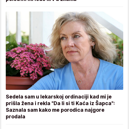
Sedela sam u lekarskoj ordinaciji kad mi je
prišla žena i rekla "Da li si ti Kaća iz Šapca":
Saznala sam kako me porodica najgore
prodala