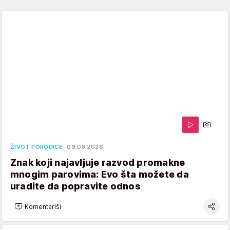
ŽIVOT PORODICE
09.08.2026.
Znak koji najavljuje razvod promakne
mnogim parovima: Evo šta možete da
uradite da popravite odnos
Komentariši