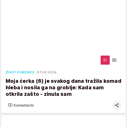
ŽIVOT PORODICE
07.08.2026.
Moja ćerka (6) je svakog dana tražila komad
hleba i nosila ga na groblje: Kada sam
otkrila zašto - zinula sam
Komentariši