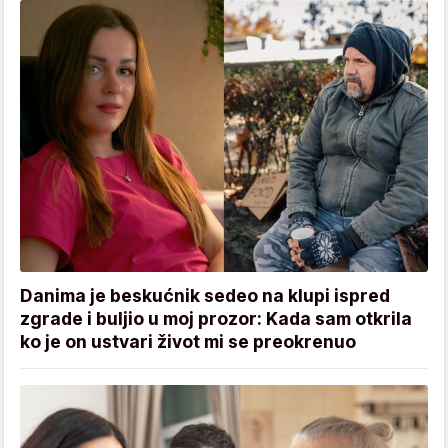
Danima je beskućnik sedeo na klupi ispred
zgrade i buljio u moj prozor: Kada sam otkrila
ko je on ustvari život mi se preokrenuo