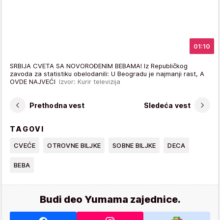
01:10
SRBIJA CVETA SA NOVOROĐENIM BEBAMA! Iz Republičkog
zavoda za statistiku obelodanili: U Beogradu je najmanji rast, A
OVDE NAJVEĆI
Izvor: Kurir televizija
Prethodna vest
Sledeća vest
TAGOVI
CVEĆE
OTROVNE BILJKE
SOBNE BILJKE
DECA
BEBA
Budi deo Yumama zajednice.