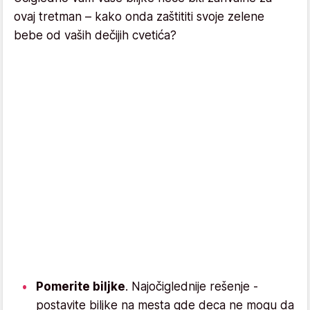
ovaj tretman – kako onda zaštititi svoje zelene
bebe od vaših dečijih cvetića?
Pomerite biljke
. Najočiglednije rešenje -
postavite biljke na mesta gde deca ne mogu da