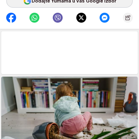
Dodajte Yumama u vaš Google izbor