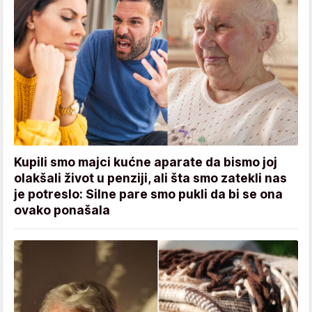
Kupili smo majci kućne aparate da bismo joj
olakšali život u penziji, ali šta smo zatekli nas
je potreslo: Silne pare smo pukli da bi se ona
ovako ponašala