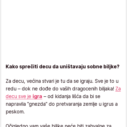
Kako sprečiti decu da uništavaju sobne biljke?
Za decu, većina stvari je tu da se igraju. Sve je to u
redu – dok ne dođe do vaših dragocenih biljaka!
Za
decu sve je
igra
– od kidanja lišća da bi se
napravila "gnezda" do pretvaranja zemlje u igrus a
peskom.
Očigledno vam vaše biljke neće biti zahvalne za