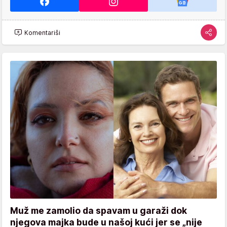
Komentariši
Muž me zamolio da spavam u garaži dok
njegova majka bude u našoj kući jer se „nije