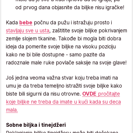
od prvog dana objasnite da biljke nisu igračke!
Kada
bebe
počnu da pužu i istražuju prosto i
stavljaju sve u usta
, zaštitite svoje biljke pokrivanjem
zemlje slojem tkanine. Takođe bi mogla biti dobra
ideja da pomerite svoje biljke na visoku poziciju
kako ne bi bile dostupne - samo pazite da
radoznale male ruke povlače saksije na svoje glave!
Još jedna veoma važna stvar koju treba imati na
umu je da treba temeljno istražiti svoje biljke kako
biste bili sigurni da nisu otrovne.
OVDE
pročitajte
koje biljke ne treba da imate u kući kada su deca
mala.
Sobne biljka i tinejdžeri
Poklanjanje biljke tinejdžeru može biti dočekana