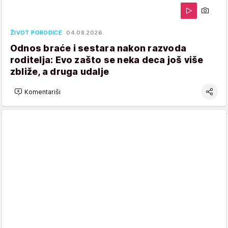
ŽIVOT PORODICE
04.08.2026.
Odnos braće i sestara nakon razvoda
roditelja: Evo zašto se neka deca još više
zbliže, a druga udalje
Komentariši