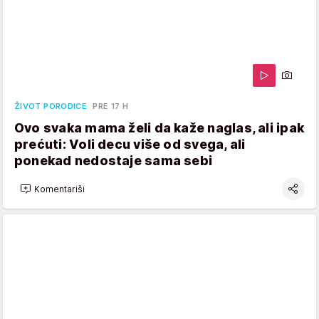
ŽIVOT PORODICE
PRE 17 H
Ovo svaka mama želi da kaže naglas, ali ipak
prećuti: Voli decu više od svega, ali
ponekad nedostaje sama sebi
Komentariši