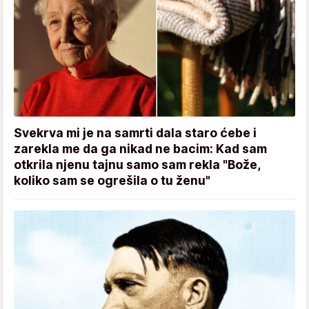
Svekrva mi je na samrti dala staro ćebe i
zarekla me da ga nikad ne bacim: Kad sam
otkrila njenu tajnu samo sam rekla "Bože,
koliko sam se ogrešila o tu ženu"