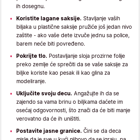
ih dosegnu.
Koristite lagane saksije.
Stavljanje vaših
biljaka u plastične saksije pružiće još jedan nivo
zaštite - ako vaše dete izvuče jednu sa police,
barem neće biti povređeno.
Pokrijte tlo.
Postavljanje sloja prozirne folije
preko zemlje će sprečiti da se vaše saksije za
biljke koriste kao pesak ili kao glina za
modeliranje.
Uključite svoju decu.
Angažujte ih da se
zajendo sa vama brinu o biljkama daćete im
osećaj odgovornosti, što znači da će biti manje
verovatno da će ih uništiti.
Postavite jasne granice.
Čini se da deca
misle da je sve u kući njihovo da se igraju, pa