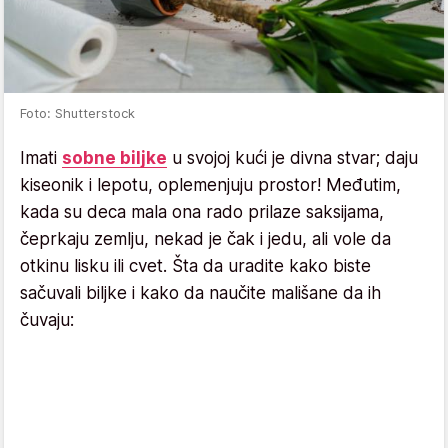
Foto: Shutterstock
Imati
sobne biljke
u svojoj kući je divna stvar; daju
kiseonik i lepotu, oplemenjuju prostor! Međutim,
kada su deca mala ona rado prilaze saksijama,
čeprkaju zemlju, nekad je čak i jedu, ali vole da
otkinu lisku ili cvet. Šta da uradite kako biste
sačuvali biljke i kako da naučite mališane da ih
čuvaju: