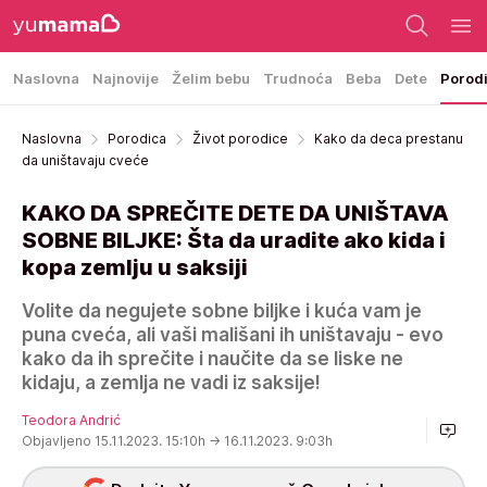
Naslovna
Najnovije
Želim bebu
Trudnoća
Beba
Dete
Porod
Naslovna
Porodica
Život porodice
Kako da deca prestanu
da uništavaju cveće
KAKO DA SPREČITE DETE DA UNIŠTAVA
SOBNE BILJKE: Šta da uradite ako kida i
kopa zemlju u saksiji
Volite da negujete sobne biljke i kuća vam je
puna cveća, ali vaši mališani ih uništavaju - evo
kako da ih sprečite i naučite da se liske ne
kidaju, a zemlja ne vadi iz saksije!
Teodora Andrić
Objavljeno 15.11.2023. 15:10h
→ 16.11.2023. 9:03h