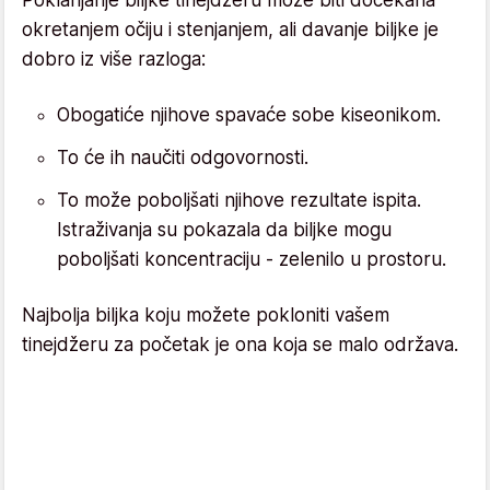
okretanjem očiju i stenjanjem, ali davanje biljke je
dobro iz više razloga:
Obogatiće njihove spavaće sobe kiseonikom.
To će ih naučiti odgovornosti.
To može poboljšati njihove rezultate ispita.
Istraživanja su pokazala da biljke mogu
poboljšati koncentraciju - zelenilo u prostoru.
Najbolja biljka koju možete pokloniti vašem
tinejdžeru za početak je ona koja se malo održava.