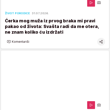
ŽIVOT PORODICE
31.07.2026.
Ćerka mog muža iz prvog braka mi pravi
pakao od života: Svašta radi da me otera,
ne znam koliko ću izdržati
Komentariši