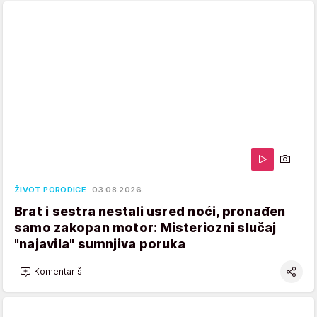
ŽIVOT PORODICE
03.08.2026.
Brat i sestra nestali usred noći, pronađen
samo zakopan motor: Misteriozni slučaj
"najavila" sumnjiva poruka
Komentariši