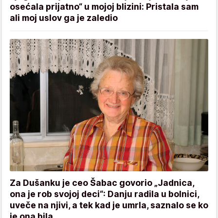
osećala prijatno“ u mojoj blizini: Pristala sam
ali moj uslov ga je zaledio
Za Dušanku je ceo Šabac govorio „Jadnica,
ona je rob svojoj deci“: Danju radila u bolnici,
uveče na njivi, a tek kad je umrla, saznalo se ko
je ona bila