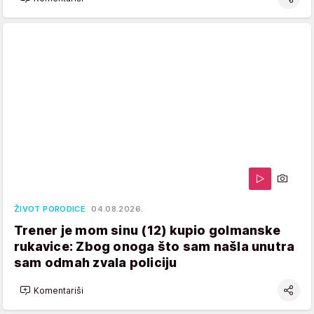
ŽIVOT PORODICE
04.08.2026.
Trener je mom sinu (12) kupio golmanske
rukavice: Zbog onoga što sam našla unutra
sam odmah zvala policiju
Komentariši