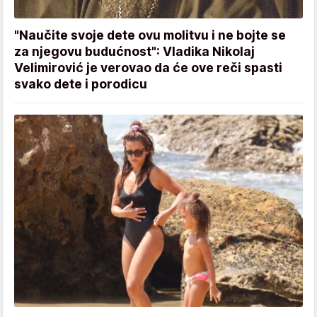
"Naučite svoje dete ovu molitvu i ne bojte se
za njegovu budućnost": Vladika Nikolaj
Velimirović je verovao da će ove reči spasti
svako dete i porodicu