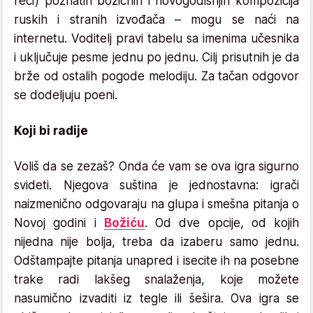
reči) poznatih božićnih i novogodišnjih kompozicija
ruskih i stranih izvođača – mogu se naći na
internetu. Voditelj pravi tabelu sa imenima učesnika
i uključuje pesme jednu po jednu. Cilj prisutnih je da
brže od ostalih pogode melodiju. Za tačan odgovor
se dodeljuju poeni.
Koji bi radije
Voliš da se zezaš? Onda će vam se ova igra sigurno
svideti. Njegova suština je jednostavna: igrači
naizmenično odgovaraju na glupa i smešna pitanja o
Novoj godini i
Božiću
. Od dve opcije, od kojih
nijedna nije bolja, treba da izaberu samo jednu.
Odštampajte pitanja unapred i isecite ih na posebne
trake radi lakšeg snalaženja, koje možete
nasumično izvaditi iz tegle ili šešira. Ova igra se