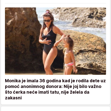
Monika je imala 36 godina kad je rodila dete uz
pomoć anonimnog donora: Nije joj bilo važno
što ćerka neće imati tatu, nije želela da
zakasni