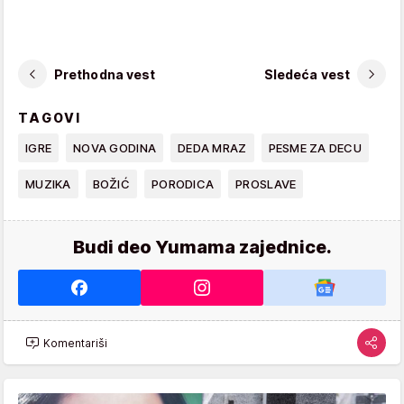
Prethodna vest
Sledeća vest
TAGOVI
IGRE
NOVA GODINA
DEDA MRAZ
PESME ZA DECU
MUZIKA
BOŽIĆ
PORODICA
PROSLAVE
Budi deo Yumama zajednice.
Komentariši