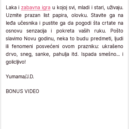
Laka i
zabavna igra
u kojoj svi, mladi i stari, uživaju.
Uzmite prazan list papira, olovku. Stavite ga na
leđa učesnika i pustite ga da pogodi šta crtate na
osnovu senzacija i pokreta vaših ruku. Pošto
slavimo Novu godinu, neka to budu predmeti, ljudi
ili fenomeni posvećeni ovom prazniku: ukrašeno
drvo, sneg, sanke, pahulja itd. Ispada smešno... i
golicljivo!
Yumama/J.D.
BONUS VIDEO