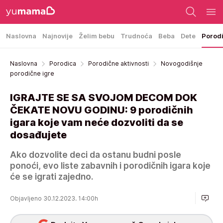
Naslovna
Najnovije
Želim bebu
Trudnoća
Beba
Dete
Porod
Naslovna
Porodica
Porodične aktivnosti
Novogodišnje
porodične igre
IGRAJTE SE SA SVOJOM DECOM DOK
ČEKATE NOVU GODINU: 9 porodičnih
igara koje vam neće dozvoliti da se
dosađujete
Ako dozvolite deci da ostanu budni posle
ponoći, evo liste zabavnih i porodičnih igara koje
će se igrati zajedno.
Objavljeno 30.12.2023. 14:00h