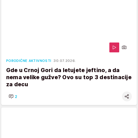
PORODIČNE AKTIVNOSTI
30.07.2026.
Gde u Crnoj Gori da letujete jeftino, a da
nema velike gužve? Ovo su top 3 destinacije
za decu
2