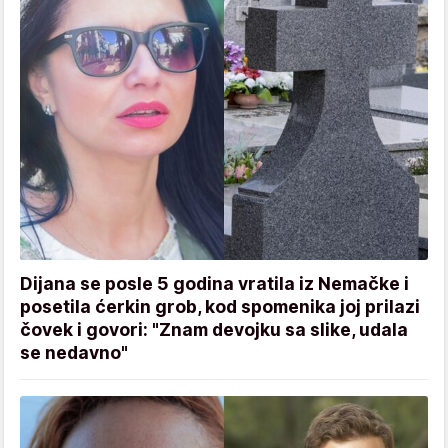
Dijana se posle 5 godina vratila iz Nemačke i
posetila ćerkin grob, kod spomenika joj prilazi
čovek i govori: "Znam devojku sa slike, udala
se nedavno"