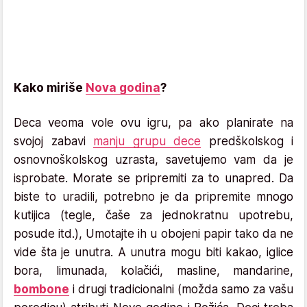
Kako miriše
Nova godina
?
Deca veoma vole ovu igru, pa ako planirate na
svojoj zabavi
manju grupu dece
predškolskog i
osnovnoškolskog uzrasta, savetujemo vam da je
isprobate. Morate se pripremiti za to unapred. Da
biste to uradili, potrebno je da pripremite mnogo
kutijica (tegle, čaše za jednokratnu upotrebu,
posude itd.), Umotajte ih u obojeni papir tako da ne
vide šta je unutra. A unutra mogu biti kakao, iglice
bora, limunada, kolačići, masline, mandarine,
bombone
i drugi tradicionalni (možda samo za vašu