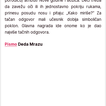
porodicu) atributi Nove godine i Božića. Deci treba
da zavežu oči ili ih jednostavno pokriju rukama,
prinesu posudu nosu i pitaju: „Kako miriše?“ Za
tačan odgovor mali učesnik dobija simboličan
poklon. Glavna nagrada ide onome ko je dao
najviše tačnih odgovora.
Pismo
Deda Mrazu