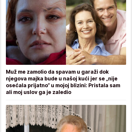
Muž me zamolio da spavam u garaži dok
njegova majka bude u našoj kući jer se „nije
osećala prijatno“ u mojoj blizini: Pristala sam
ali moj uslov ga je zaledio