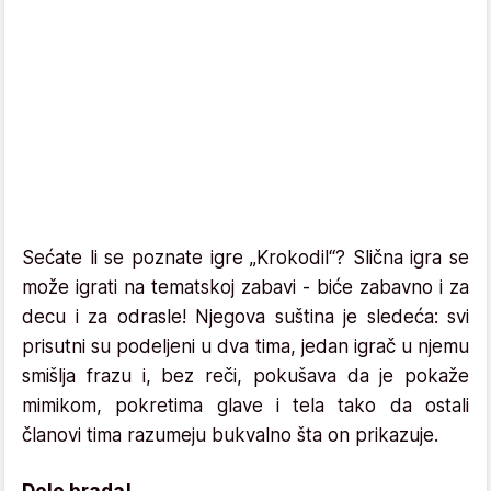
Sećate li se poznate igre „Krokodil“? Slična igra se
može igrati na tematskoj zabavi - biće zabavno i za
decu i za odrasle! Njegova suština je sledeća: svi
prisutni su podeljeni u dva tima, jedan igrač u njemu
smišlja frazu i, bez reči, pokušava da je pokaže
mimikom, pokretima glave i tela tako da ostali
članovi tima razumeju bukvalno šta on prikazuje.
Dole brada!