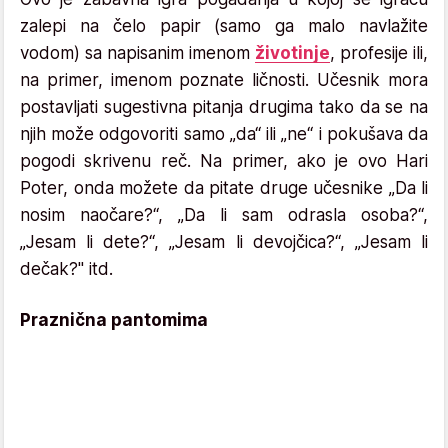
zalepi na čelo papir (samo ga malo navlažite
vodom) sa napisanim imenom
životinje
, profesije ili,
na primer, imenom poznate ličnosti. Učesnik mora
postavljati sugestivna pitanja drugima tako da se na
njih može odgovoriti samo „da“ ili „ne“ i pokušava da
pogodi skrivenu reč. Na primer, ako je ovo Hari
Poter, onda možete da pitate druge učesnike „Da li
nosim naočare?“, „Da li sam odrasla osoba?“,
„Jesam li dete?“, „Jesam li devojčica?“, „Jesam li
dečak?" itd.
Praznična pantomima