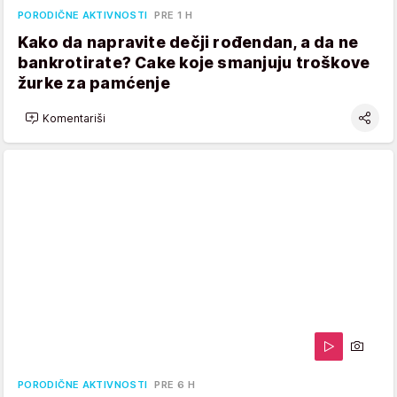
PORODIČNE AKTIVNOSTI
PRE 1 H
Kako da napravite dečji rođendan, a da ne
bankrotirate? Cake koje smanjuju troškove
žurke za pamćenje
Komentariši
PORODIČNE AKTIVNOSTI
PRE 6 H