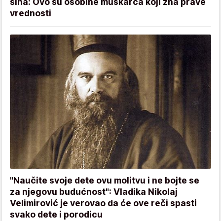
sina: Ovo su osobine muškarca koji zna prave
vrednosti
"Naučite svoje dete ovu molitvu i ne bojte se
za njegovu budućnost": Vladika Nikolaj
Velimirović je verovao da će ove reči spasti
svako dete i porodicu