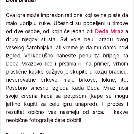
Ova igra može impresionirati one koji se ne plaše da
malo uprljaju ruke. Učesnici su podeljeni u timove
od dve osobe, od kojih će jedan biti
Deda Mraz
a
drugi njegov stilista. Svi vole belu bradu ovog
veselog čarobnjaka, ali vreme je da mu damo novi
izgled. Velikodušno nanesite penu za brijanje na
Deda Mrazovo lice i prstima ili, na primer, vrhom
plastične kašike pažljivo je skupite u kozju bradicu,
neverovatne brkove, male brkove, lokne, itd.
Posebno smešno izgleda kada Deda Mraz nosi
svoje crvena kapa sa potpisom (kape se mogu
jeftino kupiti za celu igru unapred). I proces i
rezultat obično vas nasmeju od srca. I kakve
neobične fotografije ćete dobiti!