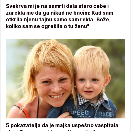
Svekrva mi je na samrti dala staro ćebe i
zarekla me da ga nikad ne bacim: Kad sam
otkrila njenu tajnu samo sam rekla "Bože,
koliko sam se ogrešila o tu ženu"
5 pokazatelja da je majka uspešno vaspitala