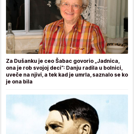
Za Dušanku je ceo Šabac govorio „Jadnica,
ona je rob svojoj deci“: Danju radila u bolnici,
uveče na njivi, a tek kad je umrla, saznalo se ko
je ona bila