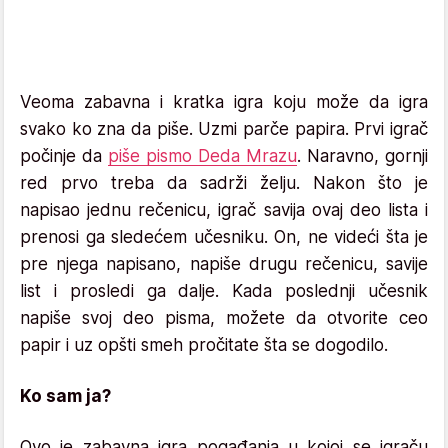
Veoma zabavna i kratka igra koju može da igra
svako ko zna da piše. Uzmi parče papira. Prvi igrač
počinje da
piše pismo Deda Mrazu
. Naravno, gornji
red prvo treba da sadrži želju. Nakon što je
napisao jednu rečenicu, igrač savija ovaj deo lista i
prenosi ga sledećem učesniku. On, ne videći šta je
pre njega napisano, napiše drugu rečenicu, savije
list i prosledi ga dalje. Kada poslednji učesnik
napiše svoj deo pisma, možete da otvorite ceo
papir i uz opšti smeh pročitate šta se dogodilo.
Ko sam ja?
Ovo je zabavna igra pogađanja u kojoj se igraču