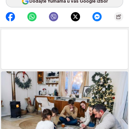
Dodajte Yumama u vaš Google izbor