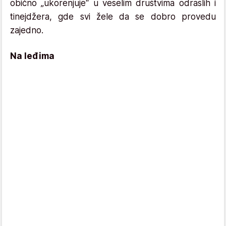
obično „ukorenjuje“ u veselim društvima odraslih i
tinejdžera, gde svi žele da se dobro provedu
zajedno.
Na leđima