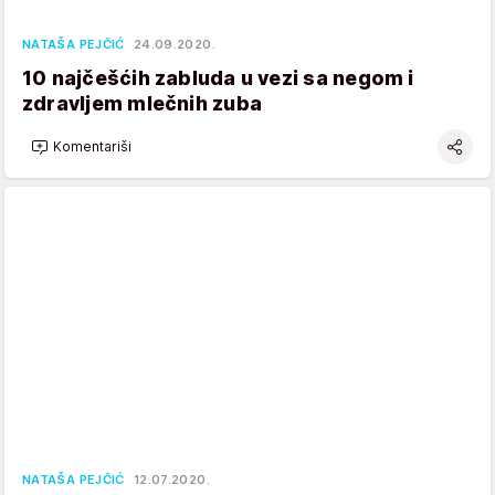
NATAŠA PEJČIĆ
24.09.2020.
10 najčešćih zabluda u vezi sa negom i
zdravljem mlečnih zuba
Komentariši
NATAŠA PEJČIĆ
12.07.2020.