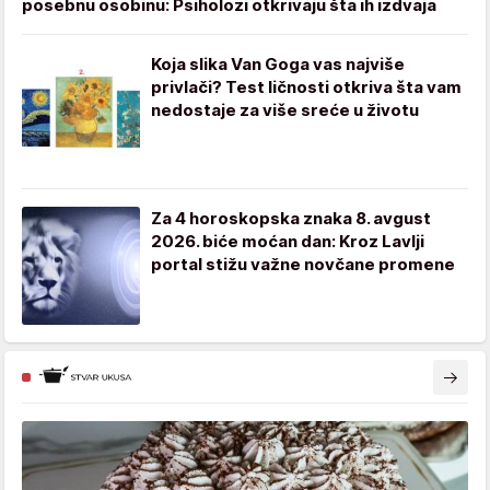
posebnu osobinu: Psiholozi otkrivaju šta ih izdvaja
Koja slika Van Goga vas najviše
privlači? Test ličnosti otkriva šta vam
nedostaje za više sreće u životu
Za 4 horoskopska znaka 8. avgust
2026. biće moćan dan: Kroz Lavlji
portal stižu važne novčane promene