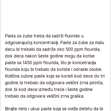
Pasta za zube treba da sadrži fluoride u
odgovarajućoj koncentraciji. Paste za zube za malu
decu bi trebalo da sadrže oko 500 ppm flourida,
dok deca nakon šeste godine mogu da korise
paste sa 1450 ppm flourida, što je koncetracija
flourida koju bi trebalo da koriste i odrasle osobe.
Količina zubne paste koja se koristi kod dece do tri
godine bi trebalo da odgovara veličini zrna pirinča,
dok bi kod dece između treće i šeste godine
trebalo da odgovara veličini zrna graška.
Birajte miris i ukus paste koja se sviđa detetu da bi