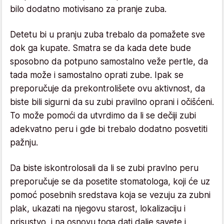
bilo dodatno motivisano za pranje zuba.
Detetu bi u pranju zuba trebalo da pomažete sve
dok ga kupate. Smatra se da kada dete bude
sposobno da potpuno samostalno veže pertle, da
tada može i samostalno oprati zube. Ipak se
preporučuje da prekontrolišete ovu aktivnost, da
biste bili sigurni da su zubi pravilno oprani i očišćeni.
To može pomoći da utvrdimo da li se dečiji zubi
adekvatno peru i gde bi trebalo dodatno posvetiti
pažnju.
Da biste iskontrolosali da li se zubi pravlno peru
preporučuje se da posetite stomatologa, koji će uz
pomoć posebnih sredstava koja se vezuju za zubni
plak, ukazati na njegovu starost, lokalizaciju i
prisustvo, i na osnovu toga dati dalje savete i