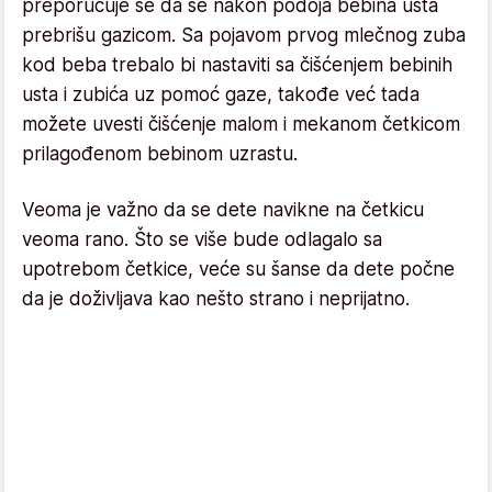
preporučuje se da se nakon podoja bebina usta
prebrišu gazicom. Sa pojavom prvog mlečnog zuba
kod beba trebalo bi nastaviti sa čišćenjem bebinih
usta i zubića uz pomoć gaze, takođe već tada
možete uvesti čišćenje malom i mekanom četkicom
prilagođenom bebinom uzrastu.
Veoma je važno da se dete navikne na četkicu
veoma rano. Što se više bude odlagalo sa
upotrebom četkice, veće su šanse da dete počne
da je doživljava kao nešto strano i neprijatno.