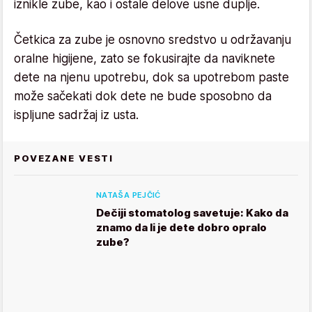
iznikle zube, kao i ostale delove usne duplje.
Četkica za zube je osnovno sredstvo u održavanju
oralne higijene, zato se fokusirajte da naviknete
dete na njenu upotrebu, dok sa upotrebom paste
može sačekati dok dete ne bude sposobno da
ispljune sadržaj iz usta.
POVEZANE VESTI
NATAŠA PEJČIĆ
Dečiji stomatolog savetuje: Kako da
znamo da li je dete dobro opralo
zube?