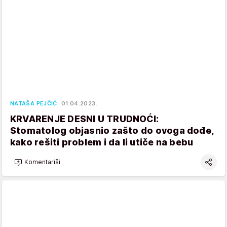
NATAŠA PEJČIĆ
01.04.2023.
KRVARENJE DESNI U TRUDNOĆI:
Stomatolog objasnio zašto do ovoga dođe,
kako rešiti problem i da li utiče na bebu
Komentariši