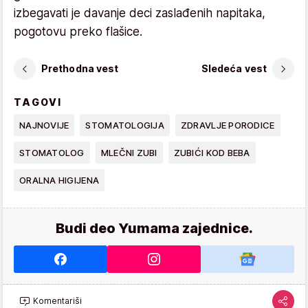
izbegavati je davanje deci zaslađenih napitaka,
pogotovu preko flašice.
Prethodna vest
Sledeća vest
TAGOVI
NAJNOVIJE
STOMATOLOGIJA
ZDRAVLJE PORODICE
STOMATOLOG
MLEČNI ZUBI
ZUBIĆI KOD BEBA
ORALNA HIGIJENA
Budi deo Yumama zajednice.
Komentariši