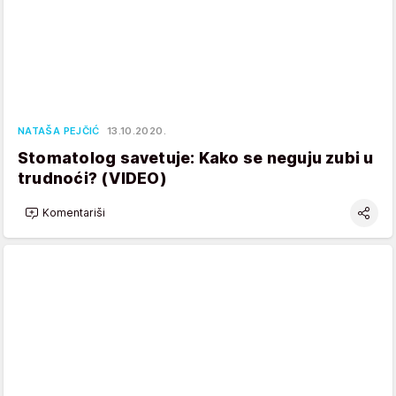
NATAŠA PEJČIĆ
13.10.2020.
Stomatolog savetuje: Kako se neguju zubi u
trudnoći? (VIDEO)
Komentariši