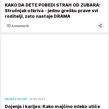
KAKO DA DETE POBEDI STRAH OD ZUBARA:
Stručnjak otkriva - jednu grešku prave svi
roditelji, zato nastaje DRAMA
Komentariši
NATAŠA PEJČIĆ
13.05.2021.
Dojenje i karijes: Kako majčino mleko utiče