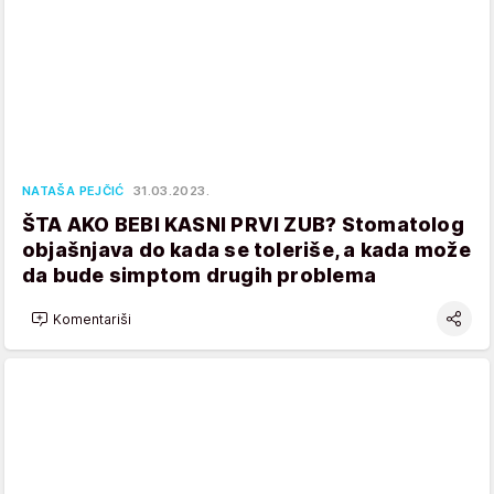
NATAŠA PEJČIĆ
31.03.2023.
ŠTA AKO BEBI KASNI PRVI ZUB? Stomatolog
objašnjava do kada se toleriše, a kada može
da bude simptom drugih problema
Komentariši