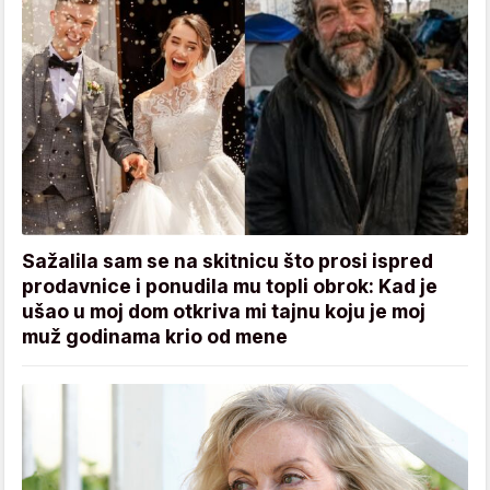
Sažalila sam se na skitnicu što prosi ispred
prodavnice i ponudila mu topli obrok: Kad je
ušao u moj dom otkriva mi tajnu koju je moj
muž godinama krio od mene