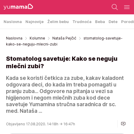
Naslovna
Najnovije
Želim bebu
Trudnoća
Beba
Dete
Porod
Naslovna
Kolumne
Nataša Pejčić
stomatolog-savetuje-
kako-se-neguju-mlecni-zubi
Stomatolog savetuje: Kako se neguju
mlečni zubi?
Kada se koristi četkica za zube, kakav kaladont
odgovara deci, do kada im treba pomagati u
pranju zuba... Odgovore na pitanja u vezi sa
higijenom i negom mlečnih zuba kod dece
savetuje Yumamina stručna saradnica dr sc.
med. Nataša ...
Objavljeno 17.08.2020. 14:18h
→ 16:47h