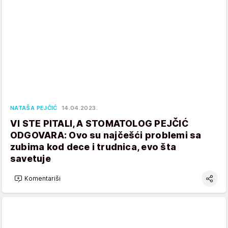
NATAŠA PEJČIĆ
14.04.2023.
VI STE PITALI, A STOMATOLOG PEJČIĆ
ODGOVARA: Ovo su najčešći problemi sa
zubima kod dece i trudnica, evo šta
savetuje
Komentariši