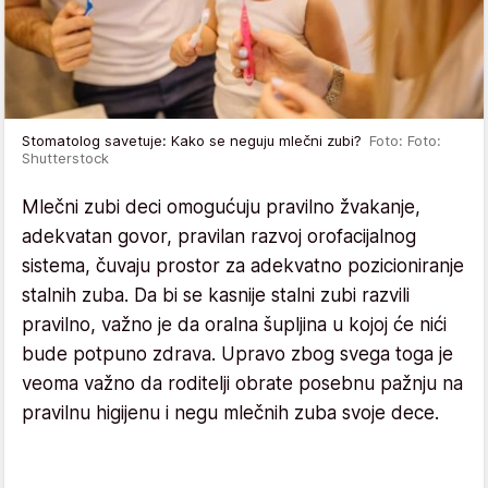
Stomatolog savetuje: Kako se neguju mlečni zubi?
Foto: Foto:
Shutterstock
Mlečni zubi deci omogućuju pravilno žvakanje,
adekvatan govor, pravilan razvoj orofacijalnog
sistema, čuvaju prostor za adekvatno pozicioniranje
stalnih zuba. Da bi se kasnije stalni zubi razvili
pravilno, važno je da oralna šupljina u kojoj će nići
bude potpuno zdrava. Upravo zbog svega toga je
veoma važno da roditelji obrate posebnu pažnju na
pravilnu higijenu i negu mlečnih zuba svoje dece.