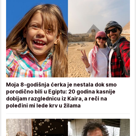
Moja 8-godišnja ćerka je nestala dok smo
porodično bili u Egiptu: 20 godina kasnije
dobijam razglednicu iz Kaira, a reči na
poleđini mi lede krv u žilama