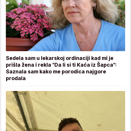
Sedela sam u lekarskoj ordinaciji kad mi je
prišla žena i rekla "Da li si ti Kaća iz Šapca":
Saznala sam kako me porodica najgore
prodala