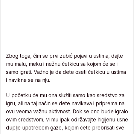
Zbog toga, čim se prvi zubić pojavi u ustima, dajte
mu malu, meku i nežnu četkicu sa kojom će se i
samo igrati. Važno je da dete oseti četkicu u ustima
i navikne se na nju.
U početku će mu ona služiti samo kao sredstvo za
igru, ali na taj način se dete navikava i priprema na
ovu veoma važnu aktivnost. Dok se ono bude igralo
ovim sredstvom, vi mu ipak održavajte higijenu usne
duplje upotrebom gaze, kojom ćete prebrisati sve